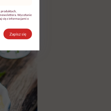
, produktach,
newslettera. Wycofanie
 się z informacjami o
Zapisz się