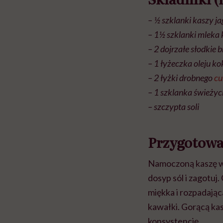
– ½ szklanki kaszy j
– 1½ szklanki mleka
– 2 dojrzałe słodkie 
– 1 łyżeczka oleju 
– 2 łyżki drobnego
cu
– 1 szklanka świeżyc
– szczypta soli
Przygotowa
Namoczoną kaszę wy
dosyp sól i zagotuj
miękka i rozpadając
kawałki. Gorącą ka
konsystencję.