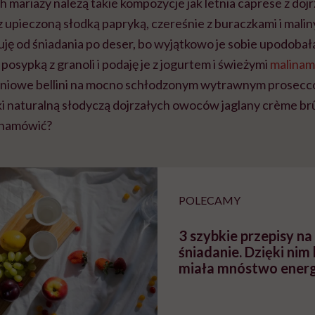
 mariaży należą takie kompozycje jak letnia caprese z doj
z upieczoną słodką papryką, czereśnie z buraczkami i malin
uję od śniadania po deser, bo wyjątkowo je sobie upodobał
posypką z granoli i podaję je z jogurtem i świeżymi
malinam
niowe bellini na mocno schłodzonym wytrawnym prosecco,
i naturalną słodyczą dojrzałych owoców jaglany crème br
ę namówić?
POLECAMY
3 szybkie przepisy 
śniadanie. Dzięki nim
miała mnóstwo energ