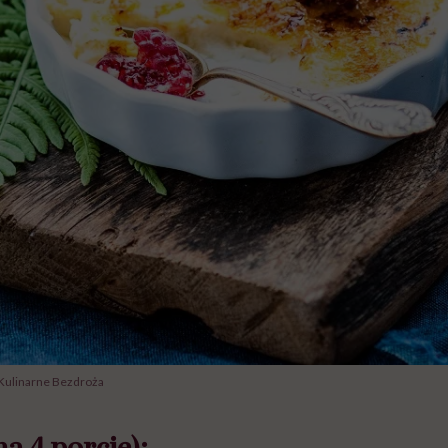
 Kulinarne Bezdroża
a 4 porcje):