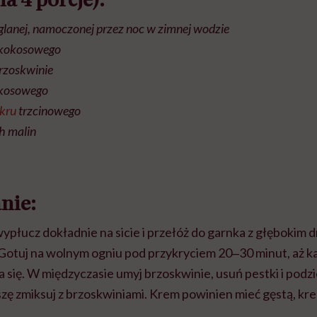
aglanej, namoczonej przez noc w zimnej wodzie
 kokosowego
brzoskwinie
kokosowego
kru
trzcinowego
h malin
nie:
płucz dokładnie na sicie i przełóż do garnka z głębokim d
. Gotuj na wolnym ogniu pod przykryciem 20‒30 minut, aż k
a się. W międzyczasie umyj brzoskwinie, usuń pestki i podz
szę zmiksuj z brzoskwiniami. Krem powinien mieć gęstą, k