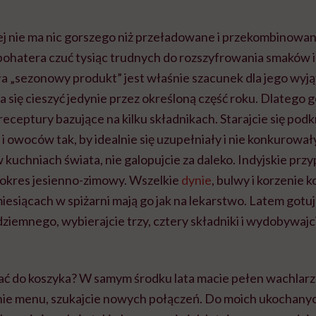
 nie ma nic gorszego niż przeładowane i przekombinowan
ohatera czuć tysiąc trudnych do rozszyfrowania smaków 
ła „sezonowy produkt” jest właśnie szacunek dla jego wyj
 się cieszyć jedynie przez określoną część roku. Dlatego g
 receptury bazujące na kilku składnikach. Starajcie się podk
owoców tak, by idealnie się uzupełniały i nie konkurowały 
w kuchniach świata, nie galopujcie za daleko. Indyjskie przy
 okres jesienno-zimowy. Wszelkie
dynie
, bulwy i korzenie 
iesiącach w spiżarni mają go jak na lekarstwo. Latem gotuj
iemnego, wybierajcie trzy, cztery składniki i wydobywajci
ać do koszyka? W samym środku lata macie pełen wachlarz
tnie menu, szukajcie nowych połączeń. Do moich ukochan