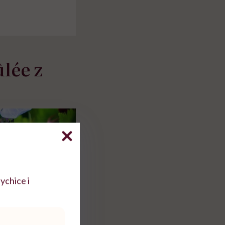
lée z
ychice i