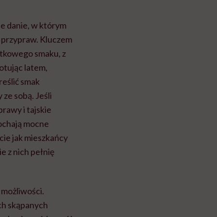
e danie, w którym
i przypraw. Kluczem
ątkowego smaku, z
otując latem,
reślić smak
ze sobą. Jeśli
prawy i tajskie
kochają mocne
cie jak mieszkańcy
e z nich pełnię
 możliwości.
ych skąpanych