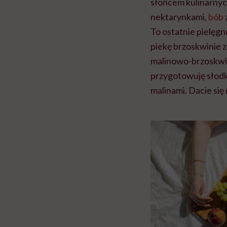
słońcem kulinarnych
nektarynkami,
bób
To ostatnie pielęgn
piekę brzoskwinie z 
malinowo-brzoskwi
przygotowuję słodk
malinami. Dacie si