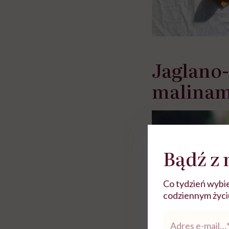
Jaglano
malinam
Bądź z 
Co tydzień wybie
codziennym życiu.
Adres
e-