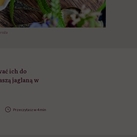
droża
wać ich do
aszą jaglaną w
Przeczytasz w 4 min