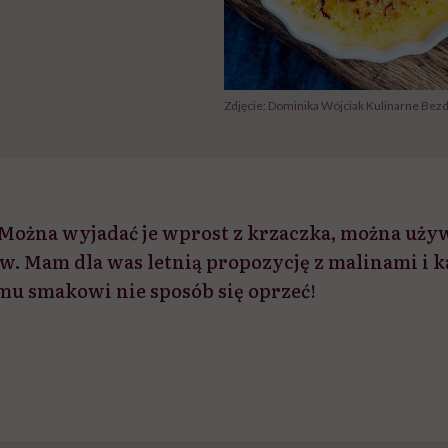
Zdjęcie: Dominika Wójciak Kulinarne Bez
. Można wyjadać je wprost z krzaczka, można uży
ów. Mam dla was letnią propozycję z malinami i k
emu smakowi nie sposób się oprzeć!