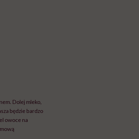
nem. Dolej mleko,
asza będzie bardzo
iel owoce na
remową