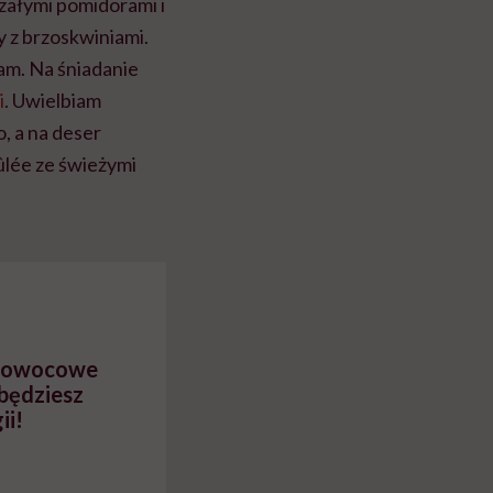
rzałymi pomidorami i
y z brzoskwiniami.
am. Na śniadanie
i
. Uwielbiam
 a na deser
ûlée ze świeżymi
na owocowe
 będziesz
ii!