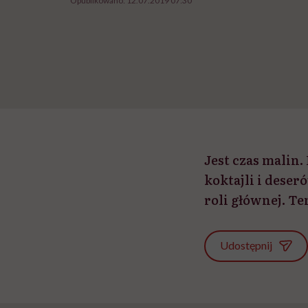
Opublikowano:
12.07.2019 07:30
Jest czas malin
koktajli i deser
roli głównej. T
Udostępnij