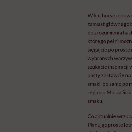
W kuchni sezonowej
zamiast głównego b
do zrozumienia has
którego pełni można
sięgajcie po proste
wybranych warzyw i 
szukacie inspiracji 
pasty zostawcie na
smaki, bo same po m
regionu Morza Śródz
smaku.
Co aktualnie wrzuc
Planując proste le