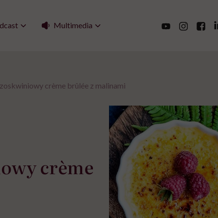
Multimedia
dcast
zoskwiniowy crème brûlée z malinami
iowy crème