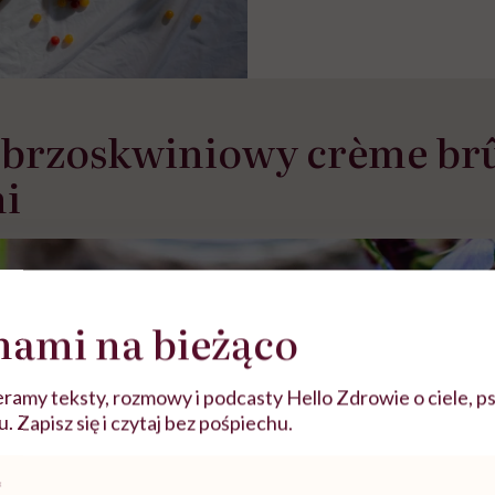
-brzoskwiniowy crème brû
i
nami na bieżąco
ramy teksty, rozmowy i podcasty Hello Zdrowie o ciele, ps
 Zapisz się i czytaj bez pośpiechu.