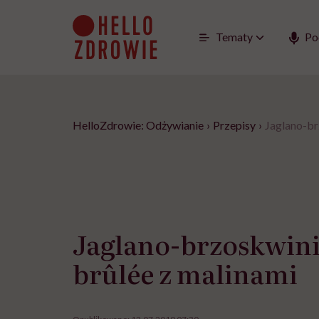
Go
to
content
Tematy
Po
HelloZdrowie: Odżywianie
›
Przepisy
›
Jaglano-br
Jaglano-brzoskwin
brûlée z malinami