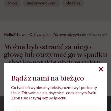
Miód
niezdrowy cukier
słodziki
HelloZdrowie: Odżywianie
›
Zdrowe odżywianie
›
Można było s
Można było stracić za niego
głowę lub otrzymać go w spadku
– słodko-gorzkie oblicze cukru
Bądź z nami na bieżąco
Jolanta Pawnik
Opublikowano:
08.12.2023 11:27
Aktualizacja:
24.12.2024 08:08
Co tydzień wybieramy teksty, rozmowy i podcasty
Hello Zdrowie o ciele, psychice i codziennym życiu.
Zapisz się i czytaj bez pośpiechu.
Adres