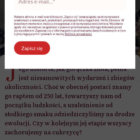
e-
mail
*
Podanie adresu e-mail oraz kliknięcie „Zapisz się” oznacza zgodę na otrzymywanie
wiadomości o nowościach, produktach, promocjach lub usługach dot. Hello Zdrowie. W
dowolnym momencie możesz zrezygnować z otrzymywania newslettera. Wycofanie
zgody nie ma wpływu na zgodność z prawem przetwarzania, którego dokonano przed
jej wycofaniem. Zapoznaj się z informacjami o przetwarzaniu danych osobowych, w tym
o przysługujących Ci prawach, w naszej
Polityce prywatności
.
Zapisz się
Willem Claesz-Heda, "Breakfast table with blackberry pie"
J
ego historia, jak gorączka złota, pełna
jest niesamowitych wydarzeń i zbiegów
okoliczności. Choć w obecnej postaci znamy
go raptem od 250 lat, towarzyszy nam od
początku ludzkości, a uzależnienie od
słodkiego smaku odziedziczyliśmy na drodze
ewolucji. Czy w kolejnym jej etapie wszyscy
zachorujemy na cukrzycę?