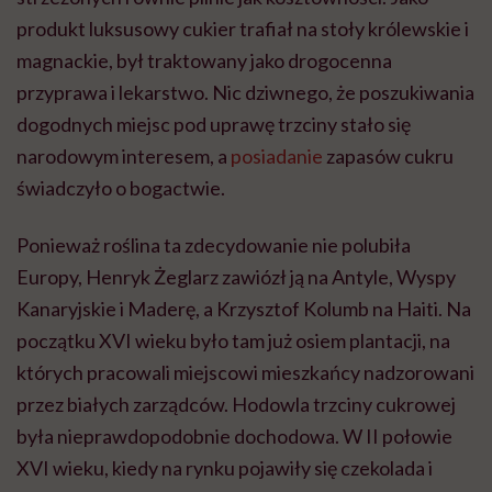
produkt luksusowy cukier trafiał na stoły królewskie i
magnackie, był traktowany jako drogocenna
przyprawa i lekarstwo. Nic dziwnego, że poszukiwania
dogodnych miejsc pod uprawę trzciny stało się
narodowym interesem, a
posiadanie
zapasów cukru
świadczyło o bogactwie.
Ponieważ roślina ta zdecydowanie nie polubiła
Europy, Henryk Żeglarz zawiózł ją na Antyle, Wyspy
Kanaryjskie i Maderę, a Krzysztof Kolumb na Haiti. Na
początku XVI wieku było tam już osiem plantacji, na
których pracowali miejscowi mieszkańcy nadzorowani
przez białych zarządców. Hodowla trzciny cukrowej
była nieprawdopodobnie dochodowa. W II połowie
XVI wieku, kiedy na rynku pojawiły się czekolada i