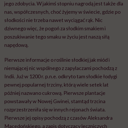
jego zdobycia. W jakimś stopniu nagrodą jest także dla
nas, współczesnych, choć żyjemy w świecie, gdzie po
słodkości nie trzeba nawet wyciągać rąk. Nic
dziwnego więc, że pogoń za słodkim smakiem i
poszukiwanie tego smaku w życiu jest naszą siłą
napędową.
Pierwsze informacje o roślinie słodkiej jak miód i
niemającej nic wspólnego z zapylaczami pochodzą z
Indii. Już w 1200 r. p.n.e. odkryto tam słodkie łodygi
pewnej popularnej trzciny, którą wiele setek lat
później nazwano cukrową. Pierwsze plantacje
powstawały w Nowej Gwinei, stamtąd trzcina
rozprzestrzeniła się w innych rejonach świata.
Pierwsze jej opisy pochodzą z czasów Aleksandra
Macedońskiego, a zapis dotyczący leczniczych