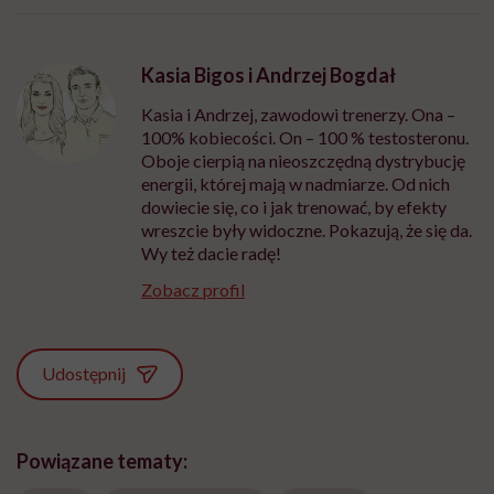
może chyba tylko
pracy
eksp
głupota i brak
wyobraźni"
Kasia Bigos i Andrzej Bogdał
Kasia i Andrzej, zawodowi trenerzy. Ona –
100% kobiecości. On – 100 % testosteronu.
Oboje cierpią na nieoszczędną dystrybucję
energii, której mają w nadmiarze. Od nich
dowiecie się, co i jak trenować, by efekty
wreszcie były widoczne. Pokazują, że się da.
Wy też dacie radę!
Zobacz profil
Udostępnij
Powiązane tematy: