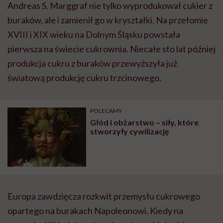
Andreas S. Marggraf nie tylko wyprodukował cukier z
buraków, ale i zamienił go w kryształki. Na przełomie
XVIII i XIX wieku na Dolnym Śląsku powstała
pierwsza na świecie cukrownia. Niecałe sto lat później
produkcja cukru z buraków przewyższyła już
światową produkcję cukru trzcinowego.
POLECAMY
Głód i obżarstwo – siły, które
stworzyły cywilizację
Europa zawdzięcza rozkwit przemysłu cukrowego
opartego na burakach Napoleonowi. Kiedy na