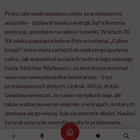
Przez całe wieki uważano cukier za antidotum na
wszystko – dodawał smaku i energii, był trikiem na
potencję, sposobem na radości i smutki. W latach 30.
XX wieku popularna była w Polsce reklama: „Cukier
krzepi”, która miała zachęcić do większego spożycia
cukru. Jak wspominał po latach twórca tego nośnego
hasła, Melchior Wańkowicz, za dwa słowa otrzymał
wówczas niewyobrażalne honorarium – 5 tys.
przedwojennych złotych, czyli ok. 50 tys. zł dziś.
Uważano wówczas, że cukier nie tylko krzepi, ale
także wzmacnia serce i mięśnie, a w krajach, w których
spożywa się go więcej, żyje się znacznie dłużej. Nauka i
życie drastycznie zweryfikowały te przekonania.
Strona główna
Cukier ma oczywiście dużą wartość energetyczną, bo