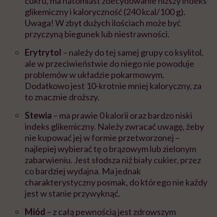
cukru, ma natomiast zdecydowanie niższy indeks
glikemiczny i kaloryczność (240 kcal/100 g).
Uwaga! W zbyt dużych ilościach może być
przyczyną biegunek lub niestrawności.
Erytrytol
– należy do tej samej grupy co ksylitol,
ale w przeciwieństwie do niego nie powoduje
problemów w układzie pokarmowym.
Dodatkowo jest 10-krotnie mniej kaloryczny, za
to znacznie droższy.
Stewia
– ma prawie 0 kalorii oraz bardzo niski
indeks glikemiczny. Należy zwracać uwagę, żeby
nie kupować jej w formie przetworzonej –
najlepiej wybierać tę o brązowym lub zielonym
zabarwieniu. Jest słodsza niż biały cukier, przez
co bardziej wydajna. Ma jednak
charakterystyczny posmak, do którego nie każdy
jest w stanie przywyknąć.
Miód
– z całą pewnością jest zdrowszym