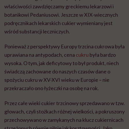
właściwości zawdzięczamy greckiemu lekarzowi i
botanikowi Pedaniusowi. Jeszcze w XIX-wiecznych
podręcznikach lekarskich cukier wymieniany jest
wśród substancji leczniczych.
Ponieważ z perspektywy Europy trzcina cukrowa była
uprawiana na antypodach, cena
cukru
była bardzo
wysoka. O tym, jak deficytowy to był produkt, niech
świadczą zachowane do naszych czasów dane o
spożyciu cukru w XV-XVI wieku w Europie – nie
przekraczało ono łyżeczki na osobę na rok.
Przez całe wieki cukier trzcinowy sprzedawano w tzw.
głowach, czyli stożkach różnej wielkości, a pokruszony
przechowywano w zamykanych na klucz cukiernicach
strzeżonych równie pilnie jak kosztowności. Jako