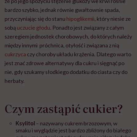
że po jego spożyciu stężenie glukozy we krwi rośnie
bardzo szybko, jednak równie gwałtownie spada,
przyczyniając się do stanu
hipoglikemii
, który niesie ze
sobą
uczucie głodu
. Ponadto jest związany z całym
szeregiem jednostek chorobowych, do których należy
między innymi próchnica, otyłość i związana z nią
cukrzyca
czy choroby układu krążenia. Dlatego warto
jest znać zdrowe alternatywy dla cukru i sięgnąć po
nie, gdy szukamy słodkiego dodatku do ciasta czy do
herbaty.
Czym zastąpić cukier?
Ksylitol
– nazywany cukrem brzozowym, w
smaku i wyglądzie jest bardzo zbliżony do białego