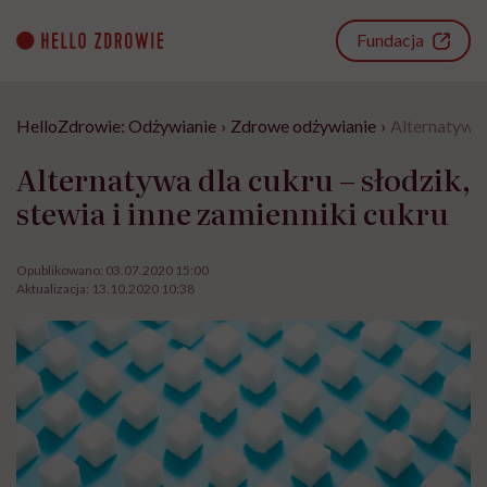
Go
to
Fundacja
content
HelloZdrowie: Odżywianie
›
Zdrowe odżywianie
›
Alternatywa d
Alternatywa dla cukru – słodzik,
stewia i inne zamienniki cukru
Opublikowano:
03.07.2020 15:00
Aktualizacja:
13.10.2020 10:38