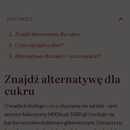
SPIS TREŚCI
Znajdź alternatywę dla cukru
Czym zastąpić cukier?
Alternatywy dla cukru – na co uważać?
Znajdź alternatywę dla
cukru
O wadach białego
cukru
słyszymy nie od dziś – jest
wysoce kaloryczny (400 kcal/1000 g) i cechuje się
bardzo wysokim indeksem glikemicznym. Oznacza to,