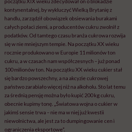
początku XIX wieku zdecydował on o blokadzie
kontynentalnej, by wykluczyć Wielką Brytanię z
handlu, zarządził obowiązek obsiewania burakami
całych połaci ziemi, a producentów cukru zwolnił z
podatków. Od tamtego czasu branża cukrowa rozwija
się w nie mniejszym tempie. Na początku XX wieku
rocznie produkowano w Europie 11 milionów ton
cukru, a w czasach nam współczesnych – już ponad
100 milionów ton. Na początku XX wieku cukier stał
się bardzo powszechny, a na akcyzie cukrowej
państwo zarabiało więcej niż na alkoholu. Sto lat temu
za średnią pensję można było kupić 200 kg cukru,
obecnie kupimy tonę. „Światowa wojna o cukier w
jakimś sensie trwa – nie ma w niej już kwestii
niewolnictwa, ale jest za to dumpingowanie cen i
ograniczenia eksportowe”.