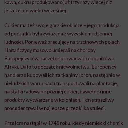
kawa, cukru produkowano już trzy razy więcej niż
jeszcze pół wieku wcześniej.
Cukier ma też swoje gorzkie oblicze – jego produkcja
od początku była związana z wyzyskiem rdzennej
ludności. Ponieważ pracujący na trzcinowych polach
Haitańczycy masowo umierali na choroby
Europejczyków, zaczęto sprowadzać robotników z
Afryki. Dało to początek niewolnictwu. Europejscy
handlarze kupowali ich za tkaniny i broń, następnie w
nieludzkich warunkach transportowali na plantacje,
na statki ładowano później cukier, bawełnę i inne
produkty wytwarzane w koloniach. Ten straszliwy
proceder trwał w najlepsze przez kilka stuleci.
Przełom nastąpił w 1745 roku, kiedy niemiecki chemik