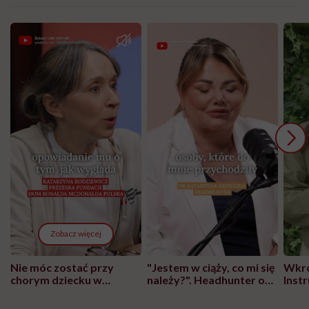
Zobacz więcej
Nie móc zostać przy
"Jestem w ciąży, co mi się
Wkró
chorym dziecku w
należy?". Headhunter o
Inst
szpitalu to tortura.
zmianie pokoleniowej u
atak
"Przeszkadzać w tym
kobiet w ciąży na rynku
wars