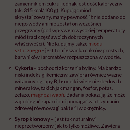
zamiennikiem cukru, jednak jest dość kaloryczny
(ok. 315 kcal/100 g). Kupując miód
skrystalizowany, mamy pewność, iż nie dodano do
niego wody ani nie został on wcześniej
przegrzany (pod wpływem wysokiej temperatury
miód traci część swoich dobroczynnych
właściwości). Nie kupujmy także
miodu
sztucznego
– jest to mieszanka cukrów prostych,
barwników i aromatów rozpuszczona w wodzie.
Cykoria
– pochodzi z korzenia byliny. Ma bardzo
niski indeks glikemiczny, zawiera również ważne
witaminy z grupy B, błonnik i wiele niezbędnych
minerałów, takich jak mangan, fosfor, potas,
żelazo,
magnez i wapń
. Badania pokazują, że może
zapobiegać zaparciom i pomagać w utrzymaniu
zdrowej równowagi bakterii w okrężnicy.
Syrop klonowy
– jest tak naturalny i
nieprzetworzony, jak to tylko możliwe. Zawiera