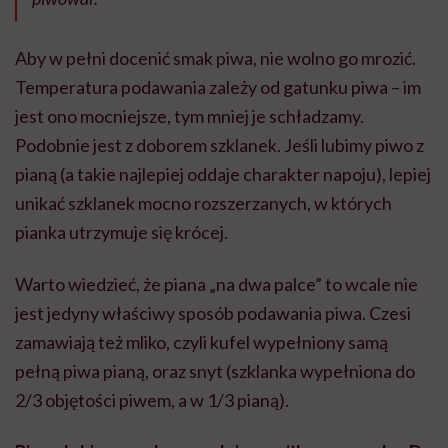
Aby w pełni docenić smak piwa, nie wolno go mrozić.
Temperatura podawania zależy od gatunku piwa – im
jest ono mocniejsze, tym mniej je schładzamy.
Podobnie jest z doborem szklanek. Jeśli lubimy piwo z
pianą (a takie najlepiej oddaje charakter napoju), lepiej
unikać szklanek mocno rozszerzanych, w których
pianka utrzymuje się krócej.
Warto wiedzieć, że piana „na dwa palce” to wcale nie
jest jedyny właściwy sposób podawania piwa. Czesi
zamawiają też mliko, czyli kufel wypełniony samą
pełną piwa pianą, oraz snyt (szklanka wypełniona do
2/3 objętości piwem, a w 1/3 pianą).