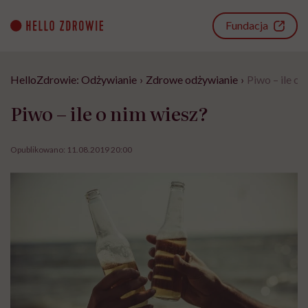
Go
to
Fundacja
content
HelloZdrowie: Odżywianie
›
Zdrowe odżywianie
›
Piwo – ile o 
Piwo – ile o nim wiesz?
Opublikowano:
11.08.2019 20:00