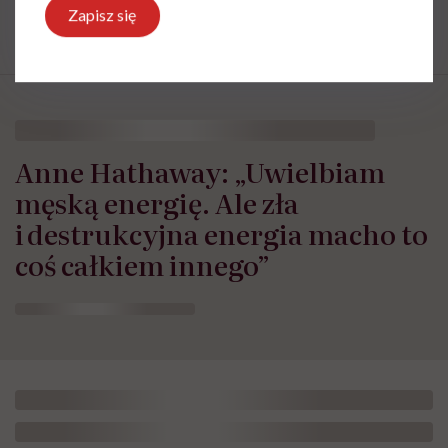
Alkohol
Zapisz się
Anne Hathaway: „Uwielbiam
męską energię. Ale zła
i destrukcyjna energia macho to
coś całkiem innego”