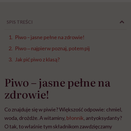
SPIS TREŚCI
Piwo – jasne pełne na zdrowie!
Piwo ‒ najpierw poznaj, potem pij
Jak pić piwo z klasą?
Piwo – jasne pełne na
zdrowie!
Co znajduje się w piwie? Większość odpowie: chmiel,
woda, drożdże. A witaminy,
błonnik
, antyoksydanty?
O tak, to właśnie tym składnikom zawdzięczamy