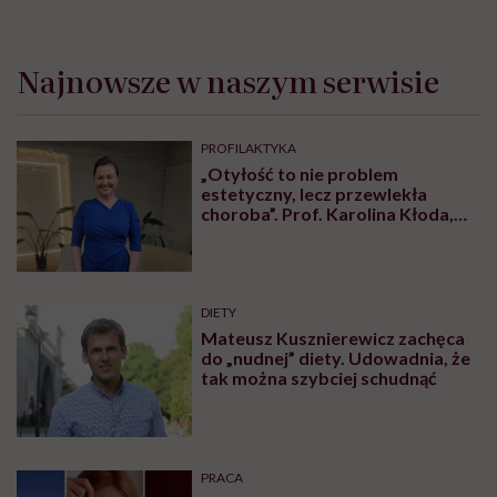
Najnowsze w naszym serwisie
PROFILAKTYKA
„Otyłość to nie problem
estetyczny, lecz przewlekła
choroba”. Prof. Karolina Kłoda,
która mierzy się z tym
schorzeniem, mówi pacjentom: to
nie wasza wina
DIETY
Mateusz Kusznierewicz zachęca
do „nudnej” diety. Udowadnia, że
tak można szybciej schudnąć
PRACA