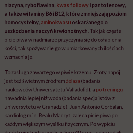
niacyna, ryboflawina,
kwas foliowy
i pantotenowy,
a także witaminy B6 i B12, które zmniejszają poziom
homocysteiny,
aminokwasu
oskarżanego o
uszkodzenia naczyń krwionośnych.
Tak jak częste
picie piwa w nadmiarze przyczynia się do osłabienia
kości, tak spożywanie go w umiarkowanych ilościach
wzmacnia je.
To zasługa zawartego w piwie krzemu. Złoty napój
jest też świetnym źródłem
żelaza
(badania
naukowców Uniwersytetu Valladolid), a
po treningu
nawadnia lepiej niż woda (badania specjalistów z
uniwersytetu w Granadzie). Juan Antonio Corbalan,
kardiolog m.in. Realu Madryt, zaleca picie piwa po
każdym większym wysiłku fizycznym. Po wypiciu
dwóch piw badani mężczyźni o 40 proc. lepiej radzili