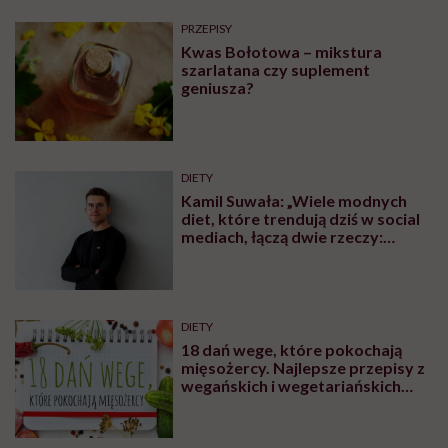
PRZEPISY
Kwas Bołotowa – mikstura
szarlatana czy suplement
geniusza?
DIETY
Kamil Suwała: „Wiele modnych
diet, które trendują dziś w social
mediach, łączą dwie rzeczy:
eliminacje i udziwnienia”
DIETY
18 dań wege, które pokochają
mięsożercy. Najlepsze przepisy z
wegańskich i wegetariańskich
blogów