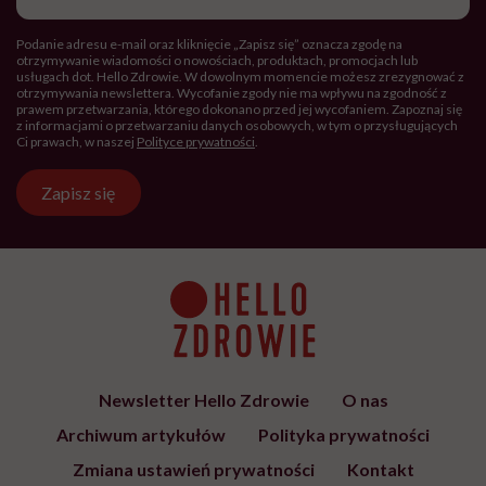
Podanie adresu e-mail oraz kliknięcie „Zapisz się” oznacza zgodę na
otrzymywanie wiadomości o nowościach, produktach, promocjach lub
usługach dot. Hello Zdrowie. W dowolnym momencie możesz zrezygnować z
otrzymywania newslettera. Wycofanie zgody nie ma wpływu na zgodność z
prawem przetwarzania, którego dokonano przed jej wycofaniem. Zapoznaj się
z informacjami o przetwarzaniu danych osobowych, w tym o przysługujących
Ci prawach, w naszej
Polityce prywatności
.
Zapisz się
Newsletter Hello Zdrowie
O nas
Archiwum artykułów
Polityka prywatności
Zmiana ustawień prywatności
Kontakt