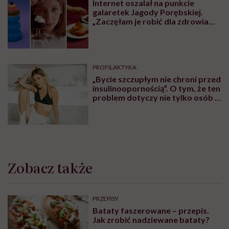
Internet oszalał na punkcie
galaretek Jagody Porębskiej.
„Zaczęłam je robić dla zdrowia
psychicznego”
PROFILAKTYKA
„Bycie szczupłym nie chroni przed
insulinoopornością”. O tym, że ten
problem dotyczy nie tylko osób z
nadwagą lub otyłością,
rozmawiamy z lekarzem Piotrem
Grzybem
Zobacz także
PRZEPISY
Bataty faszerowane – przepis.
Jak zrobić nadziewane bataty?