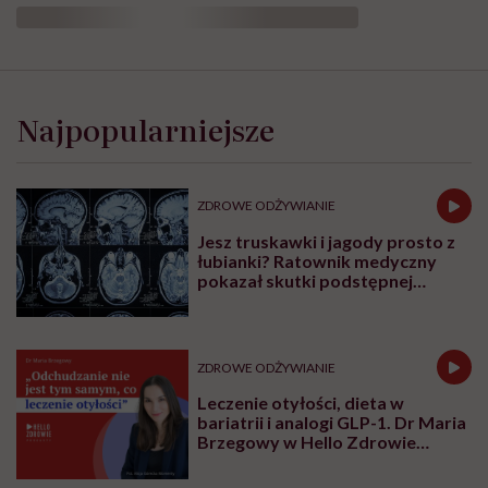
„Utrata
wolności
to
Najpopularniejsze
już
jest
dno”.
Alkoholik
ZDROWE ODŻYWIANIE
z
TikToka
Jesz truskawki i jagody prosto z
i
łubianki? Ratownik medyczny
założycielka
pokazał skutki podstępnej
Dromader
choroby niemytych owoców
Dry
Bar
w
ZDROWE ODŻYWIANIE
Hello
Zdrowie
Leczenie otyłości, dieta w
Podcasty
bariatrii i analogi GLP-1. Dr Maria
Brzegowy w Hello Zdrowie
Podcasty