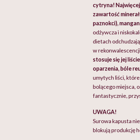
cytryna! Najwięcej 
zawartość minerałó
paznokci), mangan,
odżywcza i niskokal
dietach odchudzając
w rekonwalescencji
stosuje się jej liś
oparzenia, bóle r
umytych liści, któr
bolącego miejsca, 
fantastycznie, przy
UWAGA!
Surowa kapusta nie
blokują produkcję 