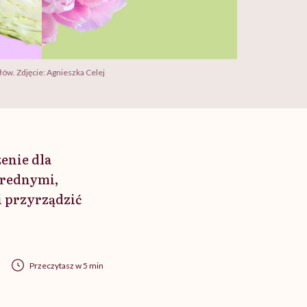
ów. Zdjęcie: Agnieszka Celej
enie dla
ybrednymi,
i przyrządzić
Przeczytasz w 5 min