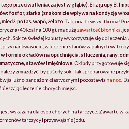
tego przeciwutleniacza jest w głąbie), E i z grupy B. Imp
w: fosfor, siarka (znakomicie wpływa na kondycję włos
 miedź, potas, wapń, żelazo
. Tak, ona to wszystko ma! Poz
oryczna (40 kcal na 100 g), ma dużą
zawartość błonnika
, j
ych. Sok ze świeżej kapusty wykorzystuje się do leczenia
, przy nadkwasocie, w leczeniu stanów zapalnych wątroby
cie w formie okładów na opuchnięcia, stłuczenia, rany, od
eumatyczne, stawów i mięśniowe
. Okłady przygotowuje si
e należy zmiażdżyć, by puściły sok. Tak spreparowane przyk
obwija luźno bandażem elastycznym i pozostawia
na noc
. D
śpieszając leczenie chorych miejsc.
 jest wskazana dla osób chorych na tarczycę. Zawarte w ka
hormonów tarczycy i przyswajanie jodu.