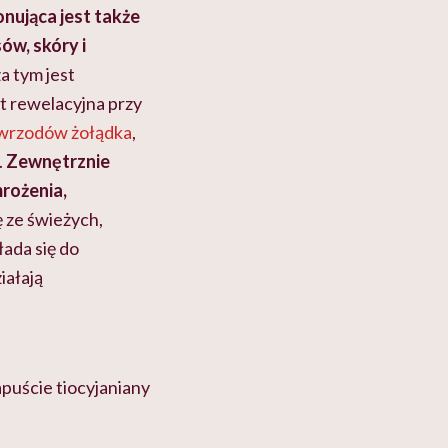
onująca jest także
ów, skóry i
a tym jest
est rewelacyjna przy
wrzodów żołądka
,
.
Zewnętrznie
mrożenia,
ę ze świeżych,
łada się do
ziałają
puście tiocyjaniany