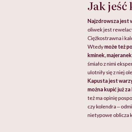
Jak jeść
Najzdrowsza jest 
oliwek jest rewelac
Ciężkostrawna i kal
Wtedy
może też 
kminek, majeranek
śmiało z nimi ekspe
ulotniły się z niej 
Kapusta jest warz
można kupić już za k
też ma opinię pospo
czy kolendra ‒ odmi
nietypowe oblicza 