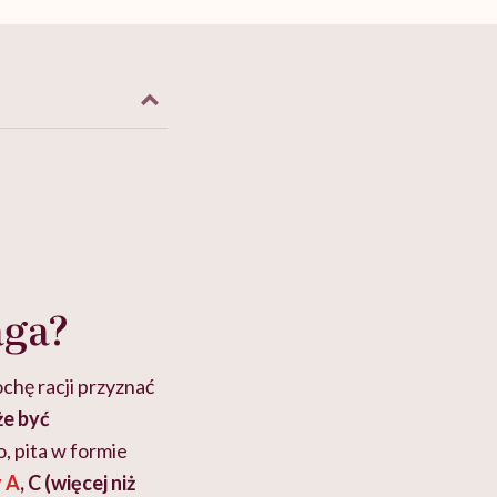
aga?
ochę racji przyznać
że być
 pita w formie
 A
, C (więcej niż