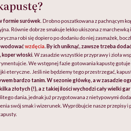
 kapustę?
w formie surówek
. Drobno poszatkowana z pachnącym kop
yjna. Równie dobrze smakuje lekko ukiszona z marchewką i
oryczna robi się dopiero po dodaniu do niej zasmażek, boczk
powodować
wzdęcia
. By ich uniknąć, zawsze trzeba doda
, koper włoski
. W zasadzie wszystkie przyprawy i zioła w
rymentujcie. We wstępnej fazie gotowania kapustę gotuje 
olejki eteryczne. Jeśli nie będziemy tego przestrzegać, kapus
ywem bardzo tanim. W sezonie główkę, a w zasadzie o
ilka złotych (!), a z takiej ilości wychodzi cały wielki ga
litego dania, jednak już przygotowana z nietypowymi dodat
enia swój smak i wizerunek. Wypróbujcie nasze przepisy i 
kapusty.