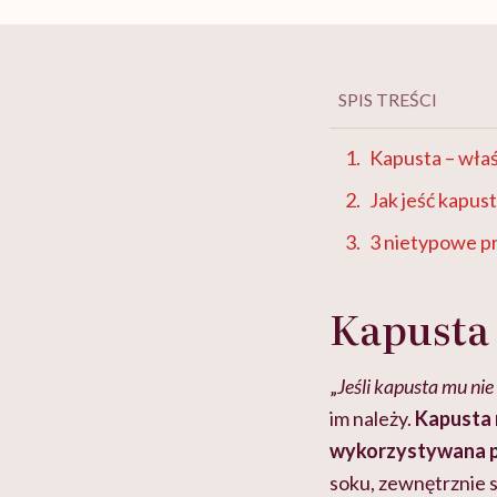
SPIS TREŚCI
Kapusta – wła
Jak jeść kapus
3 nietypowe pr
Kapusta 
„
Jeśli kapusta mu nie
im należy.
Kapusta 
wykorzystywana pr
soku, zewnętrznie st