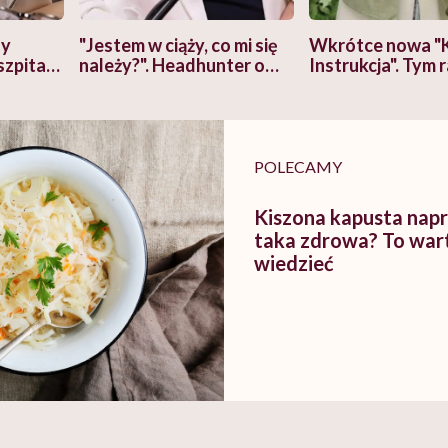
zy
"Jestem w ciąży, co mi się
Wkrótce nowa "
szpitalu
należy?". Headhunter o
Instrukcja". Tym 
szkadzać
zmianie pokoleniowej u
atakach paniki. Z
tylko
kobiet w ciąży na rynku
warsztat pacjen
braźni"
pracy
ekspercki
POLECAMY
Kiszona kapusta nap
taka zdrowa? To wart
wiedzieć