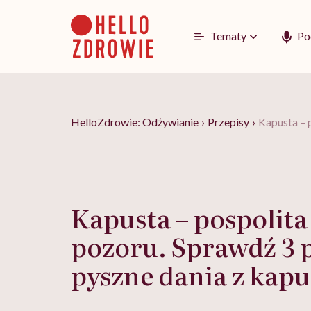
Go
to
content
Tematy
Po
HelloZdrowie: Odżywianie
›
Przepisy
›
Kapusta – 
Kapusta – pospolita 
pozoru. Sprawdź 3 
pyszne dania z kapu