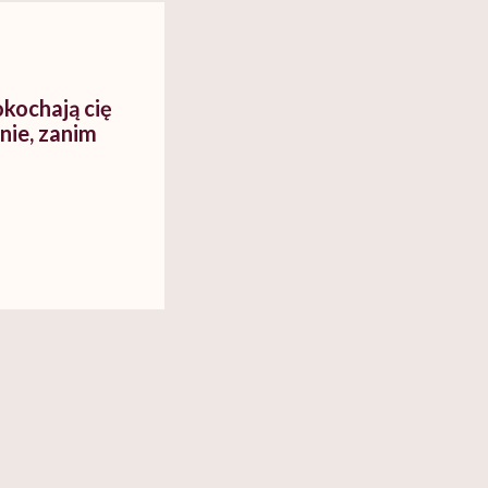
okochają cię
 nie, zanim