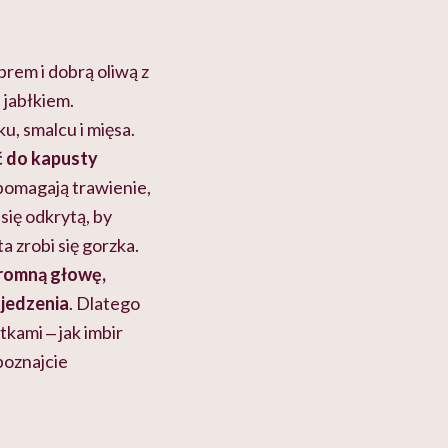
rem i dobrą oliwą z
 jabłkiem.
u, smalcu i mięsa.
ć do kapusty
spomagają trawienie,
się odkrytą, by
ta zrobi się gorzka.
gromną głowę,
r jedzenia
. Dlatego
kami ‒ jak imbir
poznajcie