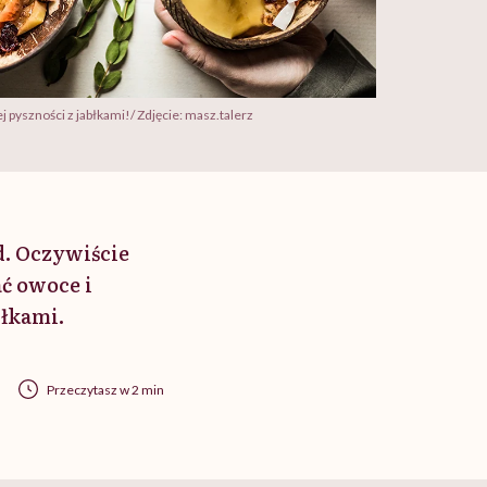
pyszności z jabłkami!/ Zdjęcie: masz.talerz
d. Oczywiście
ć owoce i
łkami.
Przeczytasz w 2 min