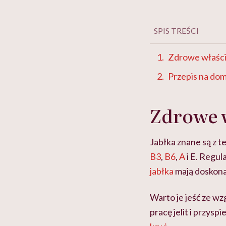
SPIS TREŚCI
Zdrowe właści
Przepis na do
Zdrowe w
Jabłka znane są z t
B3
,
B6
,
A
i E. Regu
jabłka
mają doskonał
Warto je jeść ze wz
pracę jelit i przysp