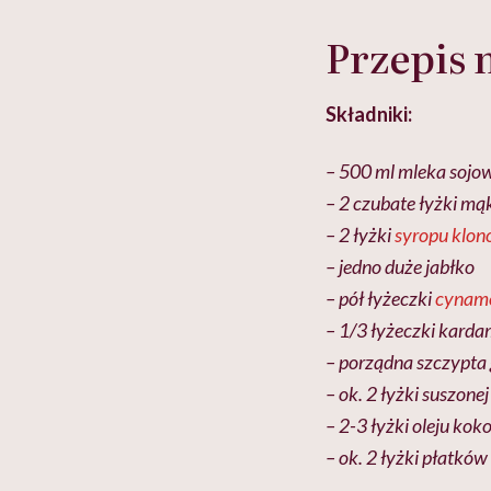
Przepis
Składniki:
– 500 ml mleka sojo
– 2 czubate łyżki mą
– 2 łyżki
syropu klo
– jedno duże jabłko
– pół łyżeczki
cynam
– 1/3 łyżeczki kard
– porządna szczypta
– ok. 2 łyżki suszone
– 2-3 łyżki oleju ko
– ok. 2 łyżki płatk