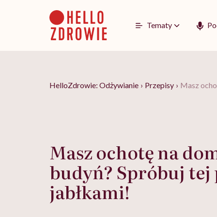
Go
to
content
Tematy
Po
HelloZdrowie: Odżywianie
›
Przepisy
›
Masz ochot
Masz ochotę na do
budyń? Spróbuj tej 
jabłkami!