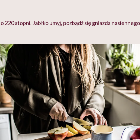
do 220 stopni. Jabłko umyj, pozbądź się gniazda nasiennego