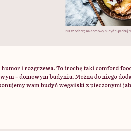
Masz ochotę na domowy budyń? Spróbuj tej 
humor i rozgrzewa. To trochę taki comford foo
wym – domowym budyniu. Można do niego doda
ponujemy wam budyń wegański z pieczonymi jab