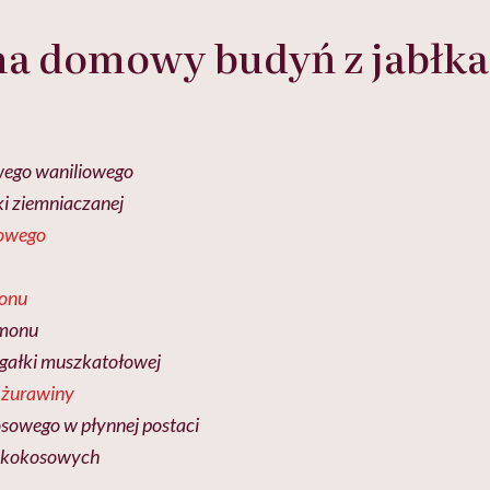
 na domowy budyń z jabłk
wego waniliowego
ki ziemniaczanej
nowego
onu
amonu
 gałki muszkatołowej
j
żurawiny
kosowego w płynnej postaci
ów kokosowych