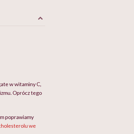
gate w witaminy C,
izmu. Oprócz tego
iom poprawiamy
cholesterolu we