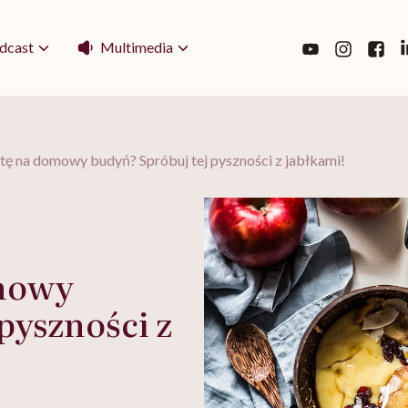
Multimedia
dcast
ę na domowy budyń? Spróbuj tej pyszności z jabłkami!
mowy
pyszności z