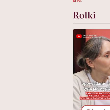
krwi
.
Rolki