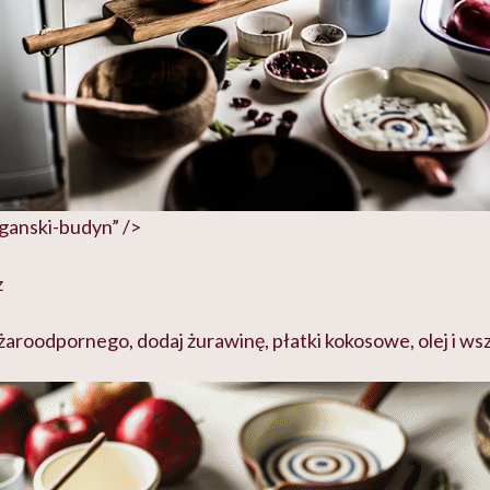
ganski-budyn” />
z
aroodpornego, dodaj żurawinę, płatki kokosowe, olej i ws