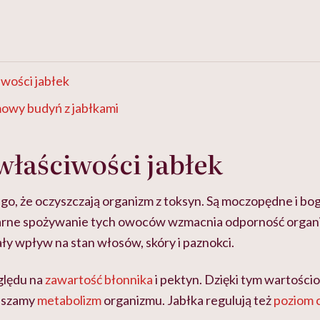
wości jabłek
mowy budyń z jabłkami
łaściwości jabłek
ego, że oczyszczają organizm z toksyn. Są moczopędne i bo
larne spożywanie tych owoców wzmacnia odporność organ
y wpływ na stan włosów, skóry i paznokci.
ględu na
zawartość błonnika
i pektyn. Dzięki tym wartośc
ieszamy
metabolizm
organizmu. Jabłka regulują też
poziom 