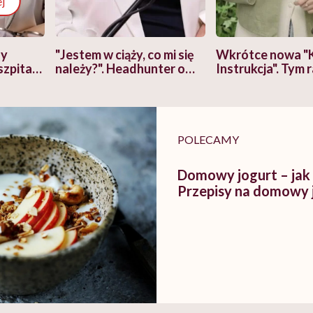
j
zy
"Jestem w ciąży, co mi się
Wkrótce nowa "
szpitalu
należy?". Headhunter o
Instrukcja". Tym 
szkadzać
zmianie pokoleniowej u
atakach paniki. Z
tylko
kobiet w ciąży na rynku
warsztat pacjen
braźni"
pracy
ekspercki
POLECAMY
Domowy jogurt – jak 
Przepisy na domowy 