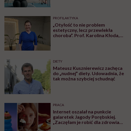
PROFILAKTYKA
„Otyłość to nie problem
estetyczny, lecz przewlekła
choroba”. Prof. Karolina Kłoda,
która mierzy się z tym
schorzeniem, mówi pacjentom: to
nie wasza wina
DIETY
Mateusz Kusznierewicz zachęca
do „nudnej” diety. Udowadnia, że
tak można szybciej schudnąć
PRACA
Internet oszalał na punkcie
galaretek Jagody Porębskiej.
„Zaczęłam je robić dla zdrowia
psychicznego”