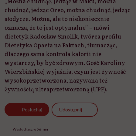
„Można chudnąć, jedząc w Maku, można
chudnąć, jedząc Oreo, można chudnąć, jedząc
słodycze. Można, ale to niekoniecznie
oznacza, że to jest optymalne” – mówi
dietetyk Radosław Smolik, twórca profilu
Dietetyka Oparta na Faktach, tłumacząc,
dlaczego sama kontrola kalorii nie
wystarczy, by być zdrowym. Gość Karoliny
Wierzbińskiej wyjaśnia, czym jest żywność
wysokoprzetworzona, nazywana też
żywnością ultraprzetworzoną (UPF).
Udostępnij
Posłuchaj
Wysłuchasz w 56 min