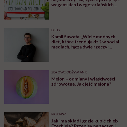
wegańskich i wegetariańskich
blogów
DIETY
Kamil Suwała: „Wiele modnych
diet, które trendują dziś w social
mediach, łączą dwie rzeczy:
eliminacje i udziwnienia”
ZDROWE ODŻYWIANIE
Melon – odmiany i właściwości
zdrowotne. Jak jeść melona?
PRZEPISY
Jaki ma skład i gdzie kupić chleb
Ezechiela? Przepisy na zaczyn i