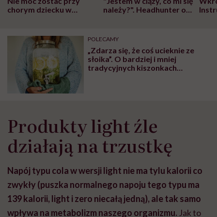
Nie móc zostać przy
"Jestem w ciąży, co mi się
Wkró
chorym dziecku w
należy?". Headhunter o
Inst
szpitalu to tortura.
zmianie pokoleniowej u
atak
"Przeszkadzać w tym
kobiet w ciąży na rynku
wars
może chyba tylko
pracy
eksp
POLECAMY
głupota i brak
„Zdarza się, że coś ucieknie ze
wyobraźni"
słoika”. O bardziej i mniej
tradycyjnych kiszonkach
opowiadają Kaja Nowakowska i
Małgorzata Ruszkowska, czyli
duet Mead Ladies
Produkty light źle
działają na trzustkę
Napój typu cola w wersji light nie ma tylu kalorii co
zwykły (puszka normalnego napoju tego typu ma
139 kalorii, light i zero niecałą jedną), ale tak samo
wpływa na metabolizm naszego organizmu.
Jak to