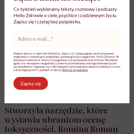
Zobacz profil
Co tydzień wybieramy teksty, rozmowy i podcasty
Hello Zdrowie o ciele, psychice i codziennym życiu.
Zapisz się i czytaj bez pośpiechu.
Udostępnij
Adres
e-
mail
*
Powiązane tematy:
Podanie adresu e-mail oraz kliknięcie „Zapisz się” oznacza zgodę na otrzymywanie
wiadomości o nowościach, produktach, promocjach lub usługach dot. Hello Zdrowie. W
Zakupy
Zdrowa żywność
dowolnym momencie możesz zrezygnować z otrzymywania newslettera. Wycofanie
zgody nie ma wpływu na zgodność z prawem przetwarzania, którego dokonano przed
jej wycofaniem. Zapoznaj się z informacjami o przetwarzaniu danych osobowych, w tym
o przysługujących Ci prawach, w naszej
Polityce prywatności
.
Zapisz się
Stworzyła narzędzie, które
wystawia ubraniom ocenę
toksyczności. Romina Roman