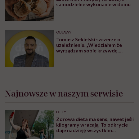
samodzielne wykonanie w domu
OBJAWY
Tomasz Sekielski szczerze o
uzależnieniu. „Wiedziałem że
wyrządzam sobie krzywdę.
Bałem się, że się już nie obudzę”
Najnowsze w naszym serwisie
DIETY
Zdrowa dieta ma sens, nawet jeśli
kilogramy wracają. To odkrycie
daje nadzieję wszystkim
walczącym z efektem jo-jo