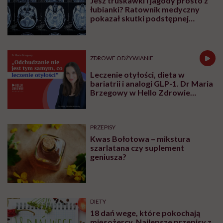
Jesz truskawki i jagody prosto z
łubianki? Ratownik medyczny
pokazał skutki podstępnej
choroby niemytych owoców
ZDROWE ODŻYWIANIE
Leczenie otyłości, dieta w
bariatrii i analogi GLP-1. Dr Maria
Brzegowy w Hello Zdrowie
Podcasty
PRZEPISY
Kwas Bołotowa – mikstura
szarlatana czy suplement
geniusza?
DIETY
18 dań wege, które pokochają
mięsożercy. Najlepsze przepisy z