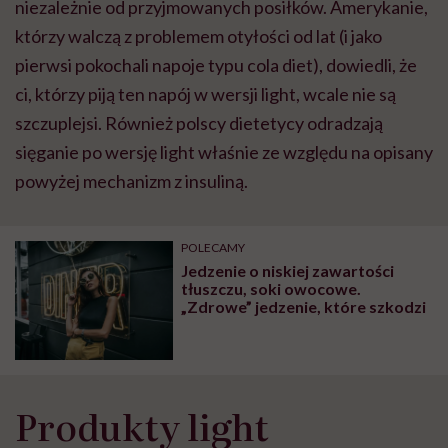
niezależnie od przyjmowanych posiłków. Amerykanie,
którzy walczą z problemem otyłości od lat (i jako
pierwsi pokochali napoje typu cola diet), dowiedli, że
ci, którzy piją ten napój w wersji light, wcale nie są
szczuplejsi. Również polscy dietetycy odradzają
sięganie po wersję light właśnie ze względu na opisany
powyżej mechanizm z insuliną.
POLECAMY
Jedzenie o niskiej zawartości
tłuszczu, soki owocowe.
„Zdrowe” jedzenie, które szkodzi
Produkty light