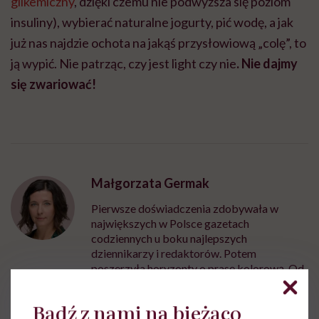
glikemiczny
, dzięki czemu nie podwyższa się poziom
insuliny), wybierać naturalne jogurty, pić wodę, a jak
już nas najdzie ochota na jakąś przysłowiową „colę”, to
ją wypić. Nie patrząc, czy jest light czy nie
. Nie dajmy
się zwariować!
Małgorzata Germak
Pierwsze doświadczenia zdobywała w
największych w Polsce gazetach
codziennych u boku najlepszych
dziennikarzy i redaktorów. Potem
poszerzyła horyzonty o prasę kolorową. Od
kilku lat głównie zajmuję się tematami
związanymi ze zdrowiem człowieka
Bądź z nami na bieżąco