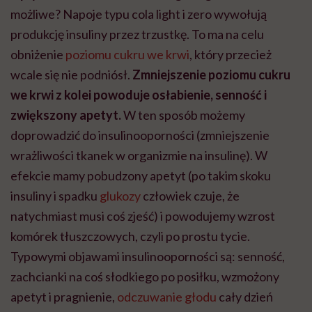
możliwe? Napoje typu cola light i zero wywołują
produkcję insuliny przez trzustkę. To ma na celu
obniżenie
poziomu cukru we krwi
, który przecież
wcale się nie podniósł.
Zmniejszenie poziomu cukru
we krwi z kolei powoduje osłabienie, senność i
zwiększony apetyt.
W ten sposób możemy
doprowadzić do insulinooporności (zmniejszenie
wrażliwości tkanek w organizmie na insulinę). W
efekcie mamy pobudzony apetyt (po takim skoku
insuliny i spadku
glukozy
człowiek czuje, że
natychmiast musi coś zjeść) i powodujemy wzrost
komórek tłuszczowych, czyli po prostu tycie.
Typowymi objawami insulinooporności są: senność,
zachcianki na coś słodkiego po posiłku, wzmożony
apetyt i pragnienie,
odczuwanie głodu
cały dzień