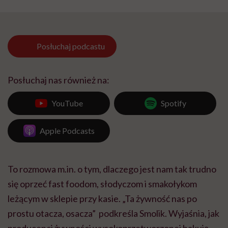
Posłuchaj
podcastu
Posłuchaj nas również na:
YouTube
Spotify
Apple Podcasts
To rozmowa m.in. o tym, dlaczego jest nam tak trudno
się oprzeć fast foodom, słodyczom i smakołykom
leżącym w sklepie przy kasie. „Ta żywność nas po
prostu otacza, osacza” podkreśla Smolik. Wyjaśnia, jak