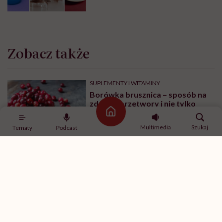
Zobacz także
SUPLEMENTY I WITAMINY
Borówka brusznica – sposób na
zdrowe przetwory i nie tylko
Strona główna
Multimedia
Szukaj
Tematy
Podcast
PRZEPISY
Bataty faszerowane – przepis.
Jak zrobić nadziewane bataty?