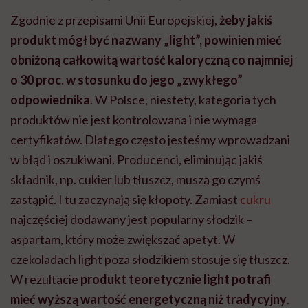
Zgodnie z przepisami Unii Europejskiej,
żeby jakiś
produkt mógł być nazwany „light”, powinien mieć
obniżoną całkowitą wartość kaloryczną co najmniej
o 30 proc. w stosunku do jego „zwykłego”
odpowiednika
. W Polsce, niestety, kategoria tych
produktów nie jest kontrolowana i nie wymaga
certyfikatów. Dlatego często jesteśmy wprowadzani
w błąd i oszukiwani. Producenci, eliminując jakiś
składnik, np. cukier lub tłuszcz, muszą go czymś
zastąpić. I tu zaczynają się kłopoty. Zamiast
cukru
najczęściej dodawany jest popularny słodzik –
aspartam, który może zwiększać apetyt. W
czekoladach light poza słodzikiem stosuje się tłuszcz.
W rezultacie
produkt teoretycznie light potrafi
mieć wyższą wartość energetyczną niż tradycyjny
.