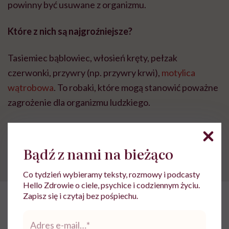
powinny być usuwane z organizmu.
Które z nich są najgroźniejsze?
Tasiemiec bąblowiec, włosień kręty, pełzak
czerwonki, przywry (np. przywry krwi),
motylica
wątrobowa
. To robaki, które mogą stanowić poważne
zagrożenie dla organizmu ludzkiego.
Pasożyty, tj. glista ludzka czy tęgoryjec, napotykając
na osłabiony organizm, również mogą okazać się
Bądź z nami na bieżąco
groźne przy silnym zakażeniu.
Co tydzień wybieramy teksty, rozmowy i podcasty
Hello Zdrowie o ciele, psychice i codziennym życiu.
POLECAMY
Zapisz się i czytaj bez pośpiechu.
Glista ludzka – objawy, leczenie,
Adres
drogi zakażenia glistnicą
e-