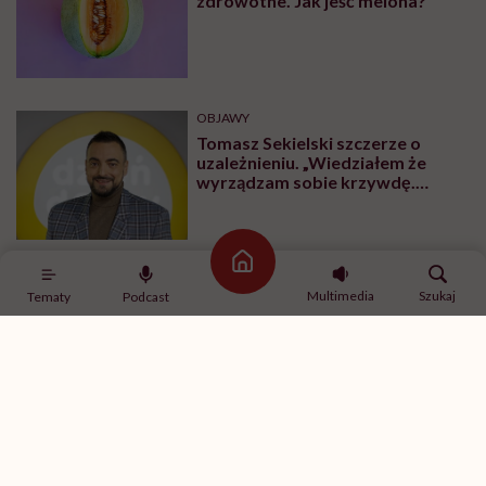
zdrowotne. Jak jeść melona?
OBJAWY
Tomasz Sekielski szczerze o
uzależnieniu. „Wiedziałem że
wyrządzam sobie krzywdę.
Bałem się, że się już nie obudzę”
Strona główna
Multimedia
Szukaj
Tematy
Podcast
Najnowsze w naszym serwisie
PROFILAKTYKA
„Otyłość to nie problem
estetyczny, lecz przewlekła
choroba”. Prof. Karolina Kłoda,
która mierzy się z tym