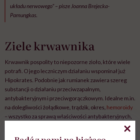
układu nerwowego” – pisze Joanna Brejecka-
Pamungkas.
Ziele krwawnika
Krwawnik pospolity to niepozorne zioło, które wiele
potrafi. O jego leczniczym działaniu wspominał już
Hipokrates. Podobnie jak rumianek zawiera szereg
substancji o działaniu przeciwzapalnym,
antybakteryjnym i przeciwgorączkowym. Idealne m.in.
na dolegliwości żołądkowe, trądzik, okres,
hemoroidy
– wszystko za sprawą właściwości antybakteryjnych,
przeciwzapalnych i przeciwgorączkowych, którymi się
charakteryzuje.
Bądź z nami na bieżąco