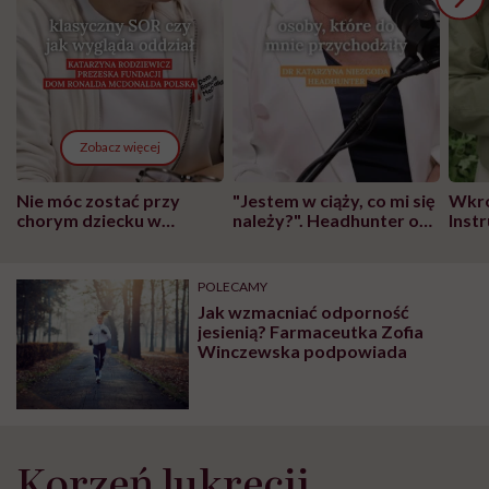
Zobacz więcej
Nie móc zostać przy
"Jestem w ciąży, co mi się
Wkró
chorym dziecku w
należy?". Headhunter o
Inst
szpitalu to tortura.
zmianie pokoleniowej u
atak
"Przeszkadzać w tym
kobiet w ciąży na rynku
wars
może chyba tylko
pracy
eksp
POLECAMY
głupota i brak
Jak wzmacniać odporność
wyobraźni"
jesienią? Farmaceutka Zofia
Winczewska podpowiada
Korzeń lukrecji