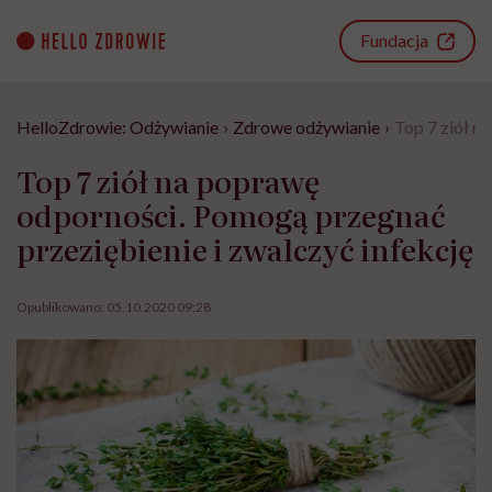
Go
to
Fundacja
content
HelloZdrowie: Odżywianie
›
Zdrowe odżywianie
›
Top 7 ziół n
Top 7 ziół na poprawę
odporności. Pomogą przegnać
przeziębienie i zwalczyć infekcję
Opublikowano:
05.10.2020 09:28