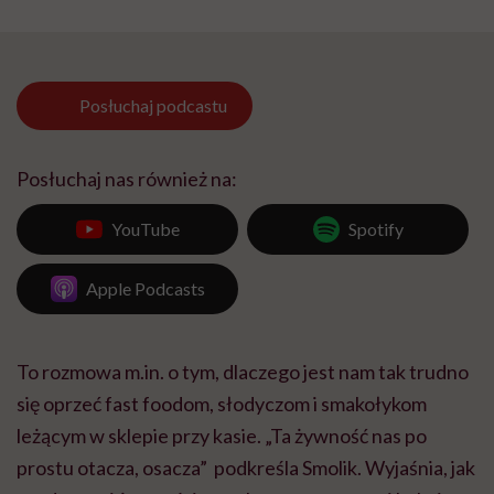
Posłuchaj
podcastu
Posłuchaj nas również na:
YouTube
Spotify
Apple Podcasts
To rozmowa m.in. o tym, dlaczego jest nam tak trudno
się oprzeć fast foodom, słodyczom i smakołykom
leżącym w sklepie przy kasie. „Ta żywność nas po
prostu otacza, osacza” podkreśla Smolik. Wyjaśnia, jak