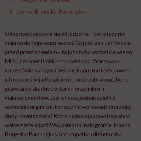
Joanna Brejecka-Pamungkas
Odporność zaczyna się od jedzenia – dietetycy nie
mają co do tego wątpliwości. Co jeść, aby ustrzec się
przed przeziębieniem – to już chyba wszystkie wiemy.
Miód, czosnek i imbir – to podstawa. Warzywa –
szczególnie warzywa zielone, kapustne i cebulowe –
ich również w jadłospisie nie może zabraknąć, bo to
prawdziwy skarbiec witamin oraz mikro- i
makroelementów. Jeśli chcesz jednak solidnie
wzmocnić organizm, koniecznie wprowadź do swojej
diety również zioła! Które najlepiej sprawdzają się w
walce z infekcjami? Wyjaśnia na Instagramie Joanna
Brejecka-Pamungkas, naturopatka i dietetyczka