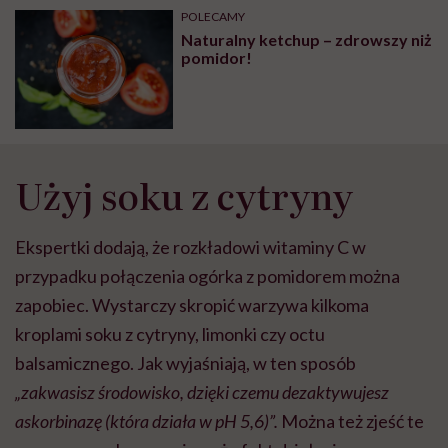
może chyba tylko
pracy
eksp
POLECAMY
głupota i brak
Naturalny ketchup – zdrowszy niż
wyobraźni"
pomidor!
Użyj soku z cytryny
Ekspertki dodają, że rozkładowi witaminy C w
przypadku połączenia ogórka z pomidorem można
zapobiec. Wystarczy skropić warzywa kilkoma
kroplami soku z cytryny, limonki czy octu
balsamicznego. Jak wyjaśniają, w ten sposób
„zakwasisz środowisko, dzięki czemu dezaktywujesz
askorbinazę (która działa w pH 5,6)”.
Można też zjeść te