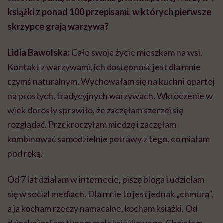
książki z ponad 100 przepisami, w których pierwsze
skrzypce grają warzywa?
Lidia Bawolska:
Całe swoje życie mieszkam na wsi.
Kontakt z warzywami, ich dostępność jest dla mnie
czymś naturalnym. Wychowałam się na kuchni opartej
na prostych, tradycyjnych warzywach. Wkroczenie w
wiek dorosły sprawiło, że zaczęłam szerzej się
rozglądać. Przekroczyłam miedzę i zaczęłam
kombinować samodzielnie potrawy z tego, co miałam
pod ręką.
Od 7 lat działam w internecie, piszę bloga i udzielam
się w social mediach. Dla mnie to jest jednak „chmura”,
a ja kocham rzeczy namacalne, kocham książki. Od
dziecka jestem typem mola książkowego. Chciałam,