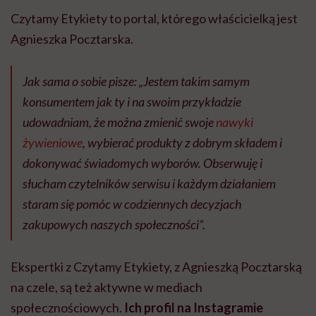
Czytamy Etykiety to portal, którego właścicielką jest
Agnieszka Pocztarska.
Jak sama o sobie pisze:
„Jestem takim samym
konsumentem jak ty i na swoim przykładzie
udowadniam, że można zmienić swoje
nawyki
żywieniowe
, wybierać produkty z dobrym składem i
dokonywać świadomych wyborów. Obserwuję i
słucham czytelników serwisu i każdym działaniem
staram się pomóc w codziennych decyzjach
zakupowych naszych społeczności”.
Ekspertki z Czytamy Etykiety, z Agnieszką Pocztarską
na czele, są też aktywne w mediach
społecznościowych.
Ich profil na Instagramie