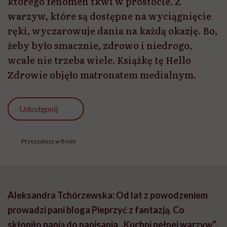
którego fenomen tkwi w prostocie. Z
warzyw, które są dostępne na wyciągnięcie
ręki, wyczarowuje dania na każdą okazję. Bo,
żeby było smacznie, zdrowo i niedrogo,
wcale nie trzeba wiele. Książkę tę Hello
Zdrowie objęło matronatem medialnym.
Udostępnij
Przeczytasz w 8 min
Aleksandra Tchórzewska: Od lat z powodzeniem
prowadzi pani bloga Pieprzyć z fantazją. Co
skłoniło panią do napisania „Kuchni pełnej warzyw”,