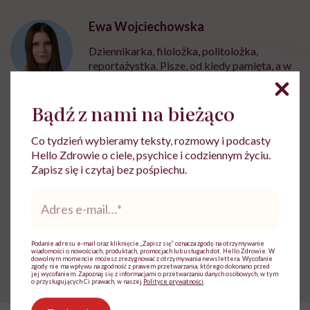
Ewa Wojciechowska
Dziennikarka, filolożka, politolożka,
reportażystka. Pisze, od kiedy pamięta, a w
międzyczasie lubi słuchać i obserwować
innych
Bądź z nami na bieżąco
Zobacz profil
Co tydzień wybieramy teksty, rozmowy i podcasty
Hello Zdrowie o ciele, psychice i codziennym życiu.
Zapisz się i czytaj bez pośpiechu.
Udostępnij
Adres
e-
mail
*
Powiązane tematy:
Podanie adresu e-mail oraz kliknięcie „Zapisz się” oznacza zgodę na otrzymywanie
świeże owoce i warzywa
warzywa
wiadomości o nowościach, produktach, promocjach lub usługach dot. Hello Zdrowie. W
dowolnym momencie możesz zrezygnować z otrzymywania newslettera. Wycofanie
zgody nie ma wpływu na zgodność z prawem przetwarzania, którego dokonano przed
jej wycofaniem. Zapoznaj się z informacjami o przetwarzaniu danych osobowych, w tym
o przysługujących Ci prawach, w naszej
Polityce prywatności
.