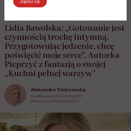
Zapisz się
HelloZdrowie: Odżywianie
›
Lidia Bawolska: „Gotowanie jest c
Lidia Bawolska: „Gotowanie jest
czynnością trochę intymną.
Przygotowując jedzenie, chcę
poświęcić moje serce”. Autorka
Pieprzyć z fantazją o swojej
„Kuchni pełnej warzyw”
Aleksandra Tchórzewska
Opublikowano:
18.01.2024 10:15
Aktualizacja:
29.03.2024 14:50