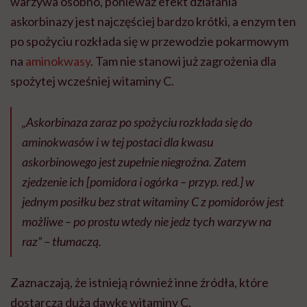
warzywa osobno, ponieważ efekt działania
askorbinazy jest najczęściej bardzo krótki, a enzym ten
po spożyciu rozkłada się w przewodzie pokarmowym
na
aminokwasy
. Tam nie stanowi już zagrożenia dla
spożytej wcześniej witaminy C.
„Askorbinaza zaraz po spożyciu rozkłada się do
aminokwasów i w tej postaci dla kwasu
askorbinowego jest zupełnie niegroźna. Zatem
zjedzenie ich [pomidora i ogórka – przyp. red.] w
jednym posiłku bez strat witaminy C z pomidorów jest
możliwe – po prostu wtedy nie jedz tych warzyw na
raz” – tłumaczą.
Zaznaczają, że istnieją również inne źródła, które
dostarczą dużą dawkę witaminy C.