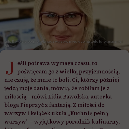
Lidia Bawolska podpowiada, jakie warzywa mieć w domu, żeby było smacznie i
zdrowo
J
eśli potrawa wymaga czasu, to
poświęcam go z wielką przyjemnością,
nie czuję, że mnie to boli. Ci, którzy później
jedzą moje dania, mówią, że robiłam je z
miłością – mówi Lidia Bawolska, autorka
bloga Pieprzyć z fantazją. Z miłości do
warzyw i książek ukuła „Kuchnię pełną
warzyw” – wyjątkowy poradnik kulinarny,