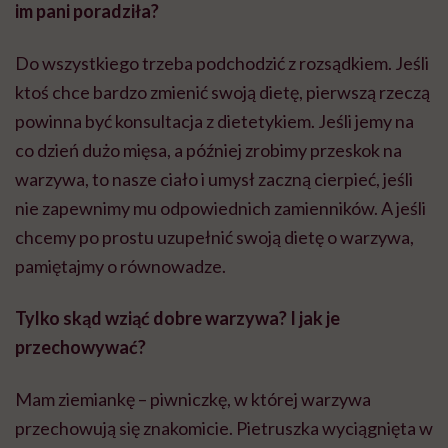
im pani poradziła?
Do wszystkiego trzeba podchodzić z rozsądkiem. Jeśli
ktoś chce bardzo zmienić swoją dietę, pierwszą rzeczą
powinna być konsultacja z dietetykiem. Jeśli jemy na
co dzień dużo mięsa, a później zrobimy przeskok na
warzywa, to nasze ciało i umysł zaczną cierpieć, jeśli
nie zapewnimy mu odpowiednich zamienników. A jeśli
chcemy po prostu uzupełnić swoją dietę o warzywa,
pamiętajmy o równowadze.
Tylko skąd wziąć dobre warzywa? I jak je
przechowywać?
Mam ziemiankę – piwniczkę, w której warzywa
przechowują się znakomicie. Pietruszka wyciągnięta w