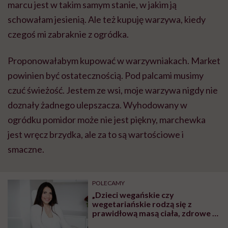
marcu jest w takim samym stanie, w jakim ją
schowałam jesienią. Ale też kupuję warzywa, kiedy
czegoś mi zabraknie z ogródka.
Proponowałabym kupować w warzywniakach. Market
powinien być ostatecznością. Pod palcami musimy
czuć świeżość. Jestem ze wsi, moje warzywa nigdy nie
doznały żadnego ulepszacza. Wyhodowany w
ogródku pomidor może nie jest piękny, marchewka
jest wręcz brzydka, ale za to są wartościowe i
smaczne.
POLECAMY
„Dzieci wegańskie czy
wegetariańskie rodzą się z
prawidłową masą ciała, zdrowe i
rozwijają się prawidłowo. To, że