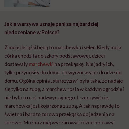
brak mięsa w diecie ciężarnej
szkodzi dziecku, to mit” – mówi
dietetyczka Iwona Kibil
Jakie warzywa uznaje pani za najbardziej
niedoceniane w Polsce?
Z mojej książki będą to marchewka i seler. Kiedy moja
córka chodziła do szkoły podstawowej, dzieci
dostawały
marchewki
na przekąskę. Nie jadły ich,
tylko przynosiły do domu lub wyrzucały po drodze do
domu. Ogólna opinia „starszyzny” była taka, że nadaje
się tylko na zupę, a marchew rosła w każdym ogrodzie i
nie było to coś nadzwyczajnego. I rzeczywiście,
marchewka jest kojarzona z zupą. A tak naprawdę to
świetna i bardzo zdrowa przekąska do jedzenia na
surowo. Można z niej wyczarować różne potrawy: