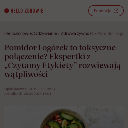
Go
to
Fundacja
content
HelloZdrowie: Odżywianie
›
Zdrowa żywność
›
Pomidor i ogóre
Pomidor i ogórek to toksyczne
połączenie? Ekspertki z
„Czytamy Etykiety” rozwiewają
wątpliwości
Opublikowano:
30.05.2022 15:13
Aktualizacja:
26.05.2023 16:01