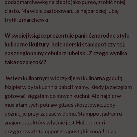
podać marchewkę na ciepło jako puree, zrobić z niej
ciasto. Ma wiele zastosowań. Ja najbardziej lubię
frytki z marchewki.
W swojej książce prezentuje pani różnorodne style
kulinarne i kultury: holenderski stamppot czy też
nasz regionalny cebularz lubelski. Z czego wynika
taka rozpiętość?
Jestem kulinarnym włóczykijem i kulinarną gadułą.
Najpierw była kuchnia babci i mamy. Kiedy ja zaczęłam
gotować, sięgałam do innych kuchni. Ale najpierw
musiałam tych potraw gdzieś skosztować, żeby
później je przyrządzać w domu. Stamppot jadłam u
znajomego, który właśnie jest Holendrem i
przygotował stamppot z kapustą kiszoną. U nas