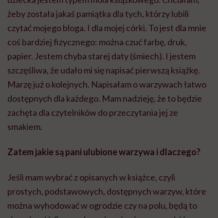
żeby została jakaś pamiątka dla tych, którzy lubili
czytać mojego bloga. I dla mojej córki. To jest dla mnie
coś bardziej fizycznego: można czuć farbę, druk,
papier. Jestem chyba starej daty (śmiech). I jestem
szczęśliwa, że udało mi się napisać pierwszą książkę.
Marzę już o kolejnych. Napisałam o warzywach łatwo
dostępnych dla każdego. Mam nadzieję, że to będzie
zachęta dla czytelników do przeczytania jej ze
smakiem.
Zatem jakie są pani ulubione warzywa i dlaczego?
Jeśli mam wybrać z opisanych w książce, czyli
prostych, podstawowych, dostępnych warzyw, które
można wyhodować w ogrodzie czy na polu, będą to