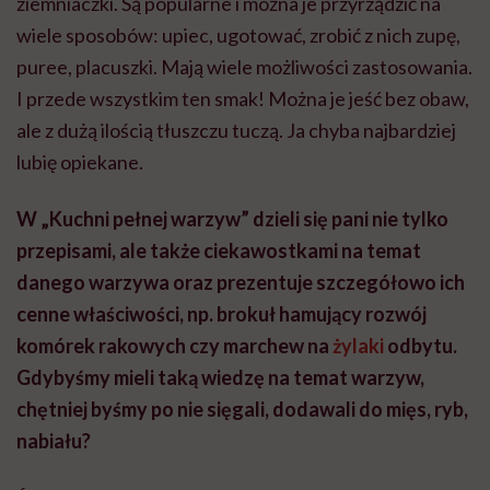
ziemniaczki. Są popularne i można je przyrządzić na
wiele sposobów: upiec, ugotować, zrobić z nich zupę,
puree, placuszki. Mają wiele możliwości zastosowania.
I przede wszystkim ten smak! Można je jeść bez obaw,
ale z dużą ilością tłuszczu tuczą. Ja chyba najbardziej
lubię opiekane.
W „Kuchni pełnej warzyw” dzieli się pani nie tylko
przepisami, ale także ciekawostkami na temat
danego warzywa oraz prezentuje szczegółowo ich
cenne właściwości, np. brokuł hamujący rozwój
komórek rakowych czy marchew na
żylaki
odbytu.
Gdybyśmy mieli taką wiedzę na temat warzyw,
chętniej byśmy po nie sięgali, dodawali do mięs, ryb,
nabiału?