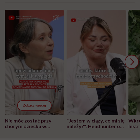
Zobacz więcej
Nie móc zostać przy
"Jestem w ciąży, co mi się
Wkró
chorym dziecku w
należy?". Headhunter o
Inst
szpitalu to tortura.
zmianie pokoleniowej u
atak
"Przeszkadzać w tym
kobiet w ciąży na rynku
wars