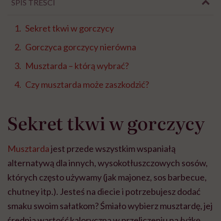
SPIS TREŚCI
Sekret tkwi w gorczycy
Gorczyca gorczycy nierówna
Musztarda – którą wybrać?
Czy musztarda może zaszkodzić?
Sekret tkwi w gorczycy
Musztarda
jest przede wszystkim wspaniałą
alternatywą dla innych, wysokotłuszczowych sosów,
których często używamy (jak majonez, sos barbecue,
chutney itp.). Jesteś na diecie i potrzebujesz dodać
smaku swoim sałatkom? Śmiało wybierz musztardę, jej
średnia wartość kaloryczna w przeliczeniu na łyżkę