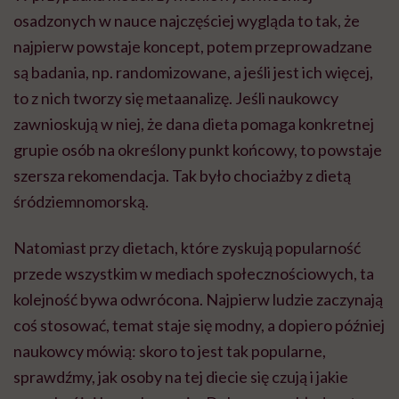
osadzonych w nauce najczęściej wygląda to tak, że
najpierw powstaje koncept, potem przeprowadzane
są badania, np. randomizowane, a jeśli jest ich więcej,
to z nich tworzy się metaanalizę. Jeśli naukowcy
zawnioskują w niej, że dana dieta pomaga konkretnej
grupie osób na określony punkt końcowy, to powstaje
szersza rekomendacja. Tak było chociażby z dietą
śródziemnomorską.
Natomiast przy dietach, które zyskują popularność
przede wszystkim w mediach społecznościowych, ta
kolejność bywa odwrócona. Najpierw ludzie zaczynają
coś stosować, temat staje się modny, a dopiero później
naukowcy mówią: skoro to jest tak popularne,
sprawdźmy, jak osoby na tej diecie się czują i jakie