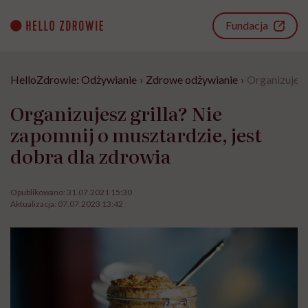
Go
to
Fundacja
content
HelloZdrowie: Odżywianie
›
Zdrowe odżywianie
›
Organizujesz
Organizujesz grilla? Nie
zapomnij o musztardzie, jest
dobra dla zdrowia
Opublikowano:
31.07.2021 15:30
Aktualizacja:
07.07.2023 13:42