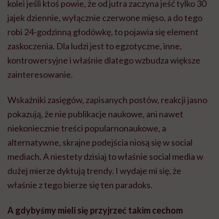
kolei jeśli ktoś powie, że od jutra zaczyna jeść tylko 30
jajek dziennie, wyłącznie czerwone mięso, a do tego
robi 24-godzinną głodówkę, to pojawia się element
zaskoczenia. Dla ludzi jest to egzotyczne, inne,
kontrowersyjne i właśnie dlatego wzbudza większe
zainteresowanie.
Wskaźniki zasięgów, zapisanych postów, reakcji jasno
pokazują, że nie publikacje naukowe, ani nawet
niekoniecznie treści popularnonaukowe, a
alternatywne, skrajne podejścia niosą się w social
mediach. A niestety dzisiaj to właśnie social media w
dużej mierze dyktują trendy. I wydaje mi się, że
właśnie z tego bierze się ten paradoks.
A gdybyśmy mieli się przyjrzeć takim cechom