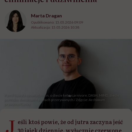
Marta Dragan
Opublikowano:
15.05.2026 09:09
Aktualizacja:
15.05.2026 10:38
Kamil Suwała opowiada m.in. o diecie keto, carnivore, DASH, MIND, diecie
portfolio, detoksach i postach przerywanych / Zdjęcie: Archiwum
prywatne/Canva
J
eśli ktoś powie, że od jutra zaczyna jeść
30 jajek dziennie, wyłącznie czerwone