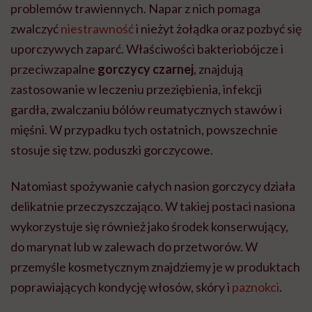
problemów trawiennych. Napar z nich pomaga
zwalczyć
niestrawność
i nieżyt żołądka oraz pozbyć się
uporczywych zaparć. Właściwości bakteriobójcze i
przeciwzapalne
gorczycy czarnej
, znajdują
zastosowanie w leczeniu przeziębienia, infekcji
gardła, zwalczaniu bólów reumatycznych stawów i
mięśni. W przypadku tych ostatnich, powszechnie
stosuje się tzw. poduszki gorczycowe.
Natomiast spożywanie całych nasion gorczycy działa
delikatnie przeczyszczająco. W takiej postaci nasiona
wykorzystuje się również jako środek konserwujący,
do marynat lub w zalewach do przetworów. W
przemyśle kosmetycznym znajdziemy je w produktach
poprawiających kondycję włosów, skóry i
paznokci
.