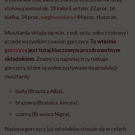
stołową wynosi ok. 19 kalorii, w tym: 22 proc. to
białka, 34 proc.
węglowodany
i 44 proc. tłuszcze.
Musztarda składa się m.in. z soli, octu, soku z cytryny i
przede wszystkim z nasion gorczycy.
To właśnie
gorczyca
jest tutaj kluczowym prozdrowotnym
składnikiem
. Znamy co najmniej trzy rodzaje
gorczycy, które są wykorzystywane do produkcji
musztardy:
białą (Brassica Alba),
brązową (Brassica Juncea) ,
czarną (Brassica Nigra).
Nasiona gorczycy już od wieków stosuje się w celach