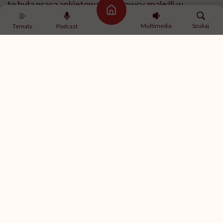
to była praca ankietowa. Naukowcy znaleźli w
Strona główna
mediach społecznościowych osoby, które już
Multimedia
Szukaj
Tematy
Podcast
stosowały dietę carnivore, i zapytali je, jak się na niej
czują. Metodologicznie to zupełnie inny poziom
dowodów niż dobrze zaprojektowane badanie
eksperymentalne, ale mimo to publikacja wywołała
duże zainteresowanie.
I od razu zaznaczę, że na ten moment nie mamy
dobrego badania randomizowanego, które
pokazywałoby, że dieta carnivore jest skuteczna albo
bezpieczna. Mamy przede wszystkim tę pracę
ankietową, a na jej podstawie nie można wyciągać
daleko idących wniosków.