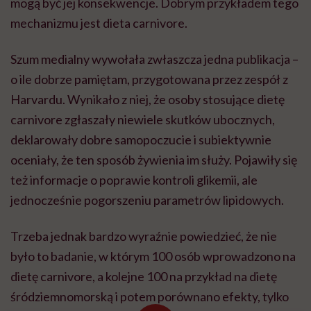
mogą być jej konsekwencje. Dobrym przykładem tego
mechanizmu jest dieta carnivore.
Szum medialny wywołała zwłaszcza jedna publikacja –
o ile dobrze pamiętam, przygotowana przez zespół z
Harvardu. Wynikało z niej, że osoby stosujące dietę
carnivore zgłaszały niewiele skutków ubocznych,
deklarowały dobre samopoczucie i subiektywnie
oceniały, że ten sposób żywienia im służy. Pojawiły się
też informacje o poprawie kontroli glikemii, ale
jednocześnie pogorszeniu parametrów lipidowych.
Trzeba jednak bardzo wyraźnie powiedzieć, że nie
było to badanie, w którym 100 osób wprowadzono na
dietę carnivore, a kolejne 100 na przykład na dietę
śródziemnomorską i potem porównano efekty, tylko