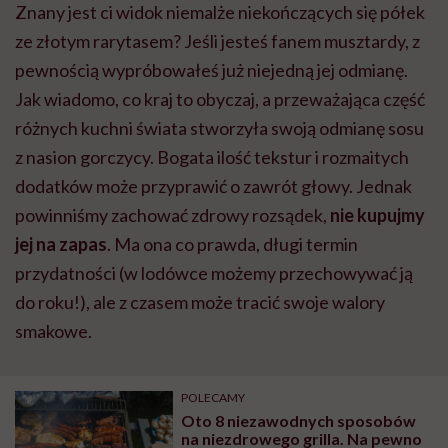
Znany jest ci widok niemalże niekończących się półek
ze złotym rarytasem? Jeśli jesteś fanem musztardy, z
pewnością wypróbowałeś już niejedną jej odmianę.
Jak wiadomo, co kraj to obyczaj, a przeważająca część
różnych kuchni świata stworzyła swoją odmianę sosu
z nasion gorczycy. Bogata ilość tekstur i rozmaitych
dodatków może przyprawić o zawrót głowy. Jednak
powinniśmy zachować zdrowy rozsądek,
nie kupujmy
jej na zapas
. Ma ona co prawda, długi termin
przydatności (w lodówce możemy przechowywać ją
do roku!), ale z czasem może tracić swoje walory
smakowe.
POLECAMY
Oto 8 niezawodnych sposobów
na niezdrowego grilla. Na pewno