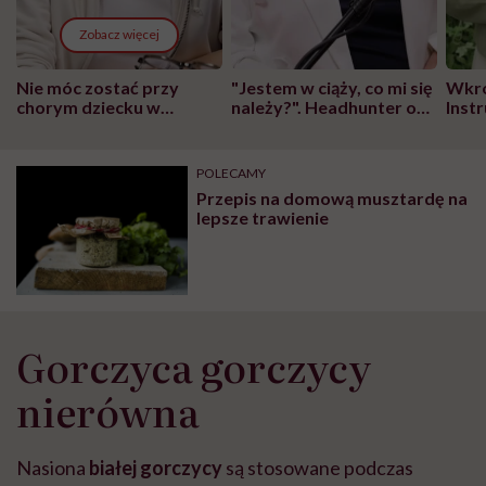
Zobacz więcej
Nie móc zostać przy
"Jestem w ciąży, co mi się
Wkró
chorym dziecku w
należy?". Headhunter o
Inst
szpitalu to tortura.
zmianie pokoleniowej u
atak
"Przeszkadzać w tym
kobiet w ciąży na rynku
wars
może chyba tylko
pracy
eksp
POLECAMY
głupota i brak
Przepis na domową musztardę na
wyobraźni"
lepsze trawienie
Gorczyca gorczycy
nierówna
Nasiona
białej gorczycy
są stosowane podczas