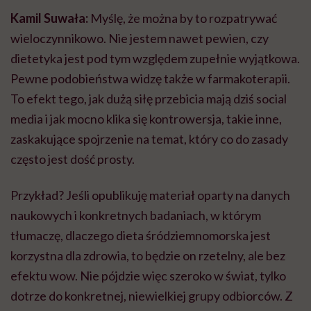
Kamil Suwała:
Myślę, że można by to rozpatrywać
wieloczynnikowo. Nie jestem nawet pewien, czy
dietetyka jest pod tym względem zupełnie wyjątkowa.
Pewne podobieństwa widzę także w farmakoterapii.
To efekt tego, jak dużą siłę przebicia mają dziś social
media i jak mocno klika się kontrowersja, takie inne,
zaskakujące spojrzenie na temat, który co do zasady
często jest dość prosty.
Przykład? Jeśli opublikuję materiał oparty na danych
naukowych i konkretnych badaniach, w którym
tłumaczę, dlaczego dieta śródziemnomorska jest
korzystna dla zdrowia, to będzie on rzetelny, ale bez
efektu wow. Nie pójdzie więc szeroko w świat, tylko
dotrze do konkretnej, niewielkiej grupy odbiorców. Z