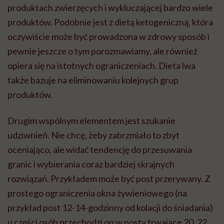
produktach zwierzęcych i wykluczającej bardzo wiele
produktów. Podobnie jest z dietą ketogeniczną, która
oczywiście może być prowadzona w zdrowy sposób i
pewnie jeszcze o tym porozmawiamy, ale również
opiera się na istotnych ograniczeniach. Dieta lwa
także bazuje na eliminowaniu kolejnych grup
produktów.
Drugim wspólnym elementem jest szukanie
udziwnień. Nie chcę, żeby zabrzmiało to zbyt
oceniająco, ale widać tendencję do przesuwania
granic i wybierania coraz bardziej skrajnych
rozwiązań. Przykładem może być post przerywany. Z
prostego ograniczenia okna żywieniowego (na
przykład post 12-14-godzinny od kolacji do śniadania)
u części osób przechodzi on w posty trwające 20, 22