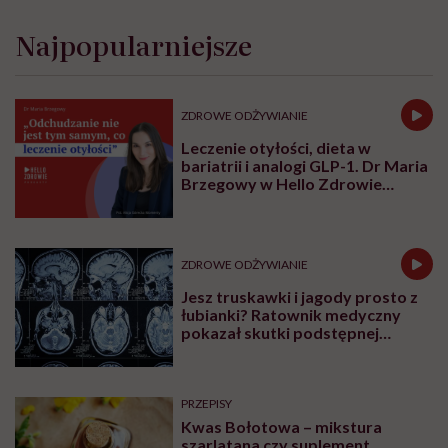
Najpopularniejsze
ZDROWE ODŻYWIANIE
Leczenie otyłości, dieta w
bariatrii i analogi GLP-1. Dr Maria
Brzegowy w Hello Zdrowie
Podcasty
ZDROWE ODŻYWIANIE
Jesz truskawki i jagody prosto z
łubianki? Ratownik medyczny
pokazał skutki podstępnej
choroby niemytych owoców
PRZEPISY
Kwas Bołotowa – mikstura
szarlatana czy suplement