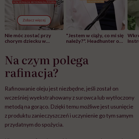
Zobacz więcej
Nie móc zostać przy
"Jestem w ciąży, co mi się
Wkró
chorym dziecku w
należy?". Headhunter o
Inst
szpitalu to tortura.
zmianie pokoleniowej u
atak
"Przeszkadzać w tym
kobiet w ciąży na rynku
wars
Na czym polega
może chyba tylko
pracy
eksp
głupota i brak
rafinacja?
wyobraźni"
Rafinowanie oleju jest niezbędne, jeśli został on
wcześniej wyekstrahowany z surowca lub wytłoczony
metodą na gorąco. Dzięki temu możliwe jest usunięcie
z produktu zanieczyszczeń i uczynienie go tym samym
przydatnym do spożycia.