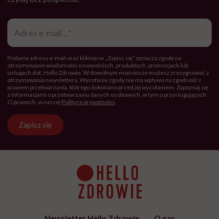
Adres
e-
mail
*
Podanie adresu e-mail oraz kliknięcie „Zapisz się” oznacza zgodę na
otrzymywanie wiadomości o nowościach, produktach, promocjach lub
usługach dot. Hello Zdrowie. W dowolnym momencie możesz zrezygnować z
otrzymywania newslettera. Wycofanie zgody nie ma wpływu na zgodność z
prawem przetwarzania, którego dokonano przed jej wycofaniem. Zapoznaj się
z informacjami o przetwarzaniu danych osobowych, w tym o przysługujących
Ci prawach, w naszej
Polityce prywatności
.
Zapisz się
Newsletter Hello Zdrowie
O nas