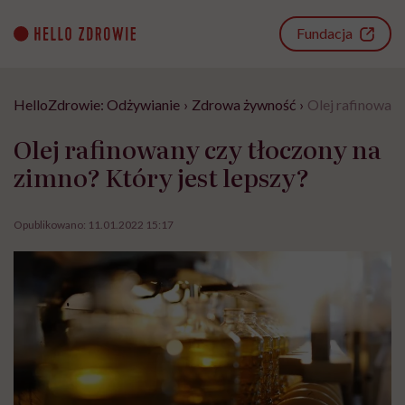
Go
to
Fundacja
content
HelloZdrowie: Odżywianie
›
Zdrowa żywność
›
Olej rafinowany
Olej rafinowany czy tłoczony na
zimno? Który jest lepszy?
Opublikowano:
11.01.2022 15:17