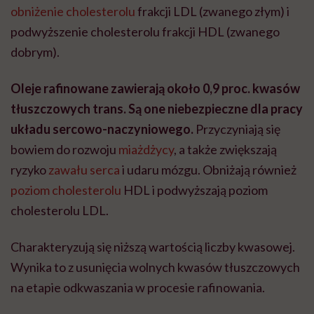
obniżenie cholesterolu
frakcji LDL (zwanego złym) i
podwyższenie cholesterolu frakcji HDL (zwanego
dobrym).
Oleje rafinowane zawierają około 0,9 proc. kwasów
tłuszczowych trans. Są one niebezpieczne dla pracy
układu sercowo-naczyniowego.
Przyczyniają się
bowiem do rozwoju
miażdżycy
, a także zwiększają
ryzyko
zawału serca
i udaru mózgu. Obniżają również
poziom cholesterolu
HDL i podwyższają poziom
cholesterolu LDL.
Charakteryzują się niższą wartością liczby kwasowej.
Wynika to z usunięcia wolnych kwasów tłuszczowych
na etapie odkwaszania w procesie rafinowania.