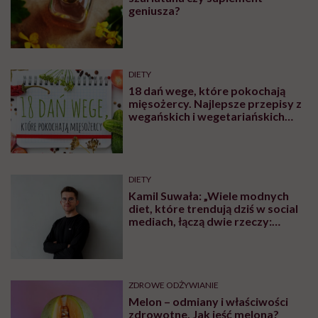
geniusza?
DIETY
18 dań wege, które pokochają
mięsożercy. Najlepsze przepisy z
wegańskich i wegetariańskich
blogów
DIETY
Kamil Suwała: „Wiele modnych
diet, które trendują dziś w social
mediach, łączą dwie rzeczy:
eliminacje i udziwnienia”
ZDROWE ODŻYWIANIE
Melon – odmiany i właściwości
zdrowotne. Jak jeść melona?