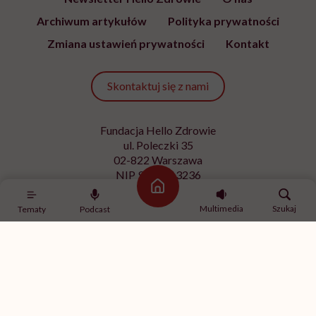
Archiwum artykułów
Polityka prywatności
Zmiana ustawień prywatności
Kontakt
Skontaktuj się z nami
Fundacja Hello Zdrowie
ul. Poleczki 35
02-822 Warszawa
NIP 9512613236
Strona główna
Kontakt z redakcją
Multimedia
Szukaj
Tematy
Podcast
redakcja@hellozdrowie.pl
Dołącz do naszej społeczności