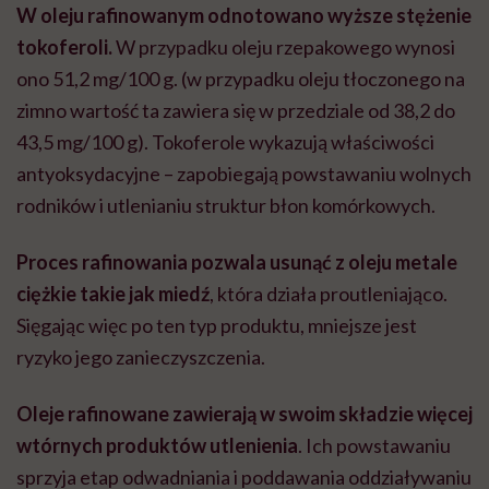
W oleju rafinowanym odnotowano wyższe stężenie
tokoferoli.
W przypadku oleju rzepakowego wynosi
ono 51,2 mg/100 g. (w przypadku oleju tłoczonego na
zimno wartość ta zawiera się w przedziale od 38,2 do
43,5 mg/100 g). Tokoferole wykazują właściwości
antyoksydacyjne – zapobiegają powstawaniu wolnych
rodników i utlenianiu struktur błon komórkowych.
Proces rafinowania pozwala usunąć z oleju metale
ciężkie takie jak miedź
, która działa proutleniająco.
Sięgając więc po ten typ produktu, mniejsze jest
ryzyko jego zanieczyszczenia.
Oleje rafinowane zawierają w swoim składzie więcej
wtórnych produktów utlenienia
. Ich powstawaniu
sprzyja etap odwadniania i poddawania oddziaływaniu