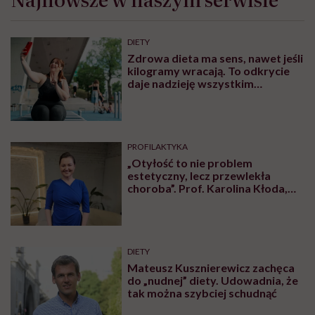
DIETY
Zdrowa dieta ma sens, nawet jeśli
kilogramy wracają. To odkrycie
daje nadzieję wszystkim
walczącym z efektem jo-jo
PROFILAKTYKA
„Otyłość to nie problem
estetyczny, lecz przewlekła
choroba”. Prof. Karolina Kłoda,
która mierzy się z tym
schorzeniem, mówi pacjentom: to
nie wasza wina
DIETY
Mateusz Kusznierewicz zachęca
do „nudnej” diety. Udowadnia, że
tak można szybciej schudnąć