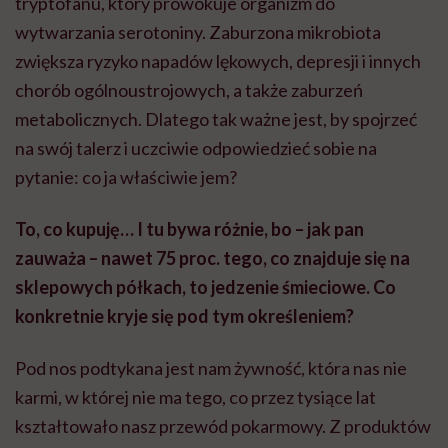
tryptofanu, który prowokuje organizm do
wytwarzania serotoniny. Zaburzona mikrobiota
zwiększa ryzyko napadów lękowych, depresji i innych
chorób ogólnoustrojowych, a także zaburzeń
metabolicznych. Dlatego tak ważne jest, by spojrzeć
na swój talerz i uczciwie odpowiedzieć sobie na
pytanie: co ja właściwie jem?
To, co kupuję… I tu bywa różnie, bo – jak pan
zauważa – nawet 75 proc. tego, co znajduje się na
sklepowych półkach, to jedzenie śmieciowe. Co
konkretnie kryje się pod tym określeniem?
Pod nos podtykana jest nam żywność, która nas nie
karmi, w której nie ma tego, co przez tysiące lat
kształtowało nasz przewód pokarmowy. Z produktów