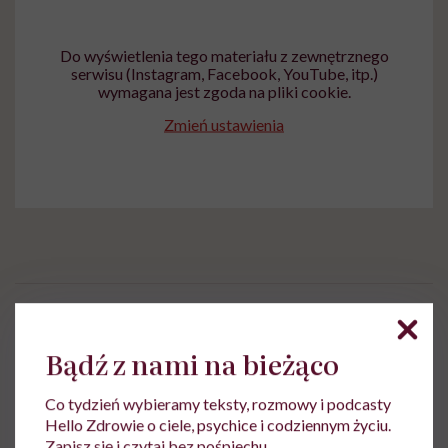
Do wyświetlenia tego materiału z zewnętrznego
serwisu (Instagram, Facebook, YouTube, itp.)
wymagana jest zgoda na pliki cookie.
Zmień ustawienia
Ewa Wojciechowska
Bądź z nami na bieżąco
Dziennikarka, filolożka, politolożka,
reportażystka. Pisze, od kiedy pamięta, a w
Co tydzień wybieramy teksty, rozmowy i podcasty
międzyczasie lubi słuchać i obserwować
Hello Zdrowie o ciele, psychice i codziennym życiu.
innych
Zapisz się i czytaj bez pośpiechu.