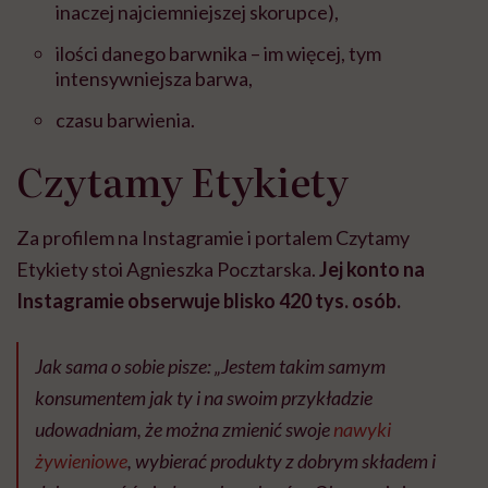
inaczej najciemniejszej skorupce),
ilości danego barwnika – im więcej, tym
intensywniejsza barwa,
czasu barwienia.
Czytamy Etykiety
Za profilem na Instagramie i portalem Czytamy
Etykiety stoi Agnieszka Pocztarska.
Jej konto na
Instagramie obserwuje blisko 420 tys. osób.
Jak sama o sobie pisze:
„Jestem takim samym
konsumentem jak ty i na swoim przykładzie
udowadniam, że można zmienić swoje
nawyki
żywieniowe
, wybierać produkty z dobrym składem i