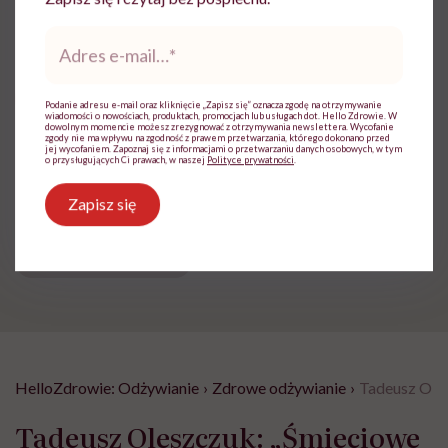
Zobacz profil
Adres
e-
mail
*
Udostępnij
Podanie adresu e-mail oraz kliknięcie „Zapisz się” oznacza zgodę na otrzymywanie
wiadomości o nowościach, produktach, promocjach lub usługach dot. Hello Zdrowie. W
dowolnym momencie możesz zrezygnować z otrzymywania newslettera. Wycofanie
zgody nie ma wpływu na zgodność z prawem przetwarzania, którego dokonano przed
jej wycofaniem. Zapoznaj się z informacjami o przetwarzaniu danych osobowych, w tym
o przysługujących Ci prawach, w naszej
Polityce prywatności
.
Powiązane tematy:
Zapisz się
Jajka
Wielkanoc
Zdrowa żywność
żywność ekologiczna
HelloZdrowie: Odżywianie
›
Zdrowe odżywianie
›
Tadeusz Olesz
Tadeusz Oleszczuk: „Śmieciowe