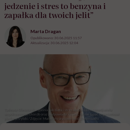
jedzenie i stres to benzyna i
zapałka dla twoich jelit”
Marta Dragan
Opublikowano:
30.06.2025 11:57
Aktualizacja:
30.06.2025 12:04
Tadeusz Oleszczuk wyjaśnia, jak dieta i stres wpływają na rozwój wielu
współczesnych chorób oraz podpowiada, co jeść, by nie sypać organizmowi
piachu w trybiki / Zdjęcie: Materiały prasowe wyd. Zwierciadło