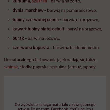
kurkuma,
szafran
– barwią na żółto,
dynia, marchew
– barwią na pomarańczowo,
łupiny czerwonej cebuli –
barwią na brązowo,
kawa + łupiny białej cebuli
– barwi na brązowo,
burak
– barwi na różowo,
czerwona kapusta
– barwi na bladoniebiesko.
Do naturalnego farbowania jajek nadają się także:
szpinak
, słodka papryka, spirulina, jarmuż, jagody.
Do wyświetlenia tego materiału z zewnętrznego
serwisu (Instagram, Facebook, YouTube, itp.)