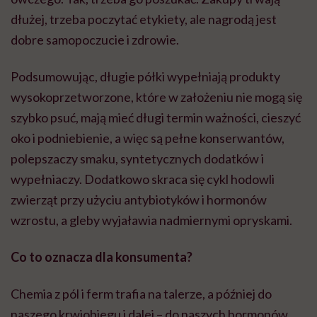
dłużej, trzeba poczytać etykiety, ale nagrodą jest
dobre samopoczucie i zdrowie.
Podsumowując, długie półki wypełniają produkty
wysokoprzetworzone, które w założeniu nie mogą się
szybko psuć, mają mieć długi termin ważności, cieszyć
oko i podniebienie, a więc są pełne konserwantów,
polepszaczy smaku, syntetycznych dodatków i
wypełniaczy. Dodatkowo skraca się cykl hodowli
zwierząt przy użyciu antybiotyków i hormonów
wzrostu, a gleby wyjaławia nadmiernymi opryskami.
Co to oznacza dla konsumenta?
Chemia z pól i ferm trafia na talerze, a później do
naszego krwiobiegu i dalej – do naszych hormonów,