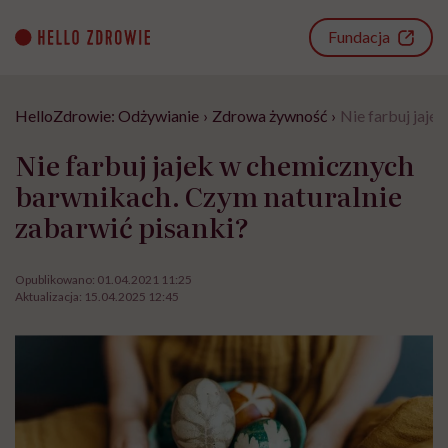
Go
to
Fundacja
content
HelloZdrowie: Odżywianie
›
Zdrowa żywność
›
Nie farbuj jaje
Nie farbuj jajek w chemicznych
barwnikach. Czym naturalnie
zabarwić pisanki?
Opublikowano:
01.04.2021 11:25
Aktualizacja:
15.04.2025 12:45