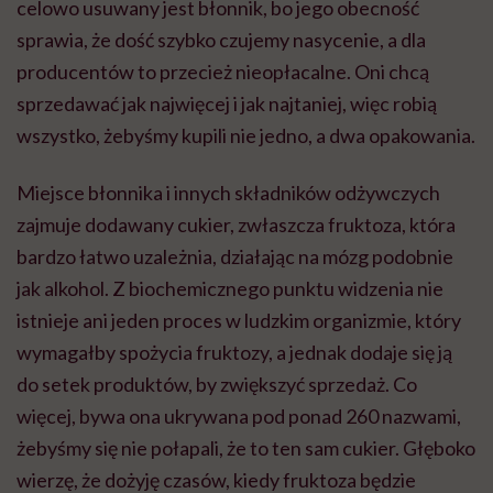
celowo usuwany jest błonnik, bo jego obecność
sprawia, że dość szybko czujemy nasycenie, a dla
producentów to przecież nieopłacalne. Oni chcą
sprzedawać jak najwięcej i jak najtaniej, więc robią
wszystko, żebyśmy kupili nie jedno, a dwa opakowania.
Miejsce błonnika i innych składników odżywczych
zajmuje dodawany cukier, zwłaszcza fruktoza, która
bardzo łatwo uzależnia, działając na mózg podobnie
jak alkohol. Z biochemicznego punktu widzenia nie
istnieje ani jeden proces w ludzkim organizmie, który
wymagałby spożycia fruktozy, a jednak dodaje się ją
do setek produktów, by zwiększyć sprzedaż. Co
więcej, bywa ona ukrywana pod ponad 260 nazwami,
żebyśmy się nie połapali, że to ten sam cukier. Głęboko
wierzę, że dożyję czasów, kiedy fruktoza będzie