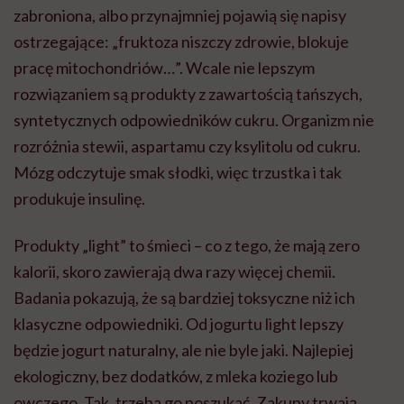
zabroniona, albo przynajmniej pojawią się napisy
ostrzegające: „fruktoza niszczy zdrowie, blokuje
pracę mitochondriów…”. Wcale nie lepszym
rozwiązaniem są produkty z zawartością tańszych,
syntetycznych odpowiedników cukru. Organizm nie
rozróżnia stewii, aspartamu czy ksylitolu od cukru.
Mózg odczytuje smak słodki, więc trzustka i tak
produkuje insulinę.
Produkty „light” to śmieci – co z tego, że mają zero
kalorii, skoro zawierają dwa razy więcej chemii.
Badania pokazują, że są bardziej toksyczne niż ich
klasyczne odpowiedniki. Od jogurtu light lepszy
będzie jogurt naturalny, ale nie byle jaki. Najlepiej
ekologiczny, bez dodatków, z mleka koziego lub
owczego. Tak, trzeba go poszukać. Zakupy trwają