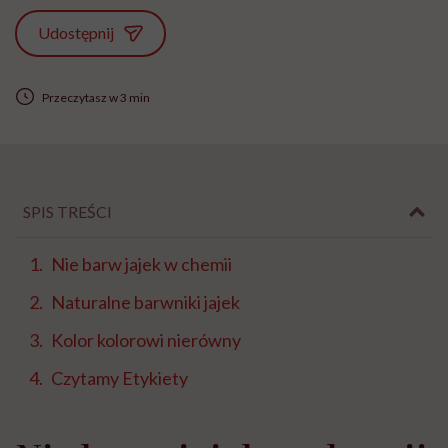
Udostępnij
Przeczytasz w 3 min
SPIS TREŚCI
Nie barw jajek w chemii
Naturalne barwniki jajek
Kolor kolorowi nierówny
Czytamy Etykiety