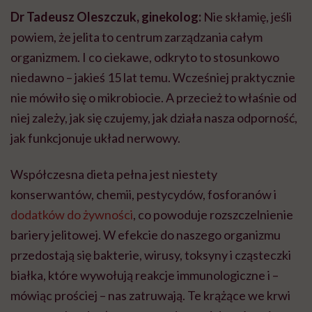
Dr Tadeusz Oleszczuk, ginekolog:
Nie skłamię, jeśli
powiem, że jelita to centrum zarządzania całym
organizmem. I co ciekawe, odkryto to stosunkowo
niedawno – jakieś 15 lat temu. Wcześniej praktycznie
nie mówiło się o mikrobiocie. A przecież to właśnie od
niej zależy, jak się czujemy, jak działa nasza odporność,
jak funkcjonuje układ nerwowy.
Współczesna dieta pełna jest niestety
konserwantów, chemii, pestycydów, fosforanów i
dodatków do żywności
, co powoduje rozszczelnienie
bariery jelitowej. W efekcie do naszego organizmu
przedostają się bakterie, wirusy, toksyny i cząsteczki
białka, które wywołują reakcje immunologiczne i –
mówiąc prościej – nas zatruwają. Te krążące we krwi