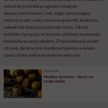
zmieni się w bardzo przyjemny temat do
eksperymentowania. I tak, mając owoce pigwy,
możecie zrobić z niej czerwone galaretki, konfitury,
nalewki lub dodać po prostu do ciasta. Tak też
zrobiłam, łącząc ją z orzechami, płatkami owsianymi,
melasą buraczaną i miodem. Z tej kombinacji wyszło
zdrowe, dietetyczne i bardzo przyjemne w smaku
ciasto, które umili wam jesienne wieczory.
POLECAMY
Muffiny dyniowe – deser na
rozgrzewkę