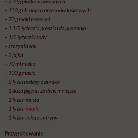
– 200 g płatków owsianych
– 100 g obranych orzechów laskowych
– 70 g mąki pszennej
– 1 1/2 łyżeczki proszku do pieczenia
– 1/2 łyżeczki sody
– szczypta soli
– 2 jajka
– 70 ml mleka
– 100 g masła
– 2 łyżki melasy z buraka
– 1 duża pigwa lub dwie mniejsze
– 1 łyżka masła
– 1 łyżka
miodu
– 1 łyżka soku z cytryny
Przygotowanie: