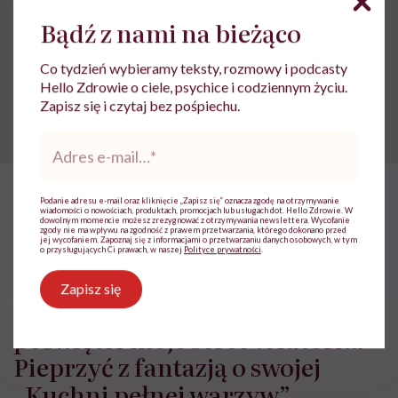
Bądź z nami na bieżąco
Dietetyczne ciasta
Jesienne przepisy
przepis na ciasto
Przepisy kulinarne
Co tydzień wybieramy teksty, rozmowy i podcasty
Hello Zdrowie o ciele, psychice i codziennym życiu.
Zdrowe desery
Zapisz się i czytaj bez pośpiechu.
Adres
e-
mail
*
Podanie adresu e-mail oraz kliknięcie „Zapisz się” oznacza zgodę na otrzymywanie
HelloZdrowie: Odżywianie
›
Lidia Bawolska: „Gotowanie jest c
wiadomości o nowościach, produktach, promocjach lub usługach dot. Hello Zdrowie. W
dowolnym momencie możesz zrezygnować z otrzymywania newslettera. Wycofanie
zgody nie ma wpływu na zgodność z prawem przetwarzania, którego dokonano przed
jej wycofaniem. Zapoznaj się z informacjami o przetwarzaniu danych osobowych, w tym
Lidia Bawolska: „Gotowanie jest
o przysługujących Ci prawach, w naszej
Polityce prywatności
.
czynnością trochę intymną.
Zapisz się
Przygotowując jedzenie, chcę
poświęcić moje serce”. Autorka
Pieprzyć z fantazją o swojej
„Kuchni pełnej warzyw”