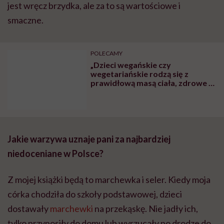
jest wręcz brzydka, ale za to są wartościowe i
smaczne.
POLECAMY
„Dzieci wegańskie czy
wegetariańskie rodzą się z
prawidłową masą ciała, zdrowe i
rozwijają się prawidłowo. To, że
brak mięsa w diecie ciężarnej
szkodzi dziecku, to mit” – mówi
dietetyczka Iwona Kibil
Jakie warzywa uznaje pani za najbardziej
niedoceniane w Polsce?
Z mojej książki będą to marchewka i seler. Kiedy moja
córka chodziła do szkoły podstawowej, dzieci
dostawały
marchewki
na przekąskę. Nie jadły ich,
tylko przynosiły do domu lub wyrzucały po drodze do