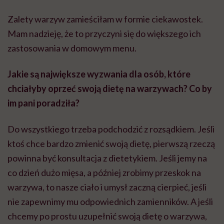
Zalety warzyw zamieściłam w formie ciekawostek.
Mam nadzieję, że to przyczyni się do większego ich
zastosowania w domowym menu.
Jakie są największe wyzwania dla osób, które
chciałyby oprzeć swoją dietę na warzywach? Co by
im pani poradziła?
Do wszystkiego trzeba podchodzić z rozsądkiem. Jeśli
ktoś chce bardzo zmienić swoją dietę, pierwszą rzeczą
powinna być konsultacja z dietetykiem. Jeśli jemy na
co dzień dużo mięsa, a później zrobimy przeskok na
warzywa, to nasze ciało i umysł zaczną cierpieć, jeśli
nie zapewnimy mu odpowiednich zamienników. A jeśli
chcemy po prostu uzupełnić swoją dietę o warzywa,