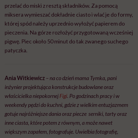
przelać do miski z resztą składników. Za pomocą
miksera wymieszać dokładnie ciasto i wlać je do formy,
której spód należy uprzednio wyłożyć papierem do
pieczenia. Na górze rozłożyć przygotowaną wcześniej
pigwę. Piec około 50 minut do tak zwanego suchego
patyczka.
Ania
Witkiewicz
–
na co dzień mama Tymka, pani
inżynier projektująca konstrukcje budowlane oraz
właścicielka niepokornej
Figi
. Po godzinach pracy i w
weekendy pędzi do kuchni, gdzie z wielkim entuzjazmem
gotuje najróżniejsze dania oraz piecze serniki, tarty oraz
inne ciasta, które potem z równym, a może nawet
większym zapałem, fotografuje. Uwielbia fotografię,