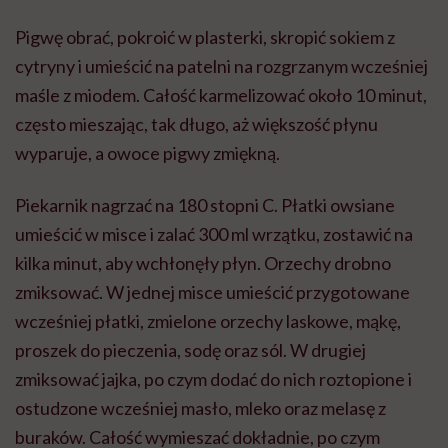
Pigwę obrać, pokroić w plasterki, skropić sokiem z
cytryny i umieścić na patelni na rozgrzanym wcześniej
maśle z miodem. Całość karmelizować około 10 minut,
często mieszając, tak długo, aż większość płynu
wyparuje, a owoce pigwy zmiękną.
Piekarnik nagrzać na 180 stopni C. Płatki owsiane
umieścić w misce i zalać 300 ml wrzątku, zostawić na
kilka minut, aby wchłonęły płyn. Orzechy drobno
zmiksować. W jednej misce umieścić przygotowane
wcześniej płatki, zmielone orzechy laskowe, mąkę,
proszek do pieczenia, sodę oraz sól. W drugiej
zmiksować jajka, po czym dodać do nich roztopione i
ostudzone wcześniej masło, mleko oraz melasę z
buraków. Całość wymieszać dokładnie, po czym