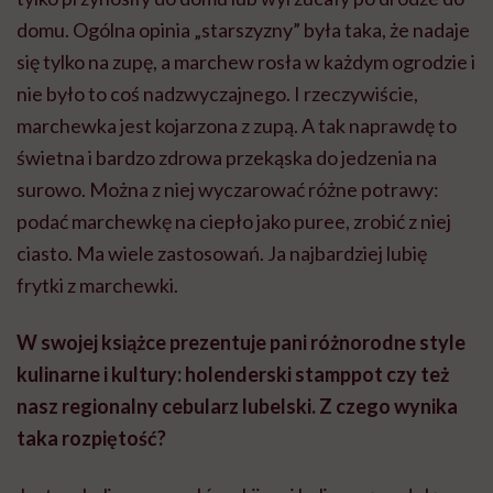
domu. Ogólna opinia „starszyzny” była taka, że nadaje
się tylko na zupę, a marchew rosła w każdym ogrodzie i
nie było to coś nadzwyczajnego. I rzeczywiście,
marchewka jest kojarzona z zupą. A tak naprawdę to
świetna i bardzo zdrowa przekąska do jedzenia na
surowo. Można z niej wyczarować różne potrawy:
podać marchewkę na ciepło jako puree, zrobić z niej
ciasto. Ma wiele zastosowań. Ja najbardziej lubię
frytki z marchewki.
W swojej książce prezentuje pani różnorodne style
kulinarne i kultury: holenderski stamppot czy też
nasz regionalny cebularz lubelski. Z czego wynika
taka rozpiętość?