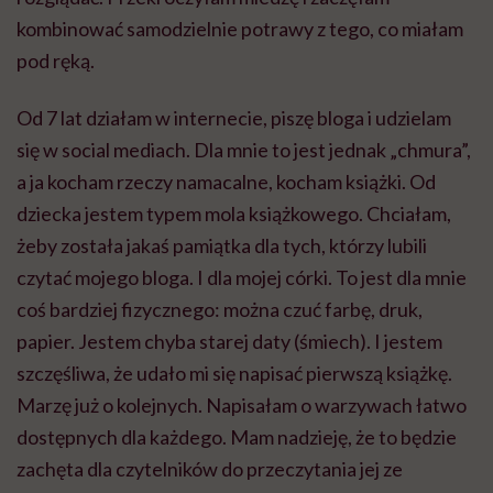
kombinować samodzielnie potrawy z tego, co miałam
pod ręką.
Od 7 lat działam w internecie, piszę bloga i udzielam
się w social mediach. Dla mnie to jest jednak „chmura”,
a ja kocham rzeczy namacalne, kocham książki. Od
dziecka jestem typem mola książkowego. Chciałam,
żeby została jakaś pamiątka dla tych, którzy lubili
czytać mojego bloga. I dla mojej córki. To jest dla mnie
coś bardziej fizycznego: można czuć farbę, druk,
papier. Jestem chyba starej daty (śmiech). I jestem
szczęśliwa, że udało mi się napisać pierwszą książkę.
Marzę już o kolejnych. Napisałam o warzywach łatwo
dostępnych dla każdego. Mam nadzieję, że to będzie
zachęta dla czytelników do przeczytania jej ze