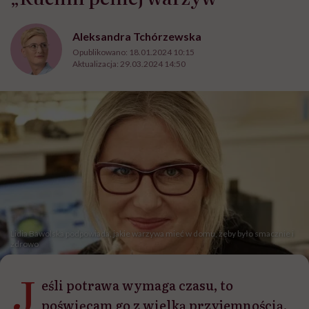
Aleksandra Tchórzewska
Opublikowano:
18.01.2024 10:15
Aktualizacja:
29.03.2024 14:50
Lidia Bawolska podpowiada, jakie warzywa mieć w domu, żeby było smacznie i
zdrowo
J
eśli potrawa wymaga czasu, to
poświęcam go z wielką przyjemnością,