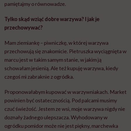
pamiętajmy o równowadze.
Tylko skąd wziąć dobre warzywa? I jak je
przechowywać?
Mam ziemiankę – piwniczkę, w której warzywa
przechowują się znakomicie. Pietruszka wyciągnięta w
marcu jest w takim samym stanie, w jakim ją
schowałam jesienią. Ale też kupuję warzywa, kiedy
czegoś mi zabraknie z ogródka.
Proponowałabym kupować w warzywniakach. Market
powinien być ostatecznością. Pod palcami musimy
czuć świeżość. Jestem ze wsi, moje warzywa nigdy nie
doznały żadnego ulepszacza. Wyhodowany w
ogródku pomidor może nie jest piękny, marchewka