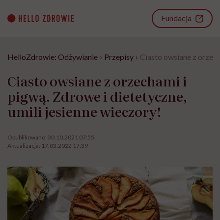
Go
to
Fundacja
content
HelloZdrowie: Odżywianie
›
Przepisy
›
Ciasto owsiane z orzech
Ciasto owsiane z orzechami i
pigwą. Zdrowe i dietetyczne,
umili jesienne wieczory!
Opublikowano:
30.10.2021 07:55
Aktualizacja:
17.03.2022 17:39