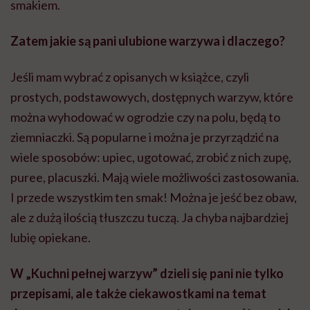
smakiem.
Zatem jakie są pani ulubione warzywa i dlaczego?
Jeśli mam wybrać z opisanych w książce, czyli
prostych, podstawowych, dostępnych warzyw, które
można wyhodować w ogrodzie czy na polu, będą to
ziemniaczki. Są popularne i można je przyrządzić na
wiele sposobów: upiec, ugotować, zrobić z nich zupę,
puree, placuszki. Mają wiele możliwości zastosowania.
I przede wszystkim ten smak! Można je jeść bez obaw,
ale z dużą ilością tłuszczu tuczą. Ja chyba najbardziej
lubię opiekane.
W „Kuchni pełnej warzyw” dzieli się pani nie tylko
przepisami, ale także ciekawostkami na temat