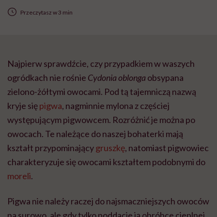
Przeczytasz w 3 min
Najpierw sprawdźcie, czy przypadkiem w waszych
ogródkach nie rośnie
Cydonia oblonga
obsypana
zielono-żółtymi owocami. Pod tą tajemniczą nazwą
kryje się
pigwa
, nagminnie mylona z częściej
występującym pigwowcem. Rozróżnić je można po
owocach. Te należące do naszej bohaterki mają
kształt przypominający
gruszkę
, natomiast pigwowiec
charakteryzuje się owocami kształtem podobnymi do
moreli
.
Pigwa nie należy raczej do najsmaczniejszych owoców
na surowo, ale gdy tylko poddacie ją obróbce cieplnej,