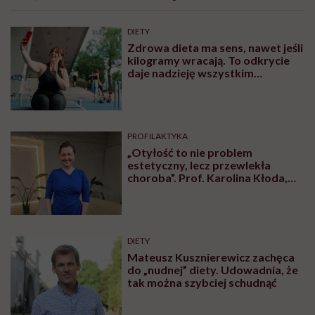
DIETY
Zdrowa dieta ma sens, nawet jeśli
kilogramy wracają. To odkrycie
daje nadzieję wszystkim
walczącym z efektem jo-jo
PROFILAKTYKA
„Otyłość to nie problem
estetyczny, lecz przewlekła
choroba”. Prof. Karolina Kłoda,
która mierzy się z tym
schorzeniem, mówi pacjentom: to
nie wasza wina
DIETY
Mateusz Kusznierewicz zachęca
do „nudnej” diety. Udowadnia, że
tak można szybciej schudnąć