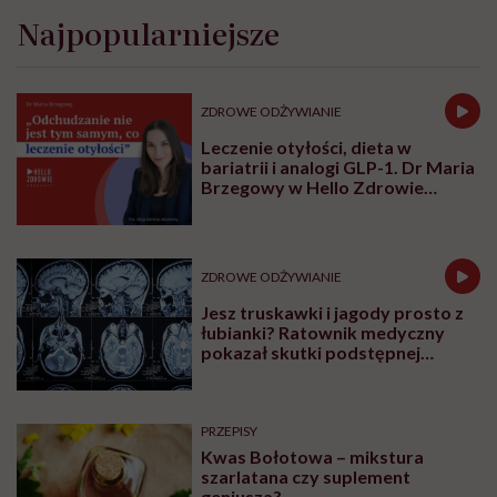
Najpopularniejsze
ZDROWE ODŻYWIANIE
Leczenie otyłości, dieta w
bariatrii i analogi GLP-1. Dr Maria
Brzegowy w Hello Zdrowie
Podcasty
ZDROWE ODŻYWIANIE
Jesz truskawki i jagody prosto z
łubianki? Ratownik medyczny
pokazał skutki podstępnej
choroby niemytych owoców
PRZEPISY
Kwas Bołotowa – mikstura
szarlatana czy suplement
geniusza?