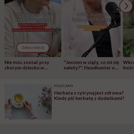
Zobacz więcej
Nie móc zostać przy
"Jestem w ciąży, co mi się
Wkró
chorym dziecku w
należy?". Headhunter o
Inst
szpitalu to tortura.
zmianie pokoleniowej u
atak
"Przeszkadzać w tym
kobiet w ciąży na rynku
wars
może chyba tylko
pracy
eksp
POLECAMY
głupota i brak
Herbata z cytryną jest zdrowa?
wyobraźni"
Kiedy pić herbatę z dodatkami?