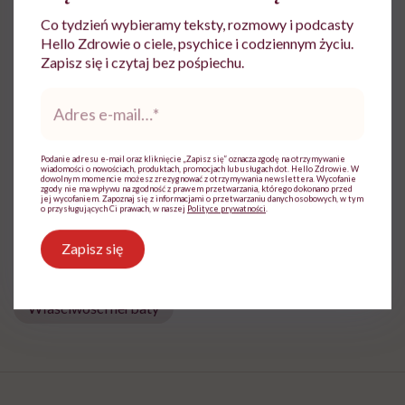
Magdalena Bury-Motyl
Co tydzień wybieramy teksty, rozmowy i podcasty
Hello Zdrowie o ciele, psychice i codziennym życiu.
Z wykształcenia - dziennikarka, pedagożka
Zapisz się i czytaj bez pośpiechu.
i ekspertka ds. żywienia
Zobacz profil
Adres
e-
mail
*
Udostępnij
Podanie adresu e-mail oraz kliknięcie „Zapisz się” oznacza zgodę na otrzymywanie
wiadomości o nowościach, produktach, promocjach lub usługach dot. Hello Zdrowie. W
dowolnym momencie możesz zrezygnować z otrzymywania newslettera. Wycofanie
zgody nie ma wpływu na zgodność z prawem przetwarzania, którego dokonano przed
jej wycofaniem. Zapoznaj się z informacjami o przetwarzaniu danych osobowych, w tym
o przysługujących Ci prawach, w naszej
Polityce prywatności
.
Powiązane tematy:
Zapisz się
Herbaty lecznicze
Plastik
Właściwości herbaty