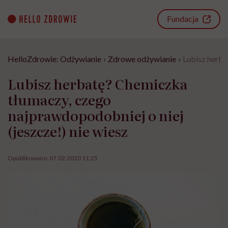
Go
to
Fundacja
content
HelloZdrowie: Odżywianie
›
Zdrowe odżywianie
›
Lubisz herba
Lubisz herbatę? Chemiczka
tłumaczy, czego
najprawdopodobniej o niej
(jeszcze!) nie wiesz
Opublikowano:
07.02.2020 11:25