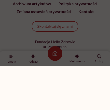
Archiwum artykułów
Polityka prywatności
Zmiana ustawień prywatności
Kontakt
Skontaktuj się z nami
Fundacja Hello Zdrowie
ul. Poleczki 35
02-822 Warszawa
Strona główna
NIP 9512613236
Multimedia
Szukaj
Tematy
Podcast
Kontakt z redakcją
redakcja@hellozdrowie.pl
Dołącz do naszej społeczności
Właścicielem serwisu
HelloZdrowie
jest Fundacja należąca