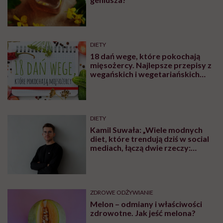
DIETY
18 dań wege, które pokochają
mięsożercy. Najlepsze przepisy z
wegańskich i wegetariańskich
blogów
DIETY
Kamil Suwała: „Wiele modnych
diet, które trendują dziś w social
mediach, łączą dwie rzeczy:
eliminacje i udziwnienia”
ZDROWE ODŻYWIANIE
Melon – odmiany i właściwości
zdrowotne. Jak jeść melona?