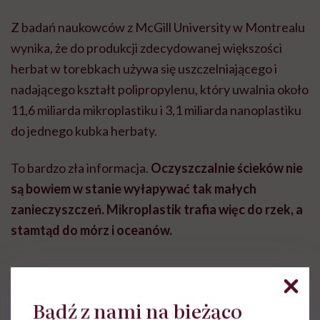
Z badań naukowców z McGill University w Montrealu
wynika, że do produkcji zdecydowanej większości
herbat w torebkach używa się uszczelniającego i
nadającego kształt polipropylenu, który uwalnia około
11,6 miliarda mikroplastiku i 3,1 miliarda nanoplastiku
do jednego kubka herbaty.
To bardzo zła informacja.
Oczyszczalnie ścieków nie
są bowiem w stanie wyłapywać tak małych
zanieczyszczeń. Mikroplastik trafia więc do rzek, a
stamtąd do mórz i oceanów.
Bądź z nami na bieżąco