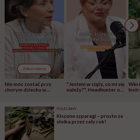
Zobacz więcej
Nie móc zostać przy
"Jestem w ciąży, co mi się
Wkró
chorym dziecku w
należy?". Headhunter o
Inst
szpitalu to tortura.
zmianie pokoleniowej u
atak
"Przeszkadzać w tym
kobiet w ciąży na rynku
wars
może chyba tylko
pracy
eksp
POLECAMY
głupota i brak
Kiszone szparagi – prosto ze
wyobraźni"
słoika przez cały rok!