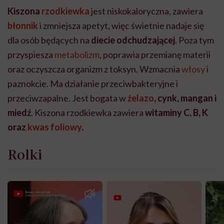
Kiszona
rzodkiewka
jest niskokaloryczna, zawiera
błonnik
i zmniejsza apetyt, więc świetnie nadaje się
dla osób będących na
diecie odchudzającej
. Poza tym
przyspiesza
metabolizm
, poprawia przemianę materii
oraz oczyszcza organizm z toksyn. Wzmacnia
włosy
i
paznokcie. Ma działanie przeciwbakteryjne i
przeciwzapalne. Jest bogata w
żelazo
, cynk, mangan i
miedź
. Kiszona rzodkiewka zawiera
witaminy C, B, K
oraz
kwas foliowy
.
Rolki