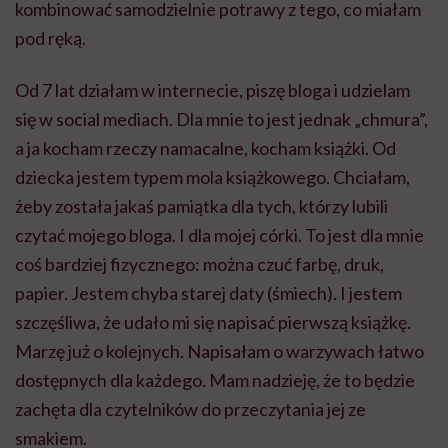
kombinować samodzielnie potrawy z tego, co miałam
pod ręką.
Od 7 lat działam w internecie, piszę bloga i udzielam
się w social mediach. Dla mnie to jest jednak „chmura”,
a ja kocham rzeczy namacalne, kocham książki. Od
dziecka jestem typem mola książkowego. Chciałam,
żeby została jakaś pamiątka dla tych, którzy lubili
czytać mojego bloga. I dla mojej córki. To jest dla mnie
coś bardziej fizycznego: można czuć farbę, druk,
papier. Jestem chyba starej daty (śmiech). I jestem
szczęśliwa, że udało mi się napisać pierwszą książkę.
Marzę już o kolejnych. Napisałam o warzywach łatwo
dostępnych dla każdego. Mam nadzieję, że to będzie
zachęta dla czytelników do przeczytania jej ze
smakiem.