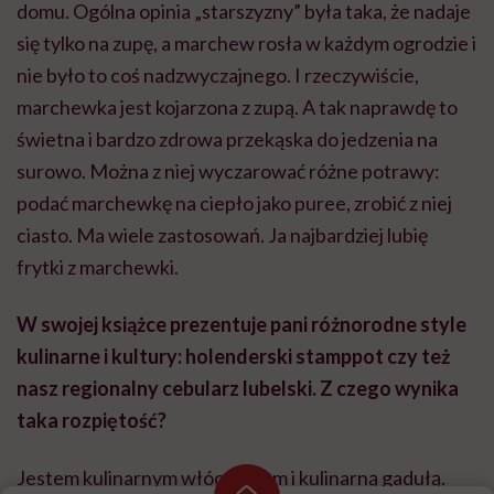
domu. Ogólna opinia „starszyzny” była taka, że nadaje
się tylko na zupę, a marchew rosła w każdym ogrodzie i
nie było to coś nadzwyczajnego. I rzeczywiście,
marchewka jest kojarzona z zupą. A tak naprawdę to
świetna i bardzo zdrowa przekąska do jedzenia na
surowo. Można z niej wyczarować różne potrawy:
podać marchewkę na ciepło jako puree, zrobić z niej
ciasto. Ma wiele zastosowań. Ja najbardziej lubię
frytki z marchewki.
W swojej książce prezentuje pani różnorodne style
kulinarne i kultury: holenderski stamppot czy też
nasz regionalny cebularz lubelski. Z czego wynika
taka rozpiętość?
Jestem kulinarnym włóczykijem i kulinarną gadułą.