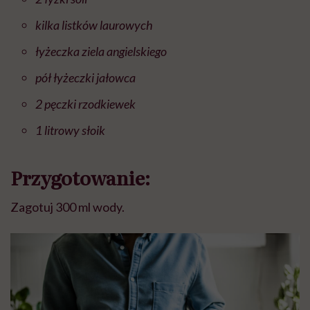
kilka listków laurowych
łyżeczka ziela angielskiego
pół łyżeczki jałowca
2 pęczki rzodkiewek
1 litrowy słoik
Przygotowanie:
Zagotuj 300 ml wody.