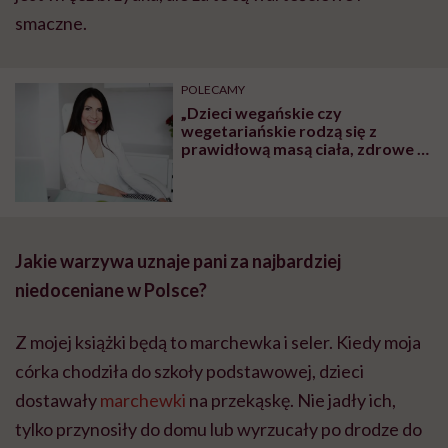
smaczne.
POLECAMY
„Dzieci wegańskie czy
wegetariańskie rodzą się z
prawidłową masą ciała, zdrowe i
rozwijają się prawidłowo. To, że
brak mięsa w diecie ciężarnej
szkodzi dziecku, to mit” – mówi
dietetyczka Iwona Kibil
Jakie warzywa uznaje pani za najbardziej
niedoceniane w Polsce?
Z mojej książki będą to marchewka i seler. Kiedy moja
córka chodziła do szkoły podstawowej, dzieci
dostawały
marchewki
na przekąskę. Nie jadły ich,
tylko przynosiły do domu lub wyrzucały po drodze do