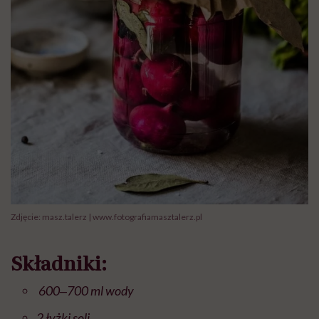
Zdjęcie: masz.talerz | www.fotografiamasztalerz.pl
Składniki:
600‒700 ml wody
2 łyżki soli