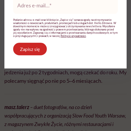
e-
mail
*
Podanie adresu e-mail oraz kliknięcie „Zapisz się” oznacza zgodę na otrzymywanie
wiadomości o nowościach, produktach, promocjach lub usługach dot. Hello Zdrowie. W
dowolnym momencie możesz zrezygnować z otrzymywania newslettera. Wycofanie
zgody nie ma wpływu na zgodność z prawem przetwarzania, którego dokonano przed
jej wycofaniem. Zapoznaj się z informacjami o przetwarzaniu danych osobowych, w tym
o przysługujących Ci prawach, w naszej
Polityce prywatności
.
Zdjęcie: masz.talerz | www.fotografiamasztalerz.pl
Zapisz się
Słoik mocno zakręć i potrząśnij. Przechowuj w
chłodnym miejscu. Kiszone rzodkiewki są gotowe do
jedzenia już po 2 tygodniach, mogą czekać do roku. My
polecamy sięgnąć po nie po 5‒6 miesiącach.
masz.talerz
– duet fotografów, na co dzień
współpracujących z organizacją Slow Food Youth Warsaw,
z magazynem Zwykłe Życie, różnymi restauracjami i