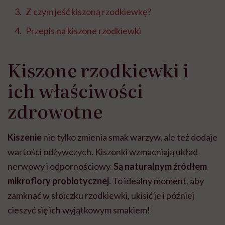
Z czym jeść kiszoną rzodkiewkę?
Przepis na kiszone rzodkiewki
Kiszone rzodkiewki i
ich właściwości
zdrowotne
Kiszenie
nie tylko zmienia smak warzyw, ale też dodaje
wartości odżywczych. Kiszonki wzmacniają układ
nerwowy i odpornościowy.
Są naturalnym źródłem
mikroflory probiotycznej.
To idealny moment, aby
zamknąć w słoiczku rzodkiewki, ukisić je i później
cieszyć się ich wyjątkowym smakiem!