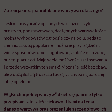
Zatem jakie są pani ulubione warzywa i dlaczego?
Jeśli mam wybrać z opisanych w książce, czyli
prostych, podstawowych, dostępnych warzyw, które
można wyhodować w ogrodzie czy na polu, będą to
ziemniaczki. Są popularne i można je przyrządzić na
wiele sposobów: upiec, ugotować, zrobić z nich zupę,
puree, placuszki. Mają wiele możliwości zastosowania.
I przede wszystkim ten smak! Można je jeść bez obaw,
ale z dużą ilością tłuszczu tuczą. Ja chyba najbardziej
lubię opiekane.
W „Kuchni pełnej warzyw” dzieli się pani nie tylko
przepisami, ale także ciekawostkami na temat
danego warzywa oraz prezentuje szczegółowo ich