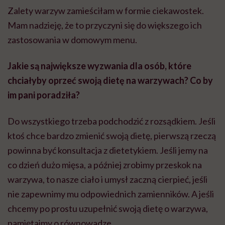
Zalety warzyw zamieściłam w formie ciekawostek.
Mam nadzieję, że to przyczyni się do większego ich
zastosowania w domowym menu.
Jakie są największe wyzwania dla osób, które
chciałyby oprzeć swoją dietę na warzywach? Co by
im pani poradziła?
Do wszystkiego trzeba podchodzić z rozsądkiem. Jeśli
ktoś chce bardzo zmienić swoją dietę, pierwszą rzeczą
powinna być konsultacja z dietetykiem. Jeśli jemy na
co dzień dużo mięsa, a później zrobimy przeskok na
warzywa, to nasze ciało i umysł zaczną cierpieć, jeśli
nie zapewnimy mu odpowiednich zamienników. A jeśli
chcemy po prostu uzupełnić swoją dietę o warzywa,
pamiętajmy o równowadze.