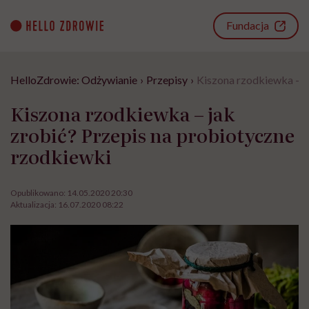
Go
to
Fundacja
content
HelloZdrowie: Odżywianie
›
Przepisy
›
Kiszona rzodkiewka – j
Kiszona rzodkiewka – jak
zrobić? Przepis na probiotyczne
rzodkiewki
Opublikowano:
14.05.2020 20:30
Aktualizacja:
16.07.2020 08:22