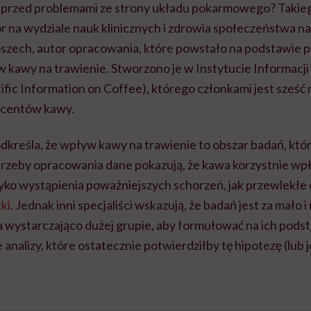
 przed problemami ze strony układu pokarmowego? Takiego
r na wydziale nauk klinicznych i zdrowia społeczeństwa n
zech, autor opracowania, które powstało na podstawie 
w kawy na trawienie. Stworzono je w Instytucie Informacj
ntific Information on Coffee), którego członkami jest sześć
ucentów kawy.
dkreśla, że wpływ kawy na trawienie to obszar badań, który
rzeby opracowania dane pokazują, że kawa korzystnie wp
zyko wystąpienia poważniejszych schorzeń, jak przewlekł
ki
. Jednak inni specjaliści wskazują, że badań jest za mało i
wystarczająco dużej grupie, aby formułować na ich podst
analizy, które ostatecznie potwierdziłby tę hipotezę (lub j