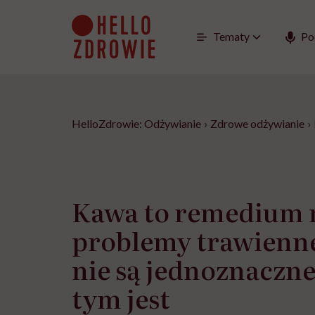
Go
to
content
Tematy
Po
HelloZdrowie: Odżywianie
›
Zdrowe odżywianie
›
Kawa to remedium 
problemy trawienn
nie są jednoznaczne,
tym jest