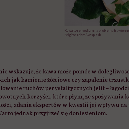
Kawa to remedium na problemy trawienne? 
Brigitte Tohm/Unsplash
ie wskazuje, że kawa może pomóc w dolegliwośc
kich jak kamienie żółciowe czy zapalenie trzustk
lowanie ruchów perystaltycznych jelit – łagodzi
owotnych korzyści, które płyną ze spożywania 
ości, zdania ekspertów w kwestii jej wpływu na 
arto jednak przyjrzeć się doniesieniom.