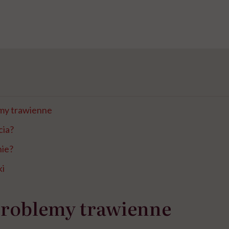
my trawienne
cia?
nie?
ki
problemy trawienne