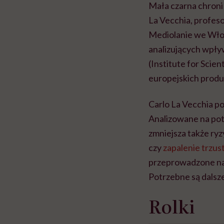
Mała czarna chroni
La Vecchia, profeso
Mediolanie we Włos
analizujących wpły
(Institute for Scie
europejskich prod
Carlo La Vecchia po
Analizowane na pot
zmniejsza także ry
czy
zapalenie trzust
przeprowadzone na 
Potrzebne są dalsze 
Rolki