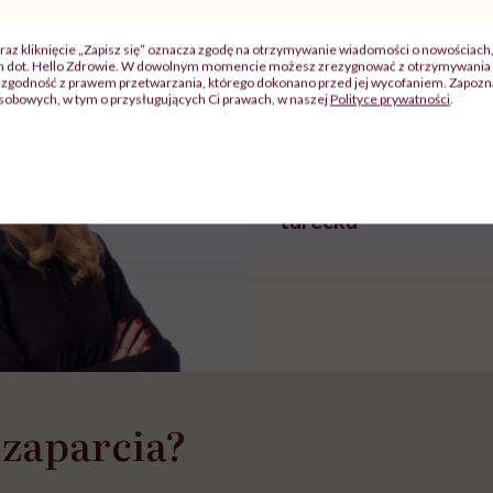
szpitalu
należy?". Headhunter o
Instrukcja". Tym 
szkadzać
zmianie pokoleniowej u
atakach paniki. Z
tylko
kobiet w ciąży na rynku
warsztat pacjen
raz kliknięcie „Zapisz się” oznacza zgodę na otrzymywanie wiadomości o nowościach
braźni"
pracy
ekspercki
ch dot. Hello Zdrowie. W dowolnym momencie możesz zrezygnować z otrzymywania 
zgodność z prawem przetwarzania, którego dokonano przed jej wycofaniem. Zapoznaj
sobowych, w tym o przysługujących Ci prawach, w naszej
Polityce prywatności
.
POLECAMY
Kawa jest zdrowa. P
warunkiem, że nie jes
turecku
 zaparcia?