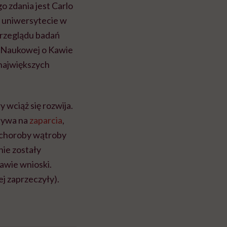
 zdania jest Carlo
a uniwersytecie w
przeglądu badań
i Naukowej o Kawie
 największych
 wciąż się rozwija.
ływa na
zaparcia
,
e choroby wątroby
 nie zostały
awie wnioski.
ej zaprzeczyły).