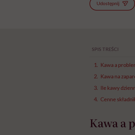
Udostępnij
SPIS TREŚCI
Kawa a proble
Kawa na zapar
Ile kawy dzien
Cenne składni
Kawa a 