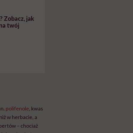
? Zobacz, jak
na twój
in.
polifenole
, kwas
niż w herbacie, a
spertów – chociaż