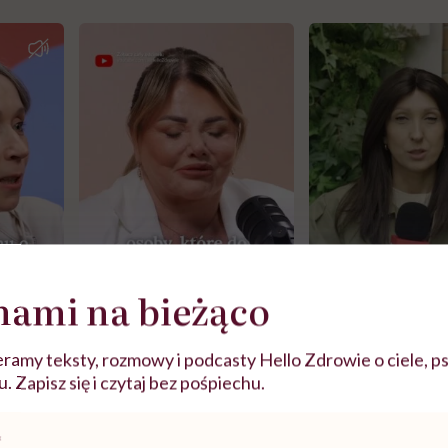
nami na bieżąco
j
ramy teksty, rozmowy i podcasty Hello Zdrowie o ciele, ps
 Zapisz się i czytaj bez pośpiechu.
zy
"Jestem w ciąży, co mi się
Wkrótce nowa "