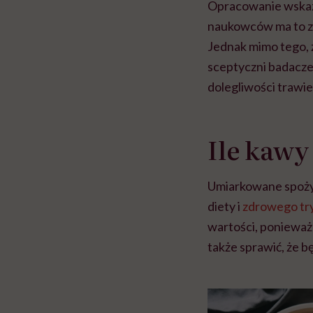
Opracowanie wskazu
naukowców ma to zwi
Jednak mimo tego, 
sceptyczni badacze 
dolegliwości trawi
Ile kawy
Umiarkowane spożyc
diety i
zdrowego try
wartości, poniewa
także sprawić, że 