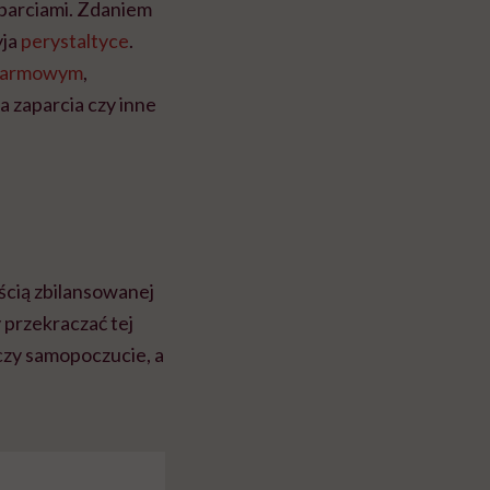
parciami. Zdaniem
yja
perystaltyce
.
karmowym
,
a zaparcia czy inne
ścią zbilansowanej
y przekraczać tej
czy samopoczucie, a