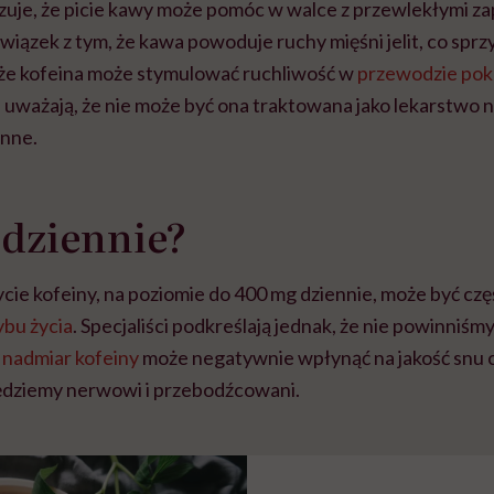
je, że picie kawy może pomóc w walce z przewlekłymi za
ązek z tym, że kawa powoduje ruchy mięśni jelit, co sprz
że kofeina może stymulować ruchliwość w
przewodzie po
uważają, że nie może być ona traktowana jako lekarstwo n
enne.
 dziennie?
ie kofeiny, na poziomie do 400 mg dziennie, może być czę
bu życia
. Specjaliści podkreślają jednak, że nie powinniśm
ż
nadmiar kofeiny
może negatywnie wpłynąć na jakość snu 
będziemy nerwowi i przebodźcowani.