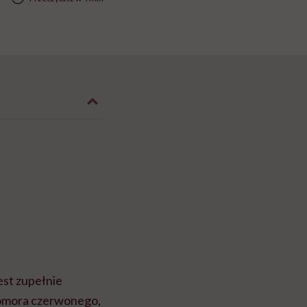
jest zupełnie
homora czerwonego,