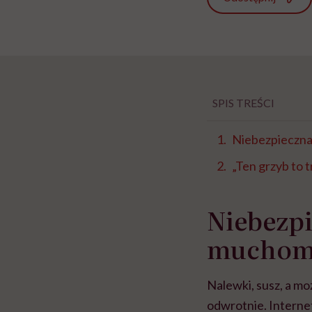
SPIS TREŚCI
Niebezpieczna
„Ten grzyb to t
Niebezpi
muchom
Nalewki, susz, a mo
odwrotnie. Intern