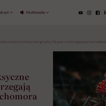
Multimedia
dcast
oźna moda na toksyczne grzyby. Eksperci ostrzegają przed nale
ksyczne
trzegają
uchomora