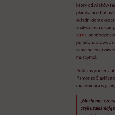
który od wieków fa
plamkami od lat by
składnikiem ekspe
znaleźć instrukcje,
stres
, odmłodzić s
pomóc na stawy a 
same nalewki zawier
muscymol.
Podczas poniedział
Ramos ze Śląskiego
muchomora w jakiej
„
Muchomor czerwo
czyli uzależniają 