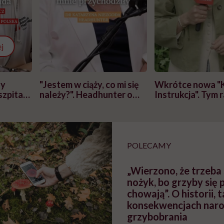
j
zy
"Jestem w ciąży, co mi się
Wkrótce nowa "
szpitalu
należy?". Headhunter o
Instrukcja". Tym 
szkadzać
zmianie pokoleniowej u
atakach paniki. Z
tylko
kobiet w ciąży na rynku
warsztat pacjen
braźni"
pracy
ekspercki
POLECAMY
„Wierzono, że trzeb
nożyk, bo grzyby się 
chowają”. O historii, 
konsekwencjach na
grzybobrania