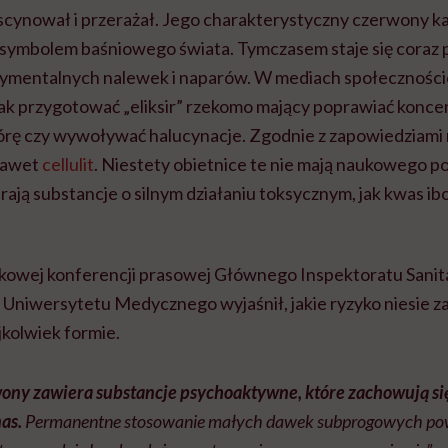
scynował i przerażał. Jego charakterystyczny czerwony ka
ł symbolem baśniowego świata. Tymczasem staje się coraz 
rymentalnych nalewek i naparów. W mediach społecznoś
 jak przygotować „eliksir” rzekomo mający poprawiać koncen
kórę czy wywoływać halucynacje. Zgodnie z zapowiedziami 
nawet
cellulit
. Niestety obietnice te nie mają naukowego p
ają substancje o silnym działaniu toksycznym, jak kwas ib
kowej konferencji prasowej Głównego Inspektoratu Sanit
 Uniwersytetu Medycznego wyjaśnił, jakie ryzyko niesie z
kolwiek formie.
ny zawiera substancje psychoaktywne, które zachowują się
nas.
Permanentne stosowanie małych dawek subprogowych pow