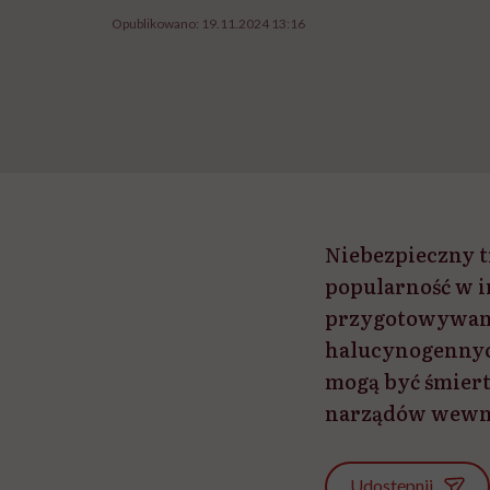
Opublikowano:
19.11.2024 13:16
Niebezpieczny 
popularność w i
przygotowywani
halucynogennych 
mogą być śmiert
narządów wewnę
Udostępnij