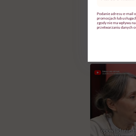
mail
*
depersonalizacji. 
Podanie adresu e-mail o
terapii. (…) To ni
promocjach lub usługa
zgody nie ma wpływu na 
narobić sobie bał
przetwarzaniu danych o
Rolki