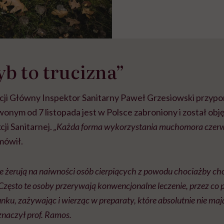
yb to trucizna”
cji Główny Inspektor Sanitarny Paweł Grzesiowski przypo
ym od 7 listopada jest w Polsce zabroniony i został obj
ji Sanitarnej.
„Każda forma wykorzystania muchomora czerwo
mówił.
e żerują na naiwności osób cierpiących z powodu chociażby ch
ęsto te osoby przerywają konwencjonalne leczenie, przez co p
unku, zażywając i wierząc w preparaty, które absolutnie nie ma
naczył prof. Ramos.