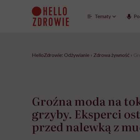
Go
to
content
Tematy
Po
HelloZdrowie: Odżywianie
›
Zdrowa żywność
›
Gr
Groźna moda na to
grzyby. Eksperci os
przed nalewką z m