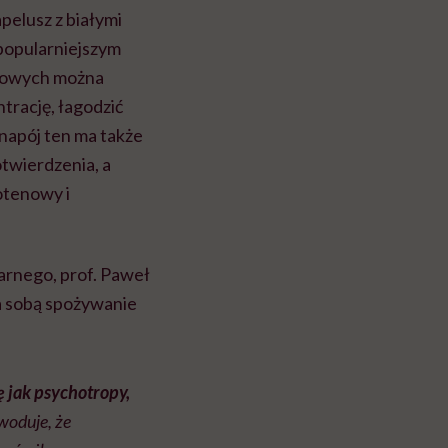
pelusz z białymi
popularniejszym
ciowych można
trację, łagodzić
napój ten ma także
otwierdzenia, a
otenowy i
arnego, prof. Paweł
a sobą spożywanie
 jak psychotropy,
oduje, że