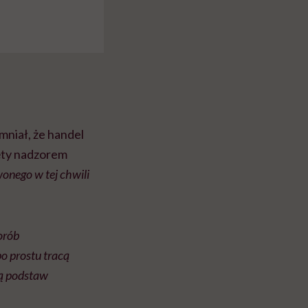
mniał, że handel
ęty nadzorem
nego w tej chwili
orób
o prostu tracą
ją podstaw