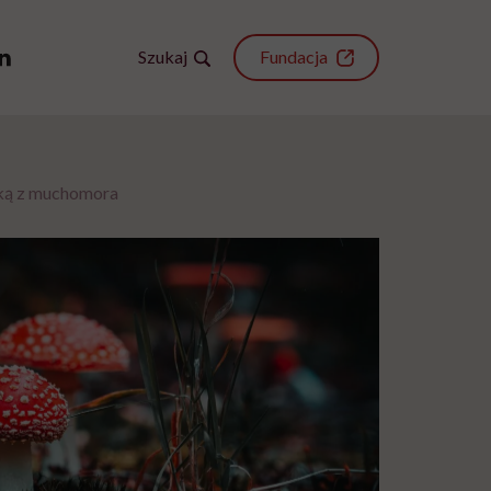
Szukaj
Fundacja
wką z muchomora