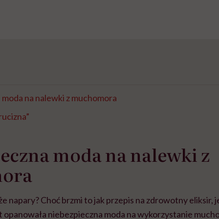
 moda na nalewki z muchomora
rucizna”
eczna moda na nalewki z
ora
że napary? Choć brzmi to jak przepis na zdrowotny eliksir, 
et opanowała niebezpieczna moda na wykorzystanie muc