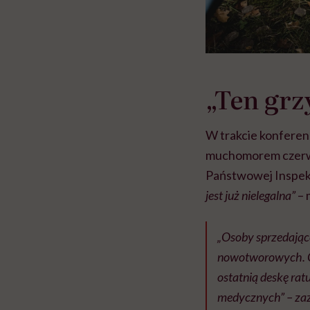
„Ten grz
W trakcie konferen
muchomorem czerwon
Państwowej Inspekc
jest już nielegalna”
– 
„Osoby sprzedając
nowotworowych. Cz
ostatnią deskę rat
medycznych” – zaz