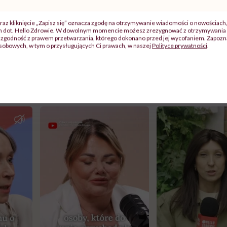
(…) Zatrucie silne może zakończyć się pobytem w szpitalu nawet
raz kliknięcie „Zapisz się” oznacza zgodę na otrzymywanie wiadomości o nowościach
e jest w żaden sposób kontrolowana substancja. Można sobie zro
ch dot. Hello Zdrowie. W dowolnym momencie możesz zrezygnować z otrzymywania 
zgodność z prawem przetwarzania, którego dokonano przed jej wycofaniem. Zapoznaj
aganu” – mówiła lekarka Ewa Stawiarska w rozmowie z „Dzień d
sobowych, w tym o przysługujących Ci prawach, w naszej
Polityce prywatności
.