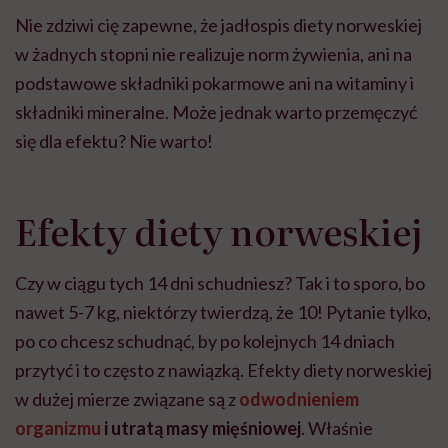
Nie zdziwi cię zapewne, że jadłospis diety norweskiej
w żadnych stopni nie realizuje norm żywienia, ani na
podstawowe składniki pokarmowe ani na witaminy i
składniki mineralne. Może jednak warto przemęczyć
się dla efektu? Nie warto!
Efekty diety norweskiej
Czy w ciągu tych 14 dni schudniesz? Tak i to sporo, bo
nawet 5-7 kg, niektórzy twierdzą, że 10! Pytanie tylko,
po co chcesz schudnąć, by po kolejnych 14 dniach
przytyć i to często z nawiązką. Efekty diety norweskiej
w dużej mierze związane są z
odwodnieniem
organizmu
i utratą masy mięśniowej
. Właśnie