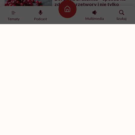
zdrowe przetwory i nie tylko
Strona główna
Multimedia
Szukaj
Tematy
Podcast
PRZEPISY
Bataty faszerowane – przepis.
Jak zrobić nadziewane bataty?
ZDROWE ODŻYWIANIE
Jak rozpoznać zepsute mięso?
Jaki jest jego kolor i zapach?
PRZEPISY
Nasiona chia. 10 przepisów na