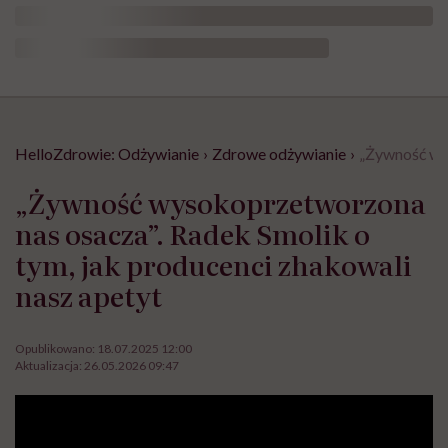
HelloZdrowie: Odżywianie
›
Zdrowe odżywianie
›
„Żywność wys
„Żywność wysokoprzetworzona
nas osacza”. Radek Smolik o
tym, jak producenci zhakowali
nasz apetyt
Opublikowano:
18.07.2025 12:00
Aktualizacja:
26.05.2026 09:47