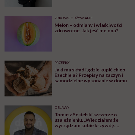
ZDROWE ODŻYWIANIE
Melon – odmiany i właściwości
zdrowotne. Jak jeść melona?
PRZEPISY
Jaki ma skład i gdzie kupić chleb
Ezechiela? Przepisy na zaczyn i
samodzielne wykonanie w domu
OBJAWY
Tomasz Sekielski szczerze o
uzależnieniu. „Wiedziałem że
wyrządzam sobie krzywdę.
Bałem się, że się już nie obudzę”