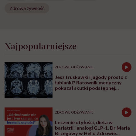
Zdrowa żywność
Najpopularniejsze
ZDROWE ODŻYWIANIE
Jesz truskawki i jagody prosto z
łubianki? Ratownik medyczny
pokazał skutki podstępnej
choroby niemytych owoców
ZDROWE ODŻYWIANIE
Leczenie otyłości, dieta w
bariatrii i analogi GLP-1. Dr Maria
Brzegowy w Hello Zdrowie