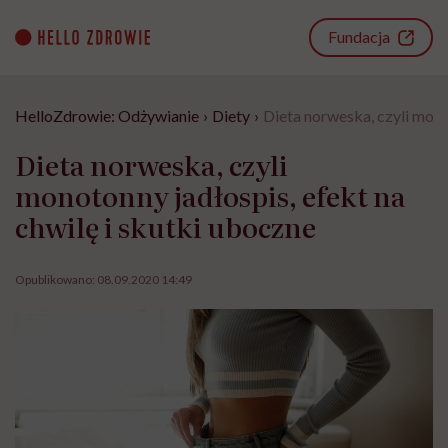
Go
to
Fundacja
content
HelloZdrowie: Odżywianie
›
Diety
›
Dieta norweska, czyli mono
Dieta norweska, czyli
monotonny jadłospis, efekt na
chwilę i skutki uboczne
Opublikowano:
08.09.2020 14:49