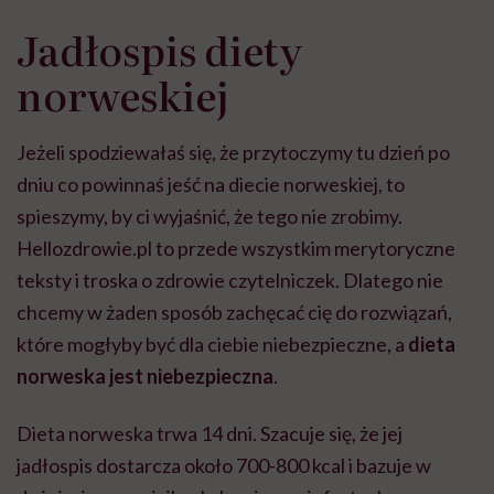
szpitalu to tortura.
zmianie pokoleniowej u
atak
"Przeszkadzać w tym
kobiet w ciąży na rynku
wars
Jadłospis diety
może chyba tylko
pracy
eksp
głupota i brak
norweskiej
wyobraźni"
Jeżeli spodziewałaś się, że przytoczymy tu dzień po
dniu co powinnaś jeść na diecie norweskiej, to
spieszymy, by ci wyjaśnić, że tego nie zrobimy.
Hellozdrowie.pl to przede wszystkim merytoryczne
teksty i troska o zdrowie czytelniczek. Dlatego nie
chcemy w żaden sposób zachęcać cię do rozwiązań,
które mogłyby być dla ciebie niebezpieczne, a
dieta
norweska jest niebezpieczna
.
Dieta norweska trwa 14 dni. Szacuje się, że jej
jadłospis dostarcza około 700-800 kcal i bazuje w