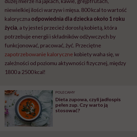
dużej mierze na jajkach, kawie, grejpfrutach,
niewielkiej ilości warzyw i mięsa. 800 kcal to wartość
kaloryczna
odpowiednia dla dziecka około 1 roku
życia
, a ty jesteś przecież dorosłą kobietą, która
potrzebuje energii i składników odżywczych by
funkcjonować, pracować, żyć. Przeciętne
zapotrzebowanie kaloryczne
kobiety waha się, w
zależności od poziomu aktywności fizycznej, między
1800 a 2500 kcal!
POLECAMY
Dieta zupowa, czyli jadłospis
pełen zup. Czy warto ją
stosować?