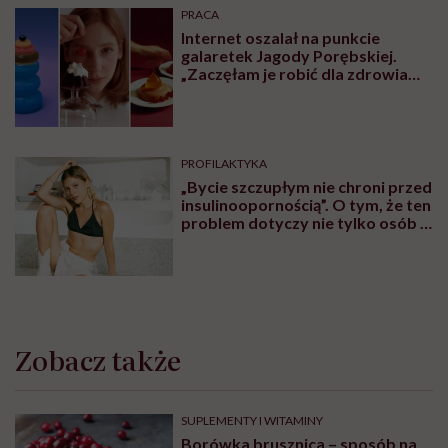
PRACA
Internet oszalał na punkcie
galaretek Jagody Porębskiej.
„Zaczęłam je robić dla zdrowia
psychicznego”
PROFILAKTYKA
„Bycie szczupłym nie chroni przed
insulinoopornością”. O tym, że ten
problem dotyczy nie tylko osób z
nadwagą lub otyłością,
rozmawiamy z lekarzem Piotrem
Grzybem
Zobacz także
SUPLEMENTY I WITAMINY
Borówka brusznica – sposób na