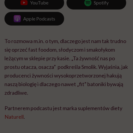
YouTube
Spotify
Apple Podcasts
To rozmowa m.in. o tym, dlaczego jest nam tak trudno
się oprzeć fast foodom, słodyczom i smakołykom
leżącym w sklepie przy kasie. „Ta żywność nas po
prostu otacza, osacza” podkreśla Smolik. Wyjaśnia, jak
producenci żywności wysokoprzetworzonej hakują
naszą biologię i dlaczego nawet „fit” batoniki bywają
zdradliwe.
Partnerem podcastu jest marka suplementów diety
Naturell
.