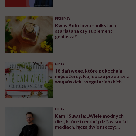
Podcasty
PRZEPISY
Kwas Bołotowa – mikstura
szarlatana czy suplement
geniusza?
DIETY
18 dań wege, które pokochają
mięsożercy. Najlepsze przepisy z
wegańskich i wegetariańskich
blogów
DIETY
Kamil Suwała: „Wiele modnych
diet, które trendują dziś w social
mediach, łączą dwie rzeczy:
eliminacje i udziwnienia”