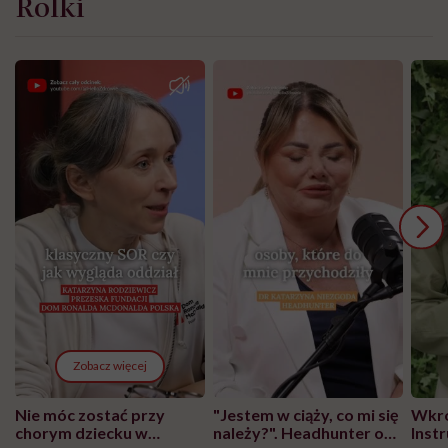
Rolki
Zobacz więcej
Nie móc zostać przy
"Jestem w ciąży, co mi się
Wkró
chorym dziecku w
należy?". Headhunter o
Inst