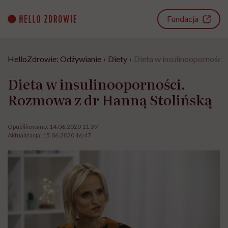
Go
to
Fundacja
content
HelloZdrowie: Odżywianie
›
Diety
›
Dieta w insulinooporności
Dieta w insulinooporności.
Rozmowa z dr Hanną Stolińską
Opublikowano:
14.06.2020 11:39
Aktualizacja:
15.06.2020 16:47