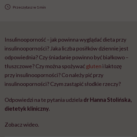
Przeczytasz w 1 min
Insulinooporność –
jak powinna wyglądać dieta przy
insulinooporności?
Jaka liczba posiłków dziennie jest
odpowiednia?
Czy śniadanie powinno być białkowo –
tłuszczowe?
Czy można spożywać
gluten
i laktozę
przy insulinooporności?
Co należy pić przy
insulinooporności?
Czym zastąpić słodkie rzeczy?
Odpowiedzi na te pytania udziela
dr Hanna Stolińska,
dietetyk
kliniczny.
Zobacz wideo.