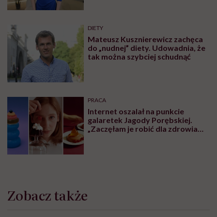
schorzeniem, mówi pacjentom: to
nie wasza wina
DIETY
Mateusz Kusznierewicz zachęca
do „nudnej” diety. Udowadnia, że
tak można szybciej schudnąć
PRACA
Internet oszalał na punkcie
galaretek Jagody Porębskiej.
„Zaczęłam je robić dla zdrowia
psychicznego”
Zobacz także