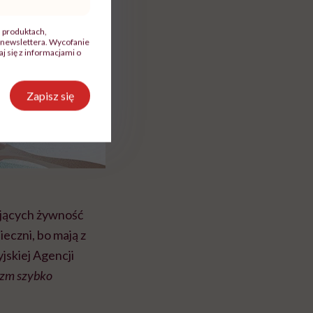
, produktach,
newslettera. Wycofanie
 się z informacjami o
Zapisz się
tujących żywność
ieczni, bo mają z
skiej Agencji
nizm szybko