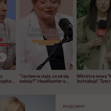
j
zy
"Jestem w ciąży, co mi się
Wkrótce nowa "
szpitalu
należy?". Headhunter o
Instrukcja". Tym 
szkadzać
zmianie pokoleniowej u
atakach paniki. Z
tylko
kobiet w ciąży na rynku
warsztat pacjen
braźni"
pracy
ekspercki
POLECAMY