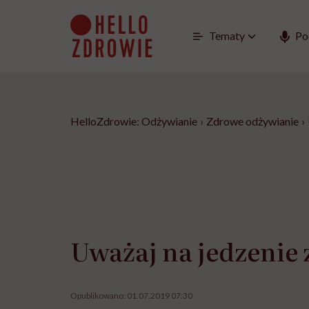
Go
to
content
Tematy
Po
HelloZdrowie: Odżywianie
›
Zdrowe odżywianie
›
Uważaj na jedzenie 
Opublikowano:
01.07.2019 07:30