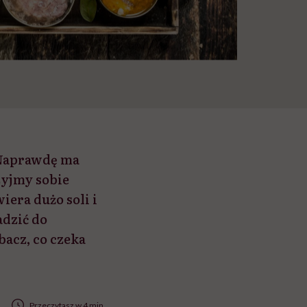
. Naprawdę ma
zyjmy sobie
era dużo soli i
dzić do
acz, co czeka
Przeczytasz w 4 min