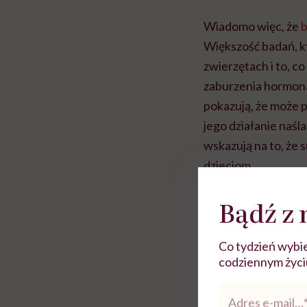
Wiadomo więc, że
b
Większość badań, 
zwierzętach i to, c
zaburzenia hormon
pokazują, że może 
jego działanie naśla
wskazują na to, że 
dzieciom.
Bądź z 
Co tydzień wybie
codziennym życiu.
Adres
e-