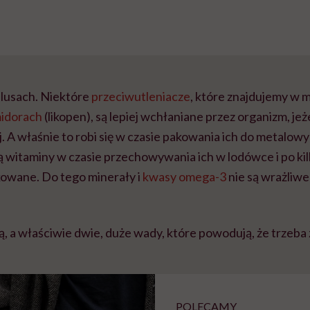
plusach. Niektóre
przeciwutleniacze
, które znajdujemy w
idorach
(likopen), są lepiej wchłaniane przez organizm, je
j. A właśnie to robi się w czasie pakowania ich do metalo
 witaminy w czasie przechowywania ich w lodówce i po kil
kowane. Do tego minerały i
kwasy omega-3
nie są wrażliwe
ą, a właściwie dwie, duże wady, które powodują, że trzeba 
POLECAMY