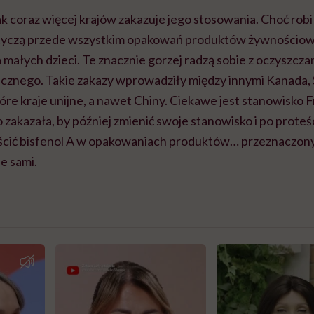
k coraz więcej krajów zakazuje jego stosowania. Choć rob
otyczą przede wszystkim opakowań produktów żywnościo
małych dzieci. Te znacznie gorzej radzą sobie z oczyszcz
cznego. Takie zakazy wprowadziły między innymi Kanada,
re kraje unijne, a nawet Chiny. Ciekawe jest stanowisko Fr
 zakazała, by później zmienić swoje stanowisko i po prot
cić bisfenol A w opakowaniach produktów… przeznaczony
e sami.