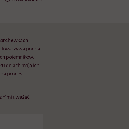
 marchewkach
żeli warzywa podda
wych pojemników.
ku dniach mają ich
 na proces
z nimi uważać.