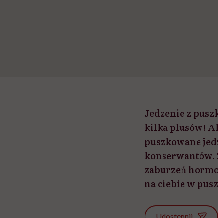
Jedzenie z puszk
kilka plusów! A
puszkowane jedz
konserwantów. Z
zaburzeń hormon
na ciebie w pusz
Udostępnij