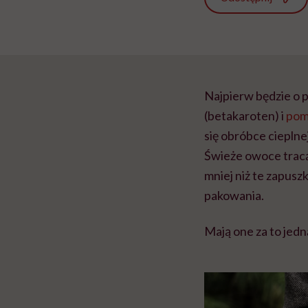
Najpierw będzie o 
(betakaroten) i
pom
się obróbce cieplne
Świeże owoce tracą
mniej niż te zapusz
pakowania.
Mają one za to jedn