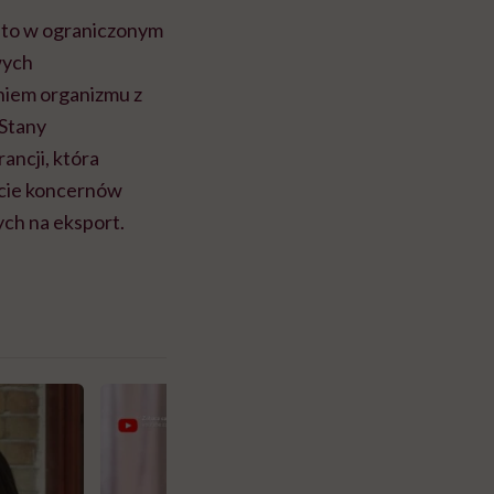
i to w ograniczonym
wych
aniem organizmu z
 Stany
ancji, która
eście koncernów
ch na eksport.