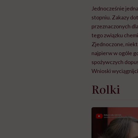
Jednocześnie jedna
stopniu. Zakazy d
przeznaczonych dla 
tego związku chemi
Zjednoczone, niektó
najpierw w ogóle go
spożywczych dopuś
Wnioski wyciągnijci
Rolki