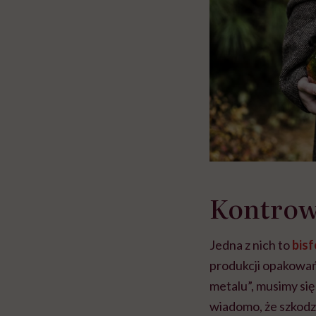
Kontrowe
Jedna z nich to
bisf
produkcji opakowań 
metalu”, musimy się
wiadomo, że szkodzi