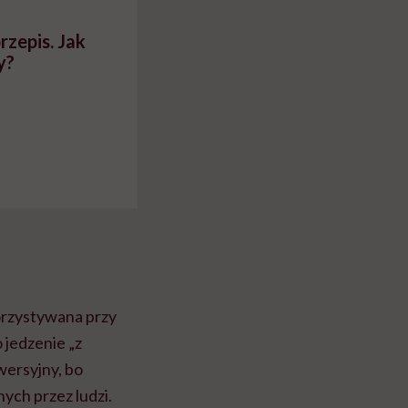
rzepis. Jak
y?
orzystywana przy
o jedzenie „z
owersyjny, bo
nych przez ludzi.