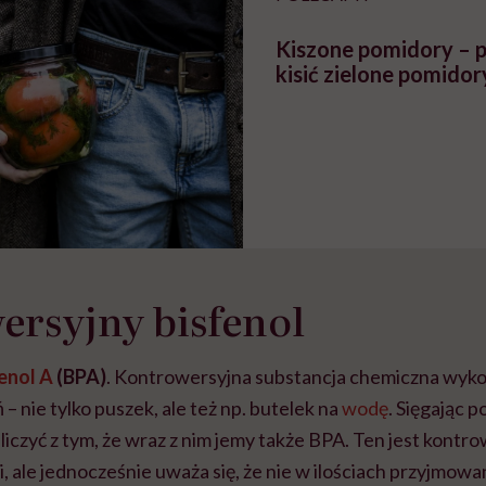
Kiszone pomidory – p
kisić zielone pomidor
rsyjny bisfenol
enol A
(BPA)
. Kontrowersyjna substancja chemiczna wyk
– nie tylko puszek, ale też np. butelek na
wodę
. Sięgając p
 liczyć z tym, że wraz z nim jemy także BPA. Ten jest kontr
, ale jednocześnie uważa się, że nie w ilościach przyjmowa