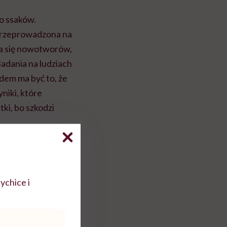
o ssaków.
przeprowadzona na
nia się nowotworów,
Badania na ludziach
dem ma być to, że
yniki, które
ki, bo szkodzi
ychice i