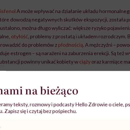
isfenol
A może wpływać na działanie układu hormonalneg
które dowodzą negatywnych skutków ekspozycji, została 
o ustalono, można długo wyliczać: większe ryzyko pojawie
alne,
otyłość
, problemy z prostatą i układem rozrodczym. 
prowadzić do problemów z
płodnością
. A mężczyźni – powo
duje estrogen – są narażeni na zaburzenia erekcji. Są też w
substancji powinny unikać kobiety w
ciąży
oraz karmiące mat
nami na bieżąco
ramy teksty, rozmowy i podcasty Hello Zdrowie o ciele, ps
 Zapisz się i czytaj bez pośpiechu.