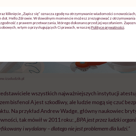
raz kliknięcie „Zapisz się” oznacza zgodę na otrzymywanie wiadomości o nowościach
ch dot. Hello Zdrowie. W dowolnym momencie możesz zrezygnować z otrzymywania 
zgodność z prawem przetwarzania, którego dokonano przed jej wycofaniem. Zapoznaj
sobowych, w tym o przysługujących Ci prawach, w naszej
Polityce prywatności
.
www.izadudzik.pl
zedstawiciele wszystkich najważniejszych instytucji ates
em bisfenol A jest szkodliwy, ale ludzie mogą się czuć bezp
aktu. Na przykład Andrew Wadge, główny naukowiec brytyj
wności, tak mówił w 2011 roku:
„BPA jest przez ludzki orga
fikowany i wydalany – dlatego nie jest problemem dla ludzi.”