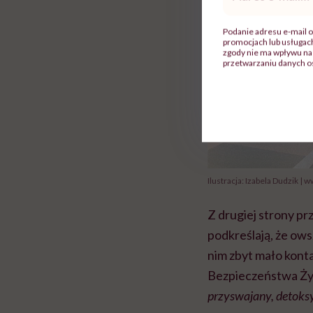
mail
*
Podanie adresu e-mail o
promocjach lub usługa
zgody nie ma wpływu na 
przetwarzaniu danych o
Ilustracja: Izabela Dudzik | 
Z drugiej strony pr
podkreślają, że owsz
nim zbyt mało kont
Bezpieczeństwa Ży
przyswajany, detoksy