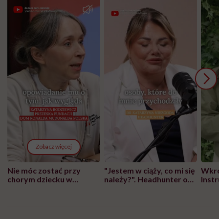
Zobacz więcej
Nie móc zostać przy
"Jestem w ciąży, co mi się
Wkró
chorym dziecku w
należy?". Headhunter o
Inst
szpitalu to tortura.
zmianie pokoleniowej u
atak
"Przeszkadzać w tym
kobiet w ciąży na rynku
wars
może chyba tylko
pracy
eksp
głupota i brak