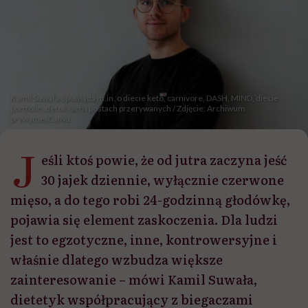
Kamil Suwała opowiada m.in. o diecie keto, carnivore, DASH, MIND, diecie
portfolio, detoksach i postach przerywanych / Zdjęcie: Archiwum
prywatne/Canva
J
eśli ktoś powie, że od jutra zaczyna jeść
30 jajek dziennie, wyłącznie czerwone
mięso, a do tego robi 24-godzinną głodówkę,
pojawia się element zaskoczenia. Dla ludzi
jest to egzotyczne, inne, kontrowersyjne i
właśnie dlatego wzbudza większe
zainteresowanie – mówi Kamil Suwała,
dietetyk współpracujący z biegaczami