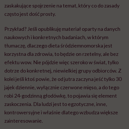
zaskakujące spojrzenie na temat, który co do zasady
często jest dość prosty.
Przykład? Jeśli opublikuję materiał oparty na danych
naukowych i konkretnych badaniach, w którym
tłumaczę, dlaczego dieta śródziemnomorska jest
korzystna dla zdrowia, to będzie on rzetelny, ale bez
efektu wow. Nie pójdzie więc szeroko w świat, tylko
dotrze do konkretnej, niewielkiej grupy odbiorców. Z
kolei jeśli ktoś powie, że od jutra zaczyna jeść tylko 30
jajek dziennie, wyłącznie czerwone mięso, a do tego
robi 24-godzinną głodówkę, to pojawia się element
zaskoczenia. Dla ludzi jest to egzotyczne, inne,
kontrowersyjne i właśnie dlatego wzbudza większe
zainteresowanie.