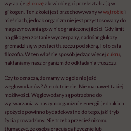
wyłapuje
glukozę
z krwiobiegu i przekształca ją w
glikogen. Ten z kolei jest przechowywany w
wątrobie
i
mięśniach, jednak organizm nie jest przystosowany do
magazynowania go w nieograniczonej ilości. Gdy limit
na glikogen zostanie wyczerpany, nadmiar glukozy
gromadzi się w postaci tłuszczu pod skórą. I oto cała
filozofia. W ten właśnie sposób jedząc więcej
cukru
,
nakłaniamy nasz organizm do odkładania tłuszczu.
Czy to oznacza, że mamy w ogóle nie jeść
węglowodanów? Absolutnie nie. Nie ma nawet takiej
możliwości. Węglowodany są potrzebne do
wytwarzania w naszym organizmie energii, jednak ich
spożycie powinno być adekwatne do tego, jaki tryb
życia prowadzimy. Nie trzeba przecież nikomu
tłumaczyć, że osoba pracująca fizycznie lub