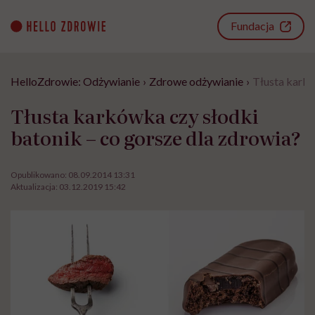
Go
to
Fundacja
content
HelloZdrowie: Odżywianie
›
Zdrowe odżywianie
›
Tłusta karkó
Tłusta karkówka czy słodki
batonik – co gorsze dla zdrowia?
Opublikowano:
08.09.2014 13:31
Aktualizacja:
03.12.2019 15:42