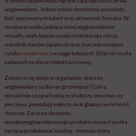
trzymało się jadłospisu ograniczającego tłuszcze lub
węglowodany. Jednocześnie niezmienne pozostały
ilość spożywanych kalorii oraz aktywność fizyczna. W
rezultacie osoby jedzące mniej węglowodanów
schudły, miały lepsze wyniki cholesterolu, niższy
wskaźnik stanów zapalnych oraz znacznie mniejsze
ryzyko
zawału serca
w ciągu kolejnych 10 lat niż reszta
badanych na diecie niskotłuszczowej.
Zatem co się dzieje w organizmie, skoro to
węglowodany są dla nas groźniejsze? Cukry,
niezależnie czy pochodzą ze słodyczy, owoców czy
pieczywa, powodują większy skok glukozy we krwi niż
tłuszcze. Zaraz po zjedzeniu
wysokowęglowodanowego produktu nasza trzustka
zaczyna produkować insulinę – hormon, który