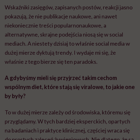
Wskaźniki zasięgów, zapisanych postów, reakcji jasno
pokazują, że nie publikacje naukowe, ani nawet
niekoniecznie treści popularnonaukowe, a
alternatywne, skrajne podejścia niosą się w social
mediach. A niestety dzisiaj to właśnie social media w
dużej mierze dyktują trendy. I wydaje mi się, że
właśnie z tego bierze się ten paradoks.
A gdybyśmy mieli się przyjrzeć takim cechom
wspólnym diet, które stają się viralowe, to jakie one
by były?
To w dużej mierze zależy od środowiska, któremu się
przyglądamy. W tych bardziej eksperckich, opartych
na badaniach i praktyce klinicznej, częściej wraca się
do prostych zaleceń żywieniowych. Nie dlatego, że są