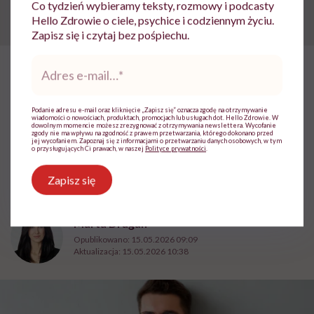
Co tydzień wybieramy teksty, rozmowy i podcasty
Hello Zdrowie o ciele, psychice i codziennym życiu.
Zapisz się i czytaj bez pośpiechu.
Adres
e-
HelloZdrowie: Odżywianie
›
Diety
›
Kamil Suwała: „Wiele modnyc
mail
*
Kamil Suwała: „Wiele modnych
Podanie adresu e-mail oraz kliknięcie „Zapisz się” oznacza zgodę na otrzymywanie
wiadomości o nowościach, produktach, promocjach lub usługach dot. Hello Zdrowie. W
dowolnym momencie możesz zrezygnować z otrzymywania newslettera. Wycofanie
diet, które trendują dziś w social
zgody nie ma wpływu na zgodność z prawem przetwarzania, którego dokonano przed
jej wycofaniem. Zapoznaj się z informacjami o przetwarzaniu danych osobowych, w tym
o przysługujących Ci prawach, w naszej
Polityce prywatności
.
mediach, łączą dwie rzeczy:
eliminacje i udziwnienia”
Zapisz się
Marta Dragan
Opublikowano:
15.05.2026 09:09
Aktualizacja:
15.05.2026 10:38