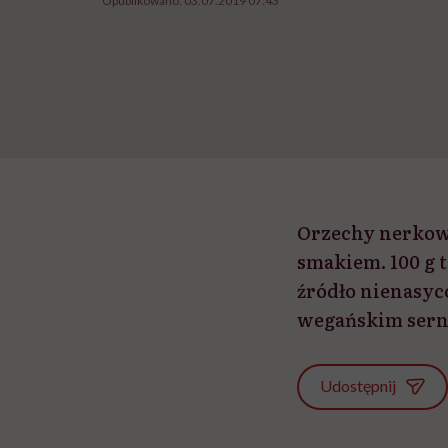
Opublikowano:
03.07.2019 07:43
Orzechy nerkow
smakiem. 100 g 
źródło nienasyc
wegańskim sern
Udostępnij