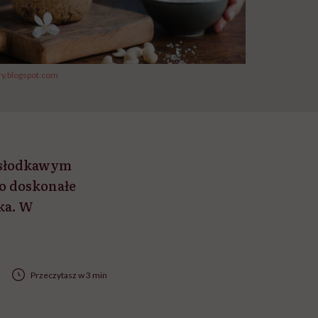
y.blogspot.com
 słodkawym
to doskonałe
ka. W
Przeczytasz w 3 min