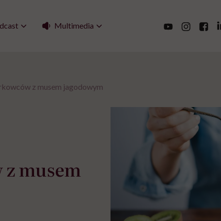
Multimedia
dcast
nerkowców z musem jagodowym
w z musem