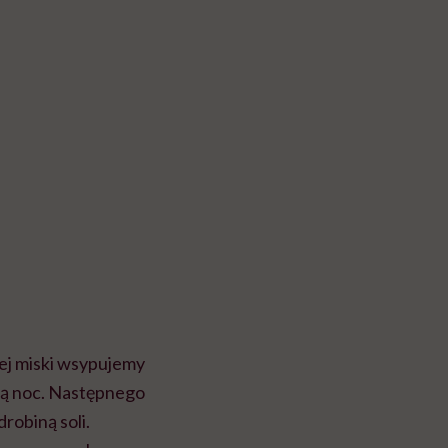
ej miski wsypujemy
łą noc. Następnego
robiną soli.