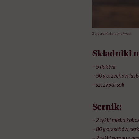
Zdjęcie: Katarzyna Wala
Składniki n
– 5 daktyli
– 50 g orzechów las
– szczypta soli
Sernik:
– 2 łyżki mleka kok
– 80 g orzechów ne
– 2 łyżki syropu z a