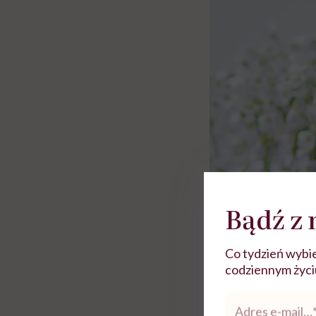
Bądź z 
Co tydzień wybie
codziennym życiu.
Adres
e-