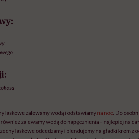
wy:
wy
sowego
i:
kokosa
chy laskowe zalewamy wodą i odstawiamy
na noc
. Do osobn
 również zalewamy wodą do napęcznienia – najlepiej na ca
rzechy laskowe odcedzamy i blendujemy na gładki krem z od