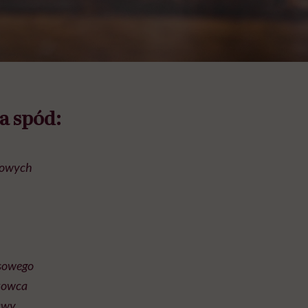
a spód:
kowych
osowego
rkowca
gawy