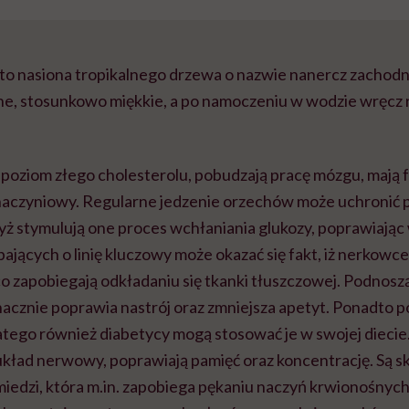
o nasiona tropikalnego drzewa o nazwie nanercz zachodni
e, stosunkowo miękkie, a po namoczeniu w wodzie wręcz r
poziom złego cholesterolu, pobudzają pracę mózgu, mają
naczyniowy. Regularne jedzenie orzechów może uchronić 
dyż stymulują one proces wchłaniania glukozy, poprawiając
dbających o linię kluczowy może okazać się fakt, iż nerkowce
co zapobiegają odkładaniu się tkanki tłuszczowej. Podnosz
znacznie poprawia nastrój oraz zmniejsza apetyt. Ponadto po
latego również diabetycy mogą stosować je w swojej dieci
 układ nerwowy, poprawiają pamięć oraz koncentrację. Są s
iedzi, która m.in. zapobiega pękaniu naczyń krwionośnych