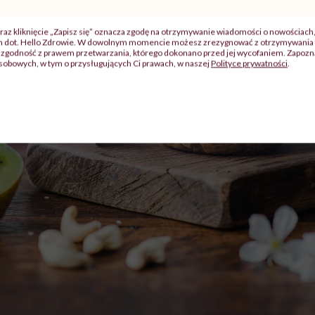
raz kliknięcie „Zapisz się” oznacza zgodę na otrzymywanie wiadomości o nowościach
ch dot. Hello Zdrowie. W dowolnym momencie możesz zrezygnować z otrzymywania 
zgodność z prawem przetwarzania, którego dokonano przed jej wycofaniem. Zapoznaj
sobowych, w tym o przysługujących Ci prawach, w naszej
Polityce prywatności
.