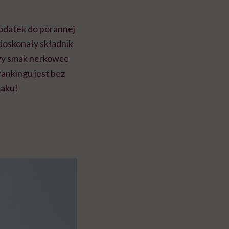
dodatek do porannej
 doskonały składnik
kawy smak nerkowce
ankingu jest bez
maku!