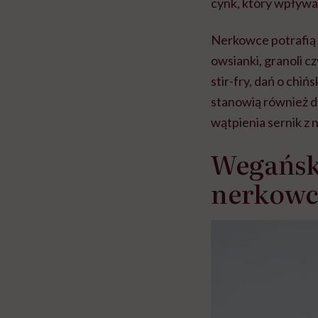
cynk, który wpływa 
Nerkowce potrafią 
owsianki, granoli c
stir-fry, dań o chi
stanowią również d
wątpienia sernik z 
Wegański
nerkowc