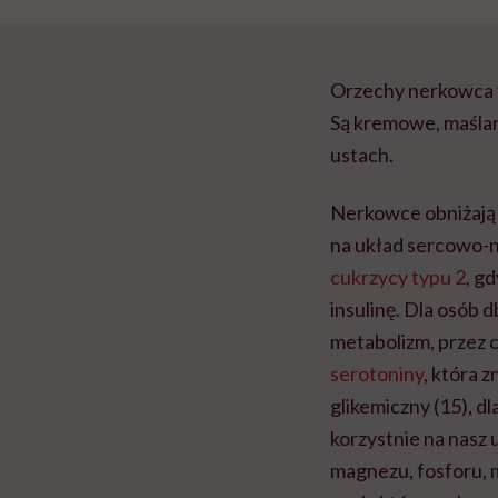
Orzechy nerkowca t
Są kremowe, maślan
ustach.
Nerkowce obniżają 
na układ sercowo-
cukrzycy typu 2
, g
insulinę. Dla osób 
metabolizm, przez 
serotoniny
, która 
glikemiczny (15), d
korzystnie na nasz
magnezu, fosforu, m