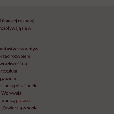
 (inaczej cashew).
ozpływają się w
 fantastyczny wpływ
przed rozwojem
 wrażliwość na
 regulują
ą poziom
siadają niski indeks
e. Wpływają
karbnicą
potasu
,
. Zawierają w sobie