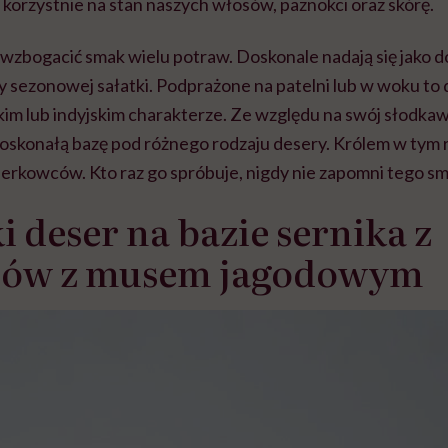
korzystnie na stan naszych włosów, paznokci oraz skórę.
wzbogacić smak wielu potraw. Doskonale nadają się jako 
zy sezonowej sałatki. Podprażone na patelni lub w woku to
ńskim lub indyjskim charakterze. Ze względu na swój słod
oskonałą bazę pod różnego rodzaju desery. Królem w tym r
nerkowców. Kto raz go spróbuje, nigdy nie zapomni tego s
 deser na bazie sernika z
ów z musem jagodowym