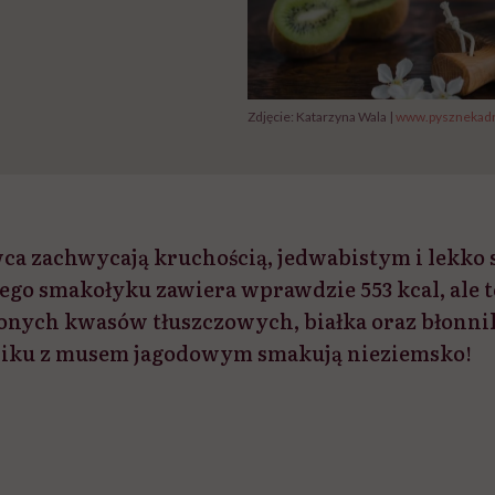
Zdjęcie: Katarzyna Wala |
www.pysznekadr
ca zachwycają kruchością, jedwabistym i lekko
tego smakołyku zawiera wprawdzie 553 kcal, ale 
onych kwasów tłuszczowych, białka oraz błonni
iku z musem jagodowym smakują nieziemsko!