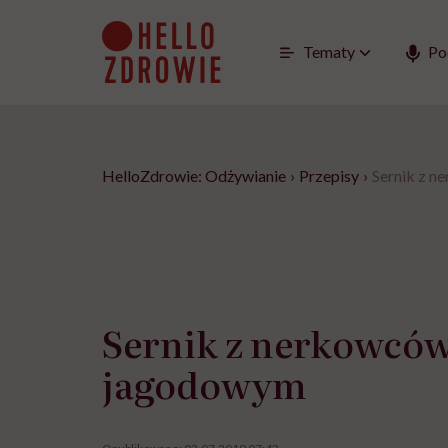
Go
to
content
Tematy
Po
HelloZdrowie: Odżywianie
›
Przepisy
›
Sernik z 
Sernik z nerkowcó
jagodowym