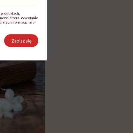
, produktach,
newslettera. Wycofanie
 się z informacjami o
Zapisz się