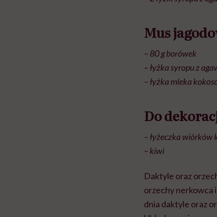
Mus jagodo
– 80 g borówek
– łyżka syropu z aga
– łyżka mleka koko
Do dekoracj
– łyżeczka wiórków 
– kiwi
Daktyle oraz orze
orzechy nerkowca i
dnia daktyle oraz o