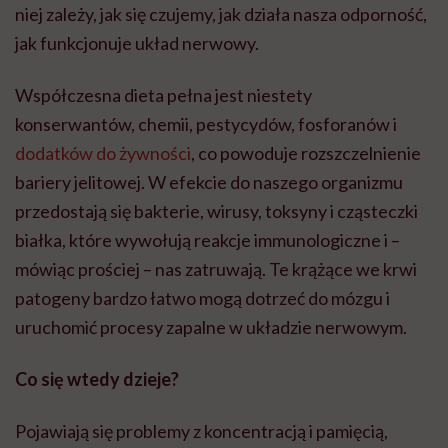
niej zależy, jak się czujemy, jak działa nasza odporność,
jak funkcjonuje układ nerwowy.
Współczesna dieta pełna jest niestety
konserwantów, chemii, pestycydów, fosforanów i
dodatków do żywności
, co powoduje rozszczelnienie
bariery jelitowej. W efekcie do naszego organizmu
przedostają się bakterie, wirusy, toksyny i cząsteczki
białka, które wywołują reakcje immunologiczne i –
mówiąc prościej – nas zatruwają. Te krążące we krwi
patogeny bardzo łatwo mogą dotrzeć do mózgu i
uruchomić procesy zapalne w układzie nerwowym.
Co się wtedy dzieje?
Pojawiają się problemy z koncentracją i pamięcią,