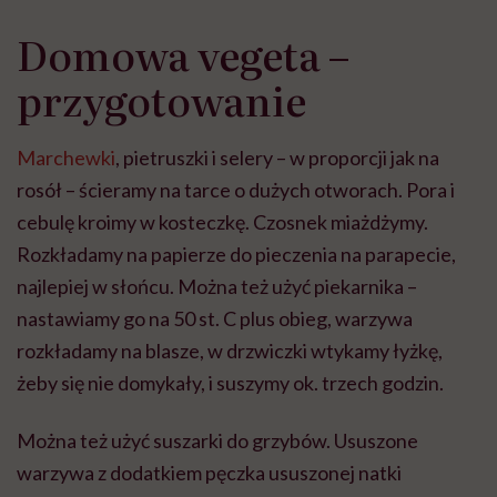
Domowa vegeta –
przygotowanie
Marchewki
, pietruszki i selery – w proporcji jak na
rosół – ścieramy na tarce o dużych otworach. Pora i
cebulę kroimy w kosteczkę. Czosnek miażdżymy.
Rozkładamy na papierze do pieczenia na parapecie,
najlepiej w słońcu. Można też użyć piekarnika –
nastawiamy go na 50 st. C plus obieg, warzywa
rozkładamy na blasze, w drzwiczki wtykamy łyżkę,
żeby się nie domykały, i suszymy ok. trzech godzin.
Można też użyć suszarki do grzybów. Ususzone
warzywa z dodatkiem pęczka ususzonej natki