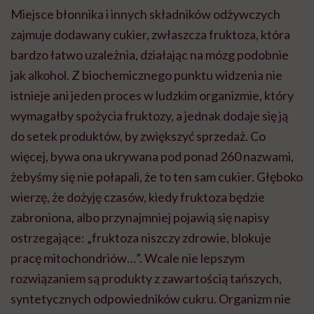
Miejsce błonnika i innych składników odżywczych
zajmuje dodawany cukier, zwłaszcza fruktoza, która
bardzo łatwo uzależnia, działając na mózg podobnie
jak alkohol. Z biochemicznego punktu widzenia nie
istnieje ani jeden proces w ludzkim organizmie, który
wymagałby spożycia fruktozy, a jednak dodaje się ją
do setek produktów, by zwiększyć sprzedaż. Co
więcej, bywa ona ukrywana pod ponad 260 nazwami,
żebyśmy się nie połapali, że to ten sam cukier. Głęboko
wierzę, że dożyję czasów, kiedy fruktoza będzie
zabroniona, albo przynajmniej pojawią się napisy
ostrzegające: „fruktoza niszczy zdrowie, blokuje
pracę mitochondriów…”. Wcale nie lepszym
rozwiązaniem są produkty z zawartością tańszych,
syntetycznych odpowiedników cukru. Organizm nie