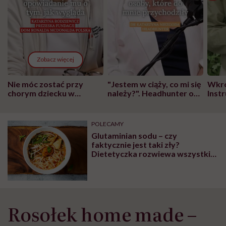
Zobacz więcej
Nie móc zostać przy
"Jestem w ciąży, co mi się
Wkró
chorym dziecku w
należy?". Headhunter o
Inst
szpitalu to tortura.
zmianie pokoleniowej u
atak
"Przeszkadzać w tym
kobiet w ciąży na rynku
wars
może chyba tylko
pracy
eksp
POLECAMY
głupota i brak
Glutaminian sodu – czy
wyobraźni"
faktycznie jest taki zły?
Dietetyczka rozwiewa wszystkie
wątpliwości
Rosołek home made –