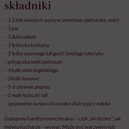
składniki
– 1,5 kilo świeżych warzyw (marchew, pietruszka, seler)
– 1 por
– 1 duża cebula
– 1 łyżeczka kurkumy
– 1 łyżka suszonego lub garść świeżego lubczyku
– pół pęczka natki pietruszki
– 4 kulki ziela angielskiego
– 3 listki laurowe
– 5-6 ziarenek pieprzu
– 2 małe łyżeczki soli
– opcjonalnie: korpus z kurczaka i/lub szyja z indyka
Gotujemy bardzo esencjonalny – czyli „skrócony”, jak
mówią kucharze – wywar. Może być warzywny lub