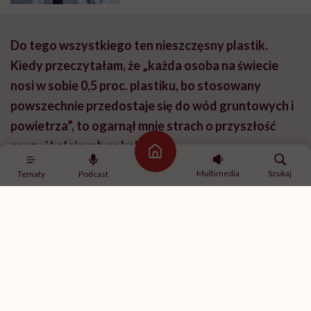
Do tego wszystkiego ten nieszczęsny plastik.
Kiedy przeczytałam, że „każda osoba na świecie
nosi w sobie 0,5 proc. plastiku, bo stosowany
powszechnie przedostaje się do wód gruntowych i
powietrza”, to ogarnął mnie strach o przyszłość
naszą i kolejnych pokoleń.
Strona główna
Multimedia
Szukaj
Tematy
Podcast
Brzmi alarmująco, to prawda, ale w książce podaję te
dane nie po to, żeby straszyć, tylko uczciwie namawiać
do unikania żywności wysokoprzetworzonej i
spojrzenia na codzienne wybory z większą
świadomością. Bo to, co dziś jemy, nie przypomina już
jedzenia naszych dziadków. Mleko od współczesnej
krowy to nie to samo mleko od krowy z podwórka