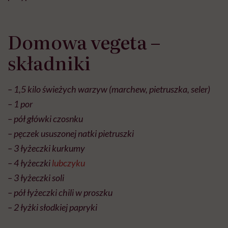
Domowa vegeta –
składniki
– 1,5 kilo świeżych warzyw (marchew, pietruszka, seler)
– 1 por
– pół główki czosnku
– pęczek ususzonej natki pietruszki
– 3 łyżeczki kurkumy
– 4 łyżeczki
lubczyku
– 3 łyżeczki soli
– pół łyżeczki chili w proszku
– 2 łyżki słodkiej papryki