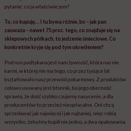
pytanie: co ja właściwie jem?
To, co kupuję… I tu bywa różnie, bo – jak pan
zauważa – nawet 75 proc. tego, co znajduje się na
sklepowych półkach, to jedzenie śmieciowe. Co
konkretnie kryje się pod tym określeniem?
Pod nos podtykana jest nam żywność, która nas nie
karmi, w której nie ma tego, co przez tysiące lat
kształtowało nasz przewód pokarmowy. Z produktów
celowo usuwany jest błonnik, bo jego obecność
sprawia, że dość szybko czujemy nasycenie, a dla
producentów to przecież nieopłacalne. Oni chcą
sprzedawać jak najwięcej i jak najtaniej, więc robią
wszystko, żebyśmy kupili nie jedno, a dwa opakowania.