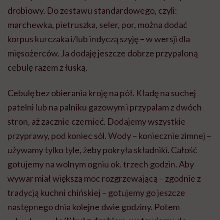
drobiowy. Do zestawu standardowego, czyli:
marchewka, pietruszka, seler, por, można dodać
korpus kurczaka i/lub indyczą szyję – w wersji dla
mięsożerców. Ja dodaję jeszcze dobrze przypaloną
cebulę razem z łuską.
Cebulę bez obierania kroję na pół. Kładę na suchej
patelni lub na palniku gazowym i przypalam z dwóch
stron, aż zacznie czernieć. Dodajemy wszystkie
przyprawy, pod koniec sól. Wody – koniecznie zimnej –
używamy tylko tyle, żeby pokryła składniki. Całość
gotujemy na wolnym ogniu ok. trzech godzin. Aby
wywar miał większą moc rozgrzewającą – zgodnie z
tradycją kuchni chińskiej – gotujemy go jeszcze
następnego dnia kolejne dwie godziny. Potem