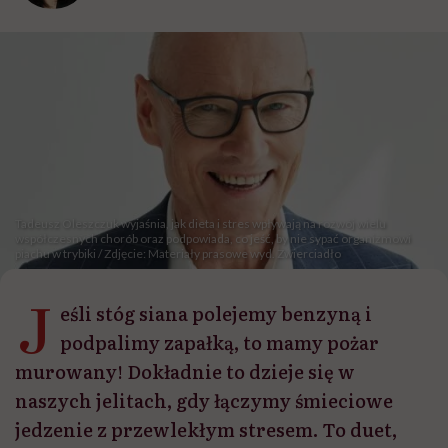
Tadeusz Oleszczuk wyjaśnia, jak dieta i stres wpływają na rozwój wielu
współczesnych chorób oraz podpowiada, co jeść, by nie sypać organizmowi
piachu w trybiki / Zdjęcie: Materiały prasowe wyd. Zwierciadło
J
eśli stóg siana polejemy benzyną i
podpalimy zapałką, to mamy pożar
murowany! Dokładnie to dzieje się w
naszych jelitach, gdy łączymy śmieciowe
jedzenie z przewlekłym stresem. To duet,