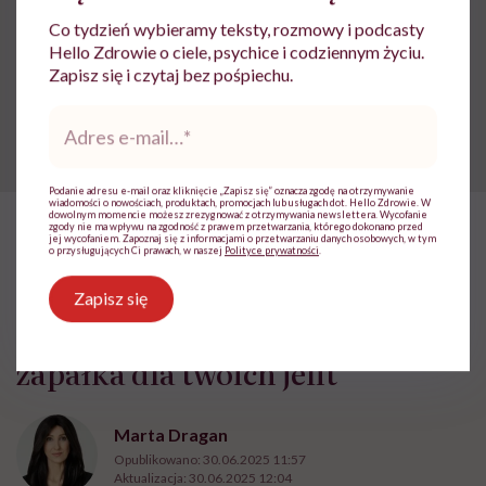
Co tydzień wybieramy teksty, rozmowy i podcasty
Hello Zdrowie o ciele, psychice i codziennym życiu.
Powiązane tematy:
Zapisz się i czytaj bez pośpiechu.
Adres
Zdrowa żywność
e-
mail
*
Podanie adresu e-mail oraz kliknięcie „Zapisz się” oznacza zgodę na otrzymywanie
wiadomości o nowościach, produktach, promocjach lub usługach dot. Hello Zdrowie. W
dowolnym momencie możesz zrezygnować z otrzymywania newslettera. Wycofanie
zgody nie ma wpływu na zgodność z prawem przetwarzania, którego dokonano przed
jej wycofaniem. Zapoznaj się z informacjami o przetwarzaniu danych osobowych, w tym
HelloZdrowie: Odżywianie
›
Zdrowe odżywianie
›
Tadeusz Olesz
o przysługujących Ci prawach, w naszej
Polityce prywatności
.
Tadeusz Oleszczuk: „Śmieciowe
Zapisz się
jedzenie i stres to benzyna i
zapałka dla twoich jelit”
Marta Dragan
Opublikowano:
30.06.2025 11:57
Aktualizacja:
30.06.2025 12:04