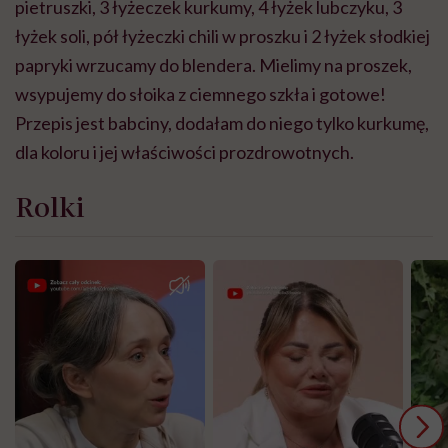
pietruszki, 3 łyżeczek kurkumy, 4 łyżek lubczyku, 3
łyżek soli, pół łyżeczki chili w proszku i 2 łyżek słodkiej
papryki wrzucamy do blendera. Mielimy na proszek,
wsypujemy do słoika z ciemnego szkła i gotowe!
Przepis jest babciny, dodałam do niego tylko kurkumę,
dla koloru i jej właściwości prozdrowotnych.
Rolki