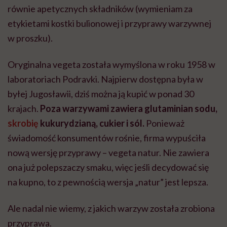
równie apetycznych składników (wymieniam za
etykietami kostki bulionowej i przyprawy warzywnej
w proszku).
Oryginalna vegeta została wymyślona w roku 1958 w
laboratoriach Podravki. Najpierw dostępna była w
byłej Jugosławii, dziś można ją kupić w ponad 30
krajach.
Poza warzywami zawiera glutaminian sodu,
skrobię
kukurydzianą, cukier i sól.
Ponieważ
świadomość konsumentów rośnie, firma wypuściła
nową wersję przyprawy – vegeta natur. Nie zawiera
ona już polepszaczy smaku, więc jeśli decydować się
na kupno, to z pewnością wersja „natur” jest lepsza.
Ale nadal nie wiemy, z jakich warzyw została zrobiona
przyprawa.