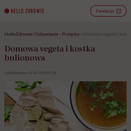
Go
to
Fundacja
content
HelloZdrowie: Odżywianie
›
Przepisy
›
Domowa vegeta i kostk
Domowa vegeta i kostka
bulionowa
Opublikowano:
02.02.2020 07:58