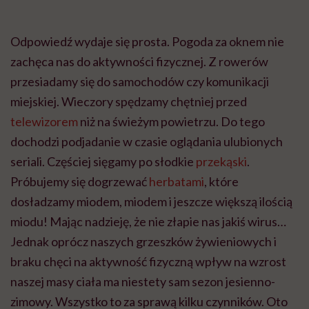
Odpowiedź wydaje się prosta. Pogoda za oknem nie
zachęca nas do aktywności fizycznej. Z rowerów
przesiadamy się do samochodów czy komunikacji
miejskiej. Wieczory spędzamy chętniej przed
telewizorem
niż na świeżym powietrzu. Do tego
dochodzi podjadanie w czasie oglądania ulubionych
seriali. Częściej sięgamy po słodkie
przekąski
.
Próbujemy się dogrzewać
herbatami
, które
dosładzamy miodem, miodem i jeszcze większą ilością
miodu! Mając nadzieję, że nie złapie nas jakiś wirus…
Jednak oprócz naszych grzeszków żywieniowych i
braku chęci na aktywność fizyczną wpływ na wzrost
naszej masy ciała ma niestety sam sezon jesienno-
zimowy. Wszystko to za sprawą kilku czynników. Oto