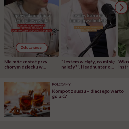
Zobacz więcej
Nie móc zostać przy
"Jestem w ciąży, co mi się
Wkró
chorym dziecku w
należy?". Headhunter o
Inst
szpitalu to tortura.
zmianie pokoleniowej u
atak
"Przeszkadzać w tym
kobiet w ciąży na rynku
wars
może chyba tylko
pracy
eksp
POLECAMY
głupota i brak
Kompot z suszu – dlaczego warto
wyobraźni"
go pić?