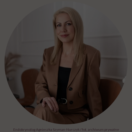
Endokrynolog Agnieszka Szyman-Nurczyk / fot. archiwum prywatne