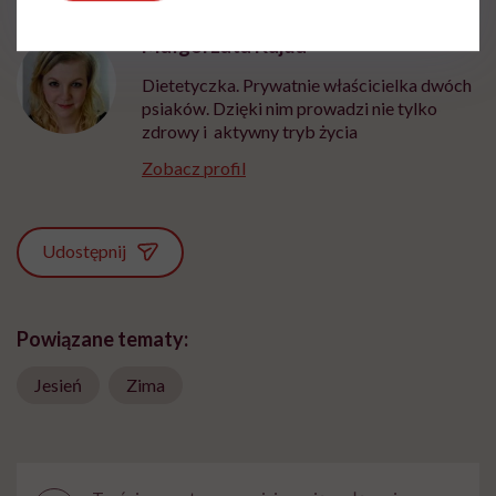
Małgorzata Kujda
Dietetyczka. Prywatnie właścicielka dwóch
psiaków. Dzięki nim prowadzi nie tylko
zdrowy i aktywny tryb życia
Zobacz profil
Udostępnij
Powiązane tematy:
Jesień
Zima