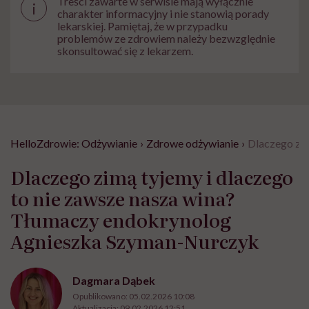
Treści zawarte w serwisie mają wyłącznie
i
charakter informacyjny i nie stanowią porady
lekarskiej. Pamiętaj, że w przypadku
problemów ze zdrowiem należy bezwzględnie
skonsultować się z lekarzem.
HelloZdrowie: Odżywianie
›
Zdrowe odżywianie
›
Dlaczego zi
Dlaczego zimą tyjemy i dlaczego
to nie zawsze nasza wina?
Tłumaczy endokrynolog
Agnieszka Szyman-Nurczyk
Dagmara Dąbek
Opublikowano:
05.02.2026 10:08
Aktualizacja:
09.02.2026 12:51