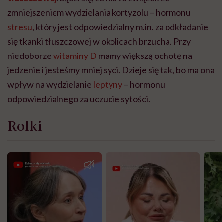
zmniejszeniem wydzielania kortyzolu – hormonu
stresu
, który jest odpowiedzialny m.in. za odkładanie
się tkanki tłuszczowej w okolicach brzucha. Przy
niedoborze
witaminy D
mamy większą ochotę na
jedzenie i jesteśmy mniej syci. Dzieje się tak, bo ma ona
wpływ na wydzielanie
leptyny
– hormonu
odpowiedzialnego za uczucie sytości.
Rolki