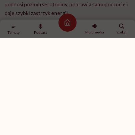
podnosi poziom serotoniny, poprawia samopoczucie i
daje szybki zastrzyk energii.
Strona główna
Zimą mechanizm ten działa kompensacyjnie wobec
Multimedia
Szukaj
Tematy
Podcast
obniżonego nastroju i zmęczenia. Zjawisko to ma
podłoże neurobiologiczne, a nie wyłącznie
behawioralne. Jednocześnie dochodzi do nasilenia
dopaminergicznej odpowiedzi nagrody na pokarmy
wysokowęglowodanowe.
Czy zimą rzeczywiście spowalnia metabolizm?
U większości dorosłych spoczynkowa przemiana
materii pozostaje względnie stała, a u części osób
może nawet nieznacznie wzrosnąć w odpowiedzi na
zimno, głównie w mechanizmie nasilonego