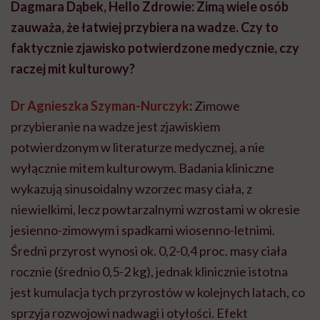
Dagmara Dąbek, Hello Zdrowie:
Zimą wiele osób
zauważa, że łatwiej przybiera na wadze. Czy to
faktycznie zjawisko potwierdzone medycznie, czy
raczej mit kulturowy?
Dr
Agnieszka Szyman-Nurczyk
:
Zimowe
przybieranie na wadze jest zjawiskiem
potwierdzonym w literaturze medycznej, a nie
wyłącznie mitem kulturowym. Badania kliniczne
wykazują sinusoidalny wzorzec masy ciała, z
niewielkimi, lecz powtarzalnymi wzrostami w okresie
jesienno-zimowym i spadkami wiosenno-letnimi.
Średni przyrost wynosi ok. 0,2-0,4 proc. masy ciała
rocznie (średnio 0,5-2 kg), jednak klinicznie istotna
jest kumulacja tych przyrostów w kolejnych latach, co
sprzyja rozwojowi nadwagi i otyłości. Efekt