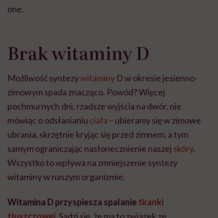
one.
Brak witaminy D
Możliwość syntezy
witaminy
D w okresie jesienno-
zimowym spada znacząco. Powód? Więcej
pochmurnych dni, rzadsze wyjścia na dwór, nie
mówiąc o odsłanianiu
ciała
– ubieramy się w zimowe
ubrania, skrzętnie kryjąc się przed zimnem, a tym
samym ograniczając nasłonecznienie naszej
skóry
.
Wszystko to wpływa na zmniejszenie syntezy
witaminy w naszym organizmie.
Witamina D przyspiesza spalanie
tkanki
tłuszczowej
. Sądzi się, że ma to związek ze