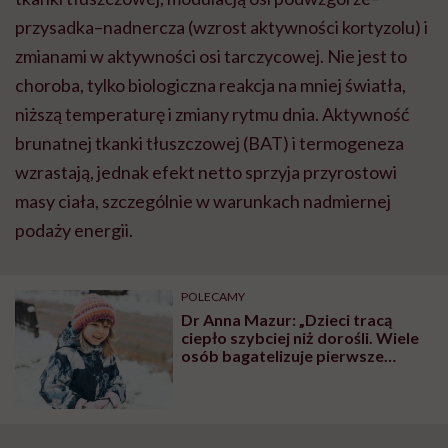
przysadka–nadnercza (wzrost aktywności kortyzolu) i
zmianami w aktywności osi tarczycowej. Nie jest to
choroba, tylko biologiczna reakcja na mniej światła,
niższą temperaturę i zmiany rytmu dnia. Aktywność
brunatnej tkanki tłuszczowej (BAT) i termogeneza
wzrastają, jednak efekt netto sprzyja przyrostowi
masy ciała, szczególnie w warunkach nadmiernej
podaży energii.
POLECAMY
Dr Anna Mazur: „Dzieci tracą
ciepło szybciej niż dorośli. Wiele
osób bagatelizuje pierwsze
objawy wychłodzenia i
odmrożeń”