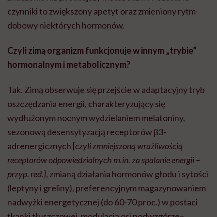
czynniki to zwiększony apetyt oraz zmieniony rytm
dobowy niektórych hormonów.
Czyli zimą organizm funkcjonuje w innym „trybie”
hormonalnym i metabolicznym?
Tak. Zimą obserwuje się przejście w adaptacyjny tryb
oszczędzania energii, charakteryzujący się
wydłużonym nocnym wydzielaniem melatoniny,
sezonową desensytyzacją receptorów β3-
adrenergicznych [
czyli zmniejszoną wrażliwością
receptorów odpowiedzialnych m.in. za spalanie energii –
przyp. red.]
, zmianą działania hormonów głodu i sytości
(leptyny i greliny), preferencyjnym magazynowaniem
nadwyżki energetycznej (do 60-70 proc.) w postaci
tkanki tłuszczowej, modulacją osi podwzgórze–