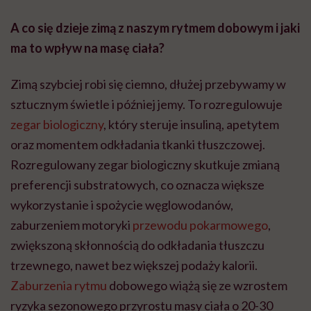
A co się dzieje zimą z naszym rytmem dobowym i jaki
ma to wpływ na masę ciała?
Zimą szybciej robi się ciemno, dłużej przebywamy w
sztucznym świetle i później jemy. To rozregulowuje
zegar biologiczny
, który steruje insuliną, apetytem
oraz momentem odkładania tkanki tłuszczowej.
Rozregulowany zegar biologiczny skutkuje zmianą
preferencji substratowych, co oznacza większe
wykorzystanie i spożycie węglowodanów,
zaburzeniem motoryki
przewodu pokarmowego
,
zwiększoną skłonnością do odkładania tłuszczu
trzewnego, nawet bez większej podaży kalorii.
Zaburzenia rytmu
dobowego wiążą się ze wzrostem
ryzyka sezonowego przyrostu masy ciała o 20-30