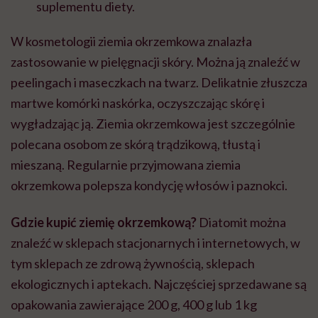
suplementu diety.
W kosmetologii ziemia okrzemkowa znalazła
zastosowanie w pielęgnacji skóry. Można ją znaleźć w
peelingach i maseczkach na twarz. Delikatnie złuszcza
martwe komórki naskórka, oczyszczając skórę i
wygładzając ją. Ziemia okrzemkowa jest szczególnie
polecana osobom ze skórą trądzikową, tłustą i
mieszaną. Regularnie przyjmowana ziemia
okrzemkowa polepsza kondycję włosów i paznokci.
Gdzie kupić ziemię okrzemkową?
Diatomit można
znaleźć w sklepach stacjonarnych i internetowych, w
tym sklepach ze zdrową żywnością, sklepach
ekologicznych i aptekach. Najczęściej sprzedawane są
opakowania zawierające 200 g, 400 g lub 1 kg