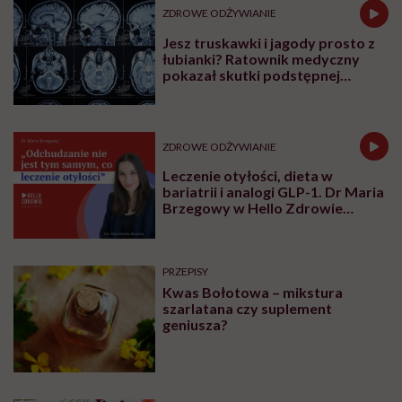
ZDROWE ODŻYWIANIE
Jesz truskawki i jagody prosto z
łubianki? Ratownik medyczny
pokazał skutki podstępnej
choroby niemytych owoców
ZDROWE ODŻYWIANIE
Leczenie otyłości, dieta w
bariatrii i analogi GLP-1. Dr Maria
Brzegowy w Hello Zdrowie
Podcasty
PRZEPISY
Kwas Bołotowa – mikstura
szarlatana czy suplement
geniusza?