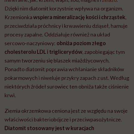
Dzięki nim diatomit korzystnie wpływa na organizm.
Krzemionka
wspiera mineralizację kości i chrząstek
,
przeciwdziała próchnicy i krwawieniu dziąseł, hamuje
procesy zapalne. Oddziałuje również na układ
sercowo-naczyniowy:
obniża poziom złego
cholesterolu LDL i triglicerydów
, zapobiegając tym
samym tworzeniu się blaszek miażdżycowych.
Ponadto diatomit poprawia wchłanianie składników
pokarmowych i niweluje przykry zapach z ust. Według
niektórych źródeł surowiec ten obniża także ciśnienie
krwi.
Ziemia okrzemkowa ceniona jest ze względu na swoje
właściwości bakteriobójcze i przeciwpasożytnicze.
Diatomit stosowany jest w kuracjach