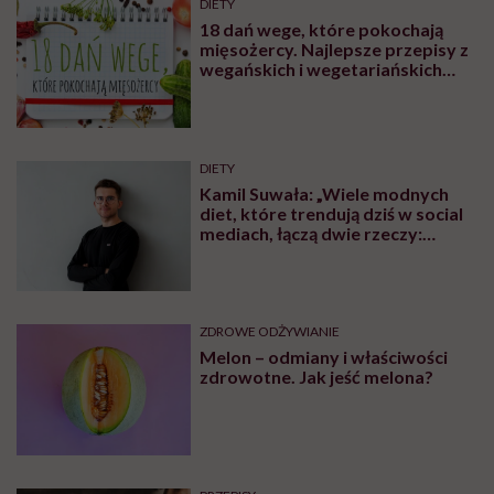
DIETY
18 dań wege, które pokochają
mięsożercy. Najlepsze przepisy z
wegańskich i wegetariańskich
blogów
DIETY
Kamil Suwała: „Wiele modnych
diet, które trendują dziś w social
mediach, łączą dwie rzeczy:
eliminacje i udziwnienia”
ZDROWE ODŻYWIANIE
Melon – odmiany i właściwości
zdrowotne. Jak jeść melona?