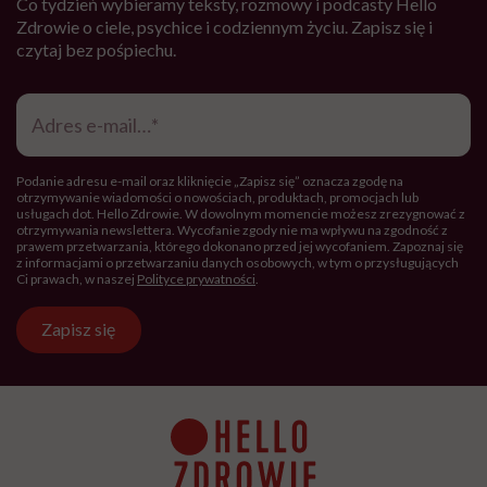
Co tydzień wybieramy teksty, rozmowy i podcasty Hello
Zdrowie o ciele, psychice i codziennym życiu. Zapisz się i
czytaj bez pośpiechu.
Adres
e-
mail
*
Podanie adresu e-mail oraz kliknięcie „Zapisz się” oznacza zgodę na
otrzymywanie wiadomości o nowościach, produktach, promocjach lub
usługach dot. Hello Zdrowie. W dowolnym momencie możesz zrezygnować z
otrzymywania newslettera. Wycofanie zgody nie ma wpływu na zgodność z
prawem przetwarzania, którego dokonano przed jej wycofaniem. Zapoznaj się
z informacjami o przetwarzaniu danych osobowych, w tym o przysługujących
Ci prawach, w naszej
Polityce prywatności
.
Zapisz się