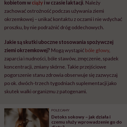
kobietom w
ciąży
i w czasie laktacji
. Należy
zachować ostrożność podczas używania ziemi
okrzemkowej – unikać kontaktu z oczami i nie wdychać
proszku, by nie podrażnić dróg oddechowych.
Jakie są skutki uboczne stosowania spożywczej
ziemi okrzemkowej?
Mogą wystąpić
bóle głowy
,
zaparcia i nudności, bóle stawów, zmęczenie, spadek
koncentracji, zmiany skórne. Takie przejściowe
pogorszenie stanu zdrowia obserwuje się zazwyczaj
po ok. dwóch-trzech tygodniach suplementacji jako
skutek walki organizmu z patogenami.
POLECAMY
Detoks sokowy – jak działa i
czemu służy wprowadzenie go do
diety?