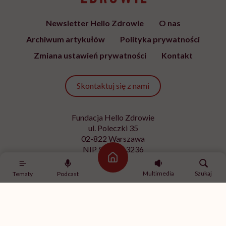
Newsletter Hello Zdrowie
O nas
Archiwum artykułów
Polityka prywatności
Zmiana ustawień prywatności
Kontakt
Skontaktuj się z nami
Fundacja Hello Zdrowie
ul. Poleczki 35
02-822 Warszawa
NIP 9512613236
Strona główna
Kontakt z redakcją
Multimedia
Szukaj
Tematy
Podcast
redakcja@hellozdrowie.pl
Dołącz do naszej społeczności