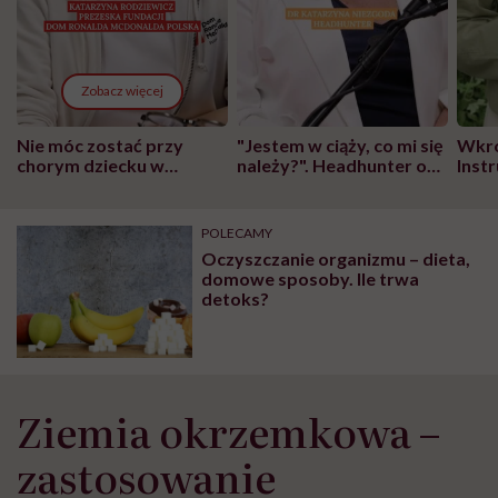
Zobacz więcej
Nie móc zostać przy
"Jestem w ciąży, co mi się
Wkró
chorym dziecku w
należy?". Headhunter o
Inst
szpitalu to tortura.
zmianie pokoleniowej u
atak
"Przeszkadzać w tym
kobiet w ciąży na rynku
wars
może chyba tylko
pracy
eksp
POLECAMY
głupota i brak
Oczyszczanie organizmu – dieta,
wyobraźni"
domowe sposoby. Ile trwa
detoks?
Ziemia okrzemkowa –
zastosowanie