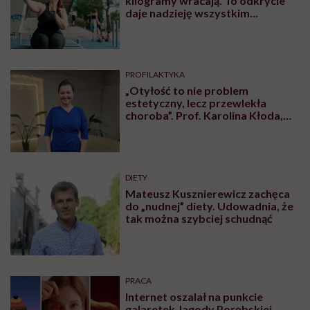
kilogramy wracają. To odkrycie
daje nadzieję wszystkim
walczącym z efektem jo-jo
PROFILAKTYKA
„Otyłość to nie problem
estetyczny, lecz przewlekła
choroba”. Prof. Karolina Kłoda,
która mierzy się z tym
schorzeniem, mówi pacjentom: to
nie wasza wina
DIETY
Mateusz Kusznierewicz zachęca
do „nudnej” diety. Udowadnia, że
tak można szybciej schudnąć
PRACA
Internet oszalał na punkcie
galaretek Jagody Porębskiej.