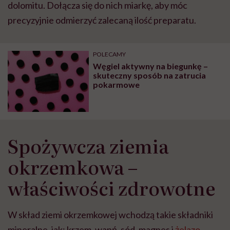
dolomitu. Dołącza się do nich miarkę, aby móc
precyzyjnie odmierzyć zalecaną ilość preparatu.
POLECAMY
Węgiel aktywny na biegunkę –
skuteczny sposób na zatrucia
pokarmowe
Spożywcza ziemia
okrzemkowa –
właściwości zdrowotne
W skład ziemi okrzemkowej wchodzą takie składniki
mineralne, jak: krzem, wapń, sód, magnes i
żelazo
.