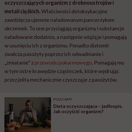
oczyszczających organizm z drobnoustrojów i
metali ciężkich.
Właściwości detoksykacyjne
zawdzięcza ujemnie naładowanym pancerzykom
okrzemek. To one przyciągają organizmy i substancje
naładowane dodatnio, a następnie wiążą je i pomagają
w usunięciu ich z organizmu. Ponadto diatomit
zwalcza pasożyty poprzez ich odwadnianie i
„zmiatanie” z
przewodu pokarmowego
. Pomagają mu
w tym ostre krawędzie cząsteczek, które wędrując
przez jelita mechanicznie czyszczą je z pasożytów.
POLECAMY
Dieta oczyszczająca – jadłospis.
Jak oczyścić organizm?