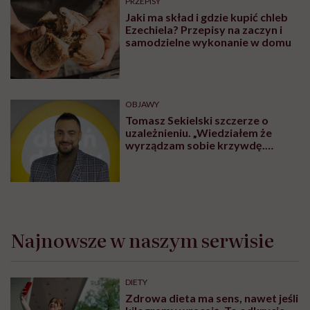
PRZEPISY
Jaki ma skład i gdzie kupić chleb
Ezechiela? Przepisy na zaczyn i
samodzielne wykonanie w domu
OBJAWY
Tomasz Sekielski szczerze o
uzależnieniu. „Wiedziałem że
wyrządzam sobie krzywdę.
Bałem się, że się już nie obudzę”
Najnowsze w naszym serwisie
DIETY
Zdrowa dieta ma sens, nawet jeśli