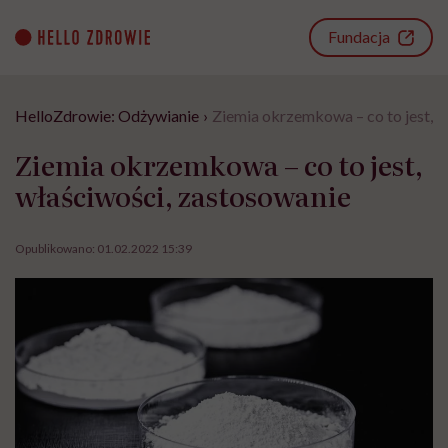
Go
to
Fundacja
content
HelloZdrowie: Odżywianie
›
Ziemia okrzemkowa – co to jest, 
Ziemia okrzemkowa – co to jest,
właściwości, zastosowanie
Opublikowano:
01.02.2022 15:39