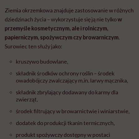
Ziemia okrzemkowa znajduje zastosowanie w różnych
dziedzinach życia – wykorzystuje się ją nie tylko
w
przemyśle kosmetycznym, ale i rolniczym,
papierniczym, spożywczym czy browarniczym
.
Surowiec ten służy jako:
kruszywo budowlane,
składnik środków ochrony roślin – środek
owadobójczy zwalczający m.in. larwy mącznika,
składnik zbrylający dodawany do karmy dla
zwierząt,
środek filtrujący w browarnictwie i winiarstwie,
dodatek do produkcji tkanin termicznych,
produkt spożywczy dostępny w postaci