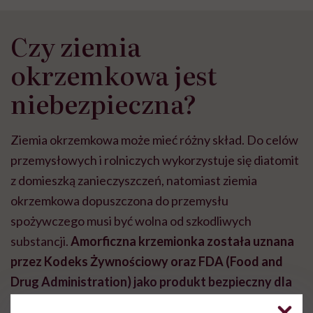
Czy ziemia
okrzemkowa jest
niebezpieczna?
Ziemia okrzemkowa może mieć różny skład. Do celów
przemysłowych i rolniczych wykorzystuje się diatomit
z domieszką zanieczyszczeń, natomiast ziemia
okrzemkowa dopuszczona do przemysłu
spożywczego musi być wolna od szkodliwych
substancji.
Amorficzna krzemionka została uznana
przez Kodeks Żywnościowy oraz FDA (Food and
Drug Administration) jako produkt bezpieczny dla
zdrowia.