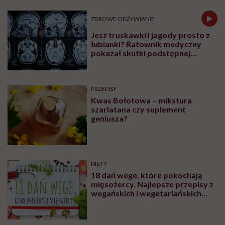
ZDROWE ODŻYWIANIE
Jesz truskawki i jagody prosto z
łubianki? Ratownik medyczny
pokazał skutki podstępnej
choroby niemytych owoców
PRZEPISY
Kwas Bołotowa – mikstura
szarlatana czy suplement
geniusza?
DIETY
18 dań wege, które pokochają
mięsożercy. Najlepsze przepisy z
wegańskich i wegetariańskich
blogów