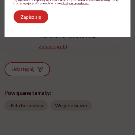
o przysługujących Ci prawach, w naszej
Polityce prywatności
.
Marta Dragan
Zapisz się
Z czytania, gadania i pisania uczyniła
sposób na życie. Pracowała w Wirtualnej
Polsce i TVN. W Hello Zdrowie jest
dziennikarką i wydawczynią
Zobacz profil
Udostępnij
Powiązane tematy:
dieta bezmięsna
Wegetarianizm