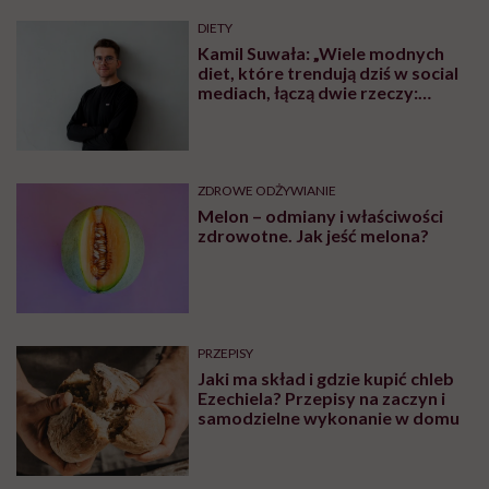
DIETY
Kamil Suwała: „Wiele modnych
diet, które trendują dziś w social
mediach, łączą dwie rzeczy:
eliminacje i udziwnienia”
ZDROWE ODŻYWIANIE
Melon – odmiany i właściwości
zdrowotne. Jak jeść melona?
PRZEPISY
Jaki ma skład i gdzie kupić chleb
Ezechiela? Przepisy na zaczyn i
samodzielne wykonanie w domu