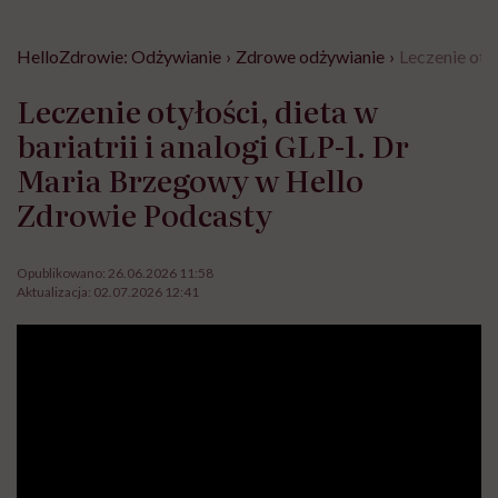
HelloZdrowie: Odżywianie
›
Zdrowe odżywianie
›
Leczenie oty
Leczenie otyłości, dieta w
bariatrii i analogi GLP-1. Dr
Maria Brzegowy w Hello
Zdrowie Podcasty
Opublikowano:
26.06.2026 11:58
Aktualizacja:
02.07.2026 12:41