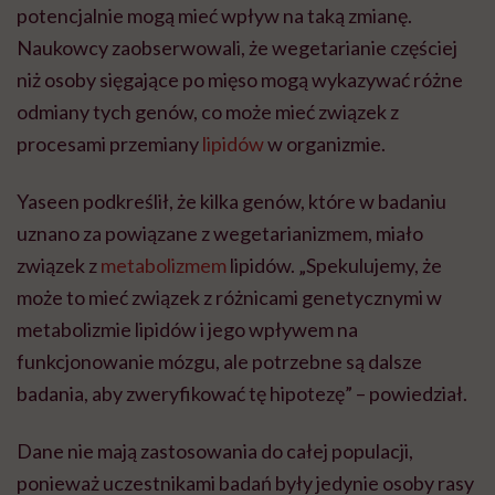
potencjalnie mogą mieć wpływ na taką zmianę.
Naukowcy zaobserwowali, że wegetarianie częściej
niż osoby sięgające po mięso mogą wykazywać różne
odmiany tych genów, co może mieć związek z
procesami przemiany
lipidów
w organizmie.
Yaseen podkreślił, że kilka genów, które w badaniu
uznano za powiązane z wegetarianizmem, miało
związek z
metabolizmem
lipidów. „Spekulujemy, że
może to mieć związek z różnicami genetycznymi w
metabolizmie lipidów i jego wpływem na
funkcjonowanie mózgu, ale potrzebne są dalsze
badania, aby zweryfikować tę hipotezę” – powiedział.
Dane nie mają zastosowania do całej populacji,
ponieważ uczestnikami badań były jedynie osoby rasy