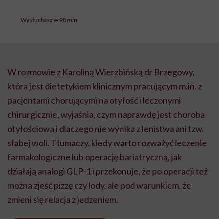
Wysłuchasz w 98 min
W rozmowie z Karoliną Wierzbińską dr Brzegowy,
która jest dietetykiem klinicznym pracującym m.in. z
pacjentami chorującymi na otyłość i leczonymi
chirurgicznie, wyjaśnia, czym naprawdę jest choroba
otyłościowa i dlaczego nie wynika z lenistwa ani tzw.
słabej woli. Tłumaczy, kiedy warto rozważyć leczenie
farmakologiczne lub operację bariatryczną, jak
działają analogi GLP-1 i przekonuje, że po operacji też
można zjeść pizzę czy lody, ale pod warunkiem, że
zmieni się relacja z jedzeniem.