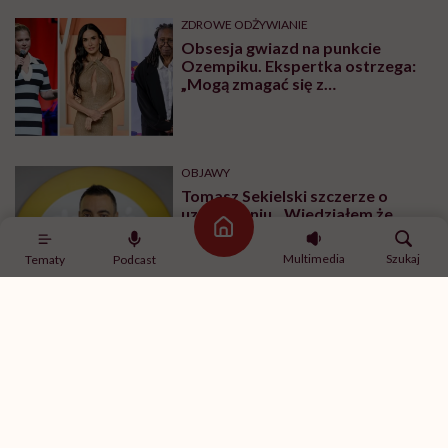
ZDROWE ODŻYWIANIE
Obsesja gwiazd na punkcie
Ozempiku. Ekspertka ostrzega:
„Mogą zmagać się z
długotrwałymi problemami”
OBJAWY
Tomasz Sekielski szczerze o
uzależnieniu. „Wiedziałem że
wyrządzam sobie krzywdę.
Strona główna
Bałem się, że się już nie obudzę”
Multimedia
Szukaj
Tematy
Podcast
Najnowsze w naszym serwisie
DIETY