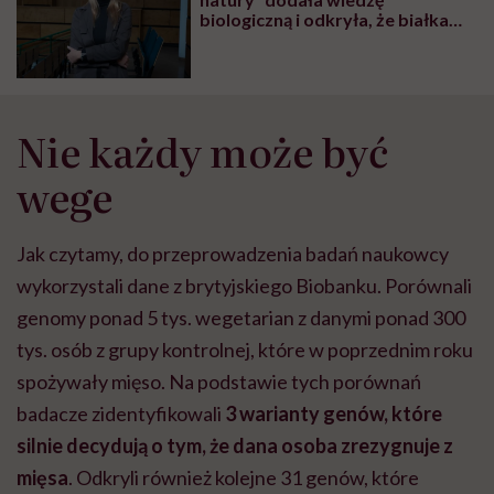
biologiczną i odkryła, że białka
pasożytów mogą nas leczyć.
Rozmowa z Katarzyną Donskow-
Łysoniewską
Nie każdy może być
wege
Jak czytamy, do przeprowadzenia badań naukowcy
wykorzystali dane z brytyjskiego Biobanku. Porównali
genomy ponad 5 tys. wegetarian z danymi ponad 300
tys. osób z grupy kontrolnej, które w poprzednim roku
spożywały mięso. Na podstawie tych porównań
badacze zidentyfikowali
3 warianty genów, które
silnie decydują o tym, że dana osoba zrezygnuje z
mięsa
. Odkryli również kolejne 31 genów, które