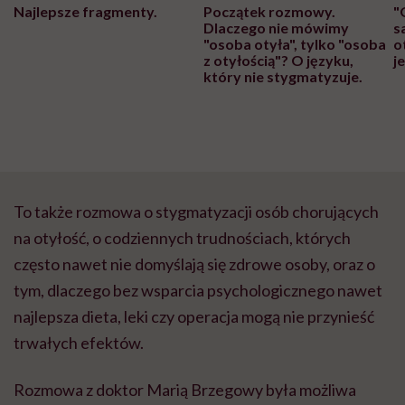
Najlepsze fragmenty.
Początek rozmowy.
"
Dlaczego nie mówimy
s
"osoba otyła", tylko "osoba
o
z otyłością"? O języku,
j
który nie stygmatyzuje.
To także rozmowa o stygmatyzacji osób chorujących
na otyłość, o codziennych trudnościach, których
często nawet nie domyślają się zdrowe osoby, oraz o
tym, dlaczego bez wsparcia psychologicznego nawet
najlepsza dieta, leki czy operacja mogą nie przynieść
trwałych efektów.
Rozmowa z doktor Marią Brzegowy była możliwa