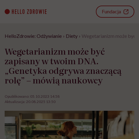
Go
to
Fundacja
content
HelloZdrowie: Odżywianie
›
Diety
›
Wegetarianizm może być z
Wegetarianizm może być
zapisany w twoim DNA.
„Genetyka odgrywa znaczącą
rolę” – mówią naukowcy
Opublikowano:
05.10.2023 14:58
Aktualizacja:
20.08.2025 13:50