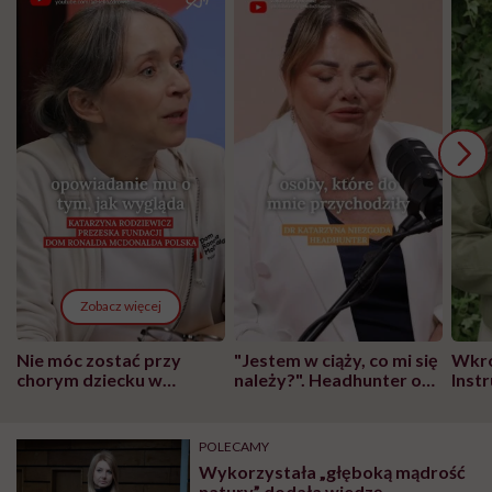
Zobacz więcej
Nie móc zostać przy
"Jestem w ciąży, co mi się
Wkró
chorym dziecku w
należy?". Headhunter o
Inst
szpitalu to tortura.
zmianie pokoleniowej u
atak
"Przeszkadzać w tym
kobiet w ciąży na rynku
wars
może chyba tylko
pracy
eksp
POLECAMY
głupota i brak
Wykorzystała „głęboką mądrość
wyobraźni"
natury” dodała wiedzę