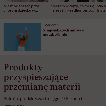
Nie móc zostać przy
"Jestem w ciąży, co mi się
Wkró
chorym dziecku w
należy?". Headhunter o
Inst
szpitalu to tortura.
zmianie pokoleniowej u
atak
"Przeszkadzać w tym
kobiet w ciąży na rynku
wars
może chyba tylko
pracy
eksp
POLECAMY
głupota i brak
5 największych mitów o
wyobraźni"
metabolizmie
Produkty
przyspieszające
przemianę materii
Po które produkty warto sięgnąć? Eksperci
wymieniają: