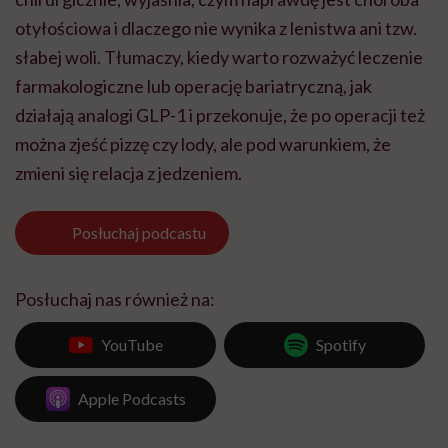
otyłościowa i dlaczego nie wynika z lenistwa ani tzw.
słabej woli. Tłumaczy, kiedy warto rozważyć leczenie
farmakologiczne lub operację bariatryczną, jak
działają analogi GLP-1 i przekonuje, że po operacji też
można zjeść pizzę czy lody, ale pod warunkiem, że
zmieni się relacja z jedzeniem.
Posłuchaj
podcastu
Posłuchaj nas również na:
YouTube
Spotify
Apple Podcasts