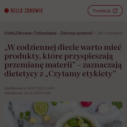
Go
to
Fundacja
content
HelloZdrowie: Odżywianie
›
Zdrowa żywność
›
„W codziennej d
„W codziennej diecie warto mieć
produkty, które przyspieszają
przemianę materii” – zaznaczają
dietetycy z „Czytamy etykiety”
Opublikowano:
05.07.2021 14:25
Aktualizacja:
16.11.2023 14:05