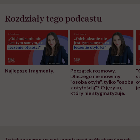
Rozdziały tego podcastu
Najlepsze fragmenty.
Początek rozmowy.
"
Dlaczego nie mówimy
s
"osoba otyła", tylko "osoba
o
z otyłością"? O języku,
j
który nie stygmatyzuje.
To także rozmowa o stygmatyzacji osób chorujących