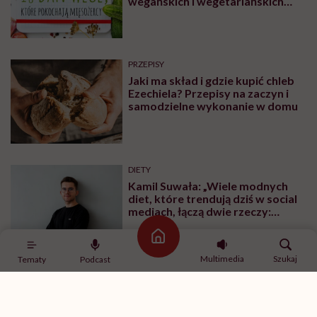
wegańskich i wegetariańskich
blogów
PRZEPISY
Jaki ma skład i gdzie kupić chleb
Ezechiela? Przepisy na zaczyn i
samodzielne wykonanie w domu
DIETY
Kamil Suwała: „Wiele modnych
diet, które trendują dziś w social
mediach, łączą dwie rzeczy:
eliminacje i udziwnienia”
Strona główna
Multimedia
Szukaj
Tematy
Podcast
DIETY
Zdrowa dieta ma sens, nawet jeśli
kilogramy wracają. To odkrycie
daje nadzieję wszystkim