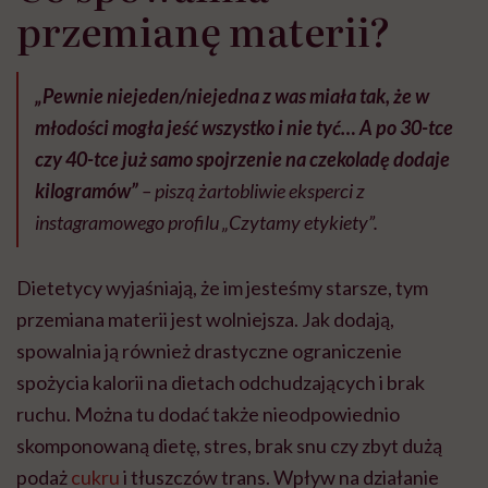
przemianę materii?
„Pewnie niejeden/niejedna z was miała tak, że w
młodości mogła jeść wszystko i nie tyć… A po 30-tce
czy 40-tce już samo spojrzenie na czekoladę dodaje
kilogramów”
– piszą żartobliwie eksperci z
instagramowego profilu „Czytamy etykiety”.
Dietetycy wyjaśniają, że im jesteśmy starsze, tym
przemiana materii jest wolniejsza. Jak dodają,
spowalnia ją również drastyczne ograniczenie
spożycia kalorii na dietach odchudzających i brak
ruchu. Można tu dodać także nieodpowiednio
skomponowaną dietę, stres, brak snu czy zbyt dużą
podaż
cukru
i tłuszczów trans. Wpływ na działanie