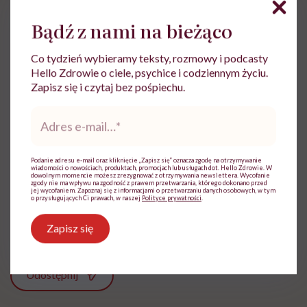
Bądź z nami na bieżąco
Co tydzień wybieramy teksty, rozmowy i podcasty
Hello Zdrowie o ciele, psychice i codziennym życiu.
Zapisz się i czytaj bez pośpiechu.
Adres
e-
Ewa Wojciechowska
mail
*
Dziennikarka, filolożka, politolożka,
Podanie adresu e-mail oraz kliknięcie „Zapisz się” oznacza zgodę na otrzymywanie
wiadomości o nowościach, produktach, promocjach lub usługach dot. Hello Zdrowie. W
reportażystka. Pisze, od kiedy pamięta, a w
dowolnym momencie możesz zrezygnować z otrzymywania newslettera. Wycofanie
zgody nie ma wpływu na zgodność z prawem przetwarzania, którego dokonano przed
międzyczasie lubi słuchać i obserwować
jej wycofaniem. Zapoznaj się z informacjami o przetwarzaniu danych osobowych, w tym
innych
o przysługujących Ci prawach, w naszej
Polityce prywatności
.
Zobacz profil
Zapisz się
Udostępnij