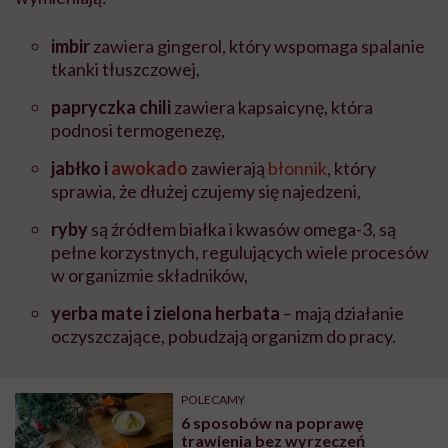
imbir
zawiera gingerol, który wspomaga spalanie
tkanki tłuszczowej,
papryczka chili
zawiera kapsaicynę, która
podnosi termogenezę,
jabłko i
awokado
zawierają
błonnik
, który
sprawia, że dłużej czujemy się najedzeni,
ryby
są źródłem białka i kwasów omega-3, są
pełne korzystnych, regulujących wiele procesów
w organizmie składników,
yerba mate i zielona herbata
– mają działanie
oczyszczające, pobudzają organizm do pracy.
POLECAMY
6 sposobów na poprawę
trawienia bez wyrzeczeń