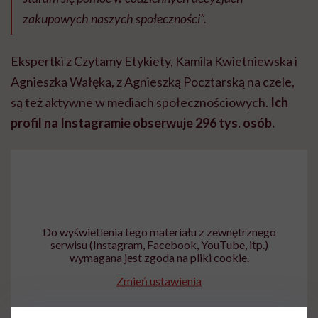
zakupowych naszych społeczności”.
Ekspertki z Czytamy Etykiety, Kamila Kwietniewska i
Agnieszka Wałęka, z Agnieszką Pocztarską na czele,
są też aktywne w mediach społecznościowych.
Ich
profil na Instagramie obserwuje 296 tys. osób.
Do wyświetlenia tego materiału z zewnętrznego
serwisu (Instagram, Facebook, YouTube, itp.)
wymagana jest zgoda na pliki cookie.
Zmień ustawienia