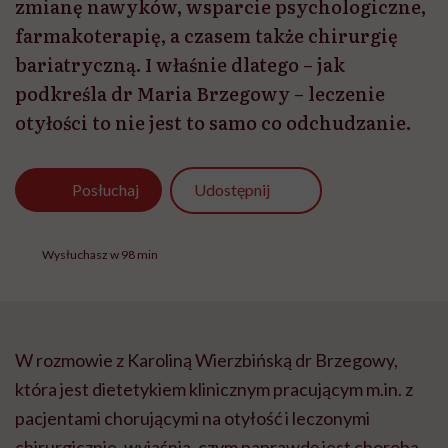
zmianę nawyków, wsparcie psychologiczne,
farmakoterapię, a czasem także chirurgię
bariatryczną. I właśnie dlatego – jak
podkreśla dr Maria Brzegowy – leczenie
otyłości to nie jest to samo co odchudzanie.
Udostępnij
Posłuchaj
Wysłuchasz w 98 min
W rozmowie z Karoliną Wierzbińską dr Brzegowy,
która jest dietetykiem klinicznym pracującym m.in. z
pacjentami chorującymi na otyłość i leczonymi
chirurgicznie, wyjaśnia, czym naprawdę jest choroba