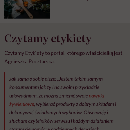
Czytamy etykiety
Czytamy Etykiety to portal, którego właścicielką jest
Agnieszka Pocztarska.
Jak sama o sobie pisze:
„Jestem takim samym
konsumentem jak ty i na swoim przykładzie
udowadniam, że można zmienić swoje
nawyki
żywieniowe
, wybierać produkty z dobrym składem i
dokonywać świadomych wyborów. Obserwuję i
słucham czytelników serwisu i każdym działaniem
staram się pomóc w codziennych decyzjach