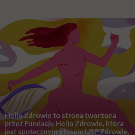
Dr Brzegowy: Ruch body positive zrobił wiele
dobrego, ale zrobił też trochę zamieszania
Nie każda osoba chorująca na otyłość ma długą
listę chorób współistniejących. "Moim
najcięższym pacjentem był pan, który ważył 350
kg"