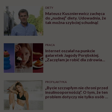
Początek rozmowy. Dlaczego nie mówimy "osoba
otyła", tylko "osoba z otyłością"? O języku, który
nie stygmatyzuje.
"Odchudzanie nie jest tym samym, co leczenie
otyłości". Czym naprawdę jest choroba
otyłościowa?