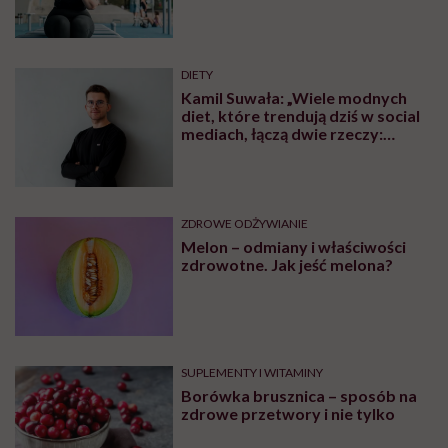
która jest dietetykiem klinicznym pracującym m.in. z
pacjentami chorującymi na otyłość i leczonymi
chirurgicznie, wyjaśnia, czym naprawdę jest choroba
otyłościowa i dlaczego nie wynika z lenistwa ani tzw.
słabej woli. Tłumaczy, kiedy warto rozważyć leczenie
farmakologiczne lub operację bariatryczną, jak
działają analogi GLP-1 i przekonuje, że po operacji też
można zjeść pizzę czy lody, ale pod warunkiem, że
zmieni się relacja z jedzeniem.
Posłuchaj
podcastu
Posłuchaj nas również na:
YouTube
Spotify