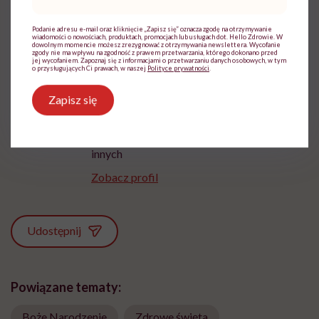
mail
*
Podanie adresu e-mail oraz kliknięcie „Zapisz się” oznacza zgodę na otrzymywanie
wiadomości o nowościach, produktach, promocjach lub usługach dot. Hello Zdrowie. W
dowolnym momencie możesz zrezygnować z otrzymywania newslettera. Wycofanie
zgody nie ma wpływu na zgodność z prawem przetwarzania, którego dokonano przed
jej wycofaniem. Zapoznaj się z informacjami o przetwarzaniu danych osobowych, w tym
o przysługujących Ci prawach, w naszej
Polityce prywatności
.
Ewa Wojciechowska
Zapisz się
Dziennikarka, filolożka, politolożka,
reportażystka. Pisze, od kiedy pamięta, a w
międzyczasie lubi słuchać i obserwować
innych
Zobacz profil
Udostępnij
Powiązane tematy:
Boże Narodzenie
Zdrowe święta