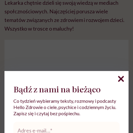
Lekarka chętnie dzieli się swoją wiedzą w mediach
społcznościowych. Najczęściej porusza wiele
tematów związanych ze zdrowiem i rozwojem dzieci.
Wszystko w trosce o maluchy!
Do wyświetlenia tego materiału z zewnętrznego
serwisu (Instagram, Facebook, YouTube, itp.)
wymagana jest zgoda na pliki cookie.
Bądź z nami na bieżąco
Zmień ustawienia
Co tydzień wybieramy teksty, rozmowy i podcasty
Hello Zdrowie o ciele, psychice i codziennym życiu.
Zapisz się i czytaj bez pośpiechu.
Adres
e-