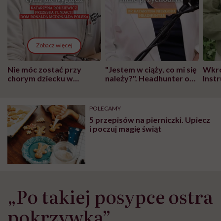
Zobacz więcej
Nie móc zostać przy
"Jestem w ciąży, co mi się
Wkró
chorym dziecku w
należy?". Headhunter o
Inst
szpitalu to tortura.
zmianie pokoleniowej u
atak
"Przeszkadzać w tym
kobiet w ciąży na rynku
wars
może chyba tylko
pracy
eksp
POLECAMY
głupota i brak
5 przepisów na pierniczki. Upiecz
wyobraźni"
i poczuj magię świąt
„Po takiej posypce ostra
pokrzywka”