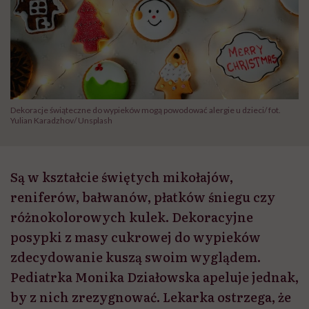
Dekoracje świąteczne do wypieków mogą powodować alergie u dzieci/ fot.
Yulian Karadzhov/ Unsplash
Są w kształcie świętych mikołajów,
reniferów, bałwanów, płatków śniegu czy
różnokolorowych kulek. Dekoracyjne
posypki z masy cukrowej do wypieków
zdecydowanie kuszą swoim wyglądem.
Pediatrka Monika Działowska apeluje jednak,
by z nich zrezygnować. Lekarka ostrzega, że