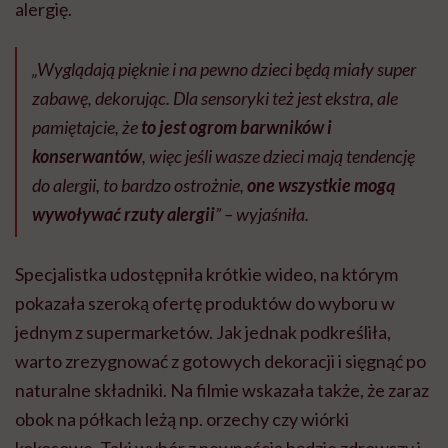
alergię.
„Wyglądają pięknie i na pewno dzieci będą miały super
zabawę, dekorując. Dla sensoryki też jest ekstra, ale
pamiętajcie, że
to jest ogrom barwników i
konserwantów
, więc jeśli wasze dzieci mają tendencję
do alergii, to bardzo ostrożnie,
one wszystkie mogą
wywoływać rzuty alergii
” – wyjaśniła.
Specjalistka udostępniła krótkie wideo, na którym
pokazała szeroką ofertę produktów do wyboru w
jednym z supermarketów. Jak jednak podkreśliła,
warto zrezygnować z gotowych dekoracji i sięgnąć po
naturalne składniki. Na filmie wskazała także, że zaraz
obok na półkach leżą np. orzechy czy wiórki