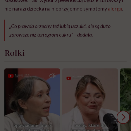
kokosowe. Taki wybór z pewnością będzie zdrowszy i
nie narazi dziecka na nieprzyjemne symptomy
alergii
.
„Co prawda orzechy też lubią uczulić, ale są dużo
zdrowsze niż ten ogrom cukru” – dodała.
Rolki