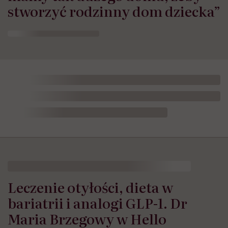
stworzyć rodzinny dom dziecka”
HelloZdrowie: Odżywianie
›
Zdrowe odżywianie
›
Leczenie oty
Leczenie otyłości, dieta w
bariatrii i analogi GLP-1. Dr
Maria Brzegowy w Hello