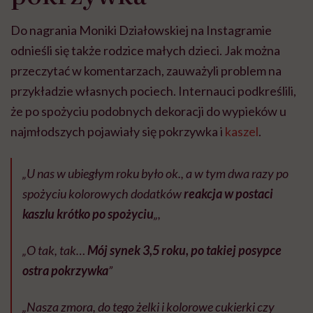
Do nagrania Moniki Działowskiej na Instagramie
odnieśli się także rodzice małych dzieci. Jak można
przeczytać w komentarzach, zauważyli problem na
przykładzie własnych pociech. Internauci podkreślili,
że po spożyciu podobnych dekoracji do wypieków u
najmłodszych pojawiały się pokrzywka i
kaszel
.
„U nas w ubiegłym roku było ok., a w tym dwa razy po
spożyciu kolorowych dodatków
reakcja w postaci
kaszlu krótko po spożyciu
„,
„O tak, tak…
Mój synek 3,5 roku, po takiej posypce
ostra pokrzywka
”
„Nasza zmora, do tego żelki i kolorowe cukierki czy