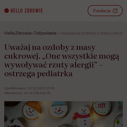
Go
to
Fundacja
content
HelloZdrowie: Odżywianie
›
Uważaj na ozdoby z masy cukrowej
Uważaj na ozdoby z masy
cukrowej. „One wszystkie mogą
wywoływać rzuty alergii” –
ostrzega pediatrka
Opublikowano:
13.12.2023 15:01
Aktualizacja:
11.12.2024 12:45