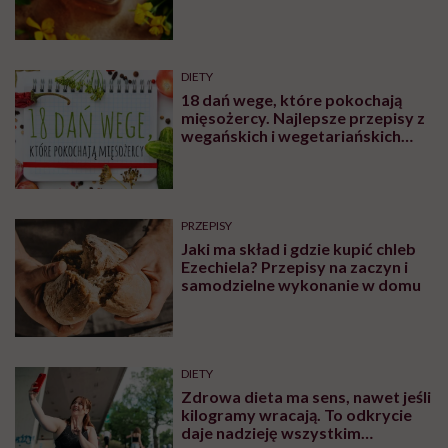
więcej niż dieta i dążenie do utraty
kilogramów. To proces, który obejmuje
zmianę nawyków, wsparcie psychologiczne,
farmakoterapię, a czasem także chirurgię
bariatryczną. I właśnie dlatego – jak
podkreśla dr Maria Brzegowy – leczenie
otyłości to nie jest to samo co odchudzanie.
Udostępnij
Posłuchaj
Wysłuchasz w 98 min
W rozmowie z Karoliną Wierzbińską dr Brzegowy,