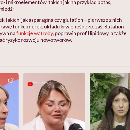
- i mikroelementów, takich jak na przykład potas,
 miedź;
k takich, jak asparagina czy glutation – pierwsze z nich
awę funkcji nerek, układu krwionośnego, zaś glutation
ływa na
funkcje wątroby
, poprawia profil lipidowy, a także
ać ryzyko rozwoju nowotworów.