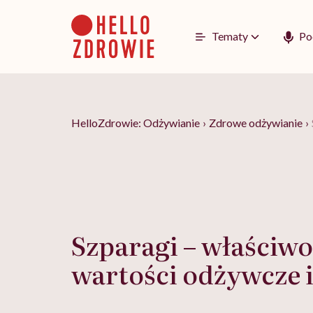
Go
to
content
Tematy
Po
HelloZdrowie: Odżywianie
›
Zdrowe odżywianie
›
Szparagi – właściwo
wartości odżywcze i