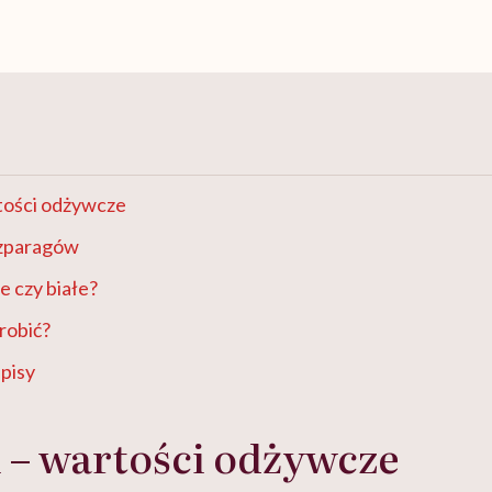
tości odżywcze
szparagów
e czy białe?
zrobić?
episy
 – wartości odżywcze