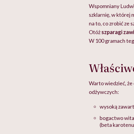
Wspomniany Ludwik 
szklarnię, w której
na to, co zrobić ze
Otóż
szparagi zawi
W 100 gramach tego
Właściw
Warto wiedzieć, że 
odżywczych:
wysoką zawar
bogactwo witam
(beta karotenu