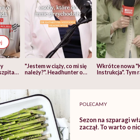
j
zy
"Jestem w ciąży, co mi się
Wkrótce nowa "
szpitalu
należy?". Headhunter o
Instrukcja". Tym 
szkadzać
zmianie pokoleniowej u
atakach paniki. Z
tylko
kobiet w ciąży na rynku
warsztat pacjen
braźni"
pracy
ekspercki
POLECAMY
Sezon na szparagi wła
zaczął. To warto o ni