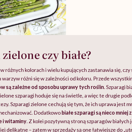
 zielone czy białe?
w różnych kolorach i wielu kupujących zastanawia się, czy
warzyw różni się w zależności od koloru. Przede wszystki
w są zależne od sposobu uprawy tych roślin
. Szparagi b
zielone szparagi hoduje się na świetle, a więc te drugie po
zy. Szparagi zielone cechują się tym, że ich uprawa jest 
 zmechanizować. Dodatkowo
białe szparagi są nieco mniej
e i witaminy
. Z kolei pozytywną stroną szparagów białych je
niej delikatne – zatem w sprzedaży są one łatwiejsze do „ut