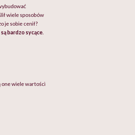
u wybudować
ślił wiele sposobów
o je sobie cenił?
o są bardzo sycące
.
ą one wiele wartości