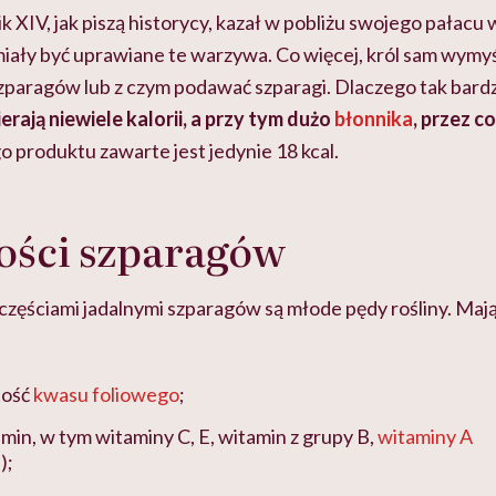
XIV, jak piszą historycy, kazał w pobliżu swojego pałac
 miały być uprawiane te warzywa. Co więcej, król sam wymy
 szparagów lub z czym podawać szparagi. Dlaczego tak bardz
erają niewiele kalorii, a przy tym dużo
błonnika
, przez c
 produktu zawarte jest jedynie 18 kcal.
ości szparagów
częściami jadalnymi szparagów są młode pędy rośliny. Maj
tość
kwasu foliowego
;
in, w tym witaminy C, E, witamin z grupy B,
witaminy A
);