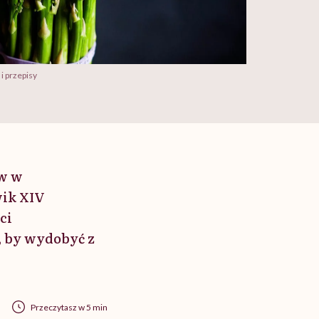
i przepisy
ów w
wik XIV
ci
, by wydobyć z
Przeczytasz w 5 min