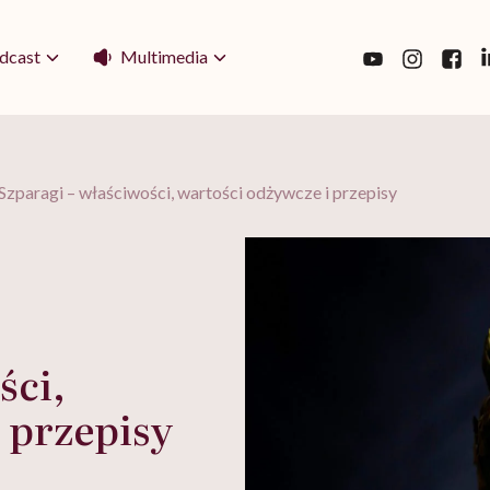
Multimedia
dcast
Szparagi – właściwości, wartości odżywcze i przepisy
ści,
 przepisy