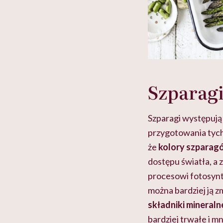
Szparagi
Szparagi występują 
przygotowania tych 
że
kolory szparagó
dostępu światła, a 
procesowi fotosynte
można bardziej ją
składniki mineraln
bardziej trwałe i m