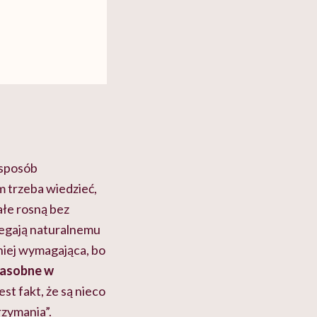
 sposób
m trzeba wiedzieć,
iałe rosną bez
dlegają naturalnemu
mniej wymagająca, bo
 zasobne w
st fakt, że są nieco
rzymania”.