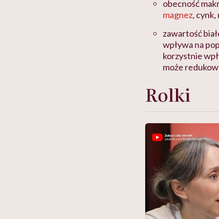
obecność makro
magnez
, cynk,
zawartość białe
wpływa na popr
korzystnie wp
może redukow
Rolki