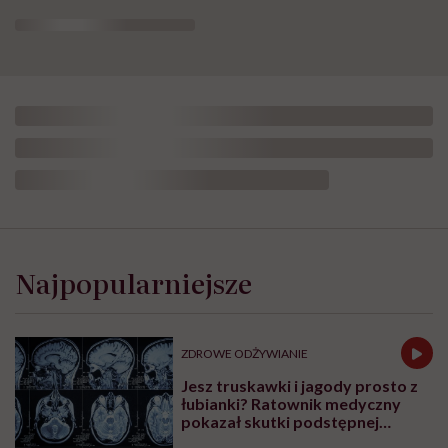
„Opieka
skoncentrowana
na
Najpopularniejsze
rodzinie
to
jest
coś,
ZDROWE ODŻYWIANIE
bez
czego
Jesz truskawki i jagody prosto z
współczesna
łubianki? Ratownik medyczny
medycyna
pokazał skutki podstępnej
sobie
choroby niemytych owoców