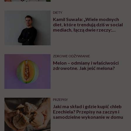
DIETY
Kamil Suwała: „Wiele modnych
diet, które trendują dziś w social
mediach, łączą dwie rzeczy:
eliminacje i udziwnienia”
ZDROWE ODŻYWIANIE
Melon – odmiany i właściwości
zdrowotne. Jak jeść melona?
PRZEPISY
Jaki ma skład i gdzie kupić chleb
Ezechiela? Przepisy na zaczyn i
samodzielne wykonanie w domu