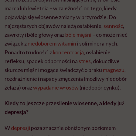
marca lub kwietnia – w zależności od tego, kiedy
pojawiają się wiosenne zmiany w przyrodzie. Do
najczęstszych objawów należą osłabienie,
senność
,
zawroty i bóle głowy oraz
bóle mięśni
– co może mieć
związek z
niedoborem witamin
i soli mineralnych.
Ponadto trudności z
koncentracją
, osłabienie
refleksu, spadek odporności na
stres
, dokuczliwe
skurcze mięśni mogące świadczyć o braku
magnezu
,
rozdrażnienie i napady zmęczenia (możliwy niedobór
żelaza) oraz
wypadanie włosów
(niedobór cynku).
Kiedy to jeszcze przesilenie wiosenne, a kiedy już
depresja?
W
depresji
poza znacznie obniżonym poziomem