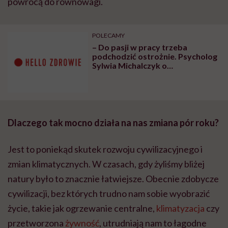
powrócą do równowagi.
POLECAMY
– Do pasji w pracy trzeba
podchodzić ostrożnie. Psycholog
Sylwia Michalczyk o
pracoholiźmie
Dlaczego tak mocno działa na nas zmiana pór roku?
Jest to poniekąd skutek rozwoju cywilizacyjnego i
zmian klimatycznych. W czasach, gdy żyliśmy bliżej
natury było to znacznie łatwiejsze. Obecnie zdobycze
cywilizacji, bez których trudno nam sobie wyobrazić
życie, takie jak ogrzewanie centralne,
klimatyzacja
czy
przetworzona
żywność
, utrudniają nam to łagodne