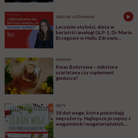
nie
poradzi”
ZDROWE ODŻYWIANIE
Leczenie otyłości, dieta w
bariatrii i analogi GLP-1. Dr Maria
Brzegowy w Hello Zdrowie
Podcasty
PRZEPISY
Kwas Bołotowa – mikstura
szarlatana czy suplement
geniusza?
DIETY
18 dań wege, które pokochają
mięsożercy. Najlepsze przepisy z
wegańskich i wegetariańskich
blogów