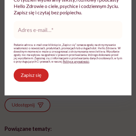
Hello Zdrowie o ciele, psychice i codziennym życiu.
Zapisz się i czytaj bez pośpiechu.
Adres
e-
mail
*
Marta Dragan
Podanie adresu e-mail oraz kliknięcie „Zapisz się” oznacza zgodę na otrzymywanie
wiadomości o nowościach, produktach, promocjach lub usługach dot. Hello Zdrowie. W
dowolnym momencie możesz zrezygnować z otrzymywania newslettera. Wycofanie
Z czytania, gadania i pisania uczyniła
zgody nie ma wpływu na zgodność z prawem przetwarzania, którego dokonano przed
sposób na życie. Pracowała w Wirtualnej
jej wycofaniem. Zapoznaj się z informacjami o przetwarzaniu danych osobowych, w tym
o przysługujących Ci prawach, w naszej
Polityce prywatności
.
Polsce i TVN. W Hello Zdrowie jest
dziennikarką i wydawczynią
Zapisz się
Zobacz profil
Udostępnij
Powiązane tematy: