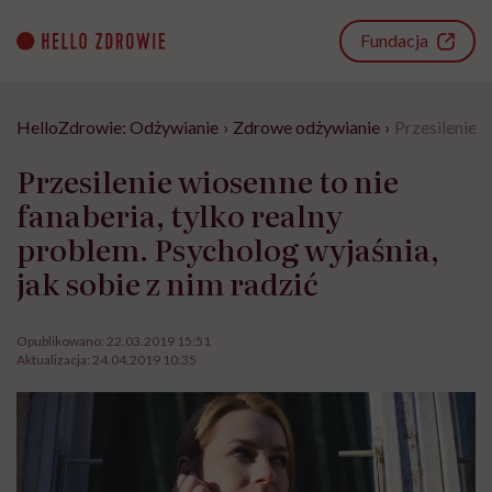
Go
to
Fundacja
content
HelloZdrowie: Odżywianie
›
Zdrowe odżywianie
›
Przesilenie w
Przesilenie wiosenne to nie
fanaberia, tylko realny
problem. Psycholog wyjaśnia,
jak sobie z nim radzić
Opublikowano:
22.03.2019 15:51
Aktualizacja:
24.04.2019 10:35