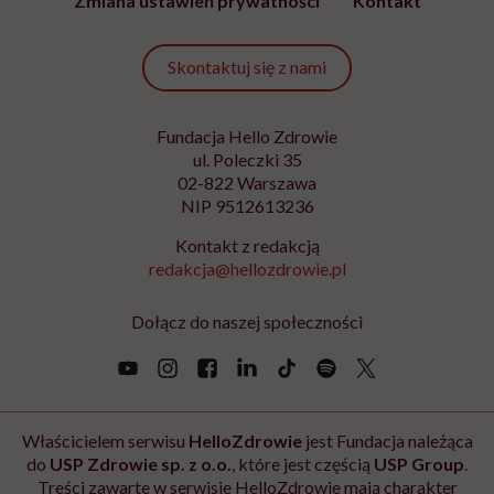
Zmiana ustawień prywatności
Kontakt
Skontaktuj się z nami
Fundacja Hello Zdrowie
ul. Poleczki 35
02-822 Warszawa
NIP 9512613236
Kontakt z redakcją
redakcja@hellozdrowie.pl
Dołącz do naszej społeczności
Właścicielem serwisu
HelloZdrowie
jest Fundacja należąca
do
USP Zdrowie sp. z o.o.
, które jest częścią
USP Group
.
Treści zawarte w serwisie HelloZdrowie mają charakter