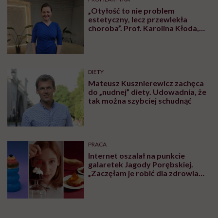
„Otyłość to nie problem
estetyczny, lecz przewlekła
choroba”. Prof. Karolina Kłoda,
która mierzy się z tym
schorzeniem, mówi pacjentom: to
nie wasza wina
DIETY
Mateusz Kusznierewicz zachęca
do „nudnej” diety. Udowadnia, że
tak można szybciej schudnąć
PRACA
Internet oszalał na punkcie
galaretek Jagody Porębskiej.
„Zaczęłam je robić dla zdrowia
psychicznego”