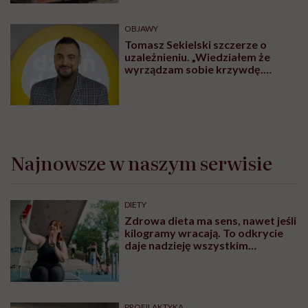
OBJAWY
Tomasz Sekielski szczerze o
uzależnieniu. „Wiedziałem że
wyrządzam sobie krzywdę.
Bałem się, że się już nie obudzę”
Najnowsze w naszym serwisie
DIETY
Zdrowa dieta ma sens, nawet jeśli
kilogramy wracają. To odkrycie
daje nadzieję wszystkim
walczącym z efektem jo-jo
PROFILAKTYKA