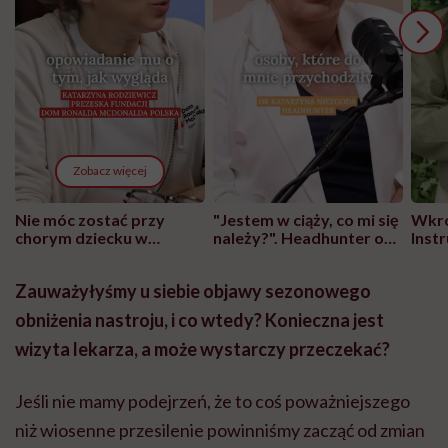
Zobacz więcej
Nie móc zostać przy
"Jestem w ciąży, co mi się
Wkró
chorym dziecku w
należy?". Headhunter o
Inst
szpitalu to tortura.
zmianie pokoleniowej u
atak
"Przeszkadzać w tym
kobiet w ciąży na rynku
wars
Zauważyłyśmy u siebie objawy sezonowego
może chyba tylko
pracy
eksp
głupota i brak
obniżenia nastroju, i co wtedy? Konieczna jest
wyobraźni"
wizyta lekarza, a może wystarczy przeczekać?
Jeśli nie mamy podejrzeń, że to coś poważniejszego
niż wiosenne przesilenie powinniśmy zacząć od zmian