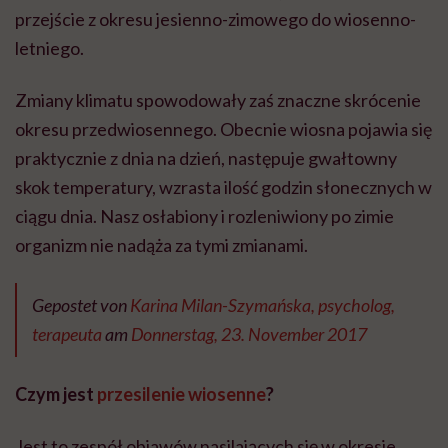
przejście z okresu jesienno-zimowego do wiosenno-
letniego.
Zmiany klimatu spowodowały zaś znaczne skrócenie
okresu przedwiosennego. Obecnie wiosna pojawia się
praktycznie z dnia na dzień, następuje gwałtowny
skok temperatury, wzrasta ilość godzin słonecznych w
ciągu dnia. Nasz osłabiony i rozleniwiony po zimie
organizm nie nadąża za tymi zmianami.
Gepostet von
Karina Milan-Szymańska, psycholog,
terapeuta
am
Donnerstag, 23. November 2017
Czym jest
przesilenie wiosenne
?
Jest to zespół objawów nasilających się w okresie