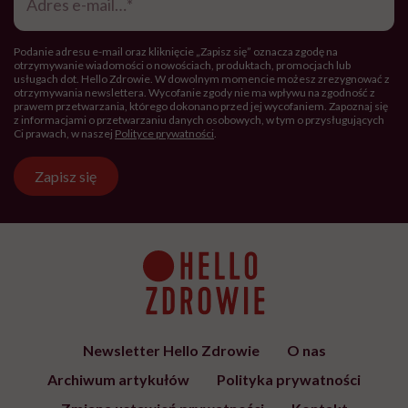
mail
*
Podanie adresu e-mail oraz kliknięcie „Zapisz się” oznacza zgodę na
otrzymywanie wiadomości o nowościach, produktach, promocjach lub
usługach dot. Hello Zdrowie. W dowolnym momencie możesz zrezygnować z
otrzymywania newslettera. Wycofanie zgody nie ma wpływu na zgodność z
prawem przetwarzania, którego dokonano przed jej wycofaniem. Zapoznaj się
z informacjami o przetwarzaniu danych osobowych, w tym o przysługujących
Ci prawach, w naszej
Polityce prywatności
.
Zapisz się
Newsletter Hello Zdrowie
O nas
Archiwum artykułów
Polityka prywatności