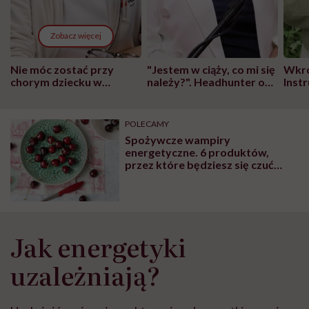
Zobacz więcej
Nie móc zostać przy
"Jestem w ciąży, co mi się
Wkró
chorym dziecku w
należy?". Headhunter o
Inst
szpitalu to tortura.
zmianie pokoleniowej u
atak
"Przeszkadzać w tym
kobiet w ciąży na rynku
wars
może chyba tylko
pracy
eksp
POLECAMY
głupota i brak
Spożywcze wampiry
wyobraźni"
energetyczne. 6 produktów,
przez które będziesz się czuć
jeszcze bardziej zmęczona
Jak energetyki
uzależniają?