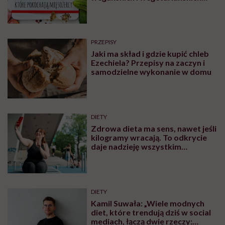
blogów
PRZEPISY
Jaki ma skład i gdzie kupić chleb
Ezechiela? Przepisy na zaczyn i
samodzielne wykonanie w domu
DIETY
Zdrowa dieta ma sens, nawet jeśli
kilogramy wracają. To odkrycie
daje nadzieję wszystkim
walczącym z efektem jo-jo
DIETY
Kamil Suwała: „Wiele modnych
diet, które trendują dziś w social
mediach, łączą dwie rzeczy: