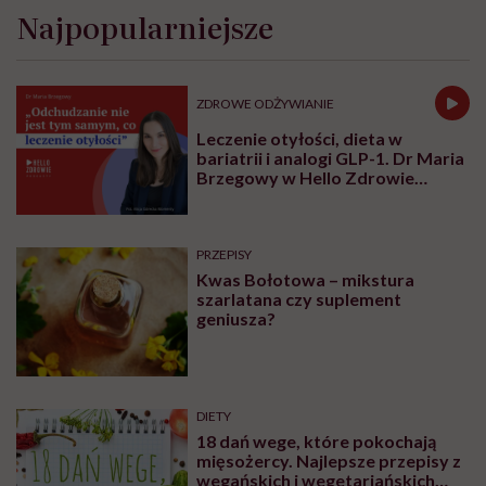
Najpopularniejsze
ZDROWE ODŻYWIANIE
Leczenie otyłości, dieta w
bariatrii i analogi GLP-1. Dr Maria
Brzegowy w Hello Zdrowie
Podcasty
PRZEPISY
Kwas Bołotowa – mikstura
szarlatana czy suplement
geniusza?
DIETY
18 dań wege, które pokochają
mięsożercy. Najlepsze przepisy z
wegańskich i wegetariańskich