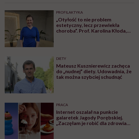
PROFILAKTYKA
„Otyłość to nie problem
estetyczny, lecz przewlekła
choroba”. Prof. Karolina Kłoda,
która mierzy się z tym
schorzeniem, mówi pacjentom: to
nie wasza wina
DIETY
Mateusz Kusznierewicz zachęca
do „nudnej” diety. Udowadnia, że
tak można szybciej schudnąć
PRACA
Internet oszalał na punkcie
galaretek Jagody Porębskiej.
„Zaczęłam je robić dla zdrowia
psychicznego”