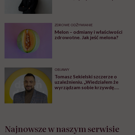
eliminacje i udziwnienia”
ZDROWE ODŻYWIANIE
Melon – odmiany i właściwości
zdrowotne. Jak jeść melona?
OBJAWY
Tomasz Sekielski szczerze o
uzależnieniu. „Wiedziałem że
wyrządzam sobie krzywdę.
Bałem się, że się już nie obudzę”
Najnowsze w naszym serwisie