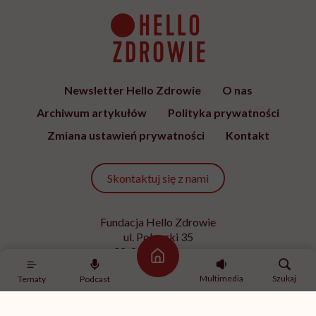
Newsletter Hello Zdrowie
O nas
Archiwum artykułów
Polityka prywatności
Zmiana ustawień prywatności
Kontakt
Skontaktuj się z nami
Fundacja Hello Zdrowie
ul. Poleczki 35
02-822 Warszawa
Strona główna
NIP 9512613236
Multimedia
Szukaj
Tematy
Podcast
Kontakt z redakcją
redakcja@hellozdrowie.pl