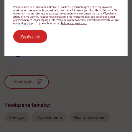
Podanie adresu e-mail oraz kliknięcie „Zapisz się” oznacza zgodę na otrzymywanie
wiadomości o nowościach, produktach, promocjach lub usługach dot. Hello Zdrowie. W
dowolnym momencie możesz zrezygnować z otrzymywania newslettera. Wycofanie
zgody nie ma wpływu na zgodność z prawem przetwarzania, którego dokonano przed
jej wycofaniem. Zapoznaj się z informacjami o przetwarzaniu danych osobowych, w tym
o przysługujących Ci prawach, w naszej
Polityce prywatności
.
Zapisz się
Milena Bizoń
Zobacz profil
Udostępnij
Powiązane tematy:
Energia
Uzależnienia
Warto wiedzieć