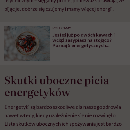
psychicznym – sięgamy po nie, ponieważ sprawiają, że
pijąc je, dobrze się czujemy i mamy więcej energii.
POLECAMY
Jesteś już po dwóch kawach i
wciąż zasypiasz na stojąco?
Poznaj 5 energetycznych
zamienników „małej czarnej”
Skutki uboczne picia
energetyków
Energetyki są bardzo szkodliwe dla naszego zdrowia
nawet wtedy, kiedy uzależnienie się nie rozwinęło.
Lista skutków ubocznych ich spożywania jest bardzo