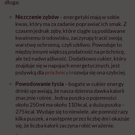
długa:
Niszczenie zębów
– energetyki mają w sobie
kwas, który ma za zadanie poprawiać ich smak. Z
czasem jednak zęby, które ciągle są poddawane
kwaśnemu środowisku, zaczynają tracić swoją
warstwę ochronną, czyli szkliwo. Powoduje to
między innymi większą podatność na próchnicę,
ale też nadwrażliwość. Dodatkowo cukier, który
znajduje się w napojach energetycznych, jest
pożywką dla
próchnicy
i rozwija się ona szybciej.
Powodowanie tycia
– bogate w cukier energy
drinki sprawiają, że nasza dzienna dawka kalorii
znacznie rośnie. Jedna puszka o pojemności
około 250 ml ma około 110 kcal, a duża puszka –
275 kcal. Wydaje się to niewiele, ale pomnóż razy
kilka puszek, a następnie przez liczbę dni i okazuje
się, że liczba kalorii zaczyna robić wrażenie.