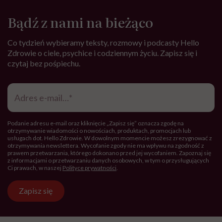
Bądź z nami na bieżąco
Co tydzień wybieramy teksty, rozmowy i podcasty Hello
Zdrowie o ciele, psychice i codziennym życiu. Zapisz się i
czytaj bez pośpiechu.
Adres
e-
mail
*
Podanie adresu e-mail oraz kliknięcie „Zapisz się” oznacza zgodę na
otrzymywanie wiadomości o nowościach, produktach, promocjach lub
usługach dot. Hello Zdrowie. W dowolnym momencie możesz zrezygnować z
otrzymywania newslettera. Wycofanie zgody nie ma wpływu na zgodność z
prawem przetwarzania, którego dokonano przed jej wycofaniem. Zapoznaj się
z informacjami o przetwarzaniu danych osobowych, w tym o przysługujących
Ci prawach, w naszej
Polityce prywatności
.
Zapisz się