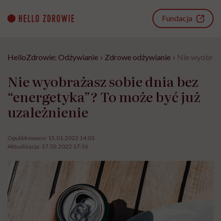
Go
to
Fundacja
content
HelloZdrowie: Odżywianie
›
Zdrowe odżywianie
›
Nie wyobraża
Nie wyobrażasz sobie dnia bez
“energetyka”? To może być już
uzależnienie
Opublikowano:
15.01.2022 14:03
Aktualizacja:
17.03.2022 17:36