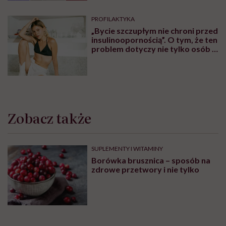
PROFILAKTYKA
„Bycie szczupłym nie chroni przed
insulinoopornością”. O tym, że ten
problem dotyczy nie tylko osób z
nadwagą lub otyłością,
rozmawiamy z lekarzem Piotrem
Grzybem
Zobacz także
SUPLEMENTY I WITAMINY
Borówka brusznica – sposób na
zdrowe przetwory i nie tylko