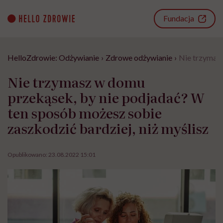
Go
to
Fundacja
content
HelloZdrowie: Odżywianie
›
Zdrowe odżywianie
›
Nie trzymasz
Nie trzymasz w domu
przekąsek, by nie podjadać? W
ten sposób możesz sobie
zaszkodzić bardziej, niż myślisz
Opublikowano:
23.08.2022 15:01