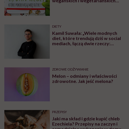
wegańskich i wegetariańskich
blogów
DIETY
Kamil Suwała: „Wiele modnych
diet, które trendują dziś w social
mediach, łączą dwie rzeczy:
eliminacje i udziwnienia”
ZDROWE ODŻYWIANIE
Melon – odmiany i właściwości
zdrowotne. Jak jeść melona?
PRZEPISY
Jaki ma skład i gdzie kupić chleb
Ezechiela? Przepisy na zaczyn i
samodzielne wykonanie w domu