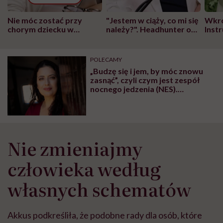
Nie móc zostać przy
"Jestem w ciąży, co mi się
Wkró
chorym dziecku w
należy?". Headhunter o
Inst
szpitalu to tortura.
zmianie pokoleniowej u
atak
"Przeszkadzać w tym
kobiet w ciąży na rynku
wars
może chyba tylko
pracy
eksp
POLECAMY
głupota i brak
„Budzę się i jem, by móc znowu
wyobraźni"
zasnąć”, czyli czym jest zespół
nocnego jedzenia (NES).
Rozmowa z psycholożką zdrowia
Agnieszką Węgiel
Nie zmieniajmy
człowieka według
własnych schematów
Akkus podkreśliła, że podobne rady dla osób, które