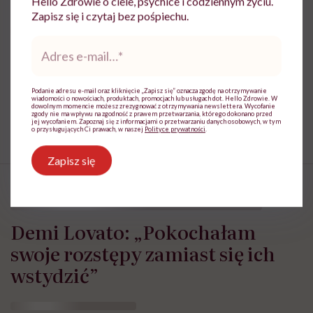
Hello Zdrowie o ciele, psychice i codziennym życiu.
Zapisz się i czytaj bez pośpiechu.
Udostępnij
Adres
e-
mail
*
Powiązane tematy:
Podanie adresu e-mail oraz kliknięcie „Zapisz się” oznacza zgodę na otrzymywanie
wiadomości o nowościach, produktach, promocjach lub usługach dot. Hello Zdrowie. W
dowolnym momencie możesz zrezygnować z otrzymywania newslettera. Wycofanie
Zaburzenia odżywiania
zgody nie ma wpływu na zgodność z prawem przetwarzania, którego dokonano przed
jej wycofaniem. Zapoznaj się z informacjami o przetwarzaniu danych osobowych, w tym
o przysługujących Ci prawach, w naszej
Polityce prywatności
.
Zapisz się
Demi Lovato: „Pokochałam
swoje rozstępy zamiast się ich
wstydzić”