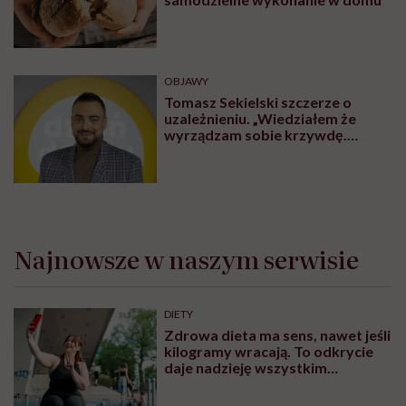
OBJAWY
Tomasz Sekielski szczerze o
uzależnieniu. „Wiedziałem że
wyrządzam sobie krzywdę.
Bałem się, że się już nie obudzę”
Najnowsze w naszym serwisie
DIETY
Zdrowa dieta ma sens, nawet jeśli
kilogramy wracają. To odkrycie
daje nadzieję wszystkim
walczącym z efektem jo-jo