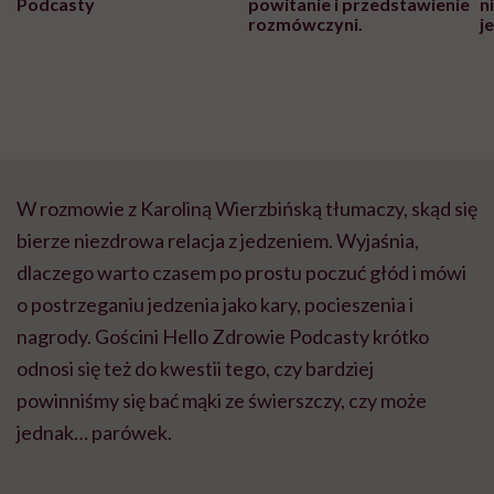
Podcasty
powitanie i przedstawienie
n
rozmówczyni.
j
W rozmowie z Karoliną Wierzbińską tłumaczy, skąd się
bierze niezdrowa relacja z jedzeniem. Wyjaśnia,
dlaczego warto czasem po prostu poczuć głód i mówi
o postrzeganiu jedzenia jako kary, pocieszenia i
nagrody. Gościni Hello Zdrowie Podcasty krótko
odnosi się też do kwestii tego, czy bardziej
powinniśmy się bać mąki ze świerszczy, czy może
jednak… parówek.