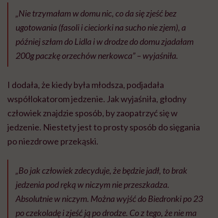
„Nie trzymałam w domu nic, co da się zjeść bez
ugotowania (fasoli i cieciorki na sucho nie zjem), a
później szłam do Lidla i w drodze do domu zjadałam
200g paczkę orzechów nerkowca” – wyjaśniła.
I dodała, że kiedy była młodsza, podjadała
współlokatorom jedzenie. Jak wyjaśniła, głodny
człowiek znajdzie sposób, by zaopatrzyć się w
jedzenie. Niestety jest to prosty sposób do sięgania
po niezdrowe przekąski.
„Bo jak człowiek zdecyduje, że będzie jadł, to brak
jedzenia pod ręką w niczym nie przeszkadza.
Absolutnie w niczym. Można wyjść do Biedronki po 23
po czekoladę i zjeść ją po drodze. Co z tego, że nie ma