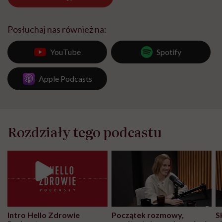
Posłuchaj nas również na:
YouTube
Spotify
Apple Podcasts
Rozdziały tego podcastu
Intro Hello Zdrowie
Początek rozmowy,
S