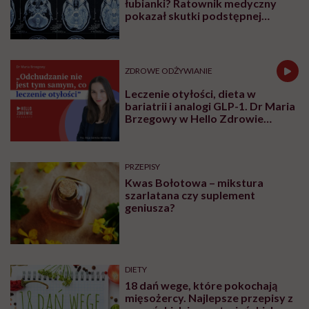
łubianki? Ratownik medyczny
pokazał skutki podstępnej
choroby niemytych owoców
ZDROWE ODŻYWIANIE
Leczenie otyłości, dieta w
bariatrii i analogi GLP-1. Dr Maria
Brzegowy w Hello Zdrowie
Podcasty
PRZEPISY
Kwas Bołotowa – mikstura
szarlatana czy suplement
geniusza?
DIETY
18 dań wege, które pokochają
mięsożercy. Najlepsze przepisy z