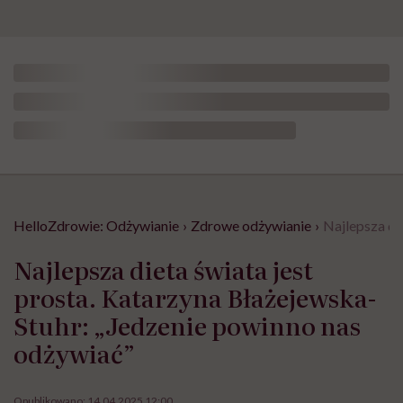
HelloZdrowie: Odżywianie
›
Zdrowe odżywianie
›
Najlepsza di
Najlepsza dieta świata jest
prosta. Katarzyna Błażejewska-
Stuhr: „Jedzenie powinno nas
odżywiać”
Opublikowano:
14.04.2025 12:00