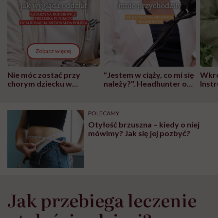
Zobacz więcej
Nie móc zostać przy
"Jestem w ciąży, co mi się
Wkró
chorym dziecku w
należy?". Headhunter o
Inst
szpitalu to tortura.
zmianie pokoleniowej u
atak
"Przeszkadzać w tym
kobiet w ciąży na rynku
wars
może chyba tylko
pracy
eksp
POLECAMY
głupota i brak
Otyłość brzuszna – kiedy o niej
wyobraźni"
mówimy? Jak się jej pozbyć?
Jak przebiega leczenie