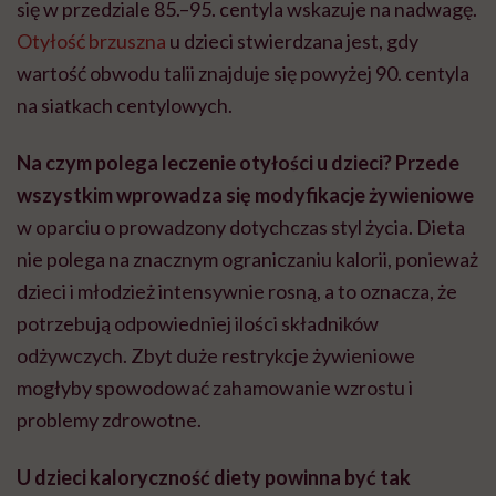
się w przedziale 85.–95. centyla wskazuje na nadwagę.
Otyłość brzuszna
u dzieci stwierdzana jest, gdy
wartość obwodu talii znajduje się powyżej 90. centyla
na siatkach centylowych.
Na czym polega leczenie otyłości u dzieci? Przede
wszystkim wprowadza się modyfikacje żywieniowe
w oparciu o prowadzony dotychczas styl życia. Dieta
nie polega na znacznym ograniczaniu kalorii, ponieważ
dzieci i młodzież intensywnie rosną, a to oznacza, że
potrzebują odpowiedniej ilości składników
odżywczych. Zbyt duże restrykcje żywieniowe
mogłyby spowodować zahamowanie wzrostu i
problemy zdrowotne.
U dzieci kaloryczność diety powinna być tak