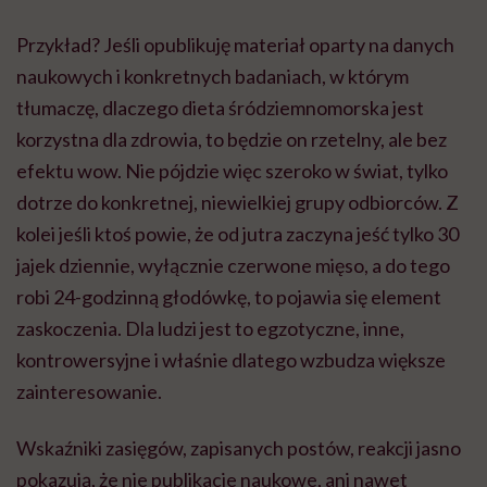
Przykład? Jeśli opublikuję materiał oparty na danych
naukowych i konkretnych badaniach, w którym
tłumaczę, dlaczego dieta śródziemnomorska jest
korzystna dla zdrowia, to będzie on rzetelny, ale bez
efektu wow. Nie pójdzie więc szeroko w świat, tylko
dotrze do konkretnej, niewielkiej grupy odbiorców. Z
kolei jeśli ktoś powie, że od jutra zaczyna jeść tylko 30
jajek dziennie, wyłącznie czerwone mięso, a do tego
robi 24-godzinną głodówkę, to pojawia się element
zaskoczenia. Dla ludzi jest to egzotyczne, inne,
kontrowersyjne i właśnie dlatego wzbudza większe
zainteresowanie.
Wskaźniki zasięgów, zapisanych postów, reakcji jasno
pokazują, że nie publikacje naukowe, ani nawet