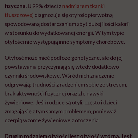
fizyczna.
U 99% dzieci z
nadmiarem tkanki
tłuszczowej
diagnozuje się otyłość pierwotną
spowodowaną dostarczaniem zbyt dużej ilości kalorii
w stosunku do wydatkowanej energii. W tym typie
otyłości nie występują inne symptomy chorobowe.
Otyłość może mieć podłoże genetyczne, ale do jej
powstawania przyczyniają się wtedy dodatkowo
czynniki środowiskowe. Wśród nich znaczenie
odgrywają: trudności z radzeniem sobie ze stresem,
brak aktywności fizycznej oraz złe nawyki
żywieniowe. Jeśli rodzice są otyli, często i dzieci
zmagają się z tym samym problemem, ponieważ
czerpią wzorce żywieniowe z otoczenia.
Drugim rodzajem otyłości jest otyłość wtórna. Jest