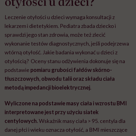
otyłości u dzieci?
Leczenie otyłości u dzieci wymaga konsultacji z
lekarzem i dietetykiem. Pediatra zbada dziecko i
sprawdzi jego stan zdrowia, może też zlecić
wykonanie testów diagnostycznych, jeśli podejrzewa
wtórną otyłość. Jakie badania wykonać u dzieci z
otyłością?
Oceny stanu odżywienia dokonuje się na
podstawie
pomiaru grubości fałdów skórno-
tłuszczowych, obwodu talii oraz składu ciała
metodą impedancji bioelektrycznej
.
Wyliczone na podstawie masy ciała i wzrostu BMI
interpretowane jest przy użyciu siatek
centylowych.
Wskaźnik masy ciała > 95. centyla dla
danej płci i wieku oznacza otyłość, a BMI mieszczące