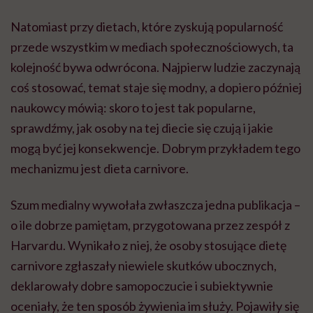
Natomiast przy dietach, które zyskują popularność
przede wszystkim w mediach społecznościowych, ta
kolejność bywa odwrócona. Najpierw ludzie zaczynają
coś stosować, temat staje się modny, a dopiero później
naukowcy mówią: skoro to jest tak popularne,
sprawdźmy, jak osoby na tej diecie się czują i jakie
mogą być jej konsekwencje. Dobrym przykładem tego
mechanizmu jest dieta carnivore.
Szum medialny wywołała zwłaszcza jedna publikacja –
o ile dobrze pamiętam, przygotowana przez zespół z
Harvardu. Wynikało z niej, że osoby stosujące dietę
carnivore zgłaszały niewiele skutków ubocznych,
deklarowały dobre samopoczucie i subiektywnie
oceniały, że ten sposób żywienia im służy. Pojawiły się