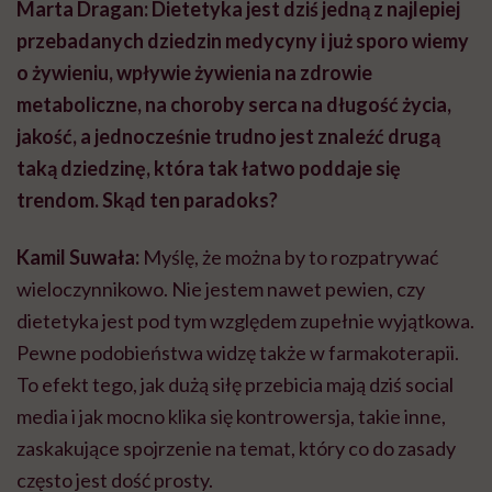
Marta Dragan: Dietetyka jest dziś jedną z najlepiej
przebadanych dziedzin medycyny i już sporo wiemy
o żywieniu, wpływie żywienia na zdrowie
metaboliczne, na choroby serca na długość życia,
jakość, a jednocześnie trudno jest znaleźć drugą
taką dziedzinę, która tak łatwo poddaje się
trendom. Skąd ten paradoks?
Kamil Suwała:
Myślę, że można by to rozpatrywać
wieloczynnikowo. Nie jestem nawet pewien, czy
dietetyka jest pod tym względem zupełnie wyjątkowa.
Pewne podobieństwa widzę także w farmakoterapii.
To efekt tego, jak dużą siłę przebicia mają dziś social
media i jak mocno klika się kontrowersja, takie inne,
zaskakujące spojrzenie na temat, który co do zasady
często jest dość prosty.