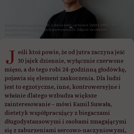
Kamil Suwała opowiada m.in. o diecie keto, carnivore, DASH, MIND, diecie
portfolio, detoksach i postach przerywanych / Zdjęcie: Archiwum
prywatne/Canva
J
eśli ktoś powie, że od jutra zaczyna jeść
30 jajek dziennie, wyłącznie czerwone
mięso, a do tego robi 24-godzinną głodówkę,
pojawia się element zaskoczenia. Dla ludzi
jest to egzotyczne, inne, kontrowersyjne i
właśnie dlatego wzbudza większe
zainteresowanie – mówi Kamil Suwała,
dietetyk współpracujący z biegaczami
długodystansowymi i osobami zmagającymi
się z zaburzeniami sercowo-naczyniowymi,