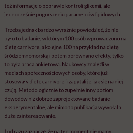
też informacje o poprawie kontroli glikemii, ale
jednocześnie pogorszeniu parametrów lipidowych.
Trzeba jednak bardzo wyraźnie powiedzieć, że nie
było to badanie, w którym 100 osób wprowadzono na
dietę carnivore, a kolejne 100 na przykład na dietę
śródziemnomorską i potem porównano efekty, tylko
to była praca ankietowa. Naukowcy znaleźli w
mediach społecznościowych osoby, które już
stosowały dietę carnivore, i zapytali je, jak się na niej
czują. Metodologicznie to zupełnie inny poziom
dowodów niż dobrze zaprojektowane badanie
eksperymentalne, ale mimo to publikacja wywołała
duże zainteresowanie.
I od razu zaznaczę, że na ten moment nie mamy