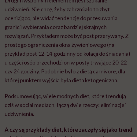
Drugim wspólnym elementem jest szukanie
udziwnień. Nie chcę, żeby zabrzmiało to zbyt
oceniająco, ale widać tendencję do przesuwania
granic i wybierania coraz bardziej skrajnych
rozwiązań. Przykładem może być post przerywany. Z
prostego ograniczenia okna żywieniowego (na
przykład post 12-14-godzinny od kolacji do śniadania)
u części osób przechodzi on w posty trwające 20, 22
czy 24 godziny. Podobnie było z dietą carnivore, dla
której punktem wyjścia była dieta ketogeniczna.
Podsumowując, wiele modnych diet, które trendują
dziś w social mediach, łączą dwie rzeczy: eliminacje i
udziwnienia.
A czy są przykłady diet, które zaczęły się jako trend