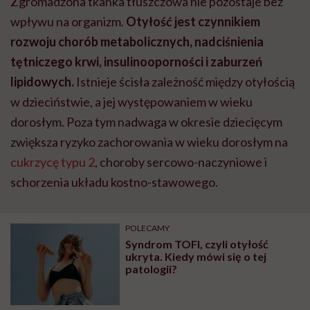
Zgromadzona tkanka tłuszczowa nie pozostaje bez
wpływu na organizm.
Otyłość jest czynnikiem
rozwoju chorób metabolicznych, nadciśnienia
tętniczego krwi, insulinooporności i zaburzeń
lipidowych.
Istnieje ścisła zależność między otyłością
w dzieciństwie, a jej występowaniem w wieku
dorosłym. Poza tym nadwaga w okresie dziecięcym
zwiększa ryzyko zachorowania w wieku dorosłym na
cukrzycę typu 2
, choroby sercowo-naczyniowe i
schorzenia układu kostno-stawowego.
POLECAMY
Syndrom TOFI, czyli otyłość
ukryta. Kiedy mówi się o tej
patologii?