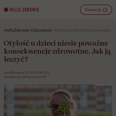
Go
to
Fundacja
content
HelloZdrowie: Odżywianie
›
Otyłość u dzieci niesie poważne k
Otyłość u dzieci niesie poważne
konsekwencje zdrowotne. Jak ją
leczyć?
Opublikowano:
03.08.2024 21:31
Aktualizacja:
04.09.2024 09:39