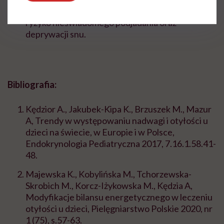
telewizji czy korzystania z telefonu istnieje duże
ryzyko nieświadomego podjadania oraz
deprywacji snu.
Bibliografia:
Kędzior A., Jakubek-Kipa K., Brzuszek M., Mazur
A, Trendy w występowaniu nadwagi i otyłości u
dzieci na świecie, w Europie i w Polsce,
Endokrynologia Pediatryczna 2017, 7.16.1.58.41-
48.
Majewska K., Kobylińska M., Tchorzewska-
Skrobich M., Korcz-Iżykowska M., Kędzia A,
Modyfikacje bilansu energetycznego w leczeniu
otyłości u dzieci, Pielęgniarstwo Polskie 2020, nr
1 (75), s.57-63.