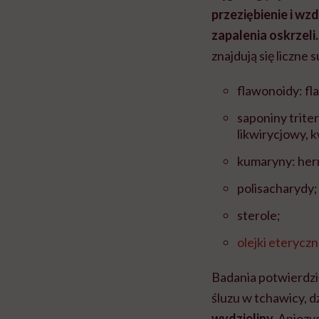
przeziębienie i wz
zapalenia oskrzeli.
znajdują się liczne 
flawonoidy: fl
saponiny trite
likwirycjowy, k
kumaryny: hern
polisacharydy;
sterole;
olejki eterycz
Badania potwierdził
śluzu w tchawicy, d
wydzieliny.
Apiozyd