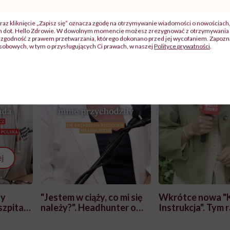
raz kliknięcie „Zapisz się” oznacza zgodę na otrzymywanie wiadomości o nowościach
ch dot. Hello Zdrowie. W dowolnym momencie możesz zrezygnować z otrzymywania 
zgodność z prawem przetwarzania, którego dokonano przed jej wycofaniem. Zapoznaj
sobowych, w tym o przysługujących Ci prawach, w naszej
Polityce prywatności
.
j
zy
"Jestem w ciąży, co mi się
Wkrótce nowa "
szpitalu
należy?". Headhunter o
Instrukcja". Tym 
szkadzać
zmianie pokoleniowej u
atakach paniki. Z
tylko
kobiet w ciąży na rynku
warsztat pacjen