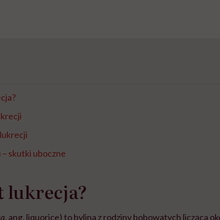
ecja?
krecji
ukrecji
i – skutki uboczne
t lukrecja?
za
, ang. liquorice) to bylina z rodziny bobowatych licząca 