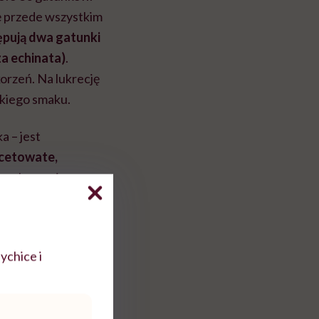
ię przede wszystkim
pują dwa gatunki
za echinata)
.
korzeń. Na lukrecję
dkiego smaku.
a – jest
cetowate,
em korzeniowy.
awiają się w okresie
ychice i