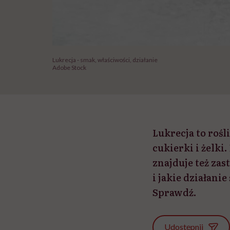
Lukrecja - smak, właściwości, działanie
Adobe Stock
Lukrecja to roś
cukierki i żelk
znajduje też za
i jakie działanie
Sprawdź.
Udostępnij