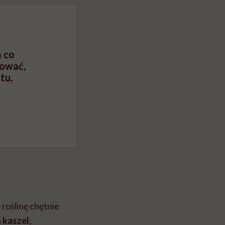
myślenie
a co
sować,
tu,
roślinę chętnie
a
kaszel,