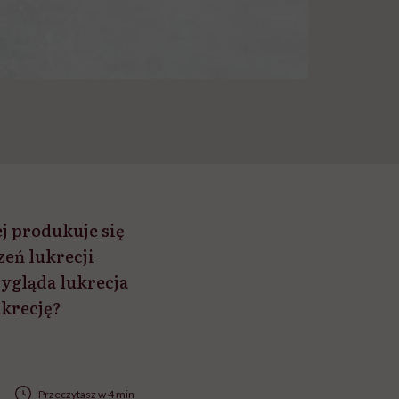
j produkuje się
eń lukrecji
ygląda lukrecja
ukrecję?
Przeczytasz w 4 min