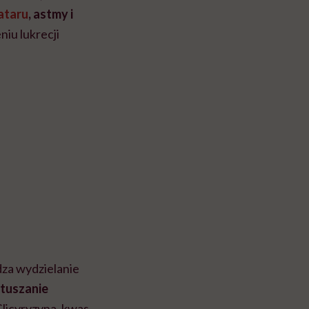
ataru
, astmy i
niu lukrecji
za wydzielanie
ztuszanie
Glicyryzyna, kwas