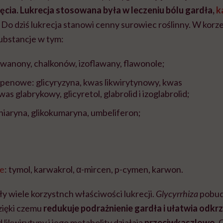
dęcia. Lukrecja stosowana była w leczeniu bólu gardła,
k
Do dziś lukrecja stanowi cenny surowiec roślinny. W korze
substancje w tym:
awanony, chalkonów, izoflawany, flawonole;
rpenowe: glicyryzyna, kwas likwirytynowy, kwas
was glabrykowy, glicyretol, glabrolid i izoglabrolid;
iaryna, glikokumaryna, umbeliferon;
ne
: tymol, karwakrol, α-mircen, p-cymen, karwon.
y wiele korzystnch właściwości lukrecji.
Glycyrrhiza
pobud
zięki czemu
redukuje podrażnienie gardła i ułatwia odkr
 likwirytyny i jego metabolity działają
przeciwkaszlowo
. 