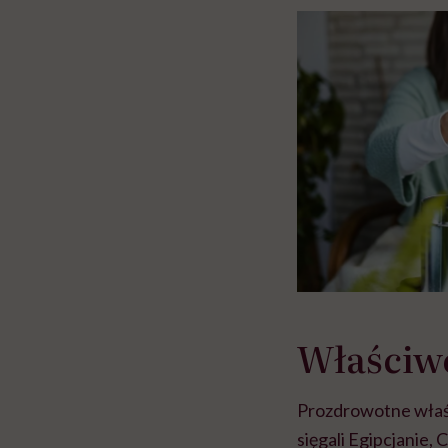
głupota i brak wyo
Właściwo
Prozdrowotne właści
sięgali Egipcjanie, 