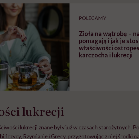
braźni"
pracy
ekspercki
POLECAMY
Zioła na wątrobę – n
pomagają i jak je sto
właściwości ostropes
karczocha i lukrecji
ści lukrecji
wości lukrecji znane były już w czasach starożytnych. Po 
Chińczycy, Rzymianie i Grecy, przygotowując z niej środki n