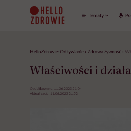
Go
to
content
Tematy
Po
HelloZdrowie: Odżywianie
›
Zdrowa żywność
›
Wła
Właściwości i dział
Opublikowano:
11.06.2023 21:04
Aktualizacja:
11.06.2023 21:52