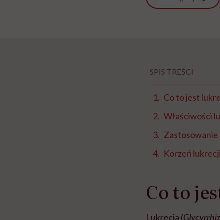
SPIS TREŚCI
Co to jest lukr
Właściwości lu
Zastosowanie l
Korzeń lukrecj
Co to jes
Lukrecja (
Glycyrrhi