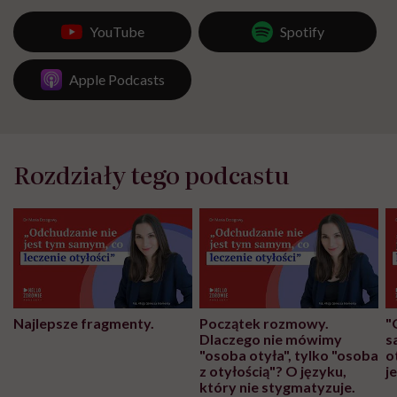
YouTube
Spotify
Apple Podcasts
Rozdziały tego podcastu
Najlepsze fragmenty.
Początek rozmowy.
"
Dlaczego nie mówimy
s
"osoba otyła", tylko "osoba
o
z otyłością"? O języku,
j
który nie stygmatyzuje.