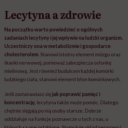
Lecytyna a zdrowie
Na początku warto powiedzieć o ogólnych
zadaniach lecytyny i jej wpływie na ludzki organizm.
Uczestniczy ona w metabolizmie i gospodarce
cholesterolem
. Stanowi istotny element mózgu oraz
tkanki nerwowej, ponieważ zabezpiecza osłonkę
mielinową. Jest również budulcem każdej komórki
ludzkiego ciała, stanowi element błon komórkowych.
Jeśli zastanawiasz się
jak poprawić pamięć i
koncentrację
, lecytyna także może pomóc. Dlatego
chętnie sięgają po nią osoby starsze. Dobrze
oddziałuje na funkcje poznawcze u tych z nas, u
których są one osłabione. Stymuluje układ nerwowy i