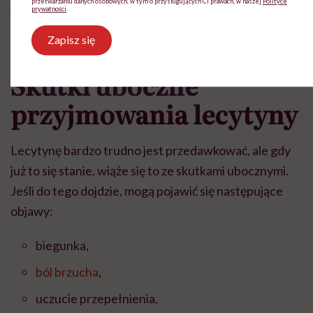
jest wskazana również dla dzieci, kobiet w ciąży oraz
tych karmiących piersią.
Skutki uboczne
przyjmowania lecytyny
Lecytynę bardzo trudno jest przedawkować, ale gdy
już to się stanie, wiąże się to ze skutkami ubocznymi.
Jeśli do tego dojdzie, mogą pojawić się następujące
objawy:
biegunka,
ból brzucha
,
uczucie przepełnienia,