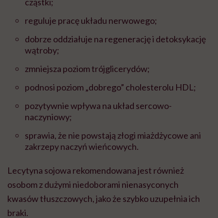
cząstki;
reguluje pracę układu nerwowego;
dobrze oddziałuje na regenerację i detoksykację
wątroby;
zmniejsza poziom trójglicerydów;
podnosi poziom „dobrego” cholesterolu HDL;
pozytywnie wpływa na układ sercowo-
naczyniowy;
sprawia, że nie powstają złogi miażdżycowe ani
zakrzepy naczyń wieńcowych.
Lecytyna sojowa rekomendowana jest również
osobom z dużymi niedoborami nienasyconych
kwasów tłuszczowych, jako że szybko uzupełnia ich
braki.