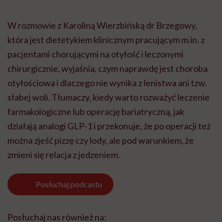
W rozmowie z Karoliną Wierzbińską dr Brzegowy,
która jest dietetykiem klinicznym pracującym m.in. z
pacjentami chorującymi na otyłość i leczonymi
chirurgicznie, wyjaśnia, czym naprawdę jest choroba
otyłościowa i dlaczego nie wynika z lenistwa ani tzw.
słabej woli. Tłumaczy, kiedy warto rozważyć leczenie
farmakologiczne lub operację bariatryczną, jak
działają analogi GLP-1 i przekonuje, że po operacji też
można zjeść pizzę czy lody, ale pod warunkiem, że
zmieni się relacja z jedzeniem.
Posłuchaj
podcastu
Posłuchaj nas również na: