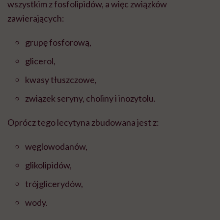
wszystkim z fosfolipidów, a więc związków
zawierających:
grupę fosforową,
glicerol,
kwasy tłuszczowe,
związek seryny, choliny i inozytolu.
Oprócz tego lecytyna zbudowana jest z:
węglowodanów,
glikolipidów,
trójglicerydów,
wody.