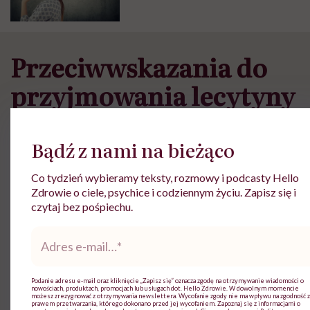
Przeciwwskazania do
przyjmowania lecytyny
Lecytyna na pamięć, jak i na cały nasz organizm
wpływa doskonale, jednak istnieją pewne
przeciwwskazania do jej przyjmowania.
Przede
wszystkim unikać powinny jej osoby z nadwrażliwością
na ów składnik. Pozyskiwany jest on z naturalnych
źródeł, dlatego może zawierać alergeny. Co więcej,
muszą też na niego uważać osoby z zaburzeniami
krzepnięcia krwi, a także te, które zażywają leki o
właściwościach przeciwzakrzepowych. Lecytyna nie