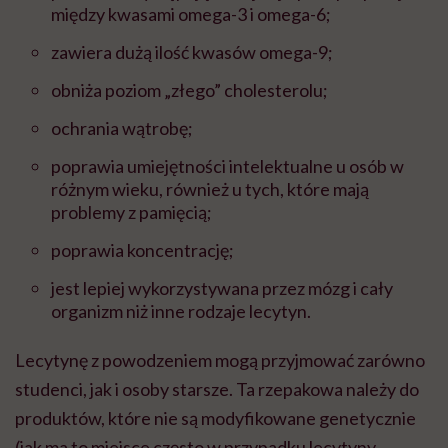
między kwasami omega-3 i omega-6;
zawiera dużą ilość kwasów omega-9;
obniża poziom „złego” cholesterolu;
ochrania wątrobę;
poprawia umiejętności intelektualne u osób w
różnym wieku, również u tych, które mają
problemy z pamięcią;
poprawia koncentrację;
jest lepiej wykorzystywana przez mózg i cały
organizm niż inne rodzaje lecytyn.
Lecytynę z powodzeniem mogą przyjmować zarówno
studenci, jak i osoby starsze. Ta rzepakowa należy do
produktów, które nie są modyfikowane genetycznie
(jak ma to miejsce często w przypadku lecytyny