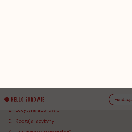
dopiero początek jej możliwości. Dowiedz się
więcej.
Udostępnij
Przeczytasz w 7 min
SPIS TREŚCI
Czym jest lecytyna?
Lecytyna a zdrowie
Rodzaje lecytyny