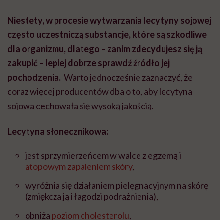
Niestety, w procesie wytwarzania lecytyny sojowej
często uczestniczą substancje, które są szkodliwe
dla organizmu, dlatego – zanim zdecydujesz się ją
zakupić – lepiej dobrze sprawdź źródło jej
pochodzenia.
Warto jednocześnie zaznaczyć, że
coraz więcej producentów dba o to, aby lecytyna
sojowa cechowała się wysoką jakością.
Lecytyna słonecznikowa:
jest sprzymierzeńcem w walce z egzemą i
atopowym zapaleniem skóry
,
wyróżnia się działaniem pielęgnacyjnym na skórę
(zmiękcza ją i łagodzi podrażnienia),
obniża
poziom cholesterolu
,