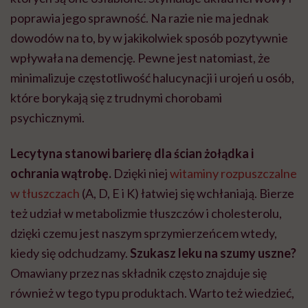
poprawia jego sprawność. Na razie nie ma jednak
dowodów na to, by w jakikolwiek sposób pozytywnie
wpływała na demencję. Pewne jest natomiast, że
minimalizuje częstotliwość halucynacji i urojeń u osób,
które borykają się z trudnymi chorobami
psychicznymi.
Lecytyna stanowi barierę dla ścian żołądka i
ochrania wątrobę.
Dzięki niej
witaminy rozpuszczalne
w tłuszczach
(A, D, E i K) łatwiej się wchłaniają. Bierze
też udział w metabolizmie tłuszczów i cholesterolu,
dzięki czemu jest naszym sprzymierzeńcem wtedy,
kiedy się odchudzamy.
Szukasz leku na szumy uszne?
Omawiany przez nas składnik często znajduje się
również w tego typu produktach. Warto też wiedzieć,