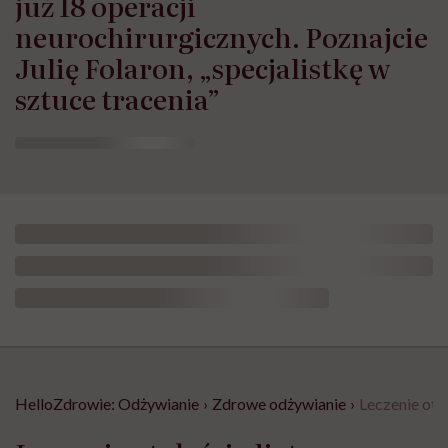
już 18 operacji
neurochirurgicznych. Poznajcie
Julię Folaron, „specjalistkę w
sztuce tracenia”
HelloZdrowie: Odżywianie
›
Zdrowe odżywianie
›
Leczenie oty