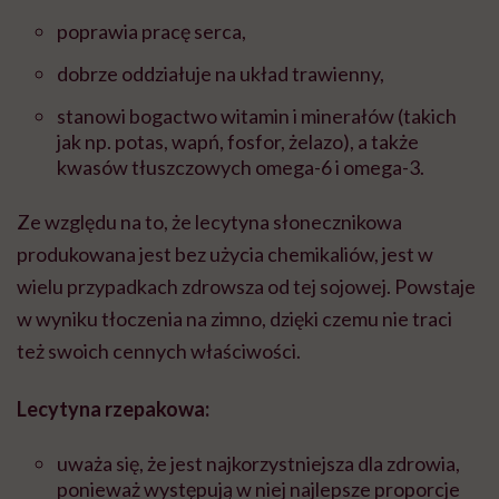
poprawia pracę serca,
dobrze oddziałuje na układ trawienny,
stanowi bogactwo witamin i minerałów (takich
jak np. potas, wapń, fosfor, żelazo), a także
kwasów tłuszczowych omega-6 i omega-3.
Ze względu na to, że lecytyna słonecznikowa
produkowana jest bez użycia chemikaliów, jest w
wielu przypadkach zdrowsza od tej sojowej. Powstaje
w wyniku tłoczenia na zimno, dzięki czemu nie traci
też swoich cennych właściwości.
Lecytyna rzepakowa:
uważa się, że jest najkorzystniejsza dla zdrowia,
ponieważ występują w niej najlepsze proporcje