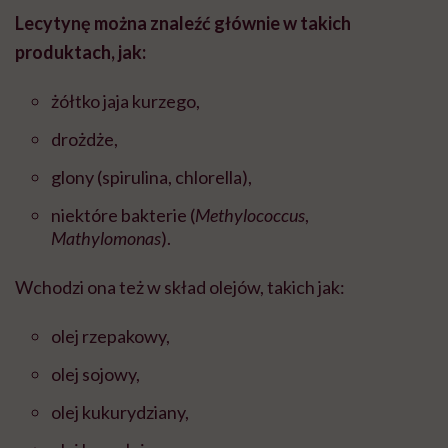
Lecytynę można znaleźć głównie w takich
produktach, jak:
żółtko jaja kurzego,
drożdże,
glony (spirulina, chlorella),
niektóre bakterie (
Methylococcus
,
Mathylomonas
).
Wchodzi ona też w skład olejów, takich jak:
olej rzepakowy,
Bądź z nami na bieżąco
olej sojowy,
Co tydzień wybieramy teksty, rozmowy i podcasty Hello
olej kukurydziany,
Zdrowie o ciele, psychice i codziennym życiu. Zapisz się i
czytaj bez pośpiechu.