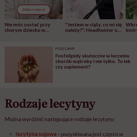
Zobacz więcej
Nie móc zostać przy
"Jestem w ciąży, co mi się
Wkró
chorym dziecku w
należy?". Headhunter o
Inst
szpitalu to tortura.
zmianie pokoleniowej u
atak
"Przeszkadzać w tym
kobiet w ciąży na rynku
wars
może chyba tylko
pracy
eksp
POLECAMY
głupota i brak
Fosfolipidy skuteczne w leczeniu
wyobraźni"
chorób wątroby i nie tylko. To lek
czy suplement?
Rodzaje lecytyny
Można wyróżnić następujące rodzaje lecytyny:
lecytyna sojowa
– pozyskiwana jest często w