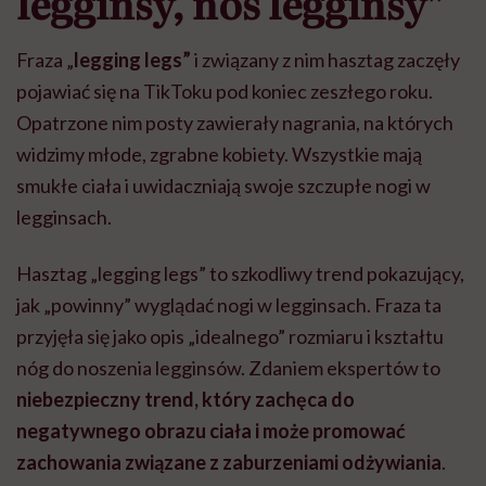
legginsy, noś legginsy”
Fraza „
legging legs”
i związany z nim hasztag zaczęły
pojawiać się na TikToku pod koniec zeszłego roku.
Opatrzone nim posty zawierały nagrania, na których
widzimy młode, zgrabne kobiety. Wszystkie mają
smukłe ciała i uwidaczniają swoje szczupłe nogi w
legginsach.
Hasztag „legging legs” to szkodliwy trend pokazujący,
jak „powinny” wyglądać nogi w legginsach. Fraza ta
przyjęła się jako opis „idealnego” rozmiaru i kształtu
nóg do noszenia legginsów. Zdaniem ekspertów to
niebezpieczny trend, który zachęca do
negatywnego obrazu ciała i może promować
zachowania związane z zaburzeniami odżywiania
.