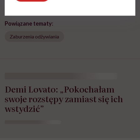
Powiązane tematy:
Zaburzenia odżywiania
Demi Lovato: „Pokochałam
swoje rozstępy zamiast się ich
wstydzić”