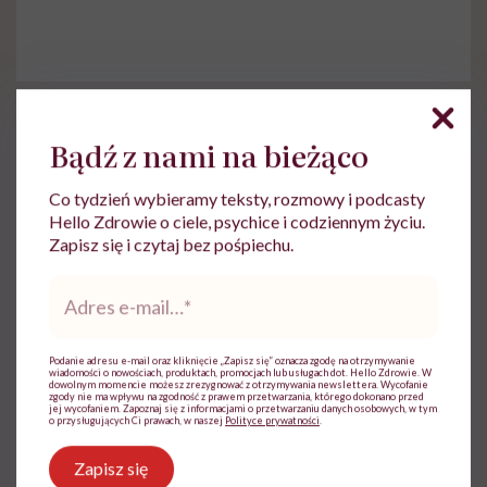
źródło: abcnews.go.com, cbsnews.com
Bądź z nami na bieżąco
Co tydzień wybieramy teksty, rozmowy i podcasty
Hello Zdrowie o ciele, psychice i codziennym życiu.
Zapisz się i czytaj bez pośpiechu.
Aleksandra Tchórzewska
Adres
e-
Z wykształcenia nauczycielka języka
mail
*
polskiego, z zamiłowania dziennikarka.
Podanie adresu e-mail oraz kliknięcie „Zapisz się” oznacza zgodę na otrzymywanie
Wierzy, że słowa mają moc
wiadomości o nowościach, produktach, promocjach lub usługach dot. Hello Zdrowie. W
dowolnym momencie możesz zrezygnować z otrzymywania newslettera. Wycofanie
zgody nie ma wpływu na zgodność z prawem przetwarzania, którego dokonano przed
Zobacz profil
jej wycofaniem. Zapoznaj się z informacjami o przetwarzaniu danych osobowych, w tym
o przysługujących Ci prawach, w naszej
Polityce prywatności
.
Zapisz się
Udostępnij