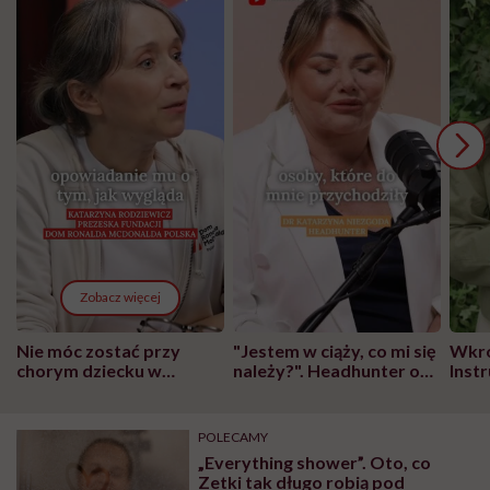
Zobacz więcej
Nie móc zostać przy
"Jestem w ciąży, co mi się
Wkró
chorym dziecku w
należy?". Headhunter o
Inst
szpitalu to tortura.
zmianie pokoleniowej u
atak
"Przeszkadzać w tym
kobiet w ciąży na rynku
wars
może chyba tylko
pracy
eksp
POLECAMY
głupota i brak
„Everything shower”. Oto, co
wyobraźni"
Zetki tak długo robią pod