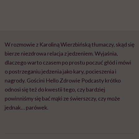
W rozmowie z Karoliną Wierzbińską tłumaczy, skąd się
bierze niezdrowa relacja z jedzeniem. Wyjaśnia,
dlaczego warto czasem po prostu poczuć głód i mówi
o postrzeganiu jedzenia jako kary, pocieszenia i
nagrody. Gościni Hello Zdrowie Podcasty krótko
odnosi się też do kwestii tego, czy bardziej
powinniśmy się bać mąki ze świerszczy, czy może
jednak… parówek.