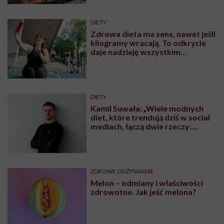
DIETY
Zdrowa dieta ma sens, nawet jeśli
kilogramy wracają. To odkrycie
daje nadzieję wszystkim
walczącym z efektem jo-jo
DIETY
Kamil Suwała: „Wiele modnych
diet, które trendują dziś w social
mediach, łączą dwie rzeczy:
eliminacje i udziwnienia”
ZDROWE ODŻYWIANIE
Melon – odmiany i właściwości
zdrowotne. Jak jeść melona?