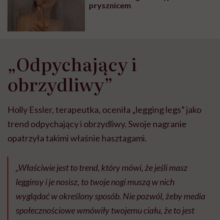
prysznicem
„Odpychający i
obrzydliwy”
Holly Essler, terapeutka, oceniła „legging legs” jako
trend odpychający i obrzydliwy. Swoje nagranie
opatrzyła takimi właśnie hasztagami.
„Właściwie jest to trend, który mówi, że jeśli masz
legginsy i je nosisz, to twoje nogi muszą w nich
wyglądać w określony sposób. Nie pozwól, żeby media
społecznościowe wmówiły twojemu ciału, że to jest