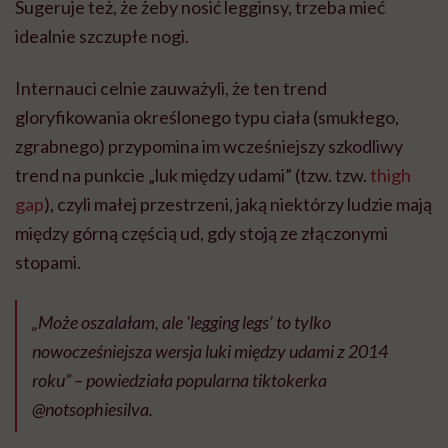
Sugeruje też, że żeby nosić legginsy, trzeba mieć
idealnie szczupłe nogi.
Internauci celnie zauważyli, że ten trend
gloryfikowania określonego typu ciała (smukłego,
zgrabnego) przypomina im wcześniejszy szkodliwy
trend na punkcie „luk między udami” (tzw. tzw.
thigh
gap
), czyli małej przestrzeni, jaką niektórzy ludzie mają
między górną częścią ud, gdy stoją ze złączonymi
stopami.
„Może oszalałam, ale 'legging legs’ to tylko
nowocześniejsza wersja luki między udami z 2014
roku” – powiedziała popularna tiktokerka
@notsophiesilva.