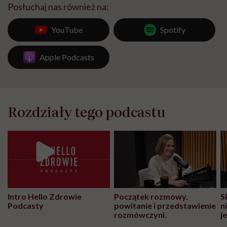
Posłuchaj nas również na:
YouTube
Spotify
Apple Podcasts
Rozdziały tego podcastu
Intro Hello Zdrowie
Początek rozmowy,
S
Podcasty
powitanie i przedstawienie
n
rozmówczyni.
j