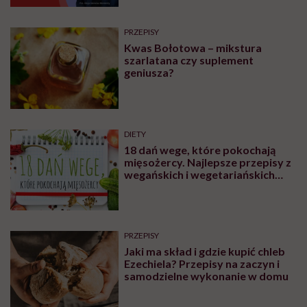
PRZEPISY
Kwas Bołotowa – mikstura
szarlatana czy suplement
geniusza?
DIETY
18 dań wege, które pokochają
mięsożercy. Najlepsze przepisy z
wegańskich i wegetariańskich
blogów
PRZEPISY
Jaki ma skład i gdzie kupić chleb
Ezechiela? Przepisy na zaczyn i
samodzielne wykonanie w domu