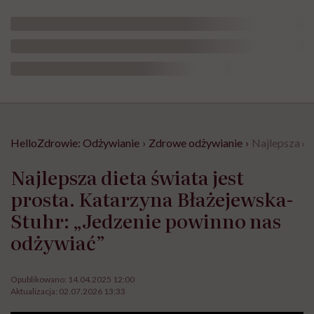
HelloZdrowie: Odżywianie
›
Zdrowe odżywianie
›
Najlepsza di
Najlepsza dieta świata jest
prosta. Katarzyna Błażejewska-
Stuhr: „Jedzenie powinno nas
odżywiać”
Opublikowano:
14.04.2025 12:00
Aktualizacja:
02.07.2026 13:33