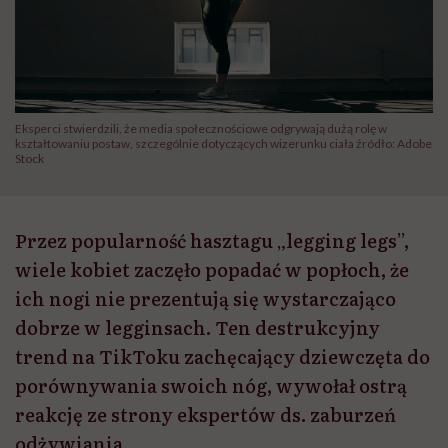
Eksperci stwierdzili, że media społecznościowe odgrywają dużą rolę w
kształtowaniu postaw, szczególnie dotyczących wizerunku ciała źródło: Adobe
Stock
Przez popularność hasztagu „legging legs”,
wiele kobiet zaczęło popadać w popłoch, że
ich nogi nie prezentują się wystarczająco
dobrze w legginsach. Ten destrukcyjny
trend na TikToku zachęcający dziewczęta do
porównywania swoich nóg, wywołał ostrą
reakcję ze strony ekspertów ds. zaburzeń
odżywiania.