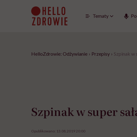
Go
to
content
Tematy
Po
HelloZdrowie: Odżywianie
›
Przepisy
›
Szpinak w 
Szpinak w super sał
Opublikowano:
13.08.2019 20:00