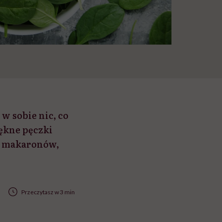
w sobie nic, co
iękne pęczki
p, makaronów,
Przeczytasz w 3 min