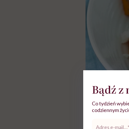
Bądź z 
Co tydzień wybie
codziennym życiu.
Adres
e-