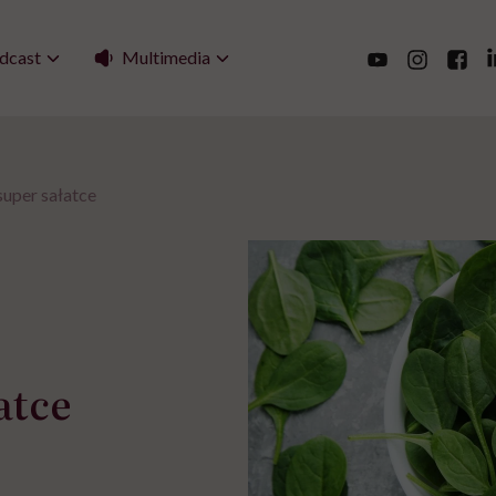
Multimedia
dcast
super sałatce
atce