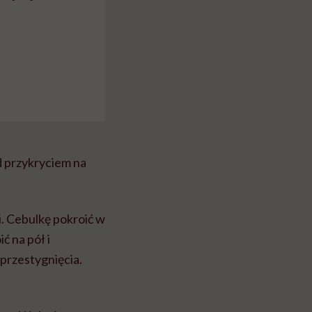
d przykryciem na
i. Cebulkę pokroić w
ć na pół i
przestygnięcia.