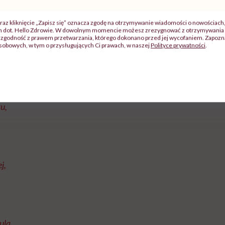
raz kliknięcie „Zapisz się” oznacza zgodę na otrzymywanie wiadomości o nowościach
ch dot. Hello Zdrowie. W dowolnym momencie możesz zrezygnować z otrzymywania 
zgodność z prawem przetwarzania, którego dokonano przed jej wycofaniem. Zapoznaj
a ze szpinakiem. Zdjęcie: Katarzyna Bartoszewska i Toma
sobowych, w tym o przysługujących Ci prawach, w naszej
Polityce prywatności
.
żu,
j,
ula,