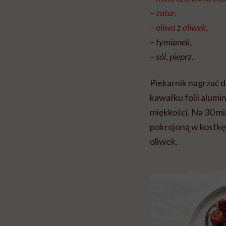
– zatar,
–
oliwa z oliwek
,
– tymianek,
– sól, pieprz.
Piekarnik nagrzać 
kawałku folii alumin
miękkości. Na 30 m
pokrojoną w kostkę 
oliwek.