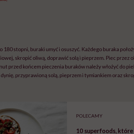
do 180 stopni, buraki umyć i osuszyć. Każdego buraka poło
iowej, skropić oliwą, doprawić solą i pieprzem. Piec przez 
inut przed końcem pieczenia buraków należy włożyć do pie
dynię, przyprawioną solą, pieprzem i tymiankiem oraz skro
POLECAMY
10 superfoods, które 