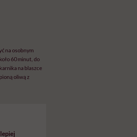
żyć na osobnym
około 60 minut, do
karnika na blaszce
pioną oliwą z
lepiej