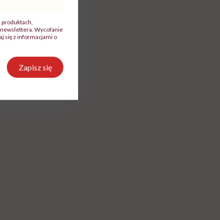
, produktach,
newslettera. Wycofanie
 się z informacjami o
sz Poneta
Zapisz się