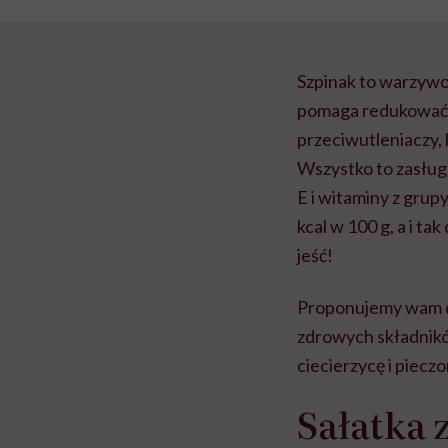
Szpinak to warzywo 
pomaga redukować 
przeciwutleniaczy,
Wszystko to zasług
E i witaminy z grupy
kcal w 100 g, a i t
jeść!
Proponujemy wam dz
zdrowych składników
ciecierzycę i piecz
Sałatka 