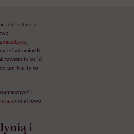
rtości potasu, i
stwo
 z
miażdżycą
.
my też witaminę K,
ak zawiera tylko 16
olizm. Nic, tylko
wo smacznych i
inoa
, a dodatkowo
dynią i