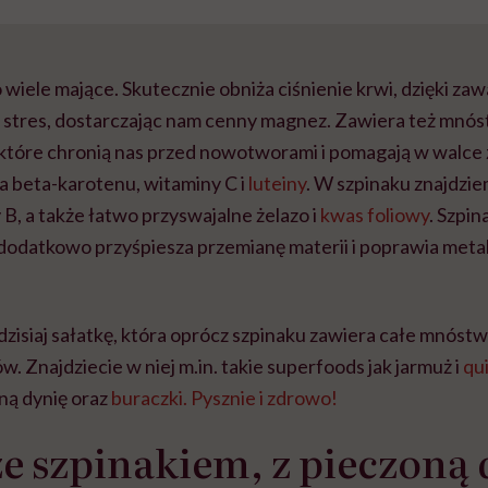
wiele mające. Skutecznie obniża ciśnienie krwi, dzięki zawa
stres, dostarczając nam cenny magnez. Zawiera też mnó
 które chronią nas przed nowotworami i pomagają w walce
a beta-karotenu, witaminy C i
luteiny
. W szpinaku znajdzie
 B, a także łatwo przyswajalne żelazo i
kwas foliowy
. Szpin
ak dodatkowo przyśpiesza przemianę materii i poprawia metab
isiaj sałatkę, która oprócz szpinaku zawiera całe mnóst
. Znajdziecie w niej m.in. takie superfoods jak jarmuż i
qu
oną dynię oraz
buraczki. Pysznie i zdrowo!
ze szpinakiem, z pieczoną 