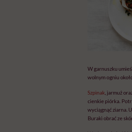
W garnuszku umieśc
wolnym ogniu około
Szpinak
, jarmuż or
cienkie piórka. Potr
wyciągnąć ziarna. 
Buraki obrać ze skórk