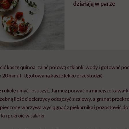
działają w parze
ić kaszę quinoa, zalać połową szklanki wody i gotować po
 20 minut. Ugotowaną kaszę lekko przestudzić.
az rukolę umyć i osuszyć. Jarmuż porwać na mniejsze kawałk
zebną ilość ciecierzycy odsączyć z zalewy, a granat przekroi
Upieczone warzywa wyciągnąć z piekarnika i pozostawić do 
i i pokroić w talarki.