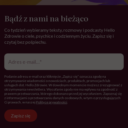
Bądź z nami na bieżąco
Co tydzień wybieramy teksty, rozmowy i podcasty Hello
Zdrowie o ciele, psychice i codziennym życiu. Zapisz się i
czytaj bez pośpiechu.
Adres
e-
mail
*
Podanie adresu e-mail oraz kliknięcie „Zapisz się” oznacza zgodę na
otrzymywanie wiadomości o nowościach, produktach, promocjach lub
usługach dot. Hello Zdrowie. W dowolnym momencie możesz zrezygnować z
otrzymywania newslettera. Wycofanie zgody nie ma wpływu na zgodność z
prawem przetwarzania, którego dokonano przed jej wycofaniem. Zapoznaj się
z informacjami o przetwarzaniu danych osobowych, w tym o przysługujących
Ci prawach, w naszej
Polityce prywatności
.
Zapisz się