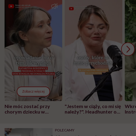
Zobacz więcej
Nie móc zostać przy
"Jestem w ciąży, co mi się
Wkró
chorym dziecku w
należy?". Headhunter o
Inst
szpitalu to tortura.
zmianie pokoleniowej u
atak
"Przeszkadzać w tym
kobiet w ciąży na rynku
wars
może chyba tylko
pracy
eksp
POLECAMY
głupota i brak