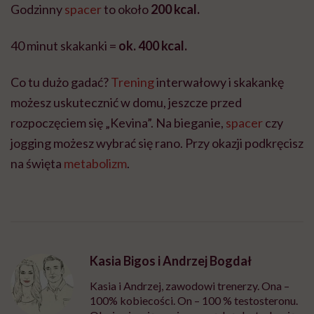
Godzinny
spacer
to około
200 kcal.
40 minut skakanki =
ok. 400 kcal.
Co tu dużo gadać?
Trening
interwałowy i skakankę
możesz uskutecznić w domu, jeszcze przed
rozpoczęciem się „Kevina”. Na bieganie,
spacer
czy
jogging możesz wybrać się rano. Przy okazji podkręcisz
na święta
metabolizm
.
Kasia Bigos i Andrzej Bogdał
Kasia i Andrzej, zawodowi trenerzy. Ona –
100% kobiecości. On – 100 % testosteronu.