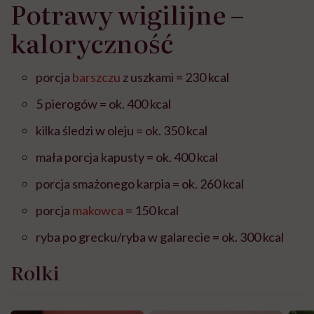
Potrawy wigilijne –
kaloryczność
porcja
barszczu
z uszkami = 230 kcal
5 pierogów = ok. 400 kcal
kilka śledzi w oleju = ok. 350 kcal
mała porcja kapusty = ok. 400 kcal
porcja smażonego karpia = ok. 260 kcal
porcja
makowca
= 150 kcal
ryba po grecku/ryba w galarecie = ok. 300 kcal
Rolki