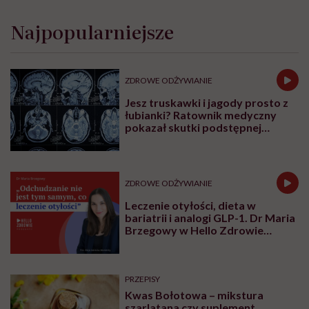
Najpopularniejsze
ZDROWE ODŻYWIANIE
Jesz truskawki i jagody prosto z
łubianki? Ratownik medyczny
pokazał skutki podstępnej
choroby niemytych owoców
ZDROWE ODŻYWIANIE
Leczenie otyłości, dieta w
bariatrii i analogi GLP-1. Dr Maria
Brzegowy w Hello Zdrowie
Podcasty
PRZEPISY
Kwas Bołotowa – mikstura
szarlatana czy suplement