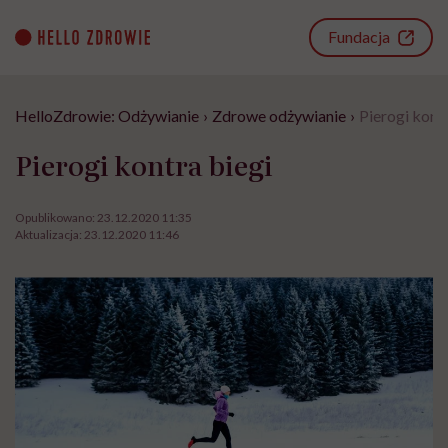
Go
to
Fundacja
content
HelloZdrowie: Odżywianie
›
Zdrowe odżywianie
›
Pierogi kont
Pierogi kontra biegi
Opublikowano:
23.12.2020 11:35
Aktualizacja:
23.12.2020 11:46