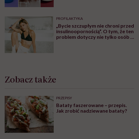
PROFILAKTYKA
„Bycie szczupłym nie chroni przed
insulinoopornością”. O tym, że ten
problem dotyczy nie tylko osób z
nadwagą lub otyłością,
rozmawiamy z lekarzem Piotrem
Grzybem
Zobacz także
PRZEPISY
Bataty faszerowane – przepis.
Jak zrobić nadziewane bataty?