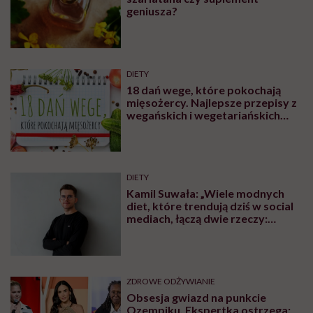
geniusza?
DIETY
18 dań wege, które pokochają
mięsożercy. Najlepsze przepisy z
wegańskich i wegetariańskich
blogów
DIETY
Kamil Suwała: „Wiele modnych
diet, które trendują dziś w social
mediach, łączą dwie rzeczy:
eliminacje i udziwnienia”
ZDROWE ODŻYWIANIE
Obsesja gwiazd na punkcie
Ozempiku. Ekspertka ostrzega: