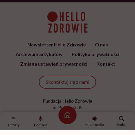
Newsletter Hello Zdrowie
O nas
Archiwum artykułów
Polityka prywatności
Zmiana ustawień prywatności
Kontakt
Skontaktuj się z nami
Fundacja Hello Zdrowie
ul. Poleczki 35
02-822 Warszawa
Strona główna
NIP 9512613236
Multimedia
Szukaj
Tematy
Podcast
Kontakt z redakcją