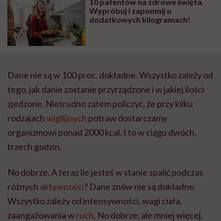
10 patentów na zdrowe święta.
wyobraźni"
Wypróbuj i zapomnij o
dodatkowych kilogramach!
Dane nie są w 100 proc. dokładne. Wszystko zależy od
tego, jak danie zostanie przyrządzone i w jakiej ilości
zjedzone. Nietrudno zatem policzyć, że przy kilku
rodzajach
wigilijnych
potraw dostarczamy
organizmowi ponad 2000 kcal. I to w ciągu dwóch,
trzech godzin.
No dobrze. A teraz ile jesteś w stanie spalić podczas
różnych
aktywności
? Dane znów nie są dokładne.
Wszystko zależy od intensywności, wagi ciała,
zaangażowania w
ruch
. No dobrze, ale mniej więcej,