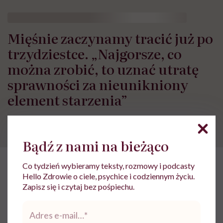
Mięśnie zaczynamy tracić już po
trzydziestce. „Najgorsze, co
można zrobić, to uznać utratę
sprawności za nieunikniony
element starzenia”
Bądź z nami na bieżąco
Co tydzień wybieramy teksty, rozmowy i podcasty
Hello Zdrowie o ciele, psychice i codziennym życiu.
Zapisz się i czytaj bez pośpiechu.
Adres
e-
mail
*