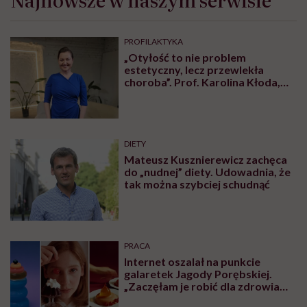
PROFILAKTYKA
„Otyłość to nie problem
estetyczny, lecz przewlekła
choroba”. Prof. Karolina Kłoda,
która mierzy się z tym
schorzeniem, mówi pacjentom: to
nie wasza wina
DIETY
Mateusz Kusznierewicz zachęca
do „nudnej” diety. Udowadnia, że
tak można szybciej schudnąć
PRACA
Internet oszalał na punkcie
galaretek Jagody Porębskiej.
„Zaczęłam je robić dla zdrowia
psychicznego”