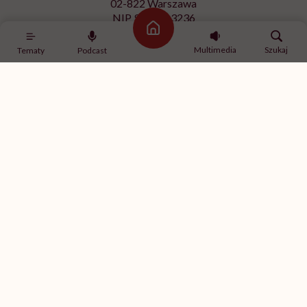
02-822 Warszawa
NIP 9512613236
Strona główna
Kontakt z redakcją
Multimedia
Szukaj
Tematy
Podcast
redakcja@hellozdrowie.pl
Dołącz do naszej społeczności
Właścicielem serwisu
HelloZdrowie
jest Fundacja należąca
do
USP Zdrowie sp. z o.o.
, które jest częścią
USP Group
.
Treści zawarte w serwisie HelloZdrowie mają charakter
informacyjno-edukacyjny. Jeśli potrzebujesz porady
odnośnie swojego stanu zdrowia, skonsultuj się z lekarzem
lub farmaceutą.
© 2012-2026 | HelloZdrowie
Realizacja:
GeekRoom.pl