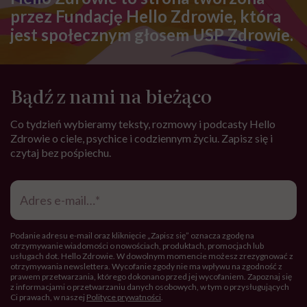
przez Fundację Hello Zdrowie, która
jest społecznym głosem USP Zdrowie.
Bądź z nami na bieżąco
Co tydzień wybieramy teksty, rozmowy i podcasty Hello
Zdrowie o ciele, psychice i codziennym życiu. Zapisz się i
czytaj bez pośpiechu.
Adres
e-
mail
*
Podanie adresu e-mail oraz kliknięcie „Zapisz się” oznacza zgodę na
otrzymywanie wiadomości o nowościach, produktach, promocjach lub
usługach dot. Hello Zdrowie. W dowolnym momencie możesz zrezygnować z
otrzymywania newslettera. Wycofanie zgody nie ma wpływu na zgodność z
prawem przetwarzania, którego dokonano przed jej wycofaniem. Zapoznaj się
z informacjami o przetwarzaniu danych osobowych, w tym o przysługujących
Ci prawach, w naszej
Polityce prywatności
.