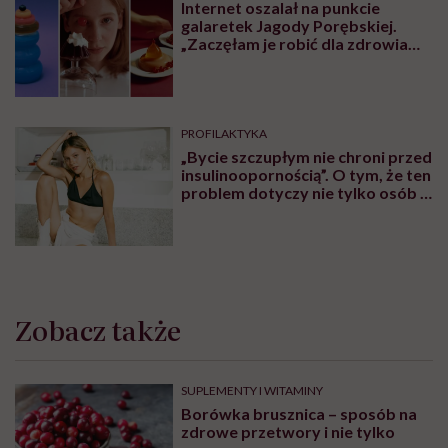
Internet oszalał na punkcie
galaretek Jagody Porębskiej.
„Zaczęłam je robić dla zdrowia
psychicznego”
PROFILAKTYKA
„Bycie szczupłym nie chroni przed
insulinoopornością”. O tym, że ten
problem dotyczy nie tylko osób z
nadwagą lub otyłością,
rozmawiamy z lekarzem Piotrem
Grzybem
Zobacz także
SUPLEMENTY I WITAMINY
Borówka brusznica – sposób na
zdrowe przetwory i nie tylko