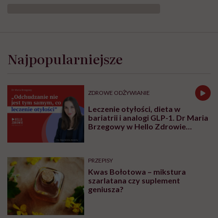
Najpopularniejsze
ZDROWE ODŻYWIANIE
Leczenie otyłości, dieta w
bariatrii i analogi GLP-1. Dr Maria
Brzegowy w Hello Zdrowie
Podcasty
PRZEPISY
Kwas Bołotowa – mikstura
szarlatana czy suplement
geniusza?