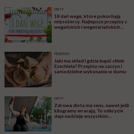
DIETY
18 dań wege, które pokochają
mięsożercy. Najlepsze przepisy z
wegańskich i wegetariańskich
blogów
PRZEPISY
Jaki ma skład i gdzie kupić chleb
Ezechiela? Przepisy na zaczyn i
samodzielne wykonanie w domu
DIETY
Zdrowa dieta ma sens, nawet jeśli
kilogramy wracają. To odkrycie
daje nadzieję wszystkim
walczącym z efektem jo-jo