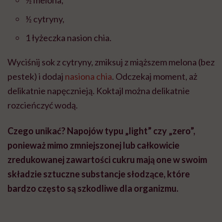
½ melona,
½ cytryny,
1 łyżeczka nasion chia.
Wyciśnij sok z cytryny, zmiksuj z miąższem melona (bez
pestek) i dodaj
nasiona chia
. Odczekaj moment, aż
delikatnie napęcznieją. Koktajl można delikatnie
rozcieńczyć wodą.
Czego unikać? Napojów typu „light” czy „zero”,
ponieważ mimo zmniejszonej lub całkowicie
zredukowanej zawartości cukru mają one w swoim
składzie sztuczne substancje słodzące, które
bardzo często są szkodliwe dla organizmu.