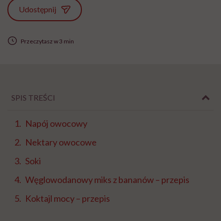
Udostępnij
Przeczytasz w 3 min
SPIS TREŚCI
Napój owocowy
Nektary owocowe
Soki
Węglowodanowy miks z bananów – przepis
Koktajl mocy – przepis