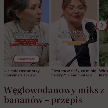
Zobacz więcej
Nie móc zostać przy
"Jestem w ciąży, co mi się
Wkró
chorym dziecku w
należy?". Headhunter o
Inst
szpitalu to tortura.
zmianie pokoleniowej u
atak
"Przeszkadzać w tym
kobiet w ciąży na rynku
wars
Węglowodanowy miks z
może chyba tylko
pracy
eksp
głupota i brak
bananów – przepis
wyobraźni"