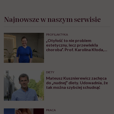
Najnowsze w naszym serwisie
PROFILAKTYKA
„Otyłość to nie problem
estetyczny, lecz przewlekła
choroba”. Prof. Karolina Kłoda,
która mierzy się z tym
schorzeniem, mówi pacjentom: to
nie wasza wina
DIETY
Mateusz Kusznierewicz zachęca
do „nudnej” diety. Udowadnia, że
tak można szybciej schudnąć
PRACA