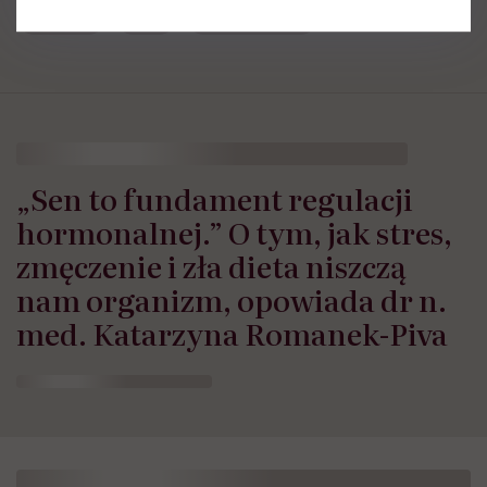
Napoje
sok
zdrowa dieta
„Sen to fundament regulacji
hormonalnej.” O tym, jak stres,
zmęczenie i zła dieta niszczą
nam organizm, opowiada dr n.
med. Katarzyna Romanek-Piva