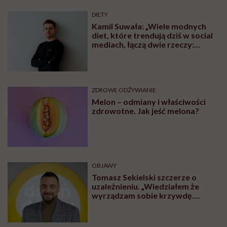
DIETY
Kamil Suwała: „Wiele modnych
diet, które trendują dziś w social
mediach, łączą dwie rzeczy:
eliminacje i udziwnienia”
ZDROWE ODŻYWIANIE
Melon – odmiany i właściwości
zdrowotne. Jak jeść melona?
OBJAWY
Tomasz Sekielski szczerze o
uzależnieniu. „Wiedziałem że
wyrządzam sobie krzywdę.
Bałem się, że się już nie obudzę”