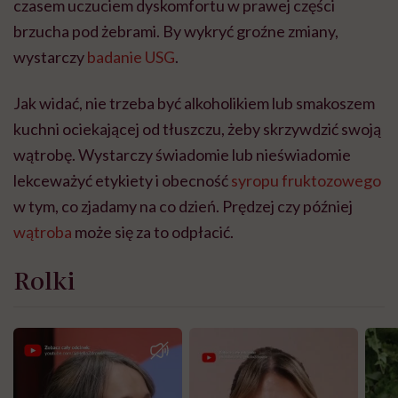
czasem uczuciem dyskomfortu w prawej części
brzucha pod żebrami. By wykryć groźne zmiany,
wystarczy
badanie USG
.
Jak widać, nie trzeba być alkoholikiem lub smakoszem
kuchni ociekającej od tłuszczu, żeby skrzywdzić swoją
wątrobę. Wystarczy świadomie lub nieświadomie
lekceważyć etykiety i obecność
syropu fruktozowego
w tym, co zjadamy na co dzień. Prędzej czy później
wątroba
może się za to odpłacić.
Rolki