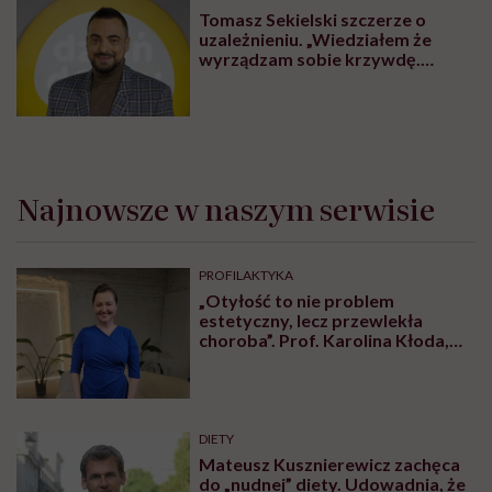
Tomasz Sekielski szczerze o
uzależnieniu. „Wiedziałem że
wyrządzam sobie krzywdę.
Bałem się, że się już nie obudzę”
Najnowsze w naszym serwisie
PROFILAKTYKA
„Otyłość to nie problem
estetyczny, lecz przewlekła
choroba”. Prof. Karolina Kłoda,
która mierzy się z tym
schorzeniem, mówi pacjentom: to
nie wasza wina
DIETY
Mateusz Kusznierewicz zachęca
do „nudnej” diety. Udowadnia, że