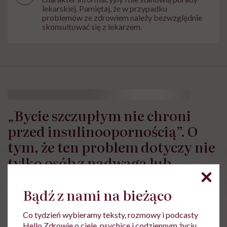
lekarskiej. Pamiętaj, że w przypadku
problemów ze zdrowiem należy bezwzględnie
skonsultować się z lekarzem.
„Bycie szczupłym nie chroni
przed insulinoopornością”. O
tym, że ten problem dotyczy nie
tylko osób z nadwagą lub
otyłością, rozmawiamy z
lekarzem Piotrem Grzybem
Bądź z nami na bieżąco
Co tydzień wybieramy teksty, rozmowy i podcasty
Hello Zdrowie o ciele, psychice i codziennym życiu.