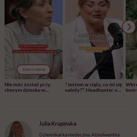
Zobacz więcej
Nie móc zostać przy
"Jestem w ciąży, co mi się
Wkró
chorym dziecku w
należy?". Headhunter o
Inst
szpitalu to tortura.
zmianie pokoleniowej u
atak
"Przeszkadzać w tym
kobiet w ciąży na rynku
wars
może chyba tylko
pracy
eksp
głupota i brak
wyobraźni"
Julia Krupińska
Dziennikarka medyczna. Absolwentka