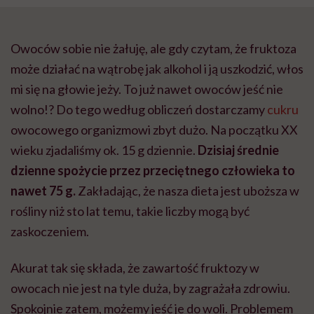
Owoców sobie nie żałuję, ale gdy czytam, że fruktoza
może działać na wątrobę jak alkohol i ją uszkodzić, włos
mi się na głowie jeży. To już nawet owoców jeść nie
wolno!? Do tego według obliczeń dostarczamy
cukru
owocowego organizmowi zbyt dużo. Na początku XX
wieku zjadaliśmy ok. 15 g dziennie.
Dzisiaj średnie
dzienne spożycie przez przeciętnego człowieka to
nawet 75 g.
Zakładając, że nasza dieta jest uboższa w
rośliny niż sto lat temu, takie liczby mogą być
zaskoczeniem.
Akurat tak się składa, że zawartość fruktozy w
owocach nie jest na tyle duża, by zagrażała zdrowiu.
Spokojnie zatem, możemy jeść je do woli. Problemem