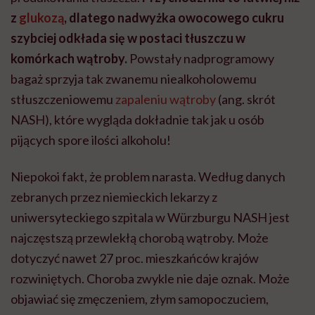
z
glukozą
, dlatego nadwyżka owocowego cukru
szybciej odkłada się w postaci tłuszczu w
komórkach wątroby.
Powstały nadprogramowy
bagaż sprzyja tak zwanemu niealkoholowemu
stłuszczeniowemu
zapaleniu wątroby
(ang. skrót
NASH), które wygląda dokładnie tak jak u osób
pijących spore ilości alkoholu!
Niepokoi fakt, że problem narasta. Według danych
zebranych przez niemieckich lekarzy z
uniwersyteckiego szpitala w Würzburgu NASH jest
najczęstszą przewlekłą chorobą wątroby. Może
dotyczyć nawet 27 proc. mieszkańców krajów
rozwiniętych. Choroba zwykle nie daje oznak. Może
objawiać się zmęczeniem, złym samopoczuciem,