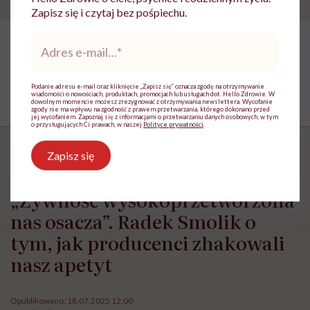
Zapisz się i czytaj bez pośpiechu.
Adres
e-
mail
*
Podanie adresu e-mail oraz kliknięcie „Zapisz się” oznacza zgodę na otrzymywanie
wiadomości o nowościach, produktach, promocjach lub usługach dot. Hello Zdrowie. W
dowolnym momencie możesz zrezygnować z otrzymywania newslettera. Wycofanie
zgody nie ma wpływu na zgodność z prawem przetwarzania, którego dokonano przed
jej wycofaniem. Zapoznaj się z informacjami o przetwarzaniu danych osobowych, w tym
o przysługujących Ci prawach, w naszej
Polityce prywatności
.
Zapisz się
HelloZdrowie: Odżywianie
›
Zdrowe odżywianie
›
„Żywność wys
„Żywność wysokoprzetworzona
nas osacza”. Radek Smolik o
tym, jak producenci zhakowali
nasz apetyt
Opublikowano:
18.07.2025 12:00