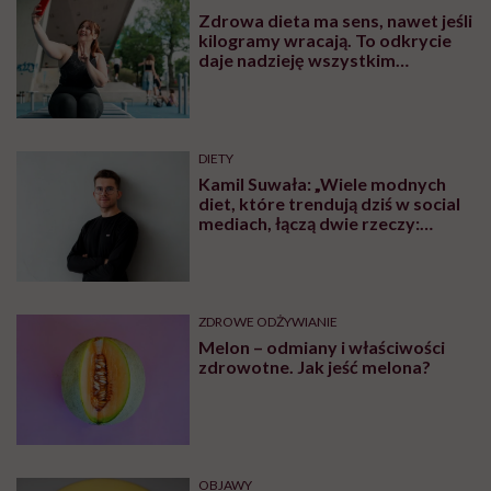
Zdrowa dieta ma sens, nawet jeśli
kilogramy wracają. To odkrycie
daje nadzieję wszystkim
walczącym z efektem jo-jo
DIETY
Kamil Suwała: „Wiele modnych
diet, które trendują dziś w social
mediach, łączą dwie rzeczy:
eliminacje i udziwnienia”
ZDROWE ODŻYWIANIE
Melon – odmiany i właściwości
zdrowotne. Jak jeść melona?
OBJAWY