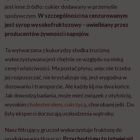
jest inne źródło: cukier dodawany w przemyśle
spożywczym.
W szczególności na cenzurowanym
jest syrop wysokofruktozowy – uwielbiany przez
producentów żywności i napojów.
Ta wytwarzana z kukurydzy słodka trucizna
wykorzystywana jest chętnie ze względu na niską
cenę i właściwości. Ma postać płynu, więc nie trzeba
jej rozpuszczać, nie krystalizuje się, jest wygodna w
dozowaniu i transporcie. Ale każdy kij ma dwa końce.
Jak dowodzą badania, może mieć związek z otyłością,
wysokim
cholesterolem
,
cukrzycą
, chorobami jelit. Do
listy eksperci dorzucają uszkodzenia wątroby.
Nasz filtrujący gruczoł wykorzystuje fruktozę do
produkowania tłuszczu.
Przychodzi mu to łatwiej niż