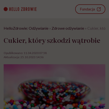
Go
to
Fundacja
content
HelloZdrowie: Odżywianie
›
Zdrowe odżywianie
›
Cukier, któr
Cukier, który szkodzi wątrobie
Opublikowano:
11.04.2020 07:58
Aktualizacja:
25.10.2023 14:36