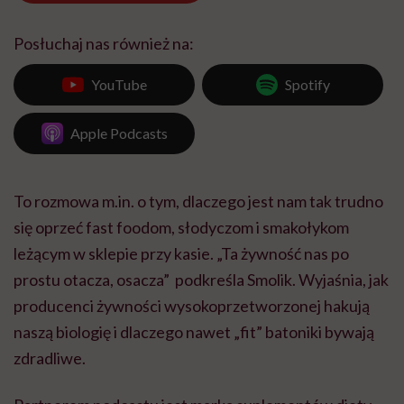
Posłuchaj nas również na:
YouTube
Spotify
Apple Podcasts
To rozmowa m.in. o tym, dlaczego jest nam tak trudno
się oprzeć fast foodom, słodyczom i smakołykom
leżącym w sklepie przy kasie. „Ta żywność nas po
prostu otacza, osacza” podkreśla Smolik. Wyjaśnia, jak
producenci żywności wysokoprzetworzonej hakują
naszą biologię i dlaczego nawet „fit” batoniki bywają
zdradliwe.