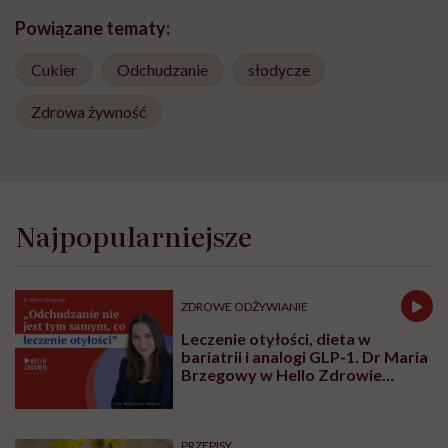
Powiązane tematy:
Cukier
Odchudzanie
słodycze
Zdrowa żywność
Najpopularniejsze
ZDROWE ODŻYWIANIE
Leczenie otyłości, dieta w
bariatrii i analogi GLP-1. Dr Maria
Brzegowy w Hello Zdrowie
Podcasty
PRZEPISY