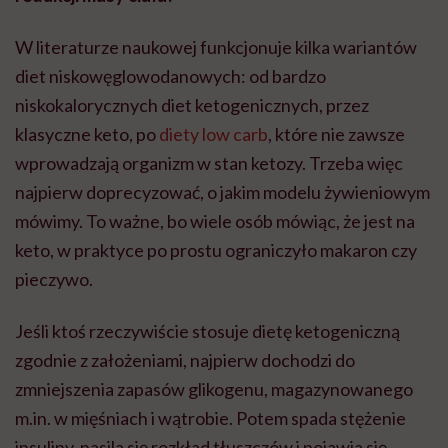
W literaturze naukowej funkcjonuje kilka wariantów
diet niskowęglowodanowych: od bardzo
niskokalorycznych diet ketogenicznych, przez
klasyczne keto, po
diety low carb
, które nie zawsze
wprowadzają organizm w stan ketozy. Trzeba więc
najpierw doprecyzować, o jakim modelu żywieniowym
mówimy. To ważne, bo wiele osób mówiąc, że jest na
keto, w praktyce po prostu ograniczyło makaron czy
pieczywo.
Jeśli ktoś rzeczywiście stosuje dietę ketogeniczną
zgodnie z założeniami, najpierw dochodzi do
zmniejszenia zapasów glikogenu, magazynowanego
m.in. w mięśniach i wątrobie. Potem spada stężenie
insuliny, nasila się rozkład tłuszczów i pojawia się