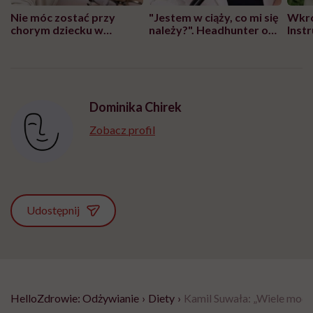
Nie móc zostać przy
"Jestem w ciąży, co mi się
Wkró
chorym dziecku w
należy?". Headhunter o
Inst
szpitalu to tortura.
zmianie pokoleniowej u
atak
"Przeszkadzać w tym
kobiet w ciąży na rynku
wars
może chyba tylko
pracy
eksp
głupota i brak
wyobraźni"
Dominika Chirek
Zobacz profil
Udostępnij
HelloZdrowie: Odżywianie
›
Diety
›
Kamil Suwała: „Wiele modnyc