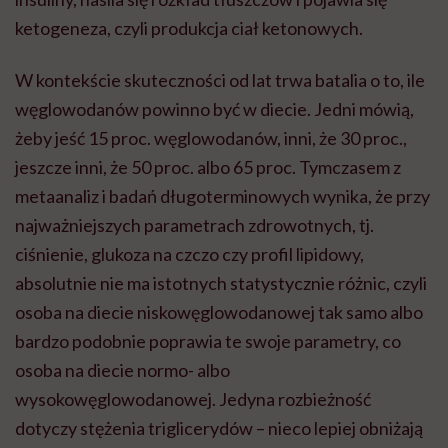
ketogeneza, czyli produkcja ciał ketonowych.
W kontekście skuteczności od lat trwa batalia o to, ile
węglowodanów powinno być w diecie. Jedni mówią,
żeby jeść 15 proc. węglowodanów, inni, że 30 proc.,
jeszcze inni, że 50 proc. albo 65 proc. Tymczasem z
metaanaliz i badań długoterminowych wynika, że przy
najważniejszych parametrach zdrowotnych, tj.
ciśnienie, glukoza na czczo czy profil lipidowy,
absolutnie nie ma istotnych statystycznie różnic, czyli
osoba na diecie niskowęglowodanowej tak samo albo
bardzo podobnie poprawia te swoje parametry, co
osoba na diecie normo- albo
wysokowęglowodanowej. Jedyna rozbieżność
dotyczy stężenia triglicerydów – nieco lepiej obniżają