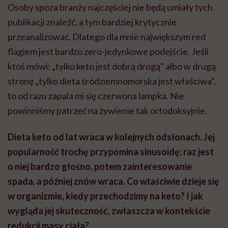
Osoby spoza branży najczęściej nie będą umiały tych
publikacji znaleźć, a tym bardziej krytycznie
przeanalizować. Dlatego dla mnie największym red
flagiem jest bardzo zero-jedynkowe podejście. Jeśli
ktoś mówi: „tylko keto jest dobrą drogą” albo w drugą
stronę „tylko dieta śródziemnomorska jest właściwa”,
to od razu zapala mi się czerwona lampka. Nie
powinniśmy patrzeć na żywienie tak ortodoksyjnie.
Dieta keto od lat wraca w kolejnych odsłonach. Jej
popularność trochę przypomina sinusoidę: raz jest
o niej bardzo głośno, potem zainteresowanie
spada, a później znów wraca. Co właściwie dzieje się
w organizmie, kiedy przechodzimy na keto? I jak
wygląda jej skuteczność, zwłaszcza w kontekście
redukcji masy ciała?