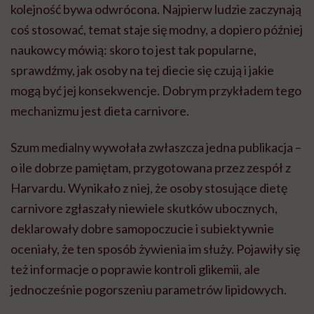
kolejność bywa odwrócona. Najpierw ludzie zaczynają
coś stosować, temat staje się modny, a dopiero później
naukowcy mówią: skoro to jest tak popularne,
sprawdźmy, jak osoby na tej diecie się czują i jakie
mogą być jej konsekwencje. Dobrym przykładem tego
mechanizmu jest dieta carnivore.
Szum medialny wywołała zwłaszcza jedna publikacja –
o ile dobrze pamiętam, przygotowana przez zespół z
Harvardu. Wynikało z niej, że osoby stosujące dietę
carnivore zgłaszały niewiele skutków ubocznych,
deklarowały dobre samopoczucie i subiektywnie
oceniały, że ten sposób żywienia im służy. Pojawiły się
też informacje o poprawie kontroli glikemii, ale
jednocześnie pogorszeniu parametrów lipidowych.