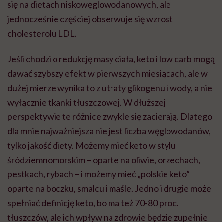
się na dietach niskowęglowodanowych, ale
jednocześnie częściej obserwuje się wzrost
cholesterolu LDL.
Jeśli chodzi o redukcję masy ciała, keto i low carb mogą
dawać szybszy efekt w pierwszych miesiącach, ale w
dużej mierze wynika to z utraty glikogenu i wody, a nie
wyłącznie tkanki tłuszczowej. W dłuższej
perspektywie te różnice zwykle się zacierają. Dlatego
dla mnie najważniejsza nie jest liczba węglowodanów,
tylko jakość diety. Możemy mieć keto w stylu
śródziemnomorskim – oparte na oliwie, orzechach,
pestkach, rybach – i możemy mieć „polskie keto”
oparte na boczku, smalcu i maśle. Jedno i drugie może
spełniać definicję keto, bo ma też 70-80 proc.
tłuszczów, ale ich wpływ na zdrowie będzie zupełnie