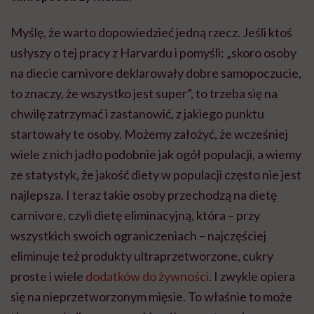
Myślę, że warto dopowiedzieć jedną rzecz. Jeśli ktoś
usłyszy o tej pracy z Harvardu i pomyśli: „skoro osoby
na diecie carnivore deklarowały dobre samopoczucie,
to znaczy, że wszystko jest super”, to trzeba się na
chwilę zatrzymać i zastanowić, z jakiego punktu
startowały te osoby.
Możemy założyć, że wcześniej
wiele z nich jadło podobnie jak ogół populacji, a wiemy
ze statystyk, że jakość diety w populacji często nie jest
najlepsza. I teraz takie osoby przechodzą na dietę
carnivore, czyli dietę eliminacyjną, która – przy
wszystkich swoich ograniczeniach – najczęściej
eliminuje też produkty ultraprzetworzone, cukry
proste i wiele
dodatków do żywności
. I zwykle opiera
się na nieprzetworzonym mięsie.
To właśnie to może