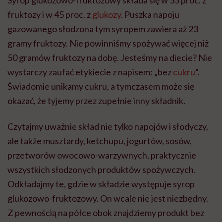
Syrop glukozowo-fruktozowy składa się w 55 proc. z
fruktozy i w 45 proc. z
glukozy
. Puszka napoju
gazowanego słodzona tym syropem zawiera aż 23
gramy fruktozy. Nie powinniśmy spożywać więcej niż
50 gramów fruktozy na dobę. Jesteśmy na diecie? Nie
wystarczy zaufać etykiecie z napisem: „bez
cukru
”.
Świadomie unikamy cukru, a tymczasem może się
okazać, że tyjemy przez zupełnie inny składnik.
Czytajmy uważnie skład nie tylko napojów i słodyczy,
ale także musztardy, ketchupu, jogurtów, sosów,
przetworów owocowo-warzywnych, praktycznie
wszystkich słodzonych produktów spożywczych.
Odkładajmy te, gdzie w składzie występuje syrop
glukozowo-fruktozowy. On wcale nie jest niezbędny.
Z pewnością na półce obok znajdziemy produkt bez