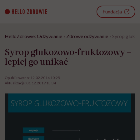
Go
to
Fundacja
content
HelloZdrowie: Odżywianie
›
Zdrowe odżywianie
›
Syrop glukoz
Syrop glukozowo-fruktozowy –
lepiej go unikać
Opublikowano:
12.02.2014 10:25
Aktualizacja:
01.12.2019 13:34