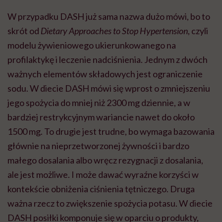
W przypadku DASH już sama nazwa dużo mówi, bo to
skrót od
Dietary Approaches to Stop Hypertension
, czyli
modelu żywieniowego ukierunkowanego na
profilaktykę i leczenie nadciśnienia. Jednym z dwóch
ważnych elementów składowych jest ograniczenie
sodu. W diecie DASH mówi się wprost o zmniejszeniu
jego spożycia do mniej niż 2300 mg dziennie, a w
bardziej restrykcyjnym wariancie nawet do około
1500 mg. To drugie jest trudne, bo wymaga bazowania
głównie na nieprzetworzonej żywności i bardzo
małego dosalania albo wręcz rezygnacji z dosalania,
ale jest możliwe. I może dawać wyraźne korzyści w
kontekście obniżenia ciśnienia tętniczego. Druga
ważna rzecz to zwiększenie spożycia potasu. W diecie
DASH posiłki komponuje się w oparciu o produkty,