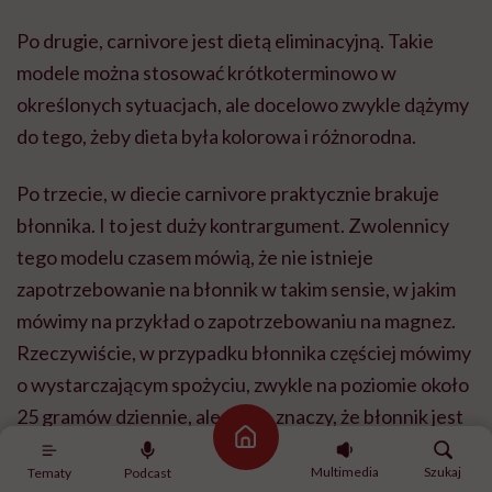
Po drugie, carnivore jest dietą eliminacyjną. Takie
modele można stosować krótkoterminowo w
określonych sytuacjach, ale docelowo zwykle dążymy
do tego, żeby dieta była kolorowa i różnorodna.
Po trzecie, w diecie carnivore praktycznie brakuje
błonnika. I to jest duży kontrargument. Zwolennicy
tego modelu czasem mówią, że nie istnieje
zapotrzebowanie na błonnik w takim sensie, w jakim
mówimy na przykład o zapotrzebowaniu na magnez.
Rzeczywiście, w przypadku błonnika częściej mówimy
o wystarczającym spożyciu, zwykle na poziomie około
25 gramów dziennie, ale to nie znaczy, że błonnik jest
Strona główna
nieważny. Mamy bardzo dużo danych pokazujących,
Multimedia
Szukaj
Tematy
Podcast
że jego odpowiednia ilość w diecie wiąże się m.in. z