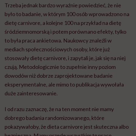
Trzeba jednak bardzo wyraźnie powiedzieć, że nie
było to badanie, w którym 100 osób wprowadzono na
dietę carnivore, a kolejne 100 na przykład na dietę
śródziemnomorską i potem porównano efekty, tylko
to była praca ankietowa. Naukowcy znaleźli w
mediach społecznościowych osoby, które już
stosowały dietę carnivore, i zapytali je, jak się na niej
czują. Metodologicznie to zupełnie inny poziom
dowodów niż dobrze zaprojektowane badanie
eksperymentalne, ale mimo to publikacja wywołała
duże zainteresowanie.
I od razu zaznaczę, że na ten moment nie mamy
dobrego badania randomizowanego, które
pokazywałoby, że dieta carnivore jest skuteczna albo
bezpieczna. Mamy przede wszystkim tę pracę