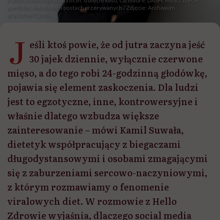
Kamil Suwała opowiada m.in. o diecie keto, carnivore, DASH, MIND, diecie
portfolio, detoksach i postach przerywanych / Zdjęcie: Archiwum
prywatne/Canva
J
eśli ktoś powie, że od jutra zaczyna jeść
30 jajek dziennie, wyłącznie czerwone
mięso, a do tego robi 24-godzinną głodówkę,
pojawia się element zaskoczenia. Dla ludzi
jest to egzotyczne, inne, kontrowersyjne i
właśnie dlatego wzbudza większe
zainteresowanie – mówi Kamil Suwała,
dietetyk współpracujący z biegaczami
długodystansowymi i osobami zmagającymi
się z zaburzeniami sercowo-naczyniowymi,
z którym rozmawiamy o fenomenie
viralowych diet. W rozmowie z Hello
Zdrowie wyjaśnia, dlaczego social media