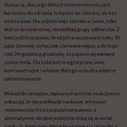
tłumaczę, dlaczego dieta śródziemnomorska jest
korzystna dla zdrowia, to będzie on rzetelny, ale bez
efektu wow. Nie pójdzie więc szeroko w świat, tylko
dotrze do konkretnej, niewielkiej grupy odbiorców. Z
kolei jeśli ktoś powie, że od jutra zaczyna jeść tylko 30
jajek dziennie, wyłącznie czerwone mięso, a do tego
robi 24-godzinną głodówkę, to pojawia się element
zaskoczenia. Dla ludzi jest to egzotyczne, inne,
kontrowersyjne i właśnie dlatego wzbudza większe
zainteresowanie.
Wskaźniki zasięgów, zapisanych postów, reakcji jasno
pokazują, że nie publikacje naukowe, ani nawet
niekoniecznie treści popularnonaukowe, a
alternatywne, skrajne podejścia niosą się w social
mediach. A niestety dzisiaj to właśnie social media w