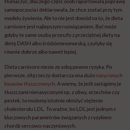
tłumaczyć, dlaczego część osób raportowała poprawę
samopoczucia i deklarowała, że chce zostać przy tym
modelu żywienia. Ale to nie jest dowód na to, że dieta
carnivore jest najlepszym rozwiązaniem. Być może
gdyby te same osoby przeszły z przeciętnej diety na
dietę DASH albo śródziemnomorską, czułyby się
równie dobrze albo nawet lepiej.
Dieta carnivore niesie ze sobą pewne ryzyka. Po
pierwsze, siłą rzeczy dostarcza ona dużo
nasyconych
kwasów tłuszczowych
. A wiemy, że jeśli zastąpimy je
tłuszczami nienasyconymi np. z oliwy, orzechów czy
pestek, to możemy istotnie obniżyć stężenie
cholesterolu LDL. To ważne, bo LDL jest jednym z
kluczowych parametrów związanych z ryzykiem
chorób sercowo-naczyniowych.