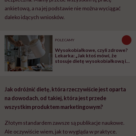
ankietową, a na jej podstawie nie można wyciągać
daleko idących wniosków.
POLECAMY
Wysokobiałkowe, czyli zdrowe?
Lekarka: „Jak ktoś mówi, że
stosuje dietę wysokobiałkową i
wyniki badań ma dobre,
odpowiadam: Tak, teraz, ale nie
wiadomo, jak będzie kiedyś”
Jak odróżnić dietę, która rzeczywiście jest oparta
na dowodach, od takiej, która jest przede
wszystkim produktem marketingowym?
Złotym standardem zawsze są publikacje naukowe.
Ale oczywiście wiem, jak to wygląda w praktyce.