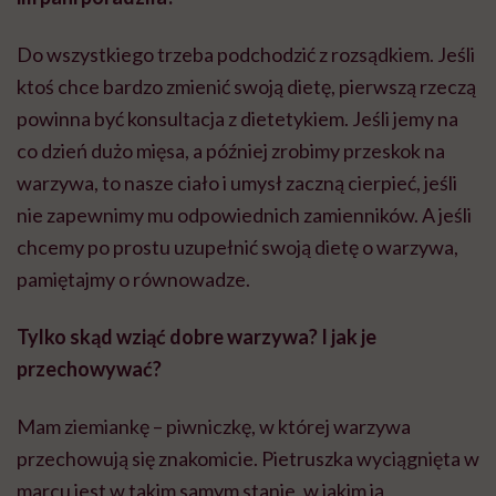
Do wszystkiego trzeba podchodzić z rozsądkiem. Jeśli
ktoś chce bardzo zmienić swoją dietę, pierwszą rzeczą
powinna być konsultacja z dietetykiem. Jeśli jemy na
co dzień dużo mięsa, a później zrobimy przeskok na
warzywa, to nasze ciało i umysł zaczną cierpieć, jeśli
nie zapewnimy mu odpowiednich zamienników. A jeśli
chcemy po prostu uzupełnić swoją dietę o warzywa,
pamiętajmy o równowadze.
Tylko skąd wziąć dobre warzywa? I jak je
przechowywać?
Mam ziemiankę – piwniczkę, w której warzywa
przechowują się znakomicie. Pietruszka wyciągnięta w
marcu jest w takim samym stanie, w jakim ją