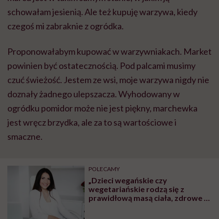
schowałam jesienią. Ale też kupuję warzywa, kiedy
czegoś mi zabraknie z ogródka.
Proponowałabym kupować w warzywniakach. Market
powinien być ostatecznością. Pod palcami musimy
czuć świeżość. Jestem ze wsi, moje warzywa nigdy nie
doznały żadnego ulepszacza. Wyhodowany w
ogródku pomidor może nie jest piękny, marchewka
jest wręcz brzydka, ale za to są wartościowe i
smaczne.
POLECAMY
„Dzieci wegańskie czy
wegetariańskie rodzą się z
prawidłową masą ciała, zdrowe i
rozwijają się prawidłowo. To, że
brak mięsa w diecie ciężarnej