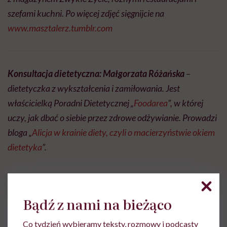
szefami kuchni. Po więcej zdjęć sięgnijcie na
www.masztalerz.tumblr.com
Konsultacja dietetyczna: Małgorzata Różańska
–
dietetyczka z wykształcenia i zamiłowania. Jest
właścicielką Poradni Dietetycznej „
Foodarea
”, w której
uczy, jak dbać o siebie przez zdrowe odżywianie. Prowadzi
bloga „
Alicja w krainie diety, czyli o macierzyństwie okiem
dietetyka
”.
Bądź z nami na bieżąco
duet masz.talerz
Co tydzień wybieramy teksty, rozmowy i podcasty