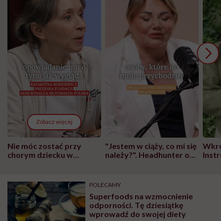
Zobacz więcej
Nie móc zostać przy
"Jestem w ciąży, co mi się
Wkró
chorym dziecku w
należy?". Headhunter o
Inst
szpitalu to tortura.
zmianie pokoleniowej u
atak
"Przeszkadzać w tym
kobiet w ciąży na rynku
wars
może chyba tylko
pracy
eksp
POLECAMY
głupota i brak
Superfoods na wzmocnienie
wyobraźni"
odporności. Tę dziesiątkę
wprowadź do swojej diety