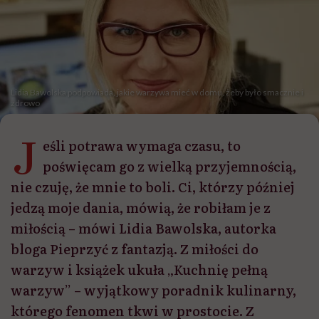
Lidia Bawolska podpowiada, jakie warzywa mieć w domu, żeby było smacznie i
zdrowo
J
eśli potrawa wymaga czasu, to
poświęcam go z wielką przyjemnością,
nie czuję, że mnie to boli. Ci, którzy później
jedzą moje dania, mówią, że robiłam je z
miłością – mówi Lidia Bawolska, autorka
bloga Pieprzyć z fantazją. Z miłości do
warzyw i książek ukuła „Kuchnię pełną
warzyw” – wyjątkowy poradnik kulinarny,
którego fenomen tkwi w prostocie. Z