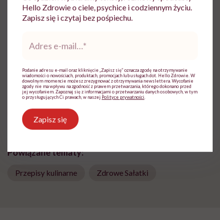
Hello Zdrowie o ciele, psychice i codziennym życiu.
masz.talerz – duet fotografów, na co dzień
Zapisz się i czytaj bez pośpiechu.
współpracujących z organizacją Slow Food
Youth Warsaw, z magazynem Zwykłe Życie,
Adres
różnymi restauracjami i szefami kuchni. Po
e-
więcej zdjęć sięgnijcie na
mail
*
www.fotografiamasztalerz.pl
Podanie adresu e-mail oraz kliknięcie „Zapisz się” oznacza zgodę na otrzymywanie
Zobacz profil
wiadomości o nowościach, produktach, promocjach lub usługach dot. Hello Zdrowie. W
dowolnym momencie możesz zrezygnować z otrzymywania newslettera. Wycofanie
zgody nie ma wpływu na zgodność z prawem przetwarzania, którego dokonano przed
jej wycofaniem. Zapoznaj się z informacjami o przetwarzaniu danych osobowych, w tym
o przysługujących Ci prawach, w naszej
Polityce prywatności
.
Udostępnij
Zapisz się
Powiązane tematy:
Przepisy kulinarne
Zdrowe Sałatki