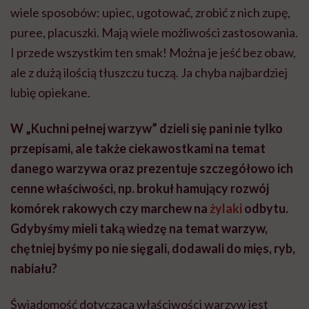
wiele sposobów: upiec, ugotować, zrobić z nich zupę,
puree, placuszki. Mają wiele możliwości zastosowania.
I przede wszystkim ten smak! Można je jeść bez obaw,
ale z dużą ilością tłuszczu tuczą. Ja chyba najbardziej
lubię opiekane.
W „Kuchni pełnej warzyw” dzieli się pani nie tylko
przepisami, ale także ciekawostkami na temat
danego warzywa oraz prezentuje szczegółowo ich
cenne właściwości, np. brokuł hamujący rozwój
komórek rakowych czy marchew na
żylaki
odbytu.
Gdybyśmy mieli taką wiedzę na temat warzyw,
chętniej byśmy po nie sięgali, dodawali do mięs, ryb,
nabiału?
Świadomość dotycząca właściwości warzyw jest