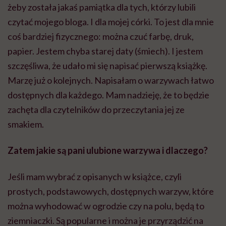
żeby została jakaś pamiątka dla tych, którzy lubili
czytać mojego bloga. I dla mojej córki. To jest dla mnie
coś bardziej fizycznego: można czuć farbę, druk,
papier. Jestem chyba starej daty (śmiech). I jestem
szczęśliwa, że udało mi się napisać pierwszą książkę.
Marzę już o kolejnych. Napisałam o warzywach łatwo
dostępnych dla każdego. Mam nadzieję, że to będzie
zachęta dla czytelników do przeczytania jej ze
smakiem.
Zatem jakie są pani ulubione warzywa i dlaczego?
Jeśli mam wybrać z opisanych w książce, czyli
prostych, podstawowych, dostępnych warzyw, które
można wyhodować w ogrodzie czy na polu, będą to
ziemniaczki. Są popularne i można je przyrządzić na