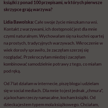
książki z ponad 100 przepisami, w których pierwsze
skrzypce grają warzywa?
Lidia Bawolska:
Całe swoje życie mieszkam na wsi.
Kontakt z warzywami, ich dostępność jest dla mnie
czymś naturalnym. Wychowałam się na kuchni opartej
na prostych, tradycyjnych warzywach. Wkroczenie w
wiek dorosły sprawiło, że zaczęłam szerzej się
rozglądać. Przekroczyłam miedzę i zaczęłam
kombinować samodzielnie potrawy z tego, co miałam
pod ręką.
Od 7 lat działam w internecie, piszę bloga i udzielam
się w social mediach. Dla mnie to jest jednak „chmura”,
a ja kocham rzeczy namacalne, kocham książki. Od
dziecka jestem typem mola książkowego. Chciałam,