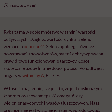
Przeczytasz w 3 min
Ryba ta ma w sobie mnóstwo witamin i wartości
odżywczych. Dzięki zawartości cynku i selenu
wzmacnia
odporność
. Selen zapobiega również
powstawaniu nowotworów, ma też dobry wpływ na
prawidłowe funkcjonowanie tarczycy. Łosoś
skutecznie uzupełnia niedobór potasu. Ponadto jest
bogaty w
witaminy A
, B, D i E.
W łososiu najcenniejsze jest to, że jest doskonałym
źródłem kwasów omega-3 i omega-6, czyli
wielonienasyconych kwasów tłuszczowych. Nasz
organizm nie jest w stanie ich sam wyprodukować,