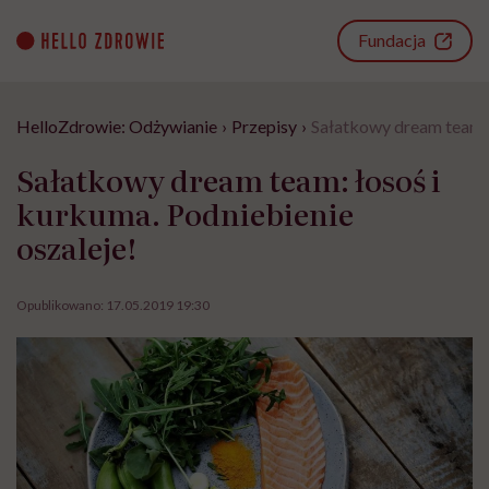
Go
to
Fundacja
content
HelloZdrowie: Odżywianie
›
Przepisy
›
Sałatkowy dream team: 
Sałatkowy dream team: łosoś i
kurkuma. Podniebienie
oszaleje!
Opublikowano:
17.05.2019 19:30