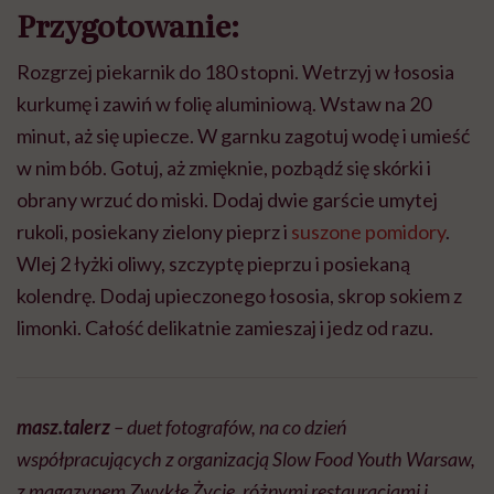
Przygotowanie:
Rozgrzej piekarnik do 180 stopni. Wetrzyj w łososia
kurkumę i zawiń w folię aluminiową. Wstaw na 20
minut, aż się upiecze. W garnku zagotuj wodę i umieść
w nim bób. Gotuj, aż zmięknie, pozbądź się skórki i
obrany wrzuć do miski. Dodaj dwie garście umytej
rukoli, posiekany zielony pieprz i
suszone pomidory
.
Wlej 2 łyżki oliwy, szczyptę pieprzu i posiekaną
kolendrę. Dodaj upieczonego łososia, skrop sokiem z
limonki. Całość delikatnie zamieszaj i jedz od razu.
masz.talerz
– duet fotografów, na co dzień
współpracujących z organizacją Slow Food Youth Warsaw,
z magazynem Zwykłe Życie, różnymi restauracjami i