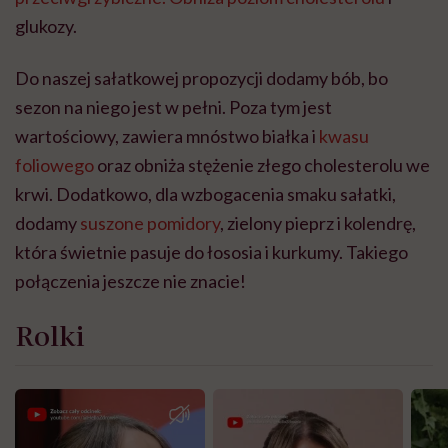
glukozy.
Do naszej sałatkowej propozycji dodamy bób, bo
sezon na niego jest w pełni. Poza tym jest
wartościowy, zawiera mnóstwo białka i
kwasu
foliowego
oraz obniża stężenie złego cholesterolu we
krwi. Dodatkowo, dla wzbogacenia smaku sałatki,
dodamy
suszone pomidory
, zielony pieprz i kolendrę,
która świetnie pasuje do łososia i kurkumy. Takiego
połączenia jeszcze nie znacie!
Rolki