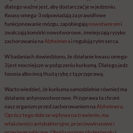
dlatego ważne jest, aby dostarczać je w jedzeniu.
Kwasy omega-3 odpowiadają za prawidłowe
funkcjonowanie mózgu, zapobiegają
nowotworom
i
zwalczają komórki nowotworowe, zmniejszają ryzyko
zachorowania na
Alzheimera
i regulują rytm serca.
W badaniach dowiedziono, że działanie kwasu omega-
3 jest mocniejsze w połączeniu kurkumą. Dlatego jedz
łososia albo inną tłustą rybę z tą przyprawą.
Warto wiedzieć, że kurkuma samodzielnie również ma
działanie antynowotworowe. Przyprawa ta chroni
nasz organizm przed zachorowaniem na
Alzheimera.
Oprócz tego dobrze wpływa na trawienie, ma
właściwości antybakteryjne, przeciwwirusowe i
przeciwgrzybiczne. Obniża
poziom cholesterolu
i