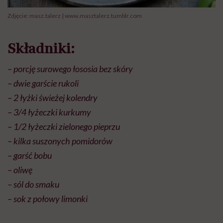
Zdjęcie: masz.talerz | www.masztalerz.tumblr.com
Składniki:
– porcję surowego łososia bez skóry
– dwie garście rukoli
– 2 łyżki świeżej kolendry
– 3/4 łyżeczki kurkumy
– 1/2 łyżeczki zielonego pieprzu
– kilka suszonych pomidorów
– garść bobu
– oliwę
– sól do smaku
– sok z połowy limonki