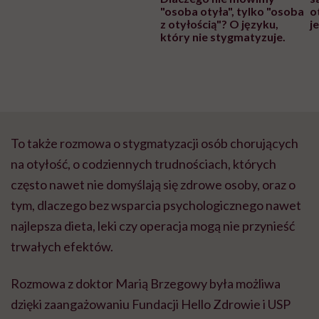
"osoba otyła", tylko "osoba
o
z otyłością"? O języku,
j
który nie stygmatyzuje.
To także rozmowa o stygmatyzacji osób chorujących
na otyłość, o codziennych trudnościach, których
często nawet nie domyślają się zdrowe osoby, oraz o
tym, dlaczego bez wsparcia psychologicznego nawet
najlepsza dieta, leki czy operacja mogą nie przynieść
trwałych efektów.
Rozmowa z doktor Marią Brzegowy była możliwa
dzięki zaangażowaniu Fundacji Hello Zdrowie i USP