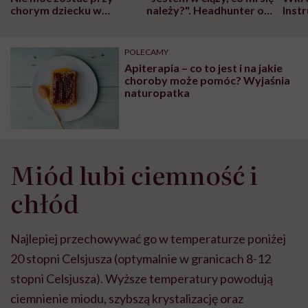
chorym dziecku w
należy?". Headhunter o
Inst
szpitalu to tortura.
zmianie pokoleniowej u
atak
"Przeszkadzać w tym
kobiet w ciąży na rynku
wars
może chyba tylko
pracy
eksp
POLECAMY
głupota i brak
Apiterapia – co to jest i na jakie
wyobraźni"
choroby może pomóc? Wyjaśnia
naturopatka
Miód lubi ciemność i
chłód
Najlepiej przechowywać go w temperaturze poniżej
20 stopni Celsjusza (optymalnie w granicach 8-12
stopni Celsjusza). Wyższe temperatury powodują
ciemnienie miodu, szybszą krystalizację oraz