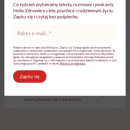
Co tydzień wybieramy teksty, rozmowy i podcasty
Hello Zdrowie o ciele, psychice i codziennym życiu.
Udostępnij
Zapisz się i czytaj bez pośpiechu.
Adres
e-
Powiązane tematy:
mail
*
Podanie adresu e-mail oraz kliknięcie „Zapisz się” oznacza zgodę na otrzymywanie
cukier fruktozowy
Miód
wiadomości o nowościach, produktach, promocjach lub usługach dot. Hello Zdrowie. W
dowolnym momencie możesz zrezygnować z otrzymywania newslettera. Wycofanie
zgody nie ma wpływu na zgodność z prawem przetwarzania, którego dokonano przed
jej wycofaniem. Zapoznaj się z informacjami o przetwarzaniu danych osobowych, w tym
o przysługujących Ci prawach, w naszej
Polityce prywatności
.
Zapisz się
Treści zawarte w serwisie mają wyłącznie
i
charakter informacyjny i nie stanowią porady
lekarskiej. Pamiętaj, że w przypadku
problemów ze zdrowiem należy bezwzględnie
skonsultować się z lekarzem.