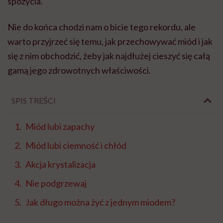
spożycia.
Nie do końca chodzi nam o bicie tego rekordu, ale
warto przyjrzeć się temu, jak przechowywać miód i jak
się z nim obchodzić, żeby jak najdłużej cieszyć się całą
gamą jego zdrowotnych właściwości.
SPIS TREŚCI
Miód lubi zapachy
Miód lubi ciemność i chłód
Akcja krystalizacja
Nie podgrzewaj
Jak długo można żyć z jednym miodem?