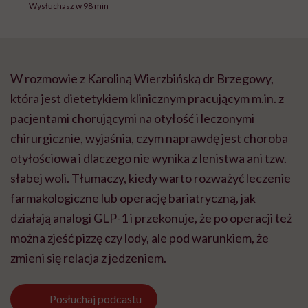
Wysłuchasz w 98 min
W rozmowie z Karoliną Wierzbińską dr Brzegowy,
która jest dietetykiem klinicznym pracującym m.in. z
pacjentami chorującymi na otyłość i leczonymi
chirurgicznie, wyjaśnia, czym naprawdę jest choroba
otyłościowa i dlaczego nie wynika z lenistwa ani tzw.
słabej woli. Tłumaczy, kiedy warto rozważyć leczenie
farmakologiczne lub operację bariatryczną, jak
działają analogi GLP-1 i przekonuje, że po operacji też
można zjeść pizzę czy lody, ale pod warunkiem, że
zmieni się relacja z jedzeniem.
Posłuchaj
podcastu