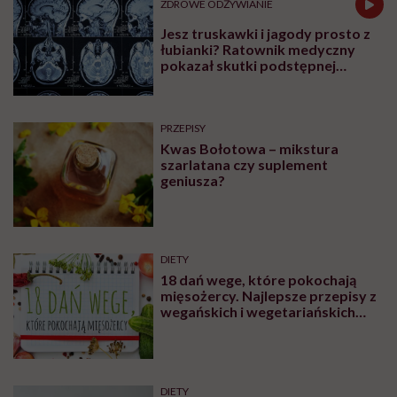
ZDROWE ODŻYWIANIE
Jesz truskawki i jagody prosto z
łubianki? Ratownik medyczny
pokazał skutki podstępnej
choroby niemytych owoców
PRZEPISY
Kwas Bołotowa – mikstura
szarlatana czy suplement
geniusza?
DIETY
18 dań wege, które pokochają
mięsożercy. Najlepsze przepisy z
wegańskich i wegetariańskich
blogów
DIETY