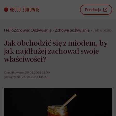
Go
to
Fundacja
content
HelloZdrowie: Odżywianie
›
Zdrowe odżywianie
›
Jak obchodzi
Jak obchodzić się z miodem, by
jak najdłużej zachował swoje
właściwości?
Opublikowano:
29.01.2021 21:30
Aktualizacja:
25.10.2023 14:36