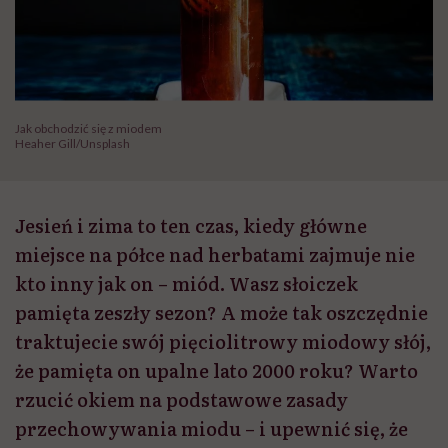
Jak obchodzić się z miodem
Heaher Gill/Unsplash
Jesień i zima to ten czas, kiedy główne
miejsce na półce nad herbatami zajmuje nie
kto inny jak on – miód. Wasz słoiczek
pamięta zeszły sezon? A może tak oszczędnie
traktujecie swój pięciolitrowy miodowy słój,
że pamięta on upalne lato 2000 roku? Warto
rzucić okiem na podstawowe zasady
przechowywania miodu – i upewnić się, że