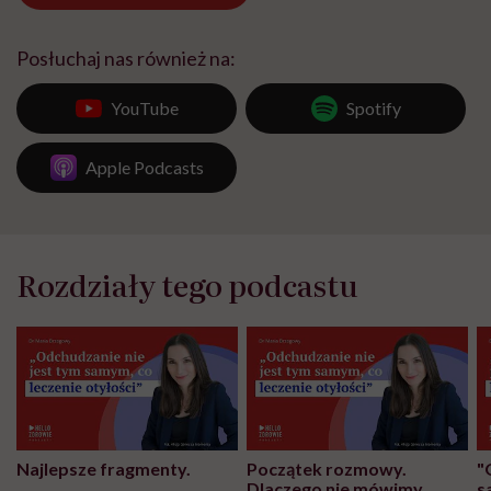
Posłuchaj nas również na:
YouTube
Spotify
Apple Podcasts
Rozdziały tego podcastu
Najlepsze fragmenty.
Początek rozmowy.
"
Dlaczego nie mówimy
s