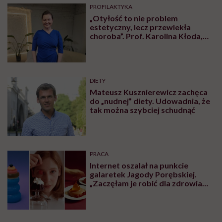
PROFILAKTYKA
„Otyłość to nie problem
estetyczny, lecz przewlekła
choroba”. Prof. Karolina Kłoda,
która mierzy się z tym
schorzeniem, mówi pacjentom: to
nie wasza wina
DIETY
Mateusz Kusznierewicz zachęca
do „nudnej” diety. Udowadnia, że
tak można szybciej schudnąć
PRACA
Internet oszalał na punkcie
galaretek Jagody Porębskiej.
„Zaczęłam je robić dla zdrowia
psychicznego”