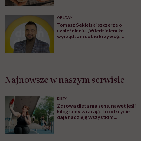
OBJAWY
Tomasz Sekielski szczerze o
uzależnieniu. „Wiedziałem że
wyrządzam sobie krzywdę.
Bałem się, że się już nie obudzę”
Najnowsze w naszym serwisie
DIETY
Zdrowa dieta ma sens, nawet jeśli
kilogramy wracają. To odkrycie
daje nadzieję wszystkim
walczącym z efektem jo-jo