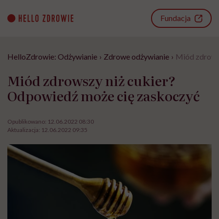
Go
to
Fundacja
content
HelloZdrowie: Odżywianie
›
Zdrowe odżywianie
›
Miód zdrows
Miód zdrowszy niż cukier?
Odpowiedź może cię zaskoczyć
Opublikowano:
12.06.2022 08:30
Aktualizacja:
12.06.2022 09:35