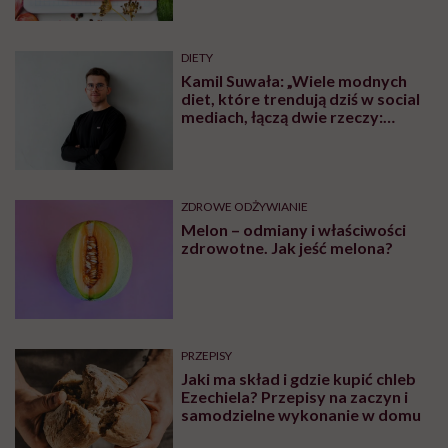
DIETY
Kamil Suwała: „Wiele modnych
diet, które trendują dziś w social
mediach, łączą dwie rzeczy:
eliminacje i udziwnienia”
ZDROWE ODŻYWIANIE
Melon – odmiany i właściwości
zdrowotne. Jak jeść melona?
PRZEPISY
Jaki ma skład i gdzie kupić chleb
Ezechiela? Przepisy na zaczyn i
samodzielne wykonanie w domu