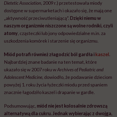
Dietetic Association
, 2009 r.) przetestowała miody
dostępne w supermarketach i okazało się, że mają one
„aktywność przeciwutleniającą”.
Dzięki niemu w
naszym organizmie niszczone są wolne rodniki, czyli
atomy
, cząsteczki lub jony odpowiedzialne m.in. za
uszkodzenia komórek i starzenie się organizmu.
Miód potrafi również złagodzić ból gardła i
kaszel
.
Najbardziej znane badanie na ten temat, które
ukazało się w 2007 roku w
Archives of Pediatric and
Adolescent Medicine,
dowiodło, że podawanie dzieciom
powyżej 1. roku życia łyżeczki miodu przed spaniem
znacznie łagodziło kaszel i drapanie w gardle.
Podsumowując,
miód nie jest kolosalnie zdrowszą
alternatywą dla cukru. Jednak wybierając z dwojga,