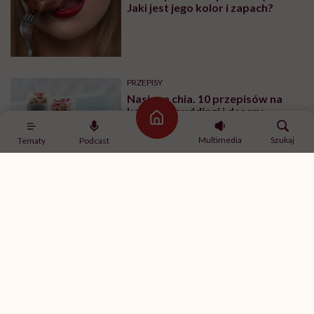
Jaki jest jego kolor i zapach?
PRZEPISY
Nasiona chia. 10 przepisów na
koktajle, puddingi i desery
Strona główna
Multimedia
Szukaj
Tematy
Podcast