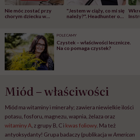
Nie móc zostać przy
"Jestem w ciąży, co mi się
Wkró
chorym dziecku w
należy?". Headhunter o
Inst
szpitalu to tortura.
zmianie pokoleniowej u
atak
"Przeszkadzać w tym
kobiet w ciąży na rynku
wars
może chyba tylko
pracy
eksp
POLECAMY
głupota i brak
Czystek – właściwości lecznicze.
wyobraźni"
Na co pomaga czystek?
Miód – właściwości
Miód ma witaminy i minerały; zawiera niewielkie ilości
potasu, fosforu, magnezu, wapnia, żelaza oraz
witaminy A
, z grupy B, C i
kwas foliowy
. Ma też
antyoksydanty! Grupa badaczy (publikacja w
American