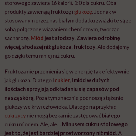
stołowego zawiera 16 kalorii. 1:0 dla cukru. Oba
produkty zawierają fruktozę i
glukozę
. Jednak w
stosowanym przez nas białym dodatku związki te są ze
sobą połączone wiązaniem chemicznym, tworząc
sacharozę.
Miód
jest słodszy. Zawiera odrobinę
więcej, słodszej niż glukoza, fruktozy.
Ale dodajemy
go dzięki temu mniej niż cukru.
Fruktoza nie przemienia się w energię tak efektywnie
jak glukoza. Dlatego
i
cukier
, i miód w dużych
ilościach sprzyjają odkładaniu się zapasów pod
naszą skórą.
Poza tym znacznie podnoszą stężenie
glukozy we krwi człowieka. Dlatego na przykład
cukrzycy
nie mogą bezkarnie zastępować białego
cukru miodem. Ale, ale…
Minusem cukru stołowego
jest to, że jest bardziej przetworzony niż miód
. A