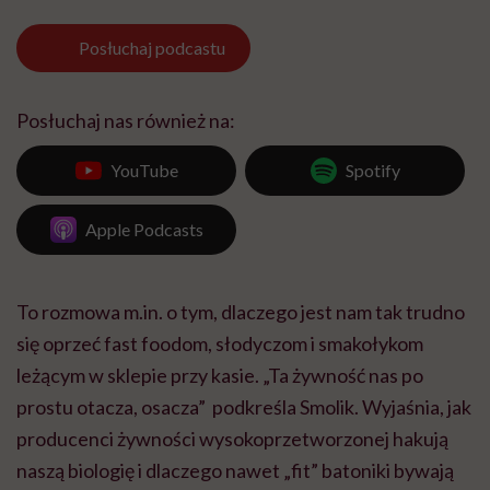
Posłuchaj
podcastu
Posłuchaj nas również na:
YouTube
Spotify
Apple Podcasts
To rozmowa m.in. o tym, dlaczego jest nam tak trudno
się oprzeć fast foodom, słodyczom i smakołykom
leżącym w sklepie przy kasie. „Ta żywność nas po
prostu otacza, osacza” podkreśla Smolik. Wyjaśnia, jak
producenci żywności wysokoprzetworzonej hakują
naszą biologię i dlaczego nawet „fit” batoniki bywają