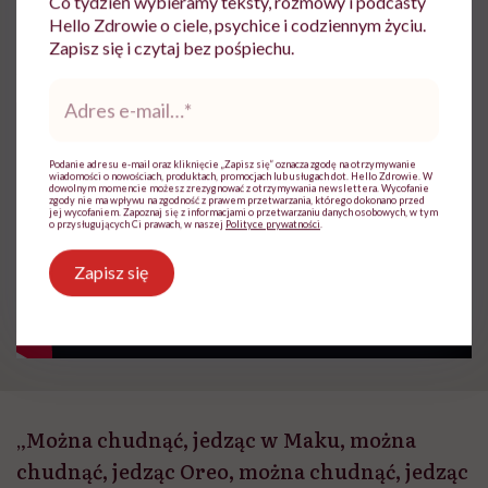
Co tydzień wybieramy teksty, rozmowy i podcasty
Hello Zdrowie o ciele, psychice i codziennym życiu.
Zapisz się i czytaj bez pośpiechu.
Opublikowano:
18.07.2025 12:00
Aktualizacja:
26.05.2026 09:47
Adres
e-
mail
*
Podanie adresu e-mail oraz kliknięcie „Zapisz się” oznacza zgodę na otrzymywanie
wiadomości o nowościach, produktach, promocjach lub usługach dot. Hello Zdrowie. W
dowolnym momencie możesz zrezygnować z otrzymywania newslettera. Wycofanie
zgody nie ma wpływu na zgodność z prawem przetwarzania, którego dokonano przed
jej wycofaniem. Zapoznaj się z informacjami o przetwarzaniu danych osobowych, w tym
o przysługujących Ci prawach, w naszej
Polityce prywatności
.
Zapisz się
„Można chudnąć, jedząc w Maku, można
chudnąć, jedząc Oreo, można chudnąć, jedząc