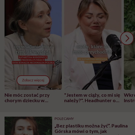
Zobacz więcej
Nie móc zostać przy
"Jestem w ciąży, co mi się
Wkró
chorym dziecku w
należy?". Headhunter o
Inst
szpitalu to tortura.
zmianie pokoleniowej u
atak
"Przeszkadzać w tym
kobiet w ciąży na rynku
wars
może chyba tylko
pracy
eksp
POLECAMY
głupota i brak
„Bez plastiku można żyć”. Paulina
wyobraźni"
Górska mówi o tym, jak