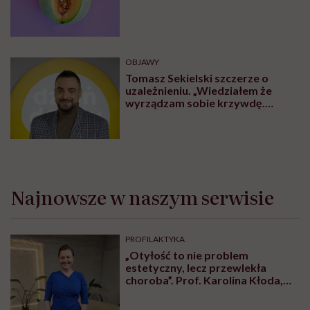
OBJAWY
Tomasz Sekielski szczerze o
uzależnieniu. „Wiedziałem że
wyrządzam sobie krzywdę.
Bałem się, że się już nie obudzę”
Najnowsze w naszym serwisie
PROFILAKTYKA
„Otyłość to nie problem
estetyczny, lecz przewlekła
choroba”. Prof. Karolina Kłoda,
która mierzy się z tym
schorzeniem, mówi pacjentom: to