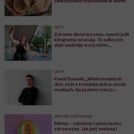
samodzielne wykonanie w domu
DIETY
Zdrowa dieta ma sens, nawet jeśli
kilogramy wracają. To odkrycie
daje nadzieję wszystkim
walczącym z efektem jo-jo
DIETY
Kamil Suwała: „Wiele modnych
diet, które trendują dziś w social
mediach, łączą dwie rzeczy:
eliminacje i udziwnienia”
ZDROWE ODŻYWIANIE
Melon – odmiany i właściwości
zdrowotne. Jak jeść melona?