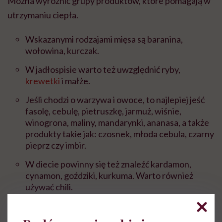
Można wyróżnić grupy produktów, które pomagają w
utrzymaniu ciepła.
Wskazanymi rodzajami mięsa są baranina,
wołowina, kurczak.
W jadłospisie warto też uwzględnić ryby,
krewetki
i małże.
Jeśli chodzi o warzywa i owoce, to najlepiej jeść
fasolę, cebulę, pietruszkę, jarmuż, wiśnie,
winogrona, maliny, mandarynki, ananasa, a także
produkty takie jak: czosnek, młoda cebula, czarny
pieprz czy imbir.
W diecie powinny się też znaleźć kardamon,
cynamon, goździki, kurkuma. Warto również
używać chili.
Nasz ekspert wyjaśnia, że zawarta w nim