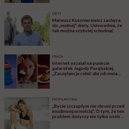
nie wasza wina
DIETY
Mateusz Kusznierewicz zachęca
do „nudnej” diety. Udowadnia, że
tak można szybciej schudnąć
PRACA
Internet oszalał na punkcie
galaretek Jagody Porębskiej.
„Zaczęłam je robić dla zdrowia
psychicznego”
PROFILAKTYKA
„Bycie szczupłym nie chroni przed
insulinoopornością”. O tym, że ten
problem dotyczy nie tylko osób z
nadwagą lub otyłością,
rozmawiamy z lekarzem Piotrem