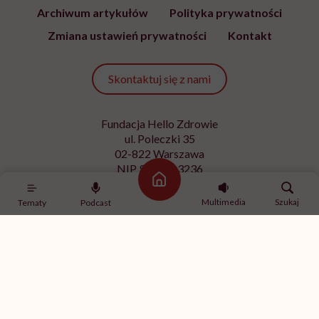
Archiwum artykułów
Polityka prywatności
Zmiana ustawień prywatności
Kontakt
Skontaktuj się z nami
Fundacja Hello Zdrowie
ul. Poleczki 35
02-822 Warszawa
NIP 9512613236
Strona główna
Kontakt z redakcją
Multimedia
Szukaj
Tematy
Podcast
redakcja@hellozdrowie.pl
Dołącz do naszej społeczności