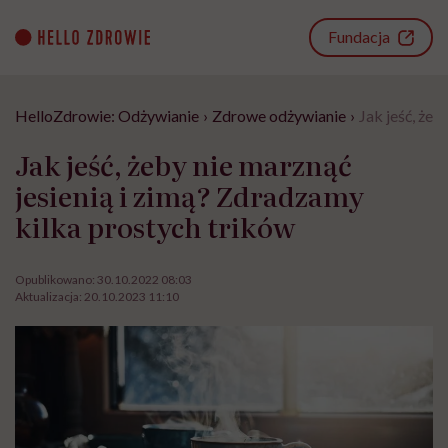
Go
to
Fundacja
content
HelloZdrowie: Odżywianie
›
Zdrowe odżywianie
›
Jak jeść, żeb
Jak jeść, żeby nie marznąć
jesienią i zimą? Zdradzamy
kilka prostych trików
Opublikowano:
30.10.2022 08:03
Aktualizacja:
20.10.2023 11:10