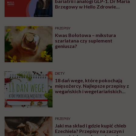
bariatrii i analogi GLP-1. Dr Maria
Brzegowy w Hello Zdrowie
Podcasty
PRZEPISY
Kwas Bołotowa – mikstura
szarlatana czy suplement
geniusza?
DIETY
18 dań wege, które pokochają
mięsożercy. Najlepsze przepisy z
wegańskich i wegetariańskich
blogów
PRZEPISY
Jaki ma skład i gdzie kupić chleb
Ezechiela? Przepisy na zaczyn i