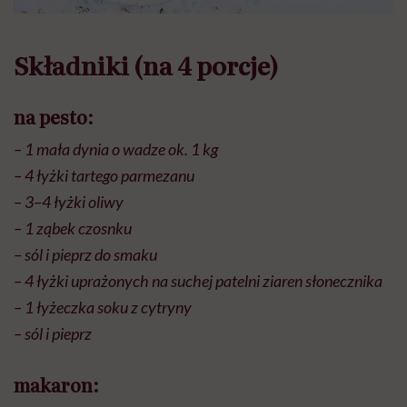
Składniki (na 4 porcje)
na pesto:
– 1 mała dynia o wadze ok. 1 kg
– 4 łyżki tartego parmezanu
– 3–4 łyżki oliwy
– 1 ząbek czosnku
– sól i pieprz do smaku
– 4 łyżki uprażonych na suchej patelni ziaren słonecznika
– 1 łyżeczka soku z cytryny
– sól i pieprz
makaron: