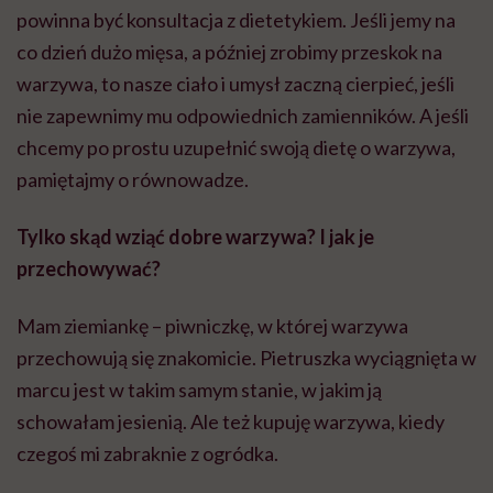
powinna być konsultacja z dietetykiem. Jeśli jemy na
co dzień dużo mięsa, a później zrobimy przeskok na
warzywa, to nasze ciało i umysł zaczną cierpieć, jeśli
nie zapewnimy mu odpowiednich zamienników. A jeśli
chcemy po prostu uzupełnić swoją dietę o warzywa,
pamiętajmy o równowadze.
Tylko skąd wziąć dobre warzywa? I jak je
przechowywać?
Mam ziemiankę – piwniczkę, w której warzywa
przechowują się znakomicie. Pietruszka wyciągnięta w
marcu jest w takim samym stanie, w jakim ją
schowałam jesienią. Ale też kupuję warzywa, kiedy
czegoś mi zabraknie z ogródka.