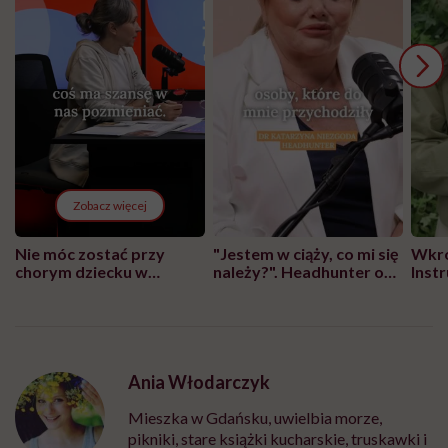
Zobacz więcej
Nie móc zostać przy
"Jestem w ciąży, co mi się
Wkró
chorym dziecku w
należy?". Headhunter o
Inst
szpitalu to tortura.
zmianie pokoleniowej u
atak
"Przeszkadzać w tym
kobiet w ciąży na rynku
wars
może chyba tylko
pracy
eksp
głupota i brak
wyobraźni"
Ania Włodarczyk
Mieszka w Gdańsku, uwielbia morze,
pikniki, stare książki kucharskie, truskawki i