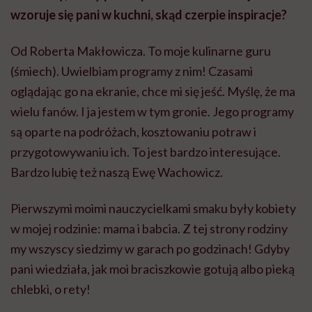
wzoruje się pani w kuchni, skąd czerpie inspiracje?
Od Roberta Makłowicza. To moje kulinarne guru
(śmiech). Uwielbiam programy z nim! Czasami
oglądając go na ekranie, chce mi się jeść. Myślę, że ma
wielu fanów. I ja jestem w tym gronie. Jego programy
są oparte na podróżach, kosztowaniu potraw i
przygotowywaniu ich. To jest bardzo interesujące.
Bardzo lubię też naszą Ewę Wachowicz.
Pierwszymi moimi nauczycielkami smaku były kobiety
w mojej rodzinie: mama i babcia. Z tej strony rodziny
my wszyscy siedzimy w garach po godzinach! Gdyby
pani wiedziała, jak moi braciszkowie gotują albo pieką
chlebki, o rety!