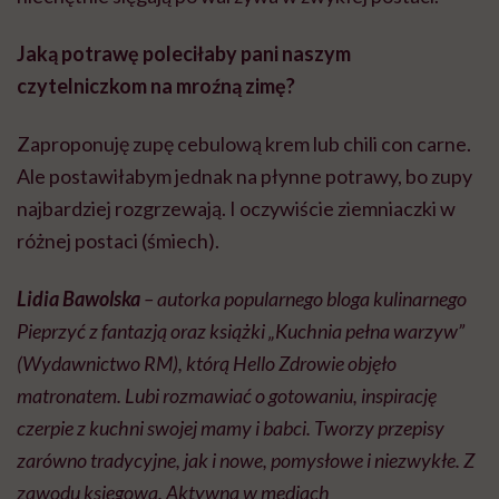
Jaką potrawę poleciłaby pani naszym
czytelniczkom na mroźną zimę?
Zaproponuję zupę cebulową krem lub chili con carne.
Ale postawiłabym jednak na płynne potrawy, bo zupy
najbardziej rozgrzewają. I oczywiście ziemniaczki w
różnej postaci (śmiech).
Lidia Bawolska
– autorka popularnego bloga kulinarnego
Pieprzyć z fantazją oraz książki „Kuchnia pełna warzyw”
(Wydawnictwo RM), którą Hello Zdrowie objęło
matronatem. Lubi rozmawiać o gotowaniu, inspirację
czerpie z kuchni swojej mamy i babci. Tworzy przepisy
zarówno tradycyjne, jak i nowe, pomysłowe i niezwykłe. Z
zawodu księgowa. Aktywna w mediach