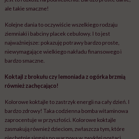
ale takie smaczne!
Kolejne dania to oczywiście wszelkiego rodzaju
ziemniaki i babciny placek cebulowy. I to jest
najważniejsze: pokazuję potrawy bardzo proste,
niewymagające wielkiego nakładu finansowego i
bardzo smaczne.
Koktajl z brokułu czy lemoniada z ogórka brzmią
również zachęcająco!
Kolorowe koktajle to zastrzyk energii na cały dzień. I
bardzo zdrowy! Taka codzienna bomba witaminowa
zaprocentuje w przyszłości. Kolorowe koktajle
zasmakują również dzieciom, zwłaszcza tym, które
niechętnie sięgają po warzywa w zwykłej postaci.