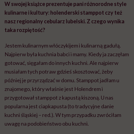
W swojej książce prezentuje pani różnorodne style
kulinarne i kultury: holenderski stamppot czy też
nasz regionalny cebularz lubelski. Z czego wynika
taka rozpiętość?
Jestem kulinarnym włóczykijem i kulinarną gadułą.
Najpierw była kuchnia babci i mamy. Kiedy ja zaczęłam
gotować, sięgałam do innych kuchni. Ale najpierw
musiałam tych potraw gdzieś skosztować, żeby
później je przyrządzać w domu. Stamppot jadłam u
znajomego, który właśnie jest Holendrem i
przygotował stamppot z kapustą kiszoną. U nas
popularna jest ciapkapusta (to tradycyjne danie
kuchni śląskiej – red.). W tym przypadku zwróciłam
uwagę na podobieństwo obu kuchni.