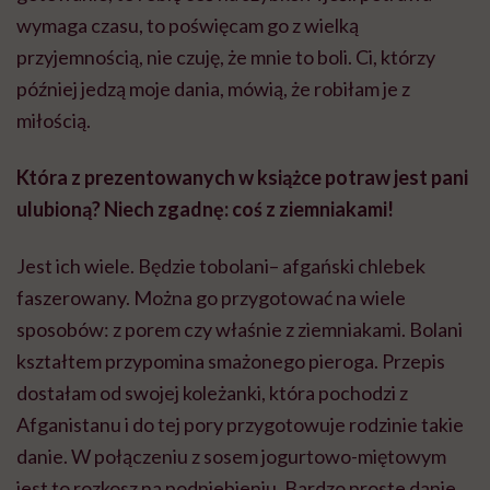
wymaga czasu, to poświęcam go z wielką
przyjemnością, nie czuję, że mnie to boli. Ci, którzy
później jedzą moje dania, mówią, że robiłam je z
miłością.
Która z prezentowanych w książce potraw jest pani
ulubioną? Niech zgadnę: coś z ziemniakami!
Jest ich wiele. Będzie tobolani– afgański chlebek
faszerowany. Można go przygotować na wiele
sposobów: z porem czy właśnie z ziemniakami. Bolani
kształtem przypomina smażonego pieroga. Przepis
dostałam od swojej koleżanki, która pochodzi z
Afganistanu i do tej pory przygotowuje rodzinie takie
danie. W połączeniu z sosem jogurtowo-miętowym
jest to rozkosz na podniebieniu. Bardzo proste danie,