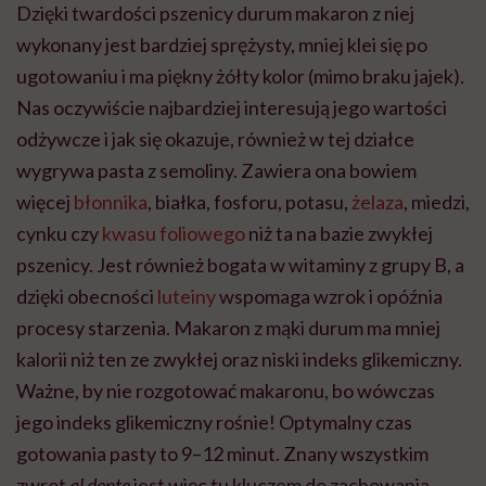
Dzięki twardości pszenicy durum makaron z niej
wykonany jest bardziej sprężysty, mniej klei się po
ugotowaniu i ma piękny żółty kolor (mimo braku jajek).
Nas oczywiście najbardziej interesują jego wartości
odżywcze i jak się okazuje, również w tej działce
wygrywa pasta z semoliny. Zawiera ona bowiem
więcej
błonnika
, białka, fosforu, potasu,
żelaza
, miedzi,
cynku czy
kwasu foliowego
niż ta na bazie zwykłej
pszenicy. Jest również bogata w witaminy z grupy B, a
dzięki obecności
luteiny
wspomaga wzrok i opóźnia
procesy starzenia. Makaron z mąki durum ma mniej
kalorii niż ten ze zwykłej oraz niski indeks glikemiczny.
Ważne, by nie rozgotować makaronu, bo wówczas
jego indeks glikemiczny rośnie! Optymalny czas
gotowania pasty to 9–12 minut. Znany wszystkim
zwrot
al dente
jest więc tu kluczem do zachowania