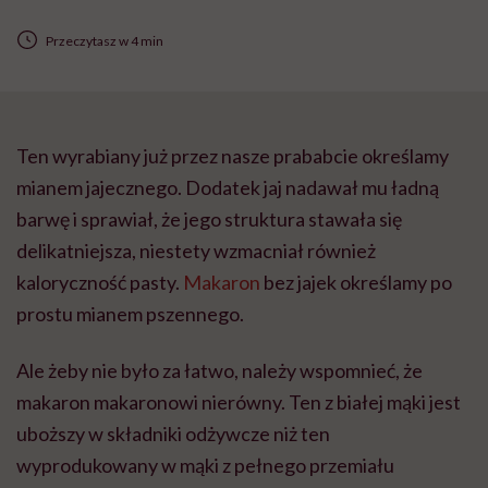
Przeczytasz w 4 min
Ten wyrabiany już przez nasze prababcie określamy
mianem jajecznego. Dodatek jaj nadawał mu ładną
barwę i sprawiał, że jego struktura stawała się
delikatniejsza, niestety wzmacniał również
kaloryczność pasty.
Makaron
bez jajek określamy po
prostu mianem pszennego.
Ale żeby nie było za łatwo, należy wspomnieć, że
makaron makaronowi nierówny. Ten z białej mąki jest
uboższy w składniki odżywcze niż ten
wyprodukowany w mąki z pełnego przemiału