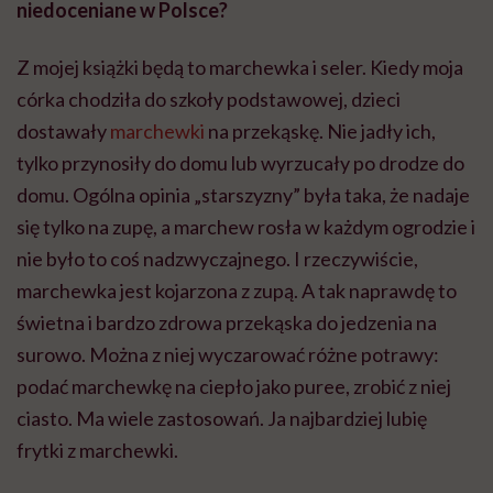
niedoceniane w Polsce?
Z mojej książki będą to marchewka i seler. Kiedy moja
córka chodziła do szkoły podstawowej, dzieci
dostawały
marchewki
na przekąskę. Nie jadły ich,
tylko przynosiły do domu lub wyrzucały po drodze do
domu. Ogólna opinia „starszyzny” była taka, że nadaje
się tylko na zupę, a marchew rosła w każdym ogrodzie i
nie było to coś nadzwyczajnego. I rzeczywiście,
marchewka jest kojarzona z zupą. A tak naprawdę to
świetna i bardzo zdrowa przekąska do jedzenia na
surowo. Można z niej wyczarować różne potrawy:
podać marchewkę na ciepło jako puree, zrobić z niej
ciasto. Ma wiele zastosowań. Ja najbardziej lubię
frytki z marchewki.