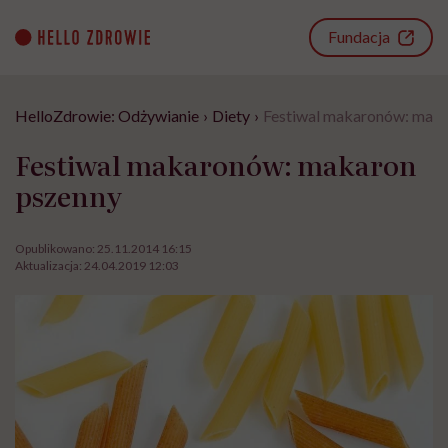
Go
to
Fundacja
content
HelloZdrowie: Odżywianie
›
Diety
›
Festiwal makaronów: maka
Festiwal makaronów: makaron
pszenny
Opublikowano:
25.11.2014 16:15
Aktualizacja:
24.04.2019 12:03