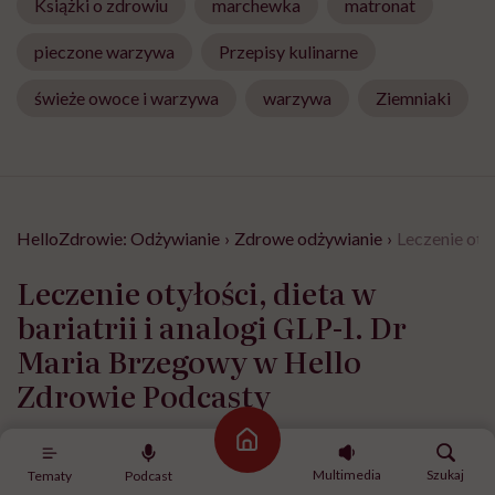
Książki o zdrowiu
marchewka
matronat
pieczone warzywa
Przepisy kulinarne
świeże owoce i warzywa
warzywa
Ziemniaki
HelloZdrowie: Odżywianie
›
Zdrowe odżywianie
›
Leczenie oty
Leczenie otyłości, dieta w
bariatrii i analogi GLP-1. Dr
Maria Brzegowy w Hello
Zdrowie Podcasty
Strona główna
Opublikowano:
26.06.2026 11:58
Aktualizacja:
02.07.2026 12:41
Multimedia
Szukaj
Tematy
Podcast