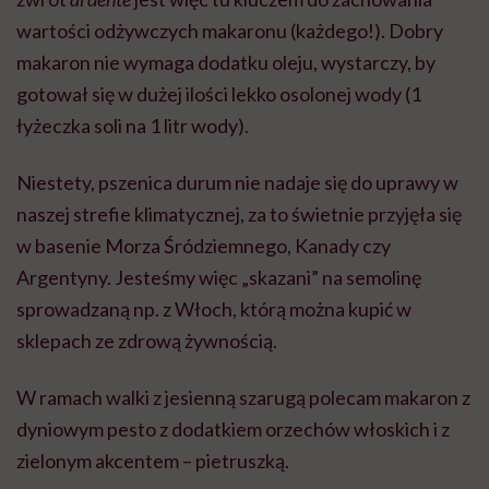
wartości odżywczych makaronu (każdego!). Dobry
makaron nie wymaga dodatku oleju, wystarczy, by
gotował się w dużej ilości lekko osolonej wody (1
łyżeczka soli na 1 litr wody).
Niestety, pszenica durum nie nadaje się do uprawy w
naszej strefie klimatycznej, za to świetnie przyjęła się
w basenie Morza Śródziemnego, Kanady czy
Argentyny. Jesteśmy więc „skazani” na semolinę
sprowadzaną np. z Włoch, którą można kupić w
sklepach ze zdrową żywnością.
W ramach walki z jesienną szarugą polecam makaron z
dyniowym pesto z dodatkiem orzechów włoskich i z
zielonym akcentem – pietruszką.