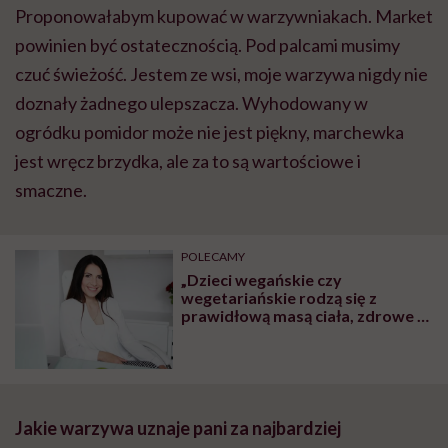
Proponowałabym kupować w warzywniakach. Market
powinien być ostatecznością. Pod palcami musimy
czuć świeżość. Jestem ze wsi, moje warzywa nigdy nie
doznały żadnego ulepszacza. Wyhodowany w
ogródku pomidor może nie jest piękny, marchewka
jest wręcz brzydka, ale za to są wartościowe i
smaczne.
POLECAMY
„Dzieci wegańskie czy
wegetariańskie rodzą się z
prawidłową masą ciała, zdrowe i
rozwijają się prawidłowo. To, że
brak mięsa w diecie ciężarnej
szkodzi dziecku, to mit” – mówi
dietetyczka Iwona Kibil
Jakie warzywa uznaje pani za najbardziej