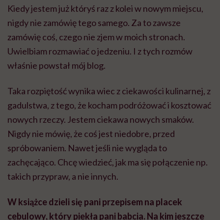
Kiedy jestem już któryś raz z kolei w nowym miejscu,
nigdy nie zamówię tego samego. Za to zawsze
zamówię coś, czego nie zjem w moich stronach.
Uwielbiam rozmawiać o jedzeniu. I z tych rozmów
właśnie powstał mój blog.
Taka rozpiętość wynika wiec z ciekawości kulinarnej, z
gadulstwa, z tego, że kocham podróżować i kosztować
nowych rzeczy. Jestem ciekawa nowych smaków.
Nigdy nie mówię, że coś jest niedobre, przed
spróbowaniem. Nawet jeśli nie wygląda to
zachęcająco. Chcę wiedzieć, jak ma się połączenie np.
takich przypraw, a nie innych.
W książce dzieli się pani przepisem na placek
cebulowy, który piekła pani babcia. Na kim jeszcze