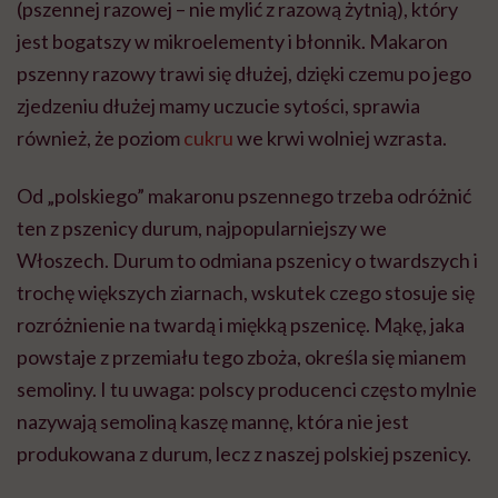
(pszennej razowej – nie mylić z razową żytnią), który
jest bogatszy w mikroelementy i błonnik. Makaron
pszenny razowy trawi się dłużej, dzięki czemu po jego
zjedzeniu dłużej mamy uczucie sytości, sprawia
również, że poziom
cukru
we krwi wolniej wzrasta.
Od „polskiego” makaronu pszennego trzeba odróżnić
ten z pszenicy durum, najpopularniejszy we
Włoszech. Durum to odmiana pszenicy o twardszych i
trochę większych ziarnach, wskutek czego stosuje się
rozróżnienie na twardą i miękką pszenicę. Mąkę, jaka
powstaje z przemiału tego zboża, określa się mianem
semoliny. I tu uwaga: polscy producenci często mylnie
nazywają semoliną kaszę mannę, która nie jest
produkowana z durum, lecz z naszej polskiej pszenicy.