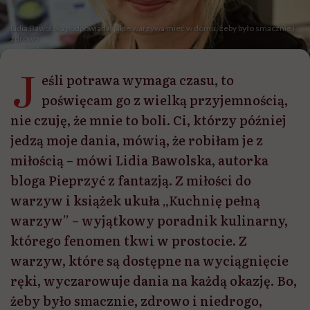
Lidia Bawolska podpowiada, jakie warzywa mieć w domu, żeby było smacznie i
zdrowo
J
eśli potrawa wymaga czasu, to
poświęcam go z wielką przyjemnością,
nie czuję, że mnie to boli. Ci, którzy później
jedzą moje dania, mówią, że robiłam je z
miłością – mówi Lidia Bawolska, autorka
bloga Pieprzyć z fantazją. Z miłości do
warzyw i książek ukuła „Kuchnię pełną
warzyw” – wyjątkowy poradnik kulinarny,
którego fenomen tkwi w prostocie. Z
warzyw, które są dostępne na wyciągnięcie
ręki, wyczarowuje dania na każdą okazję. Bo,
żeby było smacznie, zdrowo i niedrogo,