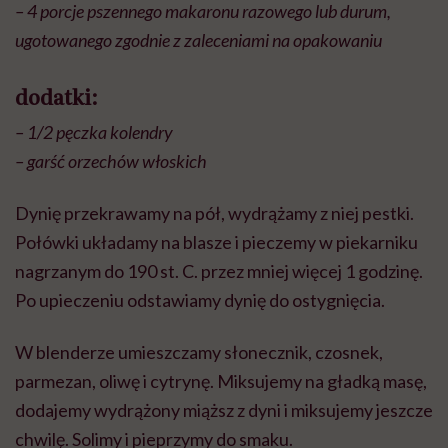
– 4 porcje pszennego makaronu razowego lub durum,
ugotowanego zgodnie z zaleceniami na opakowaniu
dodatki:
– 1/2 pęczka kolendry
– garść orzechów włoskich
Dynię przekrawamy na pół, wydrążamy z niej pestki.
Połówki układamy na blasze i pieczemy w piekarniku
nagrzanym do 190 st. C. przez mniej więcej 1 godzinę.
Po upieczeniu odstawiamy dynię do ostygnięcia.
W blenderze umieszczamy słonecznik, czosnek,
parmezan, oliwę i cytrynę. Miksujemy na gładką masę,
dodajemy wydrążony miąższ z dyni i miksujemy jeszcze
chwilę. Solimy i pieprzymy do smaku.