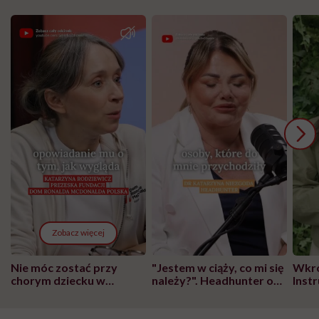
Zobacz więcej
Nie móc zostać przy
"Jestem w ciąży, co mi się
Wkró
chorym dziecku w
należy?". Headhunter o
Inst
szpitalu to tortura.
zmianie pokoleniowej u
atak
"Przeszkadzać w tym
kobiet w ciąży na rynku
wars
może chyba tylko
pracy
eksp