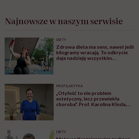
Najnowsze w naszym serwisie
DIETY
Zdrowa dieta ma sens, nawet jeśli
kilogramy wracają. To odkrycie
daje nadzieję wszystkim
walczącym z efektem jo-jo
PROFILAKTYKA
„Otyłość to nie problem
estetyczny, lecz przewlekła
choroba”. Prof. Karolina Kłoda,
która mierzy się z tym
schorzeniem, mówi pacjentom: to
nie wasza wina
DIETY
Mateusz Kusznierewicz zachęca