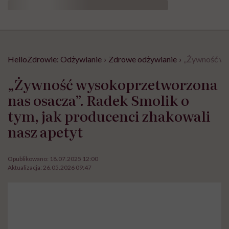
HelloZdrowie: Odżywianie
›
Zdrowe odżywianie
›
„Żywność wys
„Żywność wysokoprzetworzona
nas osacza”. Radek Smolik o
tym, jak producenci zhakowali
nasz apetyt
Opublikowano:
18.07.2025 12:00
Aktualizacja:
26.05.2026 09:47