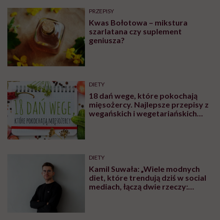
PRZEPISY
Kwas Bołotowa – mikstura
szarlatana czy suplement
geniusza?
DIETY
18 dań wege, które pokochają
mięsożercy. Najlepsze przepisy z
wegańskich i wegetariańskich
blogów
DIETY
Kamil Suwała: „Wiele modnych
diet, które trendują dziś w social
mediach, łączą dwie rzeczy:
eliminacje i udziwnienia”