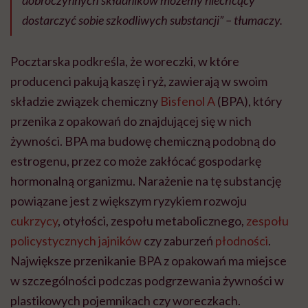
dobroczynnych składników możemy niechcący
dostarczyć sobie szkodliwych substancji” – tłumaczy.
Pocztarska podkreśla, że woreczki, w które
producenci pakują kaszę i ryż, zawierają w swoim
składzie związek chemiczny
Bisfenol A
(BPA), który
przenika z opakowań do znajdującej się w nich
żywności. BPA ma budowę chemiczną podobną do
estrogenu, przez co może zakłócać gospodarkę
hormonalną organizmu. Narażenie na tę substancję
powiązane jest z większym ryzykiem rozwoju
cukrzycy
, otyłości, zespołu metabolicznego,
zespołu
policystycznych jajników
czy zaburzeń
płodności
.
Największe przenikanie BPA z opakowań ma miejsce
w szczególności podczas podgrzewania żywności w
plastikowych pojemnikach czy woreczkach.