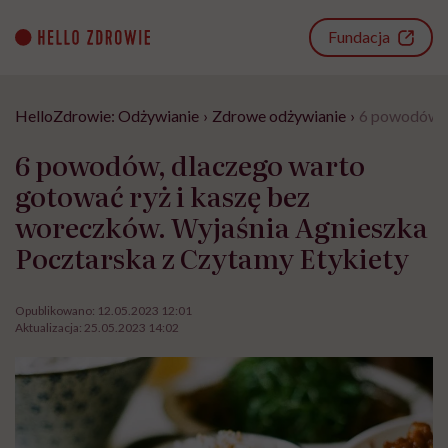
Go
to
Fundacja
content
HelloZdrowie: Odżywianie
›
Zdrowe odżywianie
›
6 powodów, d
6 powodów, dlaczego warto
gotować ryż i kaszę bez
woreczków. Wyjaśnia Agnieszka
Pocztarska z Czytamy Etykiety
Opublikowano:
12.05.2023 12:01
Aktualizacja:
25.05.2023 14:02