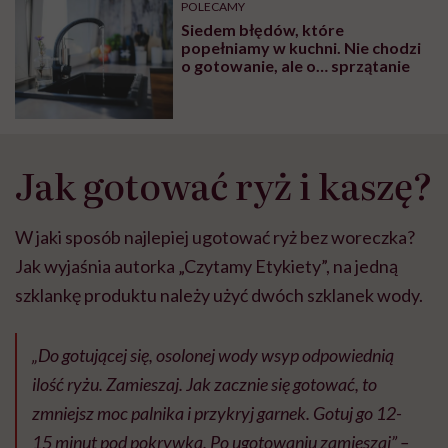
POLECAMY
głupota i brak
Siedem błędów, które
wyobraźni"
popełniamy w kuchni. Nie chodzi
o gotowanie, ale o… sprzątanie
Jak gotować ryż i kaszę?
W jaki sposób najlepiej ugotować ryż bez woreczka?
Jak wyjaśnia autorka „Czytamy Etykiety”, na jedną
szklankę produktu należy użyć dwóch szklanek wody.
„Do gotującej się, osolonej wody wsyp odpowiednią
ilość ryżu. Zamieszaj. Jak zacznie się gotować, to
zmniejsz moc palnika i przykryj garnek. Gotuj go 12-
15 minut pod pokrywką. Po ugotowaniu zamieszaj” –