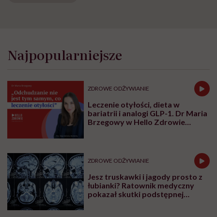
Najpopularniejsze
ZDROWE ODŻYWIANIE
Leczenie otyłości, dieta w
bariatrii i analogi GLP-1. Dr Maria
Brzegowy w Hello Zdrowie
Podcasty
ZDROWE ODŻYWIANIE
Jesz truskawki i jagody prosto z
łubianki? Ratownik medyczny
pokazał skutki podstępnej
choroby niemytych owoców