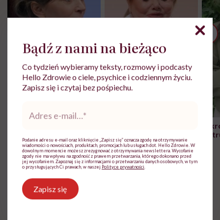
Bądź z nami na bieżąco
Co tydzień wybieramy teksty, rozmowy i podcasty
Hello Zdrowie o ciele, psychice i codziennym życiu.
Zapisz się i czytaj bez pośpiechu.
Zobacz więcej
Adres
e-
mail
*
Nie móc zostać przy
"Jestem w ciąży, co mi się
Wkró
chorym dziecku w
należy?". Headhunter o
Inst
Podanie adresu e-mail oraz kliknięcie „Zapisz się” oznacza zgodę na otrzymywanie
szpitalu to tortura.
zmianie pokoleniowej u
atak
wiadomości o nowościach, produktach, promocjach lub usługach dot. Hello Zdrowie. W
"Przeszkadzać w tym
kobiet w ciąży na rynku
wars
dowolnym momencie możesz zrezygnować z otrzymywania newslettera. Wycofanie
Co jeść, aby poprawić
zgody nie ma wpływu na zgodność z prawem przetwarzania, którego dokonano przed
może chyba tylko
pracy
eksp
jej wycofaniem. Zapoznaj się z informacjami o przetwarzaniu danych osobowych, w tym
o przysługujących Ci prawach, w naszej
Polityce prywatności
.
głupota i brak
płodność?
wyobraźni"
Zapisz się
Istnieje wiele czynników, które wpływają na płodność.