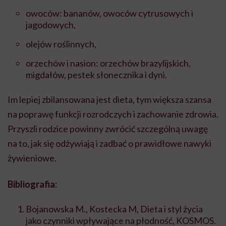
owoców: bananów, owoców cytrusowych i
jagodowych,
olejów roślinnych,
orzechów i nasion: orzechów brazylijskich,
migdałów, pestek słonecznika i dyni.
Im lepiej zbilansowana jest dieta, tym większa szansa
na poprawę funkcji rozrodczych i zachowanie zdrowia.
Przyszli rodzice powinny zwrócić szczególną uwagę
na to, jak się odżywiają i zadbać o prawidłowe nawyki
żywieniowe.
Bibliografia:
Bojanowska M., Kostecka M, Dieta i styl życia
jako czynniki wpływające na płodność, KOSMOS.