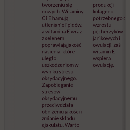
tworzeniu się
produkcji
nowych. Witaminy
kolagenu
C i E hamują
potrzebnego do
utlenianie lipidów,
wzrostu
a witamina E wraz
pęcherzyków
z selenem
janikowych i
poprawiają jakość
owulacji, zaś
nasienia, które
witamin E
uległo
wspiera
uszkodzeniom w
owulację.
wyniku stresu
oksydacyjnego.
Zapobieganie
stresowi
oksydacyjnemu
przeciwdziała
obniżeniu jakości i
zmianie składu
ejakulatu. Warto