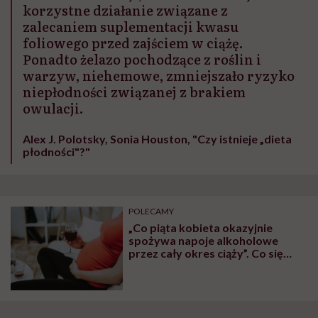
korzystne działanie związane z
zalecaniem suplementacji kwasu
foliowego przed zajściem w ciążę.
Ponadto żelazo pochodzące z roślin i
warzyw, niehemowe, zmniejszało ryzyko
niepłodności związanej z brakiem
owulacji.
Alex J. Polotsky, Sonia Houston, "Czy istnieje „dieta
płodności"?"
POLECAMY
„Co piąta kobieta okazyjnie
spożywa napoje alkoholowe
przez cały okres ciąży”. Co się
dzieje wtedy z twoim
organizmem?