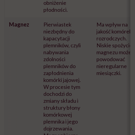
obniżenie
płodności.
Magnez
Pierwiastek
Ma wpływ na
niezbędny do
jakość komórek
kapacytacji
rozrodczych.
plemników, czyli
Niskie spożycie
nabywania
magnezu może
zdolności
powodować
plemników do
nieregularne
zapłodnienia
miesiączki.
komórki jajowej.
W procesie tym
dochodzi do
zmiany składu i
struktury błony
komórkowej
plemnika i jego
dojrzewania.