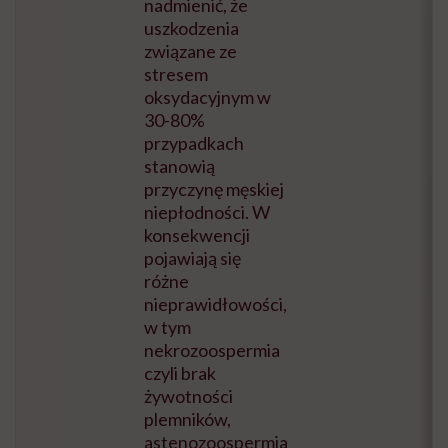
nadmienić, że
uszkodzenia
związane ze
stresem
oksydacyjnym w
30-80%
przypadkach
stanowią
przyczynę męskiej
niepłodności. W
konsekwencji
pojawiają się
różne
nieprawidłowości,
w tym
nekrozoospermia
czyli brak
żywotności
plemników,
astenozoospermia