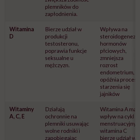
plemników do
zapłodnienia.
Witamina
Bierze udział w
Wpływa na
D
produkcji
steroidogenezę
testosteronu,
hormonów
poprawia funkcje
płciowych,
seksualne u
zmniejsza
mężczyzn.
rozrost
endometrium,
opóźnia proces
starzenia się
jajników
Witaminy
Działają
Witamina A ma
A, C, E
ochronnie na
wpływ na cykl
plemniki usuwając
menstruacyjny,
wolne rodniki i
witamina C
zapobiegając
bierze udział w