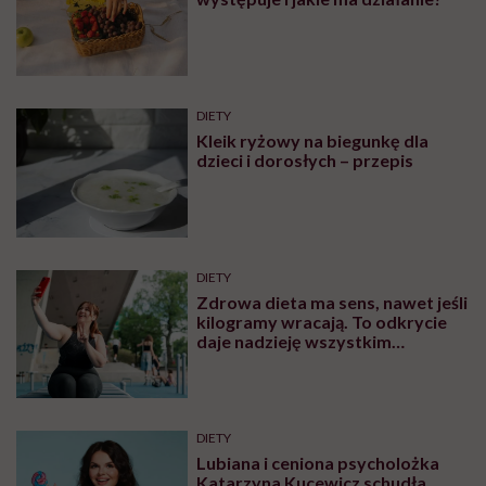
DIETY
Kleik ryżowy na biegunkę dla
dzieci i dorosłych – przepis
DIETY
Zdrowa dieta ma sens, nawet jeśli
kilogramy wracają. To odkrycie
daje nadzieję wszystkim
walczącym z efektem jo-jo
DIETY
Lubiana i ceniona psycholożka
Katarzyna Kucewicz schudła