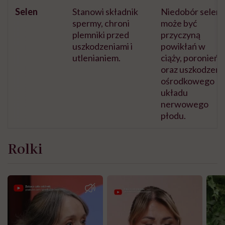
Selen
Stanowi składnik
Niedobór selen
spermy, chroni
może być
plemniki przed
przyczyną
uszkodzeniami i
powikłań w
utlenianiem.
ciąży, poronień
oraz uszkodzeń
ośrodkowego
układu
nerwowego
płodu.
Rolki