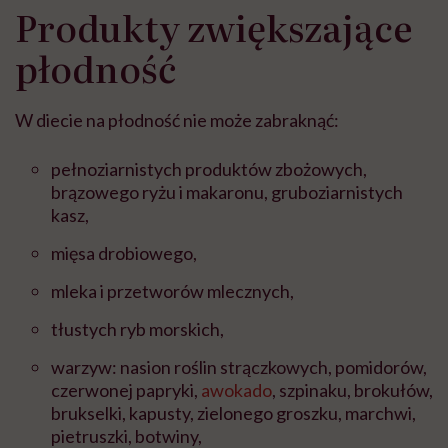
Produkty zwiększające
płodność
W diecie na płodność nie może zabraknąć:
pełnoziarnistych produktów zbożowych,
brązowego ryżu i makaronu, gruboziarnistych
kasz,
mięsa drobiowego,
mleka i przetworów mlecznych,
tłustych ryb morskich,
warzyw: nasion roślin strączkowych, pomidorów,
czerwonej papryki,
awokado
, szpinaku, brokułów,
brukselki, kapusty, zielonego groszku, marchwi,
pietruszki, botwiny,