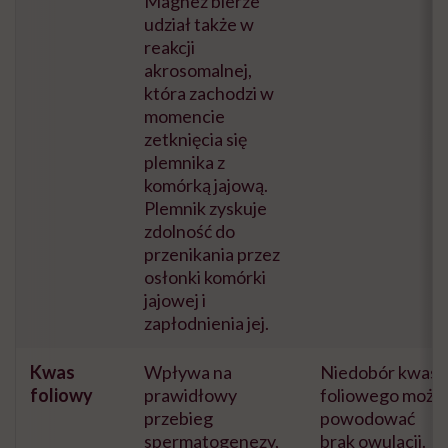
Magnez bierze
udział także w
reakcji
akrosomalnej,
która zachodzi w
momencie
zetknięcia się
plemnika z
komórką jajową.
Plemnik zyskuje
zdolność do
przenikania przez
osłonki komórki
jajowej i
zapłodnienia jej.
Kwas
Wpływa na
Niedobór kwasu
foliowy
prawidłowy
foliowego może
przebieg
powodować
spermatogenezy,
brak owulacji.