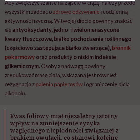
Aby zwiększyć szanse na zajście w ciążę, należy przede
wszystkim zadbać o
zdrowe odżywianie
i codzienną
aktywność fizyczną. W twojej diecie powinny znaleźć
się
antyoksydanty, jedno- i wielonienasycone
kwasy tłuszczowe, białko pochodzenia roślinnego
(częściowo zastępujące białko zwierzęce),
błonnik
pokarmowy
oraz produkty o niskim indeksie
glikemicznym.
Osoby z nadwagą powinny
zredukować masę ciała, wskazana jest również
rezygnacja z
palenia papierosów
i ograniczenie picia
alkoholu.
Kwas foliowy miał niezależny istotny
wpływ na zmniejszenie ryzyka
względnego niepłodności związanej z
brakiem owulacji, co stanowi kolejne