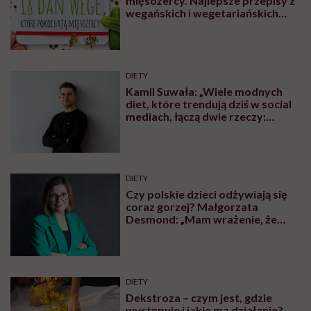
mięsożercy. Najlepsze przepisy z
wegańskich i wegetariańskich
blogów
DIETY
Kamil Suwała: „Wiele modnych
diet, które trendują dziś w social
mediach, łączą dwie rzeczy:
eliminacje i udziwnienia”
DIETY
Czy polskie dzieci odżywiają się
coraz gorzej? Małgorzata
Desmond: „Mam wrażenie, że
momentem przełomowym był
początek lat 90.”
DIETY
Dekstroza – czym jest, gdzie
występuje i jakie ma działanie?