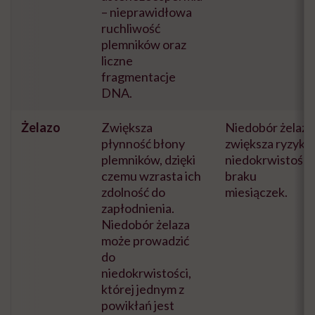
– nieprawidłowa
ruchliwość
plemników oraz
liczne
fragmentacje
DNA.
Żelazo
Zwiększa
Niedobór żelaza
płynność błony
zwiększa ryzyko
plemników, dzięki
niedokrwistości 
czemu wzrasta ich
braku
zdolność do
miesiączek.
zapłodnienia.
Niedobór żelaza
może prowadzić
do
niedokrwistości,
której jednym z
powikłań jest