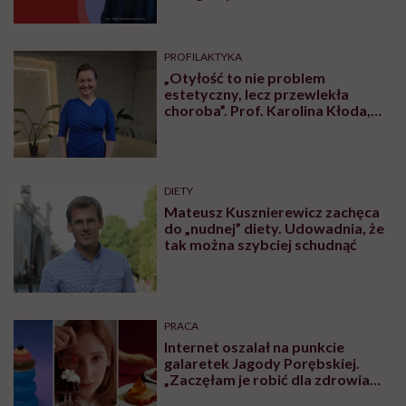
Podcasty
PROFILAKTYKA
„Otyłość to nie problem
estetyczny, lecz przewlekła
choroba”. Prof. Karolina Kłoda,
która mierzy się z tym
schorzeniem, mówi pacjentom: to
nie wasza wina
DIETY
Mateusz Kusznierewicz zachęca
do „nudnej” diety. Udowadnia, że
tak można szybciej schudnąć
PRACA
Internet oszalał na punkcie
galaretek Jagody Porębskiej.
„Zaczęłam je robić dla zdrowia
psychicznego”