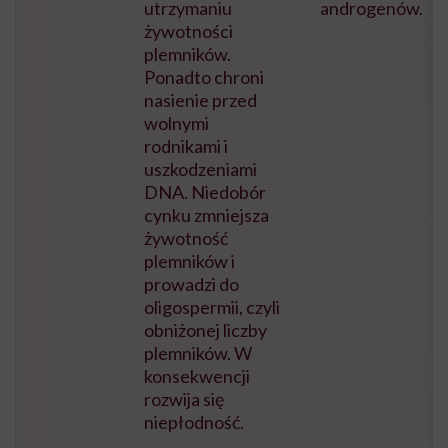
utrzymaniu
androgenów.
żywotności
plemników.
Ponadto chroni
nasienie przed
wolnymi
rodnikami i
uszkodzeniami
DNA. Niedobór
cynku zmniejsza
żywotność
plemników i
prowadzi do
oligospermii, czyli
obniżonej liczby
plemników. W
konsekwencji
rozwija się
niepłodność.