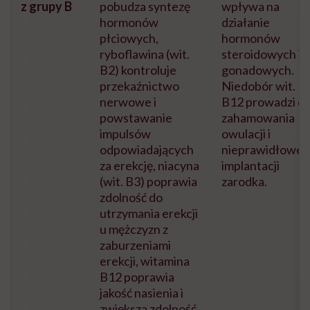
z grupy B
pobudza syntezę
wpływa na
hormonów
działanie
płciowych,
hormonów
ryboflawina (wit.
steroidowych i
B2) kontroluje
gonadowych.
przekaźnictwo
Niedobór wit.
nerwowe i
B12 prowadzi d
powstawanie
zahamowania
impulsów
owulacji i
odpowiadających
nieprawidłowej
za erekcję, niacyna
implantacji
(wit. B3) poprawia
zarodka.
zdolność do
utrzymania erekcji
u mężczyzn z
zaburzeniami
erekcji, witamina
B12 poprawia
jakość nasienia i
zwiększa zdolność