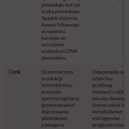
powoduje wzrost
liczby plemników.
Spadek stężenia
kwasu foliowego
w nasieniu
koreluje ze
wzrostem
uszkodzeń DNA
plemników.
Cynk
Uczestniczy w
Odpowiada za
produkcji
właściwy
testosteronu,
przebieg
procesie
owulacji i cyklu
spermatogenezy
miesiączkowego
(powstawaniu i
bierze udział w
dojrzewaniu
metabolizmie
plemników),
estrogenów,
pomaga w
progesteronu i