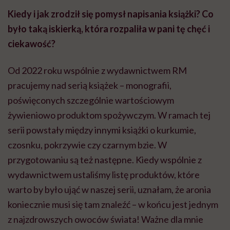
Kiedy i jak zrodził się pomysł napisania książki? Co
było taką iskierką, która rozpaliła w pani tę chęć i
ciekawość?
Od 2022 roku wspólnie z wydawnictwem RM
pracujemy nad serią książek – monografii,
poświęconych szczególnie wartościowym
żywieniowo produktom spożywczym. W ramach tej
serii powstały między innymi książki o kurkumie,
czosnku, pokrzywie czy czarnym bzie. W
przygotowaniu są też następne. Kiedy wspólnie z
wydawnictwem ustaliśmy listę produktów, które
warto by było ująć w naszej serii, uznałam, że aronia
koniecznie musi się tam znaleźć – w końcu jest jednym
z najzdrowszych owoców świata! Ważne dla mnie