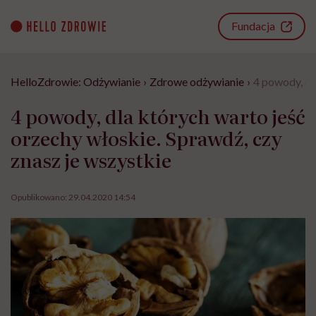
Go
to
Fundacja
content
HelloZdrowie: Odżywianie
›
Zdrowe odżywianie
›
4 powody, dl
4 powody, dla których warto jeść
orzechy włoskie. Sprawdź, czy
znasz je wszystkie
Opublikowano:
29.04.2020 14:54