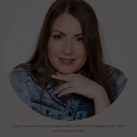
Agata Lewandowska, autorka książki „Aronia. Uzdrawiająca moc” /fot.
archiwum prywatne