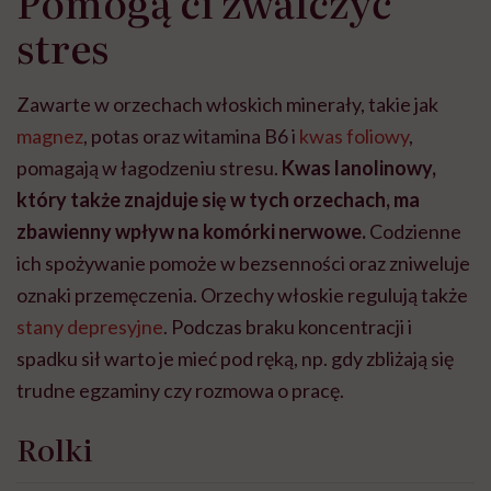
Pomogą ci zwalczyć
stres
Zawarte w orzechach włoskich minerały, takie jak
magnez
, potas oraz witamina B6 i
kwas foliowy
,
pomagają w łagodzeniu stresu.
Kwas lanolinowy,
który także znajduje się w tych orzechach, ma
zbawienny wpływ na komórki nerwowe.
Codzienne
ich spożywanie pomoże w bezsenności oraz zniweluje
oznaki przemęczenia. Orzechy włoskie regulują także
stany depresyjne
. Podczas braku koncentracji i
spadku sił warto je mieć pod ręką, np. gdy zbliżają się
trudne egzaminy czy rozmowa o pracę.
Rolki