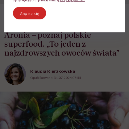
o przysługujących Ci prawach, w naszej
Polityce prywatności
.
Zapisz się
HelloZdrowie: Odżywianie
›
Zdrowa żywność
›
Aronia – poznaj
Aronia – poznaj polskie
superfood. „To jeden z
najzdrowszych owoców świata”
Klaudia Kierzkowska
Opublikowano:
31.07.2024 07:55