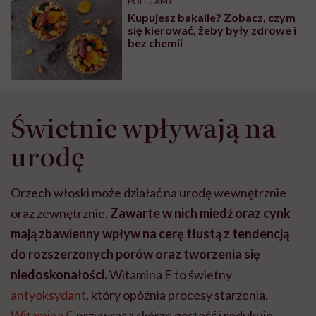
POLECAMY
głupota i brak
Kupujesz bakalie? Zobacz, czym
wyobraźni"
się kierować, żeby były zdrowe i
bez chemii
Świetnie wpływają na
urodę
Orzech włoski może działać na urodę wewnętrznie
oraz zewnętrznie.
Zawarte w nich miedź oraz cynk
mają zbawienny wpływ na cerę tłustą z tendencją
do rozszerzonych porów oraz tworzenia się
niedoskonałości.
Witamina E to świetny
antyoksydant
, który opóźnia procesy starzenia.
Witamina C
przywraca skórze gęstość i redukuje