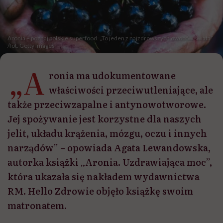
Aronia – poznaj polskie superfood. „To jeden z najzdrowszych owoców świata”
/fot. Getty Images
„A
ronia ma udokumentowane
właściwości przeciwutleniające, ale
także przeciwzapalne i antynowotworowe.
Jej spożywanie jest korzystne dla naszych
jelit, układu krążenia, mózgu, oczu i innych
narządów” – opowiada Agata Lewandowska,
autorka książki „Aronia. Uzdrawiająca moc”,
która ukazała się nakładem wydawnictwa
RM. Hello Zdrowie objęło książkę swoim
matronatem.