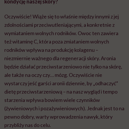
kondycję naszej skóry?
Oczywiście! Wiąże się to właśnie między innymi z jej
zdolnościami przeciwutleniającymi, a konkretnie z
wymiataniem wolnych rodników. Owoc ten zawiera
też witaminę C, która poza zmiataniem wolnych
rodników wpływa na produkcję kolagenu –
niezmiernie ważnego dla regeneracji skóry. Aronia
będzie działać przeciwstarzeniowo nie tylko na skórę,
ale także na oczy czy… mózg. Oczywiście nie
wystarczy jeść garści aronii dziennie, by „odhaczyć”
dietę przeciwstarzeniową – na nasz wygląd i tempo
starzenia wpływa bowiem wiele czynników
(żywieniowych i pozażywieniowych). Jednak jest to na
pewno dobry, warty wprowadzenia nawyk, który
przybliży nas do celu.