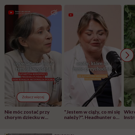
Zobacz więcej
Nie móc zostać przy
"Jestem w ciąży, co mi się
Wkró
chorym dziecku w
należy?". Headhunter o
Inst
szpitalu to tortura.
zmianie pokoleniowej u
atak
"Przeszkadzać w tym
kobiet w ciąży na rynku
wars
może chyba tylko
pracy
eksp