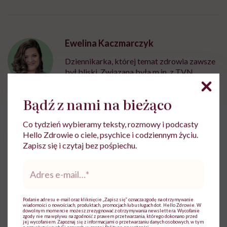
Ewelina Kaczmarczyk
Dziennikarka, której temat zdrowia zawsze
był bliski. Związana była m.in. z TVN,
Polską Agencją Prasową i Wirtualną Polską
Bądź z nami na bieżąco
Zobacz profil
Co tydzień wybieramy teksty, rozmowy i podcasty
Hello Zdrowie o ciele, psychice i codziennym życiu.
Udostępnij
Zapisz się i czytaj bez pośpiechu.
Adres
e-
Powiązane tematy:
mail
*
przeciwutleniacze
Podanie adresu e-mail oraz kliknięcie „Zapisz się” oznacza zgodę na otrzymywanie
wiadomości o nowościach, produktach, promocjach lub usługach dot. Hello Zdrowie. W
dowolnym momencie możesz zrezygnować z otrzymywania newslettera. Wycofanie
zgody nie ma wpływu na zgodność z prawem przetwarzania, którego dokonano przed
jej wycofaniem. Zapoznaj się z informacjami o przetwarzaniu danych osobowych, w tym