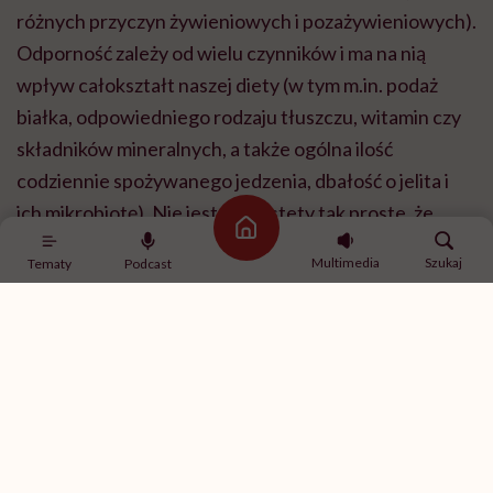
różnych przyczyn żywieniowych i pozażywieniowych).
Odporność zależy od wielu czynników i ma na nią
wpływ całokształt naszej diety (w tym m.in. podaż
białka, odpowiedniego rodzaju tłuszczu, witamin czy
składników mineralnych, a także ogólna ilość
codziennie spożywanego jedzenia, dbałość o jelita i
ich mikrobiotę). Nie jest to niestety tak proste, że
Strona główna
wystarczy codziennie jeść owoce i mamy gwarancję,
Multimedia
Szukaj
Tematy
Podcast
że zimą nie złapiemy żadnej infekcji. Jedzenie owoców
jagodowych jest nawykiem ważnym z punktu widzenia
dbania o zdrowie, jednak jest to tylko jedna z wielu
cegiełek, które codziennie dokładamy do budowania
naszej odporności.
Jakie ilości aronii powinniśmy jeść, by zauważyć jej
korzystny wpływ na nasz organizm? Nie tylko w