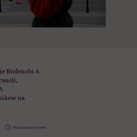
ie Bisfenolu A
ancji,
PA
mników na
Przeczytasz w 4 min