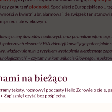
si czy zaburzeń
płodności
. Specjaliści z Europejskiego Urz
ności w kwietniu br. alarmowali, że związek ten stanowi 
ym przedziale wiekowym.
kliwej oceny dowodów naukowych oraz po analizie informacji
 społecznych eksperci EFSA zidentyfikowali jego potencjalnie
y, wiążący się m.in. z ryzykiem wystąpienia alergicznego zapal
nologicznych” – czytamy w komunikacie Głównego Inspektora
nami na bieżąco
ramy teksty, rozmowy i podcasty Hello Zdrowie o ciele, ps
 Zapisz się i czytaj bez pośpiechu.