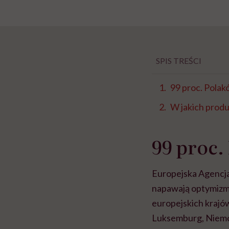
SPIS TREŚCI
99 proc. Pola
W jakich prod
99 proc.
Europejska Agencja
napawają optymizm
europejskich krajów,
Luksemburg, Niemcy