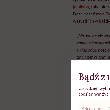
jajników
, raka pier
Bezpieczeństwa Żyw
wszystkich w każd
„Na podstawie wni
ramach konsultacji
układ odpornościow
zaburzeń autoimmu
Rolki
Bądź z 
Co tydzień wybie
codziennym życiu.
Adres
e-