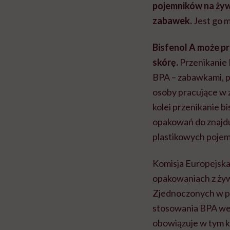
pojemników na żyw
zabawek.
Jest go
Bisfenol A może p
skórę.
Przenikanie 
BPA – zabawkami, p
osoby pracujące w z
kolei przenikanie 
opakowań do znajdu
plastikowych poje
Komisja Europejsk
opakowaniach z żyw
Zjednoczonych w pro
stosowania BPA we 
obowiązuje w tym kr