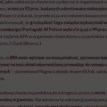
li, jakie substancje chemiczne są obecne w organizmach 
ano,
w moczu 92 proc. badanych odnotowano niebezpiec
. Eksperci wskazali, że przekracza ono rekomendowany po
informowali, że
groźną
ilość tego związku wykazywali 
ksemburga i Portugalii. W Polsce wykryto ją aż u 99 proc
e stężenie BPA w organizmie stwierdzono u uczestników ze
roc.) i Danii (86 proc.).
mo, że
BPA może wpływać na naszą płodność, zaś nowsze bad
ywać na nasz układ odpornościowy, prowadząc do rozwoju 
znych
” – skomentował Magnus Lofstedt, ekspert EEA ds. subst
ia.
 budowę chemiczną podobną do estrogenu, przez co
może 
nalną organizmu
. Narażenie na tę substancję powiązane 
cukrzycy
, otyłości, zespołu metabolicznego,
zespołu po