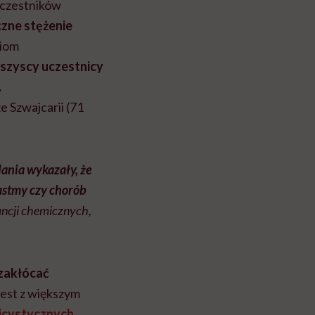
uczestników
zne stężenie
ziom
wszyscy uczestnicy
.
 Szwajcarii (71
ania wykazały, że
astmy czy chorób
ancji chemicznych,
zakłócać
jest z większym
licystycznych