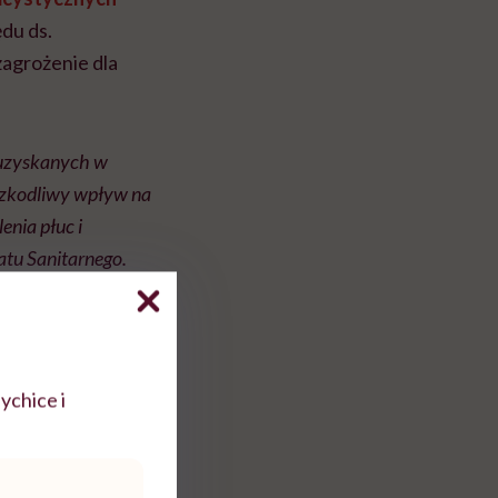
ędu ds.
zagrożenie dla
 uzyskanych w
 szkodliwy wpływ na
enia płuc i
tu Sanitarnego.
ychice i