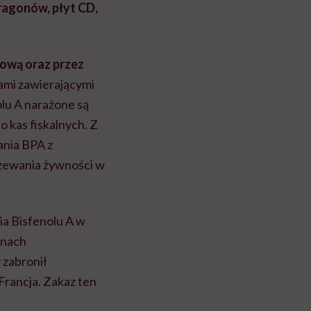
ragonów, płyt CD,
ową oraz przez
ami zawierającymi
lu A narażone są
o kas fiskalnych. Z
ania BPA z
rzewania żywności w
a Bisfenolu A w
anach
 zabronił
Francja. Zakaz ten