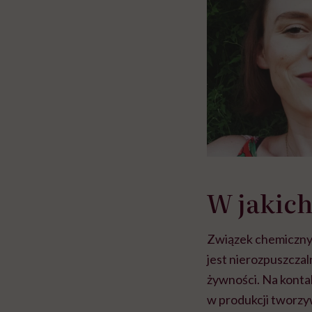
W jakic
Związek chemiczn
jest nierozpuszczal
żywności. Na kontak
w produkcji tworzy