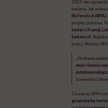
2022 roku sprawdza
badania. Jak wykaz
Bisfenolu A (BPA)
bezpieczeństwa. Po
badań z Francji, Lu
badanych.
Najniższ
proc.), Niemiec (83 p
„Od dawna wiado
może również wpł
autoimmunologic
środowiska i zdrow
Co więcej, BPA ma
gospodarkę hormo
ryzykiem
rozwoju