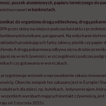
ność, puszek aluminiowych, papieru termicznego do pa
 mnóstwo nawet
w banknotach
.
rzenikać do organizmu drogą oddechową, drogą pokarm
BPA przez skórę ma miejsce podczas kontaktu z przedmiot
lastikowymi butelkami, paragonami. Na wdychanie bisfeno
akładach produkujących farby, lakiery, plastik czy papier d
bisfenolu A drogą pokarmową odbywa się na drodze przenik
jącej się w nich żywności, w szczególności podczas podg
mnikach czy gotowania w woreczkach.
a przygotowuje wniosek o wprowadzenie zakazu stosowani
nością. Obecnie związek ten zakazany jest w Europie i St
duktach dla dzieci, np. butelkach. Jedynym krajem, który
wszystkich wyrobach mających kontakt z żywnością, jest 
aju od 1 stycznia 2015 r.