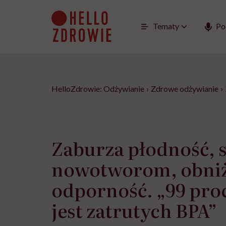
Go
to
content
Tematy
Po
HelloZdrowie: Odżywianie
›
Zdrowe odżywianie
›
Zaburza płodność, 
nowotworom, obni
odporność. „99 pro
jest zatrutych BPA”