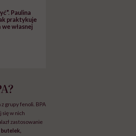
yć”. Paulina
ak praktykuje
a we własnej
PA?
z grupy fenoli. BPA
 się w nich
alazł zastosowanie
 butelek,