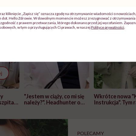
raz kliknięcie „Zapisz się” oznacza zgodę na otrzymywanie wiadomości o nowościach
ch dot. Hello Zdrowie. W dowolnym momencie możesz zrezygnować z otrzymywania 
zgodność z prawem przetwarzania, którego dokonano przed jej wycofaniem. Zapoznaj
sobowych, w tym o przysługujących Ci prawach, w naszej
Polityce prywatności
.
j
zy
"Jestem w ciąży, co mi się
Wkrótce nowa "
szpitalu
należy?". Headhunter o
Instrukcja". Tym 
szkadzać
zmianie pokoleniowej u
atakach paniki. Z
tylko
kobiet w ciąży na rynku
warsztat pacjen
braźni"
pracy
ekspercki
POLECAMY