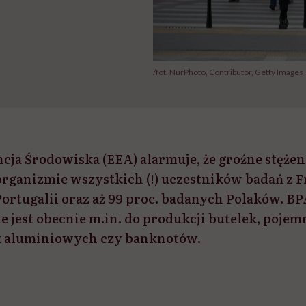
/fot. NurPhoto, Contributor, Getty Images
cja Środowiska (EEA) alarmuje, że groźne stężen
rganizmie wszystkich (!) uczestników badań z Fr
ortugalii oraz aż 99 proc. badanych Polaków. B
jest obecnie m.in. do produkcji butelek, poje
k aluminiowych czy banknotów.