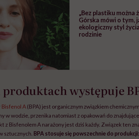
„Bez plastiku można ż
Górska mówi o tym, j
ekologiczny styl życi
rodzinie
h produktach występuje B
y
Bisfenol A
(BPA) jest organicznym związkiem chemicznym 
ny w wodzie, przenika natomiast z opakowań do znajdującej
t z Bisfenolem A narażony jest dziś każdy. Związek ten zn
w sztucznych.
BPA stosuje się powszechnie do produkcji: