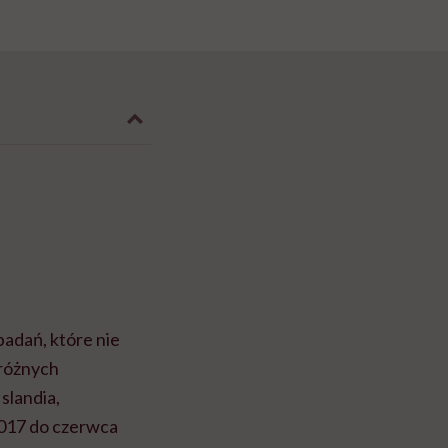
badań, które nie
różnych
Islandia,
2017 do czerwca