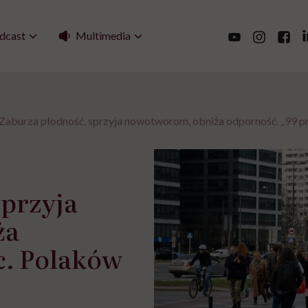
Multimedia
dcast
Zaburza płodność, sprzyja nowotworom, obniża odporność. „99 pr
sprzyja
ża
c. Polaków